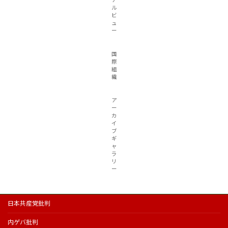
ル
ビ
ュ
ー
国
際
組
織
ア
ー
カ
イ
ブ
ギ
ャ
ラ
リ
ー
日本共産党批判
内ゲバ批判