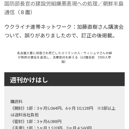
国防部長官の建設労組嫌悪表現への処理／朝鮮半島
通信
（８面）
ウクライナ連帯ネットワーク：加藤直樹さん講演会
ついて、誤りがありましたので、訂正の後掲載。
名古屋入管に収容され死亡したスリランカ人・ウィシュマさんの妹
が政府の責任を追及し、法案反対を訴える（6.5国会前 5500人参
加）
週刊かけはし
購読料
《開封》1部：3ヶ月5,064円、6ヶ月 10,128円 ※3部以上
は送料当社負担
《密封》1部：3ヶ月6,088円
《手渡》1部：1ヶ月 1,520円、3ヶ月 4,560円