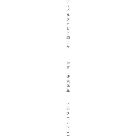
ナ
ウ
イ
ル
ス
と
ど
う
闘
う
か
学
習
・
連
続
講
座
イ
ン
タ
ー
ナ
シ
ョ
ナ