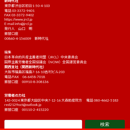
新時代社
東京都渋谷区初台1-50-4-103
電話 03-3372-9401
FAX 03-3372-9402
https://www.jrcl.jp
E-mail
info@jrcl.jp
発行人 山口 明
振替口座
00860-4-156009 新時代社
編集
日本革命的共産主義者同盟（JRCL）中央委員会
国際主義労働者全国協議会（NCIW）全国運営委員会
関西支社（関西新時代社）
大阪市福島区福島7-16-10吉村ビル203
電話/FAX 06-6458-7018
振替口座 00910-8-308136
労働者の力社
143-0024 東京都大田区中央7-12-16 大森助産院方 電話 080-4662-5183
red2129oct@outlook.jp
振替口座 00110-2-415220
検索