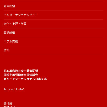
青年同盟
インターナショナルビュー
文化・批評・学習
国際組織
コラム架橋
資料
日本革命的共産主義者同盟
国際主義労働者全国協議会
第四インターナショナル日本支部
https://jrcl.info/
発行所