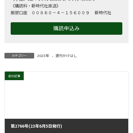
《購読料・新時代社直送》
振替口座 ００８６０－４－１５６００９ 新時代社
購読申込み
2023年
、
週刊かけはし
カテゴリー
前の記事
第2766号(23年6月5日発行)