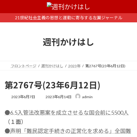
コ
ナ
ン
ビ
テ
ゲ
21世紀社会主義の思想と運動に寄与する左翼ジャーナル
ン
ー
ツ
シ
へ
ョ
週刊かけはし
ス
ン
キ
に
ッ
移
プ
動
フロントページ
週刊かけはし
2023年
第2767号(23年6月12日)
第2767号(23年6月12日)
最
2023年6月7日
2023年6月14日
admin
終
更
●6.5入管法改悪案を成立させるな国会前に5500人
新
日
（１面）
時
:
●声明「難民認定手続きの正常化を求める」全国難