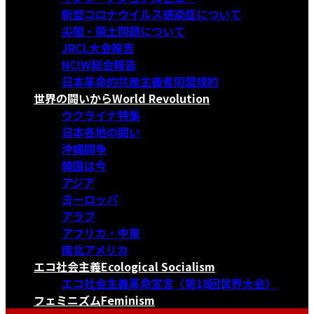
新型コロナウイルス感染症について
尖閣・領土問題について
JRCL大会報告
NCIW総会報告
日本革命的共産主義者同盟規約
世界の闘いから
World Revolution
ウクライナ特集
日本各地の闘い
沖縄闘争
韓国は今
アジア
ヨーロッパ
アラブ
アフリカ・中東
南北アメリカ
エコ社会主義
Ecological Socialism
エコ社会主義革命宣言〈第18回世界大会〉
フェミニズム
Feminism