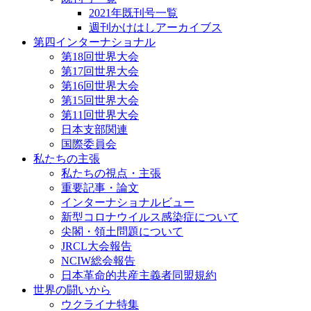
2021年既刊号一覧
週刊かけはしアーカイブス
第四インターナショナル
第18回世界大会
第17回世界大会
第16回世界大会
第15回世界大会
第11回世界大会
日本支部関連
国際委員会
私たちの主張
私たちの視点・主張
重要記事・論文
インターナショナルビュー
新型コロナウイルス感染症について
尖閣・領土問題について
JRCL大会報告
NCIW総会報告
日本革命的共産主義者同盟規約
世界の闘いから
ウクライナ特集