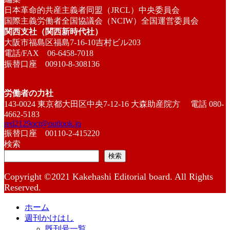
日本革命的共産主義者同盟（JRCL）中央委員会
国際主義労働者全国協議会（NCIW）全国運営委員会
関西支社（関西新時代社）
大阪市福島区福島7-16-10吉村ビル203
電話/FAX 06-6458-7018
振替口座 00910-8-308136
労働者の力社
143-0024 東京都大田区中央7-12-16 大森助産院方 電話 080-
4662-5183
red2129oct@outlook.jp
振替口座 00110-2-415220
検索
検索
Copyright ©2021 Kakehashi Editorial board. All Rights
Reserved.
ホーム
週刊かけはし
既刊号一覧