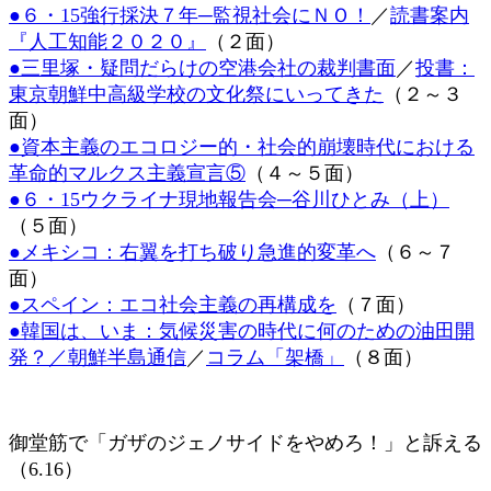
●６・15強行採決７年─監視社会にＮＯ！
／
読書案内
時
:
『人工知能２０２０』
（２面）
●三里塚・疑問だらけの空港会社の裁判書面
／
投書：
東京朝鮮中高級学校の文化祭にいってきた
（２～３
面）
●資本主義のエコロジー的・社会的崩壊時代における
革命的マルクス主義宣言⑤
（４～５面）
●６・15ウクライナ現地報告会─谷川ひとみ（上）
（５面）
●メキシコ：右翼を打ち破り急進的変革へ
（６～７
面）
●スペイン：エコ社会主義の再構成を
（７面）
●韓国は、いま：気候災害の時代に何のための油田開
発？／朝鮮半島通信
／
コラム「架橋」
（８面）
御堂筋で「ガザのジェノサイドをやめろ！」と訴える
（6.16）