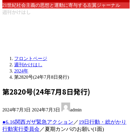
21世紀社会主義の思想と運動に寄与する左翼ジャーナル
週刊かけはし
フロントページ
週刊かけはし
2024年
第2820号(24年7月8日発行)
第2820号(24年7月8日発行)
最
2024年7月3日
2024年7月3日
admin
終
更
●6.16関西ガザ緊急アクション
／
19日行動・総がかり
新
行動実行委員会
／夏期カンパのお願い(1面)
日