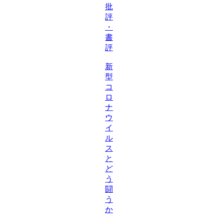
批
評
・
書
評
新
型
コ
ロ
ナ
ウ
イ
ル
ス
と
ど
う
闘
う
か