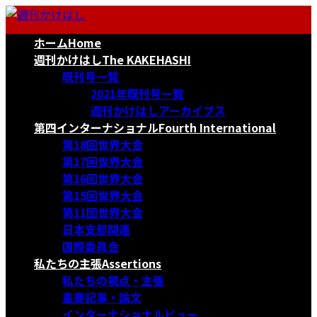
コ
ナ
ン
ビ
ホーム
Home
テ
ゲ
ン
ー
週刊かけはし
The KAKEHASHI
ツ
シ
既刊号一覧
へ
ョ
2021年既刊号一覧
ス
ン
週刊かけはしアーカイブス
キ
に
第四インターナショナル
Fourth International
ッ
移
第18回世界大会
プ
動
第17回世界大会
第16回世界大会
第15回世界大会
第11回世界大会
日本支部関連
国際委員会
私たちの主張
Assertions
私たちの視点・主張
重要記事・論文
インターナショナルビュー