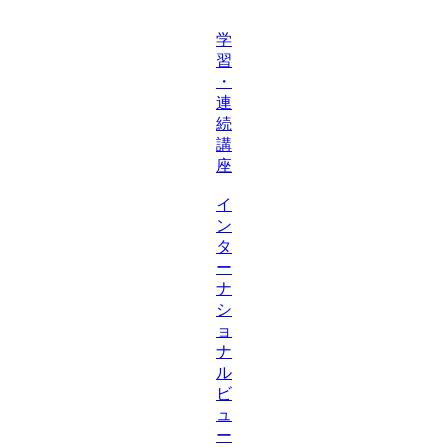
学
習
・
連
続
講
座
イ
ン
タ
ー
ナ
シ
ョ
ナ
ル
ビ
ュ
ー