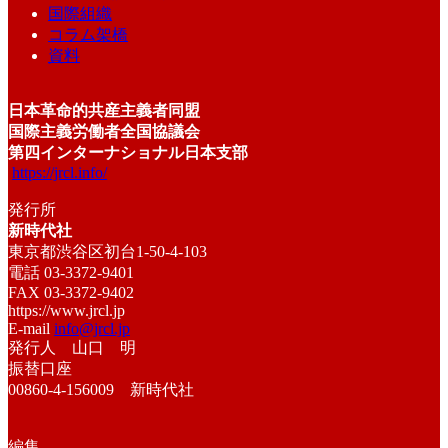
国際組織
コラム架橋
資料
日本革命的共産主義者同盟
国際主義労働者全国協議会
第四インターナショナル日本支部
https://jrcl.info/
発行所
新時代社
東京都渋谷区初台1-50-4-103
電話 03-3372-9401
FAX 03-3372-9402
https://www.jrcl.jp
E-mail
info@jrcl.jp
発行人 山口 明
振替口座
00860-4-156009 新時代社
編集