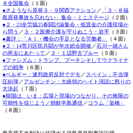
８全国集会
（１面）
日
●さようなら原発３・９関西アクション
／
「３・８福
時
:
島原発事故を忘れない」集会・ミニステージ
（２面）
●２・23全労協25春闘討論集会・低賃金の介護現場か
ら問う
／
３・２医療介護を守りぬこう・岩手
（３面）
●書評：「ＡＩ・機会の手足となる労働者」
（４面）
●２・14荒川区民共闘が年次総会開催
／
石川一雄さん
の死去にあたって
／
３・１辺野古ブルー
（５面）
●ファシズム：トランプ、プーチンそしてウクライナ
での戦争
（６面）
●ベルギー：連邦政府反対でデモ
／
スペイン：不当弾
圧糾弾
／
アルゼンチン：大統領のヘイト演説に怒りの
大決起
（７面）
●韓国は、いま：広場と現場のつながり、その無限の
可能性を信じよう／朝鮮半島通信
／
コラム「架橋」
（８面）