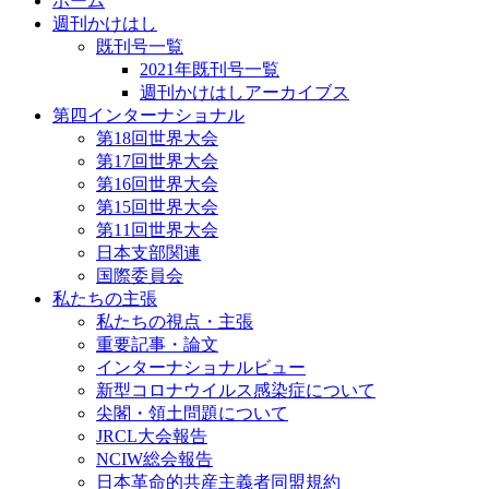
ホーム
週刊かけはし
既刊号一覧
2021年既刊号一覧
週刊かけはしアーカイブス
第四インターナショナル
第18回世界大会
第17回世界大会
第16回世界大会
第15回世界大会
第11回世界大会
日本支部関連
国際委員会
私たちの主張
私たちの視点・主張
重要記事・論文
インターナショナルビュー
新型コロナウイルス感染症について
尖閣・領土問題について
JRCL大会報告
NCIW総会報告
日本革命的共産主義者同盟規約