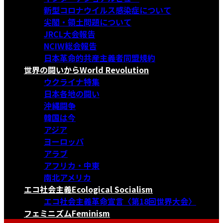
新型コロナウイルス感染症について
尖閣・領土問題について
JRCL大会報告
NCIW総会報告
日本革命的共産主義者同盟規約
世界の闘いから
World Revolution
ウクライナ特集
日本各地の闘い
沖縄闘争
韓国は今
アジア
ヨーロッパ
アラブ
アフリカ・中東
南北アメリカ
エコ社会主義
Ecological Socialism
エコ社会主義革命宣言〈第18回世界大会〉
フェミニズム
Feminism