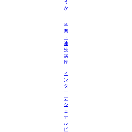
う
か
学
習
・
連
続
講
座
イ
ン
タ
ー
ナ
シ
ョ
ナ
ル
ビ