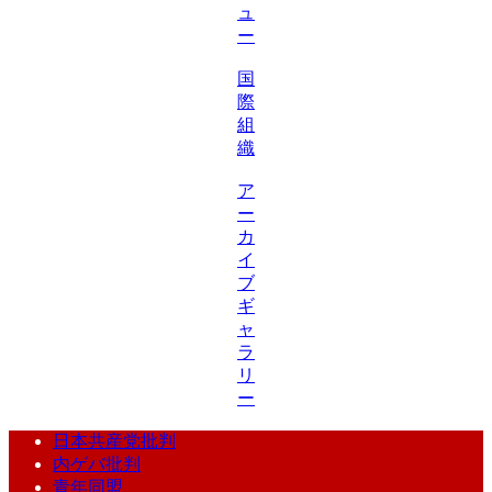
ュ
ー
国
際
組
織
ア
ー
カ
イ
ブ
ギ
ャ
ラ
リ
ー
日本共産党批判
内ゲバ批判
青年同盟