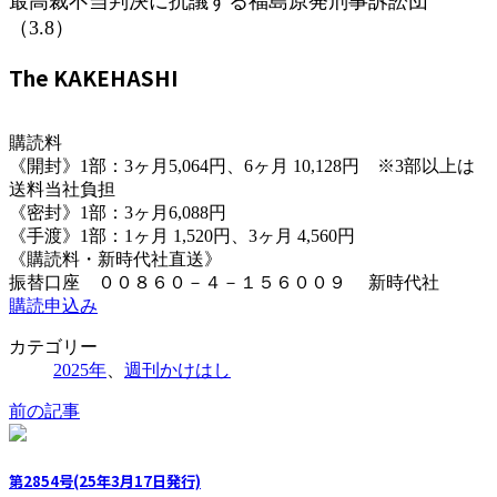
最高裁不当判決に抗議する福島原発刑事訴訟団
（3.8）
The KAKEHASHI
購読料
《開封》1部：3ヶ月5,064円、6ヶ月 10,128円 ※3部以上は
送料当社負担
《密封》1部：3ヶ月6,088円
《手渡》1部：1ヶ月 1,520円、3ヶ月 4,560円
《購読料・新時代社直送》
振替口座 ００８６０－４－１５６００９ 新時代社
購読申込み
カテゴリー
2025年
、
週刊かけはし
前の記事
第2854号(25年3月17日発行)