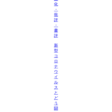
化
・
批
評
・
書
評
新
型
コ
ロ
ナ
ウ
イ
ル
ス
と
ど
う
闘