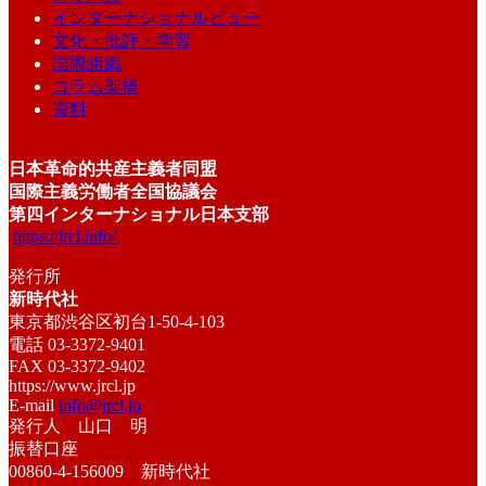
インターナショナルビュー
文化・批評・学習
国際組織
コラム架橋
資料
日本革命的共産主義者同盟
国際主義労働者全国協議会
第四インターナショナル日本支部
https://jrcl.info/
発行所
新時代社
東京都渋谷区初台1-50-4-103
電話 03-3372-9401
FAX 03-3372-9402
https://www.jrcl.jp
E-mail
info@jrcl.jp
発行人 山口 明
振替口座
00860-4-156009 新時代社