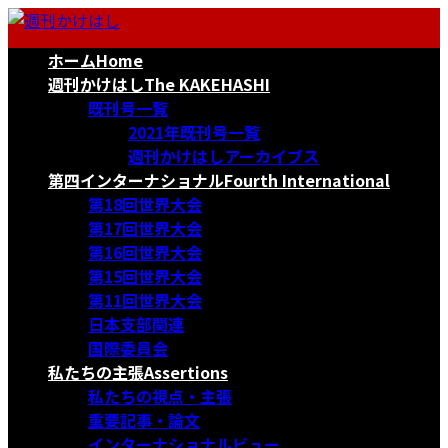
コ
ナ
ン
ビ
ホーム
Home
テ
ゲ
ン
ー
週刊かけはし
The KAKEHASHI
ツ
シ
既刊号一覧
へ
ョ
2021年既刊号一覧
ス
ン
週刊かけはしアーカイブス
キ
に
第四インターナショナル
Fourth International
ッ
移
第18回世界大会
プ
動
第17回世界大会
第16回世界大会
第15回世界大会
第11回世界大会
日本支部関連
国際委員会
私たちの主張
Assertions
私たちの視点・主張
重要記事・論文
インターナショナルビュー