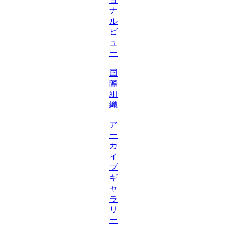
ナ
ル
ビ
ュ
ー
国
際
組
織
ア
ー
カ
イ
ブ
ギ
ャ
ラ
リ
ー