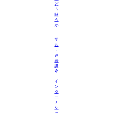
ど
う
闘
う
か
学
習
・
連
続
講
座
イ
ン
タ
ー
ナ
シ
ョ