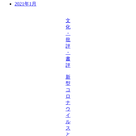
2021年1月
文
化
・
批
評
・
書
評
新
型
コ
ロ
ナ
ウ
イ
ル
ス
と