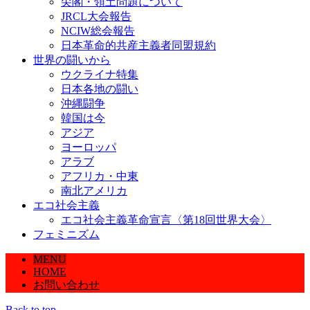
尖閣・領土問題について
JRCL大会報告
NCIW総会報告
日本革命的共産主義者同盟規約
世界の闘いから
ウクライナ特集
日本各地の闘い
沖縄闘争
韓国は今
アジア
ヨーロッパ
アラブ
アフリカ・中東
南北アメリカ
エコ社会主義
エコ社会主義革命宣言〈第18回世界大会〉
フェミニズム
MENU
HOME
お問い合わせ
Back to top