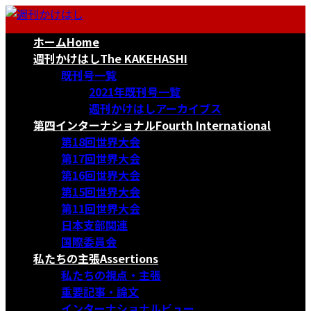
コ
ナ
ン
ビ
ホーム
Home
テ
ゲ
ン
ー
週刊かけはし
The KAKEHASHI
ツ
シ
既刊号一覧
へ
ョ
2021年既刊号一覧
ス
ン
週刊かけはしアーカイブス
キ
に
第四インターナショナル
Fourth International
ッ
移
第18回世界大会
プ
動
第17回世界大会
第16回世界大会
第15回世界大会
第11回世界大会
日本支部関連
国際委員会
私たちの主張
Assertions
私たちの視点・主張
重要記事・論文
インターナショナルビュー