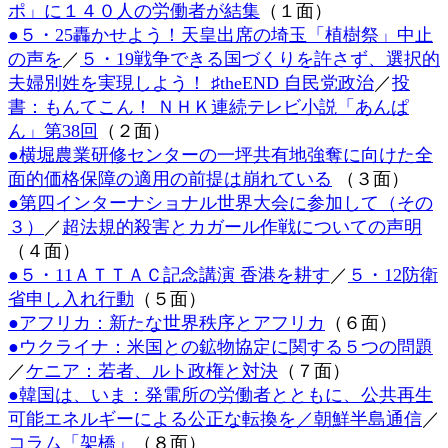
ポ」に１４０人の労働者が結集
（１面）
日
●５・25轟かせよう！天皇出席の埼玉「植樹祭」中止
時
:
の声を
／
５・19戦争できる国づくりを許さず、選択的
夫婦別姓を実現しよう！ ♯theEND 自民党政治
／
投
書：もんてこん！ ＮＨＫ連続テレビ小説「あんぱ
ん」第38回
（２面）
●横堀農業研修センターの一坪共有地強奪に向けた全
面的価格保障の適用の前提は崩れている
（３面）
●第四インターナショナル世界大会に参加して（その
３）
／
超法規的殺害とカガール作戦についての声明
（４面）
●５・11ＡＴＴＡＣ記念講演 香港を耕す
／
５・12防衛
省申し入れ行動
（５面）
●アフリカ：新たな世界秩序とアフリカ
（６面）
●ウクライナ：米国との鉱物協定に関する５つの問題
／
ケニア：若者、ルト政権と対決
（７面）
●韓国は、いま：発電所の労働者とともに、公共再生
可能エネルギーによる公正な転換を／朝鮮半島通信
／
コラム「架橋」
（８面）