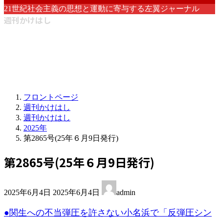
21世紀社会主義の思想と運動に寄与する左翼ジャーナル
週刊かけはし
フロントページ
週刊かけはし
週刊かけはし
2025年
第2865号(25年６月9日発行)
第2865号(25年６月9日発行)
最
2025年6月4日
2025年6月4日
admin
終
更
●関生への不当弾圧を許さない小名浜で「反弾圧シン
新