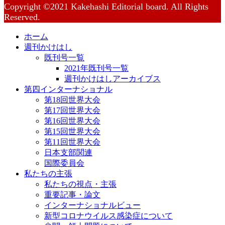
Copyright ©2021 Kakehashi Editorial board. All Rights
Reserved.
ホーム
週刊かけはし
既刊号一覧
2021年既刊号一覧
週刊かけはしアーカイブス
第四インターナショナル
第18回世界大会
第17回世界大会
第16回世界大会
第15回世界大会
第11回世界大会
日本支部関連
国際委員会
私たちの主張
私たちの視点・主張
重要記事・論文
インターナショナルビュー
新型コロナウイルス感染症について