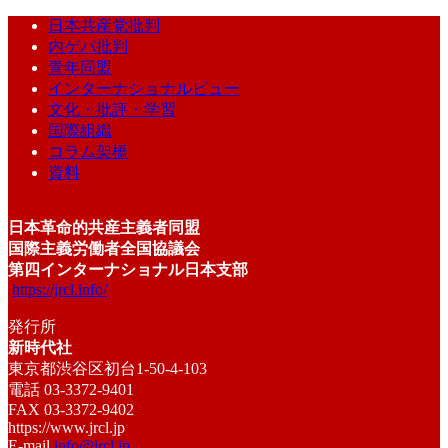
日本共産党批判
内ゲバ批判
青年同盟
インターナショナルビュー
文化・批評・学習
国際組織
コラム架橋
資料
日本革命的共産主義者同盟
国際主義労働者全国協議会
第四インターナショナル日本支部
https://jrcl.info/
発行所
新時代社
東京都渋谷区初台1-50-4-103
電話 03-3372-9401
FAX 03-3372-9402
https://www.jrcl.jp
E-mail
info@jrcl.jp