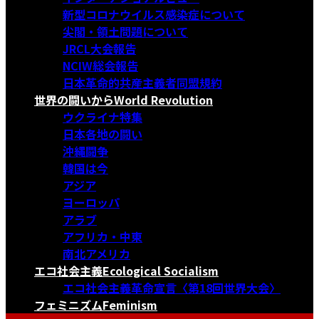
新型コロナウイルス感染症について
尖閣・領土問題について
JRCL大会報告
NCIW総会報告
日本革命的共産主義者同盟規約
世界の闘いから
World Revolution
ウクライナ特集
日本各地の闘い
沖縄闘争
韓国は今
アジア
ヨーロッパ
アラブ
アフリカ・中東
南北アメリカ
エコ社会主義
Ecological Socialism
エコ社会主義革命宣言〈第18回世界大会〉
フェミニズム
Feminism