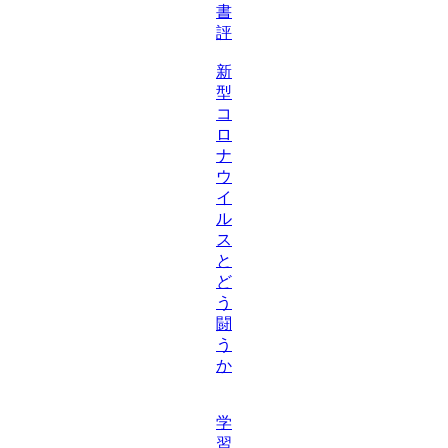
書
評
新
型
コ
ロ
ナ
ウ
イ
ル
ス
と
ど
う
闘
う
か
学
習