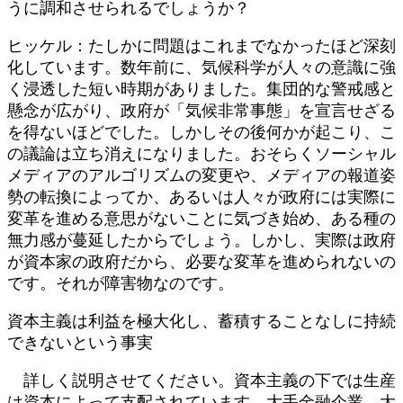
うに調和させられるでしょうか？
ヒッケル：たしかに問題はこれまでなかったほど深刻
化しています。数年前に、気候科学が人々の意識に強
く浸透した短い時期がありました。集団的な警戒感と
懸念が広がり、政府が「気候非常事態」を宣言せざる
を得ないほどでした。しかしその後何かが起こり、こ
の議論は立ち消えになりました。おそらくソーシャル
メディアのアルゴリズムの変更や、メディアの報道姿
勢の転換によってか、あるいは人々が政府には実際に
変革を進める意思がないことに気づき始め、ある種の
無力感が蔓延したからでしょう。しかし、実際は政府
が資本家の政府だから、必要な変革を進められないの
です。それが障害物なのです。
資本主義は利益を極大化し、蓄積することなしに持続
できないという事実
詳しく説明させてください。資本主義の下では生産
は資本によって支配されています。大手金融企業、大