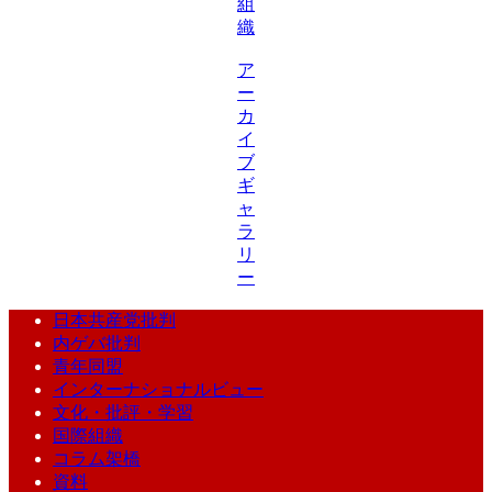
組
織
ア
ー
カ
イ
ブ
ギ
ャ
ラ
リ
ー
日本共産党批判
内ゲバ批判
青年同盟
インターナショナルビュー
文化・批評・学習
国際組織
コラム架橋
資料