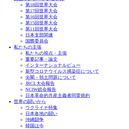
第18回世界大会
第17回世界大会
第16回世界大会
第15回世界大会
第11回世界大会
日本支部関連
国際委員会
私たちの主張
私たちの視点・主張
重要記事・論文
インターナショナルビュー
新型コロナウイルス感染症について
尖閣・領土問題について
JRCL大会報告
NCIW総会報告
日本革命的共産主義者同盟規約
世界の闘いから
ウクライナ特集
日本各地の闘い
沖縄闘争
韓国は今