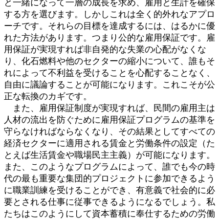
と一緒になって一層の成長を求め、雇用と生計を確保
する方を選びます。しかしこれは全く的外れなアプロ
ーチです。それらの目標を達成するには、はるかに優
れた方法があります。つまり公的な雇用保証です。雇
用保証が実現すれば非自発的な失業の心配がなくな
り、化石燃料や他のセクターの縮小について、誰もそ
れによって不利益を受けることを心配することなく、
自由に議論することが可能になります。これこそが公
正な転換のカギです。
また、雇用保証制度が実現すれば、民間の雇用主は
人材の流出を防ぐために雇用保証プログラムの基準を
守らなければならなくなり、その結果としてすべての
経済セクターに適用される賃金と労働条件の設定（た
とえば生活賃金や職場民主主義）が可能になります。
また、このようなプログラムによって、誰でも今の時
代の最も重要な集団的プロジェクトに参加できるよう
に職業訓練を受けることができ、有意義で社会的に必
要とされる仕事に従事できるようになるでしょう。私
たちはこのようにして資本蓄積に奉仕するための労働