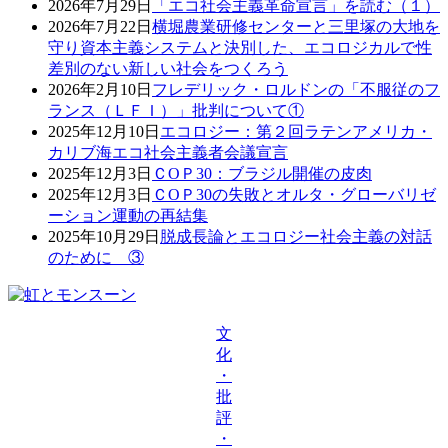
2026年7月29日
「エコ社会主義革命宣言」を読む（１）
2026年7月22日
横堀農業研修センターと三里塚の大地を
守り資本主義システムと決別した、エコロジカルで性
差別のない新しい社会をつくろう
2026年2月10日
フレデリック・ロルドンの「不服従のフ
ランス（ＬＦＩ）」批判について①
2025年12月10日
エコロジー：第２回ラテンアメリカ・
カリブ海エコ社会主義者会議宣言
2025年12月3日
ＣОＰ30：ブラジル開催の皮肉
2025年12月3日
ＣОＰ30の失敗とオルタ・グローバリゼ
ーション運動の再結集
2025年10月29日
脱成長論とエコロジー社会主義の対話
のために ③
文
化
・
批
評
・