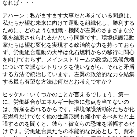
なれば・・・
アハーン：私がますます大事だと考えている問題は、
私たちが望む未来に向けて運動を組織化し、勝利する
ために、どのような組織・機関が左翼のさまざまな分
派を結束させられるかという問題です。環境保護活動
家たちは望む変化を実現する政治的な力を持っておら
ず、労働組合運動の大半は化石燃料からの移行に関心
を向けておらず、メインストリームの政党は気候危機
について立派なレトリックを使いながら、それと矛盾
する方法で統治しています。左翼の政治的な力を結集
する最も有望な方法は何だとお考えですか？
ヒッケル：いくつかのことが言えるでしょう。第一
に、労働組合がエネルギー転換に焦点を当てないの
は、解雇を恐れるからです。環境保護活動家たちが化
石燃料だけでなく他の生産形態も縮小するべきだと主
張するのを聞くと、彼ら・彼女らの恐怖を増幅するだ
けです。労働組合員たちの本能的な反応として、資本