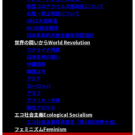
新型コロナウイルス感染症について
尖閣・領土問題について
JRCL大会報告
NCIW総会報告
日本革命的共産主義者同盟規約
世界の闘いから
World Revolution
ウクライナ特集
日本各地の闘い
沖縄闘争
韓国は今
アジア
ヨーロッパ
アラブ
アフリカ・中東
南北アメリカ
エコ社会主義
Ecological Socialism
エコ社会主義革命宣言〈第18回世界大会〉
フェミニズム
Feminism