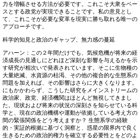
力を増幅させる方法が必要です。これこそ大衆をベー
スとする政党が実現できることです。私の意見とし
て、これこそが必要な変革を現実に勝ち取れる唯一の
アプローチです。
科学的知見と政治のギャップ、無力感の蔓延
アハーン：この２年間だけでも、気候危機が将来の経
済成長の見通しにどれほど深刻な影響を与えるかを示
す研究が相次いで発表されています。そこに生物種の
大量絶滅、水資源の枯渇、その他の複合的な生態系の
問題を加えれば、その影響はさらに大きくなります。
にもかかわらず、こうした研究をメインストリームの
政治家、政党、経済機関はほとんど無視してきまし
た。現状および将来の状況の深刻さを知らせている科
学と、現在の政治機構や運動が依拠している考え方の
間の緊張関係をどう考えますか？ 生態系学の経験
的・実証的根拠に基づく洞察と、惑星の限界内で良く
生きるための政治的権力を確立する必要性とをどのよ