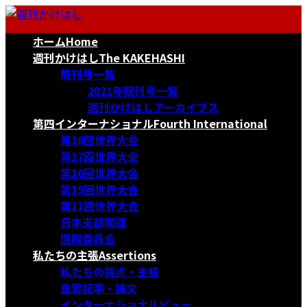
コ
ナ
ン
ビ
ホーム
Home
テ
ゲ
ン
ー
週刊かけはし
The KAKEHASHI
ツ
シ
既刊号一覧
へ
ョ
2021年既刊号一覧
ス
ン
週刊かけはしアーカイブス
キ
に
第四インターナショナル
Fourth International
ッ
移
第18回世界大会
プ
動
第17回世界大会
第16回世界大会
第15回世界大会
第11回世界大会
日本支部関連
国際委員会
私たちの主張
Assertions
私たちの視点・主張
重要記事・論文
インターナショナルビュー