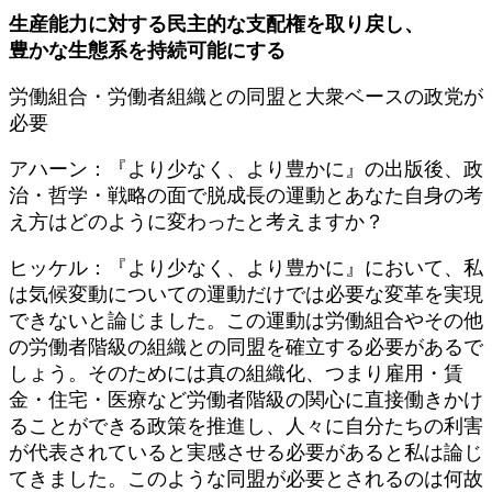
日
生産能力に対する民主的な支配権を取り戻し、
時
豊かな生態系を持続可能にする
:
労働組合・労働者組織との同盟と大衆ベースの政党が
必要
アハーン：『より少なく、より豊かに』の出版後、政
治・哲学・戦略の面で脱成長の運動とあなた自身の考
え方はどのように変わったと考えますか？
ヒッケル：『より少なく、より豊かに』において、私
は気候変動についての運動だけでは必要な変革を実現
できないと論じました。この運動は労働組合やその他
の労働者階級の組織との同盟を確立する必要があるで
しょう。そのためには真の組織化、つまり雇用・賃
金・住宅・医療など労働者階級の関心に直接働きかけ
ることができる政策を推進し、人々に自分たちの利害
が代表されていると実感させる必要があると私は論じ
てきました。このような同盟が必要とされるのは何故