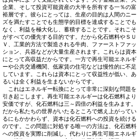
企業、そして投資可能資産の大半を所有する一％の富
裕層です。彼らにとっては、生産の目的は人間のニー
ズを満たすことでも生態学的目標を達成することでも
なく、利益を極大化し、蓄積することです。それこそ
がすべての優先する目的です。だから化石燃料やＳＵ
Ｖ、工業的方法で製造される牛肉、ファーストファッ
ション、兵器などが大量生産されます。これらは資本
にとって高収益だからです。一方で再生可能エネルギ
ーや公共交通機関、低家賃の住宅などは慢性的に不足
しています。これらは資本にとって収益性が低い、あ
るいは全く利益を生まないからです。
これはエネルギー転換にとって非常に深刻な問題を
引き起こします。再生可能エネルギーは化石燃料より
安価ですが、化石燃料は三～四倍の利益を生みます。
だから私たちの世界がいたるところで燃え上がってい
るにもかかわらず、資本は化石燃料への投資を続ける
のです。この問題に対処する唯一の方法は、化石燃料
への投資を実際に削減し、代わりに再生可能エネルギ