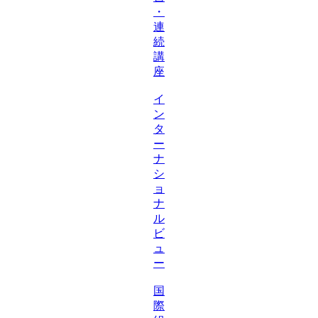
・
連
続
講
座
イ
ン
タ
ー
ナ
シ
ョ
ナ
ル
ビ
ュ
ー
国
際