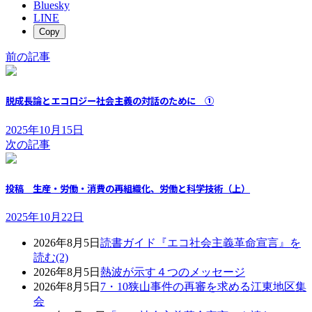
Bluesky
LINE
Copy
前の記事
脱成長論とエコロジー社会主義の対話のために ①
2025年10月15日
次の記事
投稿 生産・労働・消費の再組織化、労働と科学技術（上）
2025年10月22日
2026年8月5日
読書ガイド『エコ社会主義革命宣言』を
読む(2)
2026年8月5日
熱波が示す４つのメッセージ
2026年8月5日
7・10狭山事件の再審を求める江東地区集
会