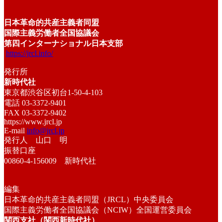
日本革命的共産主義者同盟
国際主義労働者全国協議会
第四インターナショナル日本支部
https://jrcl.info/
発行所
新時代社
東京都渋谷区初台1-50-4-103
電話 03-3372-9401
FAX 03-3372-9402
https://www.jrcl.jp
E-mail
info@jrcl.jp
発行人 山口 明
振替口座
00860-4-156009 新時代社
編集
日本革命的共産主義者同盟（JRCL）中央委員会
国際主義労働者全国協議会（NCIW）全国運営委員会
関西支社（関西新時代社）