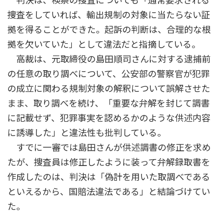
判決は、検察の捜査についても「通常要求される
捜査をしていれば、輸出規制の対象に当たらない証
拠を得ることができた。起訴の判断は、合理的な根
拠を欠いていた」として違法だと指摘している。
高裁は、元取締役の島田順司さんに対する逮捕前
の任意の取り調べについて、公安部の警察官が犯罪
の成立に関わる規制対象の解釈について誤解させた
まま、取り調べを続け、「重要な弁解を封じて調書
に記載せず、犯罪事実を認めるかのような供述内容
に誘導した」と違法性も批判している。
すでに一審では島田さんが供述調書の修正を求め
たが、捜査員は修正したように装って弁解録取書を
作成したのは、判決は「偽計を用いた取調べである
といえるから、国賠法違法である」と結論づけてい
た。