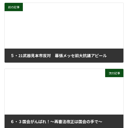
前の記事
５・21武器見本市反対 幕張メッセ前大抗議アピール
2025年6月18日
次の記事
６・３国会がんばれ！～再審法改正は国会の手で～