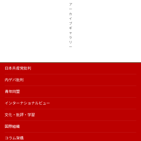
ア
ー
カ
イ
ブ
ギ
ャ
ラ
リ
ー
日本共産党批判
内ゲバ批判
青年同盟
インターナショナルビュー
文化・批評・学習
国際組織
コラム架橋