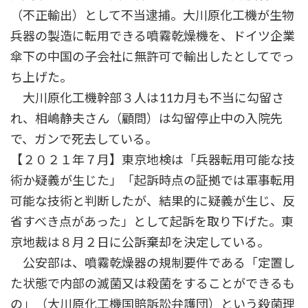
（不正輸出）として不当逮捕。大川原化工機が生物
兵器の製造に転用できる噴霧乾燥機を、ドイツ企業
傘下の中国の子会社に無許可で輸出したとしてでっ
ち上げた。
大川原化工機幹部３人は11カ月も不当に勾留さ
れ、相嶋静夫さん（顧問）は勾留停止中の入院先
で、ガンで死去している。
【２０２１年７月】東京地検は「兵器転用可能な技
術か疑義が生じた」「起訴時点の証拠では軍事転用
可能な技術と判断したが、結果的に疑義が生じ、反
省すべき点があった」として起訴を取り下げた。東
京地裁は８月２日に公訴棄却を決定している。
公安部は、噴霧乾燥器の規制要件である「定置し
た状態で内部の滅菌又は殺菌をすることができるも
の」（大川原化工機国賠訴訟弁護団）という殺菌理