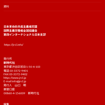
資料
日本革命的共産主義者同盟
国際主義労働者全国協議会
第四インターナショナル日本支部
https://jrcl.info/
発行所
新時代社
東京都渋谷区初台1-50-4-103
電話 03-3372-9401
FAX 03-3372-9402
https://www.jrcl.jp
E-mail
info@jrcl.jp
発行人 山口 明
振替口座
00860-4-156009 新時代社
編集