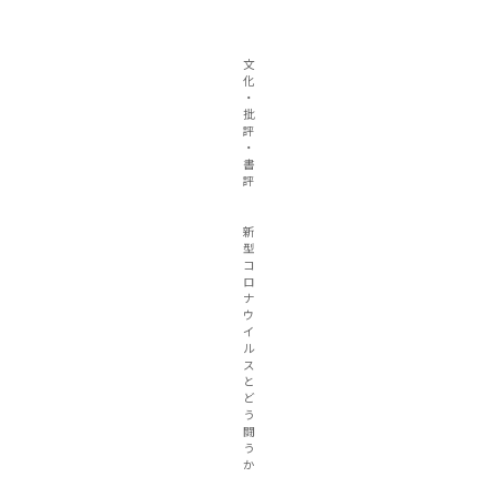
文
化
・
批
評
・
書
評
新
型
コ
ロ
ナ
ウ
イ
ル
ス
と
ど
う
闘
う
か