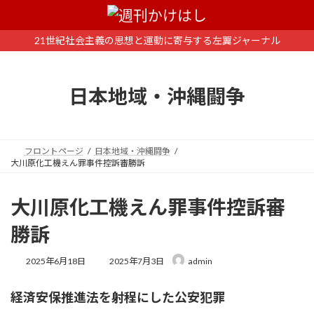
コ
ナ
ン
ビ
テ
ゲ
21世紀社会主義の思想と運動に寄与する左翼ジャーナル
ン
ー
ツ
シ
へ
ョ
日本地域・沖縄闘争
ス
ン
キ
に
ッ
移
プ
動
フロントページ
日本地域・沖縄闘争
大川原化工機えん罪事件控訴審勝訴
大川原化工機えん罪事件控訴審
勝訴
最
2025年6月18日
2025年7月3日
admin
終
更
経済安保推進法を射程にした公安犯罪
新
日