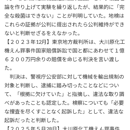
論を作り上げて実験を繰り返したが、結果的に「完
全な殺菌はできない」ことが判明していた。地検は
これらの証拠が公判に提出されたら公判維持ができ
ないと判断せざるをえなかった。
【２０２３年12月】東京地方裁判所は、大川原化工
機えん罪事件国家賠償訴訟で国と都にあわせて１億
６２００万円余りの賠償を命じる判決を言い渡し
た。
判決は、警視庁公安部に対して機械を輸出規制の
対象と判断し、逮捕に踏み切ったことなどについ
て、「根拠に欠けていた」と指摘し、違法な取り調
べがあったことも認定した。検察についても「必要
な捜査を尽くすことなく起訴した」として、違法な
起訴だったと判断した。
【２０２５年５月28日】大川原化工機えん罪事件