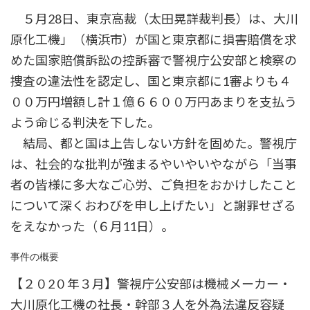
時
５月28日、東京高裁（太田晃詳裁判長）は、大川
:
原化工機」（横浜市）が国と東京都に損害賠償を求
めた国家賠償訴訟の控訴審で警視庁公安部と検察の
捜査の違法性を認定し、国と東京都に1審よりも４
００万円増額し計１億６６００万円あまりを支払う
よう命じる判決を下した。
結局、都と国は上告しない方針を固めた。警視庁
は、社会的な批判が強まるやいやいやながら「当事
者の皆様に多大なご心労、ご負担をおかけしたこと
について深くおわびを申し上げたい」と謝罪せざる
をえなかった（６月11日）。
事件の概要
【２０2０年３月】警視庁公安部は機械メーカー・
大川原化工機の社長・幹部３人を外為法違反容疑