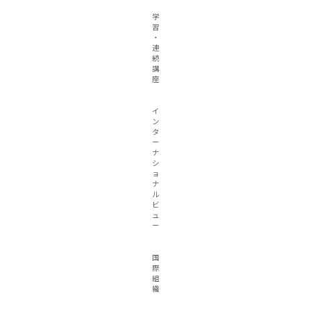
学
習
・
連
続
講
座
イ
ン
タ
ー
ナ
シ
ョ
ナ
ル
ビ
ュ
ー
国
際
組
織