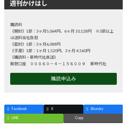
週刊かけはし
購読料
《開封》1部：3ヶ月5,064円、6ヶ月 10,128円 ※3部以上
は送料当社負担
《密封》1部：3ヶ月6,088円
《手渡》1部：1ヶ月 1,520円、3ヶ月 4,560円
《購読料・新時代社直送》
振替口座 ００８６０－４－１５６００９ 新時代社
購読申込み
Facebook
X
Bluesky
LINE
Copy