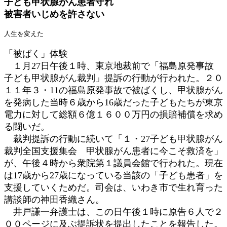
子ども甲状腺がん患者守れ
日
被害者いじめを許さない
時
:
人生を変えた
「被ばく」体験
１月27日午後１時、東京地裁前で「福島原発事故
子ども甲状腺がん裁判」提訴の行動が行われた。２０
１１年３・11の福島原発事故で被ばくし、甲状腺がん
を発病した当時６歳から16歳だった子どもたちが東京
電力に対して総額６億１６００万円の損賠補償を求め
る闘いだ。
裁判提訴の行動に続いて「１・27子ども甲状腺がん
裁判全国支援集会 甲状腺がん患者に今こそ救済を」
が、午後４時から衆院第１議員会館で行われた。現在
は17歳から27歳になっている当該の「子ども患者」を
支援していくためだ。司会は、いわき市で生れ育った
講談師の神田香織さん。
井戸謙一弁護士は、この日午後１時に原告６人で２
００ページに及ぶ提訴状を提出したことを報告した。