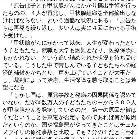
「原告は子ども甲状腺がんにかかり摘出手術を行っ
たものの、４人が再発し、甲状腺組織を全部摘出しな
ければならない、という過酷な状況にある」「原告た
ちは再発を繰り返し、多い人は実に４回にわたる手術
を受けた」。
「甲状腺がんにかかって以来、人生が変わったとい
う子どもたち。就職も大学も困難となり、医療保険に
もかかれない、という追い詰められた状況も待ち受け
ている。こうした中で苦しんでいる子どもたちへの経
済的補償をかちとり、声を上げていくことが大事だ
し、裁判によって治療、生活保障を勝ち取ることは希
望になる」。
「しかし国は、原発事故と発病の因果関係を認めて
いない。だが30数万人の子どもたちの中から３００人
が甲状腺がんを発病しているのだ。第一の原因が被ば
くだということを東電が否定するのであれば何が原因
だというのか。国や福島県がやってきたことはチェル
ノブイリの原発事故と比較しても７分の１だと言われ