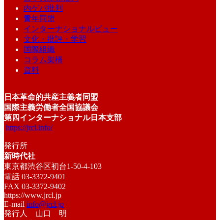
内ゲバ批判
青年同盟
インターナショナルビュー
文化・批評・学習
国際組織
コラム架橋
資料
日本革命的共産主義者同盟
国際主義労働者全国協議会
第四インターナショナル日本支部
https://jrcl.info/
発行所
新時代社
東京都渋谷区初台1-50-4-103
電話 03-3372-9401
FAX 03-3372-9402
https://www.jrcl.jp
E-mail
info@jrcl.jp
発行人 山口 明