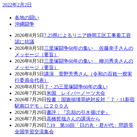
2022年2月2日
各地の闘い
沖縄闘争
2026年8月5日
7.25県によるリニア静岡工区工事着工容
認に抗議
2026年8月5日
三里塚闘争60年の集い 佐藤幸子さんの
メッセージ（要旨）
2026年8月5日
三里塚闘争60年の集い 柳川秀夫さんの
メッセージ（要旨）
2026年8月5日
講演 菅野芳秀さん（令和の百姓一揆実
行委員会代表）
2026年8月5日
７・25三里塚闘争60年の集い
2026年7月29日
米国 レイバーノーツ大会
2026年7月29日
投書：国旗損壊罪絶対反対「７・11新宿
駅南口デモ」に２００人
2026年7月29日
書評：『忘却の引き揚げ史』
2026年7月29日
高橋哲哉さんの講演から
2026年7月29日
7.19 第16回「日の丸・君が代」問題等
全国学習交流集会