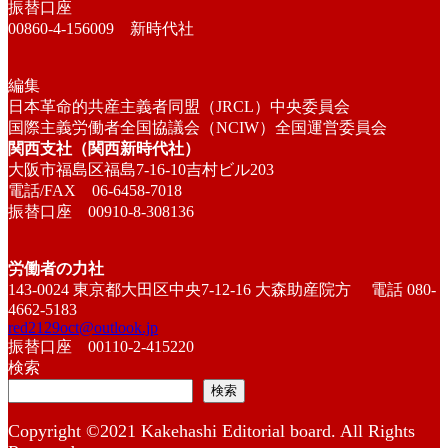
振替口座
00860-4-156009 新時代社
編集
日本革命的共産主義者同盟（JRCL）中央委員会
国際主義労働者全国協議会（NCIW）全国運営委員会
関西支社（関西新時代社）
大阪市福島区福島7-16-10吉村ビル203
電話/FAX 06-6458-7018
振替口座 00910-8-308136
労働者の力社
143-0024 東京都大田区中央7-12-16 大森助産院方 電話 080-
4662-5183
red2129oct@outlook.jp
振替口座 00110-2-415220
検索
検索
Copyright ©2021 Kakehashi Editorial board. All Rights