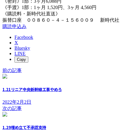
《密封》1部：3ヶ月6,088円
《手渡》1部：1ヶ月 1,520円、3ヶ月 4,560円
《購読料・新時代社直送》
振替口座 ００８６０－４－１５６００９ 新時代社
購読申込み
Facebook
X
Bluesky
LINE
Copy
前の記事
1.21リニア中央新幹線工事やめろ
2022年2月2日
次の記事
1.29埋め立て不承認支持