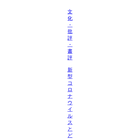
文
化
・
批
評
・
書
評
新
型
コ
ロ
ナ
ウ
イ
ル
ス
と
ど