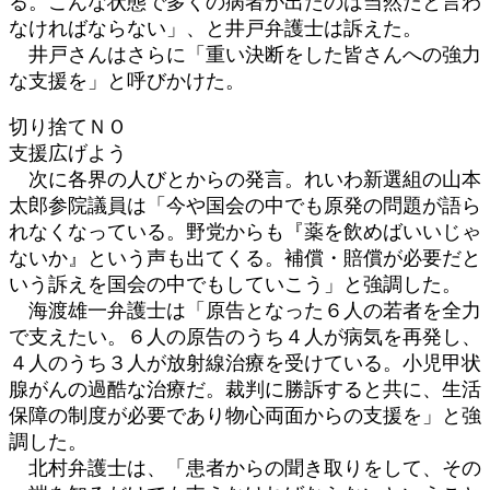
る。こんな状態で多くの病者が出たのは当然だと言わ
なければならない」、と井戸弁護士は訴えた。
井戸さんはさらに「重い決断をした皆さんへの強力
な支援を」と呼びかけた。
切り捨てＮＯ
支援広げよう
次に各界の人びとからの発言。れいわ新選組の山本
太郎参院議員は「今や国会の中でも原発の問題が語ら
れなくなっている。野党からも『薬を飲めばいいじゃ
ないか』という声も出てくる。補償・賠償が必要だと
いう訴えを国会の中でもしていこう」と強調した。
海渡雄一弁護士は「原告となった６人の若者を全力
で支えたい。６人の原告のうち４人が病気を再発し、
４人のうち３人が放射線治療を受けている。小児甲状
腺がんの過酷な治療だ。裁判に勝訴すると共に、生活
保障の制度が必要であり物心両面からの支援を」と強
調した。
北村弁護士は、「患者からの聞き取りをして、その