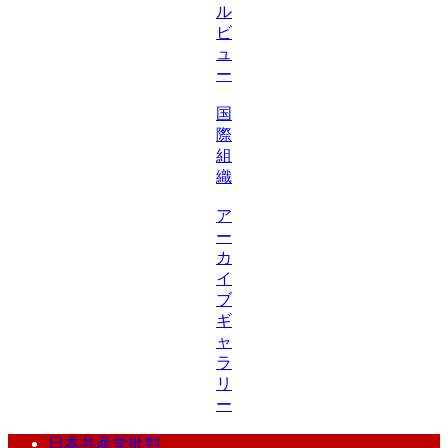
ル
ビ
ュ
ー
国
際
組
織
ア
ー
カ
イ
ブ
ギ
ャ
ラ
リ
ー
日本共産党批判