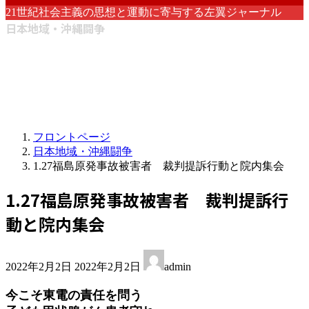
21世紀社会主義の思想と運動に寄与する左翼ジャーナル
日本地域・沖縄闘争
フロントページ
日本地域・沖縄闘争
1.27福島原発事故被害者 裁判提訴行動と院内集会
1.27福島原発事故被害者 裁判提訴行
動と院内集会
最
2022年2月2日
2022年2月2日
admin
終
更
今こそ東電の責任を問う
新