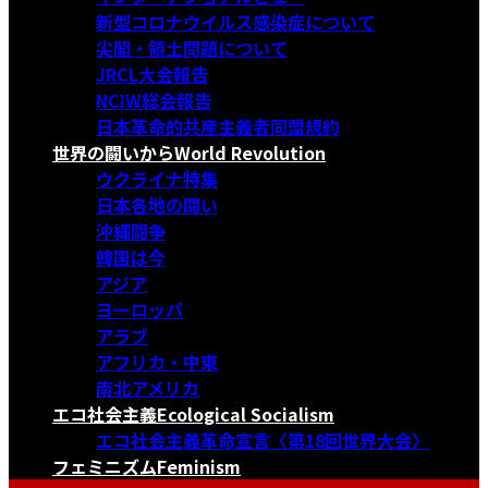
新型コロナウイルス感染症について
尖閣・領土問題について
JRCL大会報告
NCIW総会報告
日本革命的共産主義者同盟規約
世界の闘いから
World Revolution
ウクライナ特集
日本各地の闘い
沖縄闘争
韓国は今
アジア
ヨーロッパ
アラブ
アフリカ・中東
南北アメリカ
エコ社会主義
Ecological Socialism
エコ社会主義革命宣言〈第18回世界大会〉
フェミニズム
Feminism