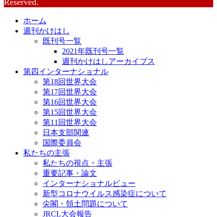
Reserved.
ホーム
週刊かけはし
既刊号一覧
2021年既刊号一覧
週刊かけはしアーカイブス
第四インターナショナル
第18回世界大会
第17回世界大会
第16回世界大会
第15回世界大会
第11回世界大会
日本支部関連
国際委員会
私たちの主張
私たちの視点・主張
重要記事・論文
インターナショナルビュー
新型コロナウイルス感染症について
尖閣・領土問題について
JRCL大会報告