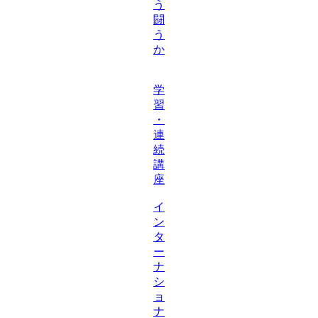
う
闘
う
か
学
習
・
連
続
講
座
イ
ン
タ
ー
ナ
シ
ョ
ナ