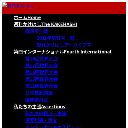
コ
ナ
ン
ビ
ホーム
Home
テ
ゲ
ン
ー
週刊かけはし
The KAKEHASHI
ツ
シ
既刊号一覧
へ
ョ
2021年既刊号一覧
ス
ン
週刊かけはしアーカイブス
キ
に
第四インターナショナル
Fourth International
ッ
移
第18回世界大会
プ
動
第17回世界大会
第16回世界大会
第15回世界大会
第11回世界大会
日本支部関連
国際委員会
私たちの主張
Assertions
私たちの視点・主張
重要記事・論文
インターナショナルビュー