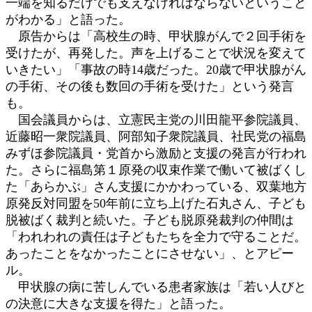
一端を知るだけでも支えなければならないということ
がわかる」と語った。
原告からは「高校生の時、甲状腺がんで２回手術を
受けたが、再発した。声を上げることで状況を変えて
いきたい」「事故の時14歳だった。20歳で甲状腺がん
の手術、その後も数回の手術を受けた」という発言
も。
国会議員からは、立憲民主党の川田龍平参院議員、
近藤昭一衆院議員、阿部知子衆院議員、社民党の福島
みずほ参院議員・党首から激励と支援の発言が行われ
た。さらに福島第１原発の収束作業で働いて被ばくし
た「あらかぶ」さん支援にかかわっている、双葉地方
原発反対同盟を50年前に立ち上げた石丸さん、子ども
脱被ばく裁判と続いた。子ども脱原発裁判の仲間は
「われわれの責任は子どもたちを全力で守ることだ。
あったことをなかったことにさせない」、とアピー
ル。
甲状腺の病に苦しんでいる患者家族は「若い人びと
の決意に大きな支援を得た」と語った。