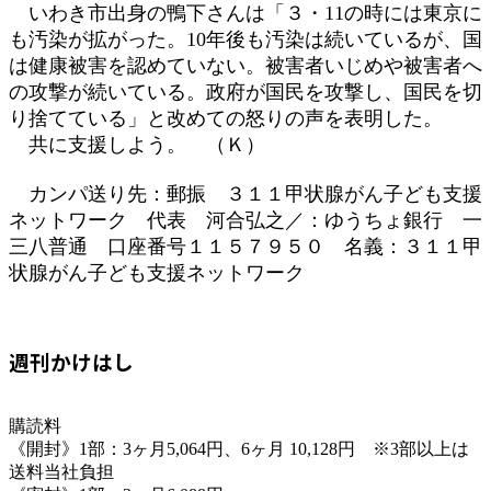
いわき市出身の鴨下さんは「３・11の時には東京に
も汚染が拡がった。10年後も汚染は続いているが、国
は健康被害を認めていない。被害者いじめや被害者へ
の攻撃が続いている。政府が国民を攻撃し、国民を切
り捨てている」と改めての怒りの声を表明した。
共に支援しよう。 （Ｋ）
カンパ送り先：郵振 ３１１甲状腺がん子ども支援
ネットワーク 代表 河合弘之／：ゆうちょ銀行 一
三八普通 口座番号１１５７９５０ 名義：３１１甲
状腺がん子ども支援ネットワーク
週刊かけはし
購読料
《開封》1部：3ヶ月5,064円、6ヶ月 10,128円 ※3部以上は
送料当社負担