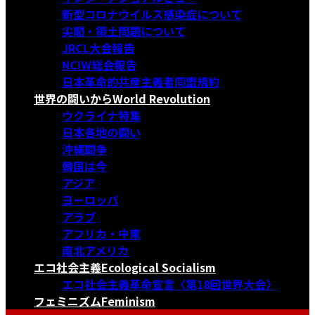
新型コロナウイルス感染症について
尖閣・領土問題について
JRCL大会報告
NCIW総会報告
日本革命的共産主義者同盟規約
世界の闘いから
World Revolution
ウクライナ特集
日本各地の闘い
沖縄闘争
韓国は今
アジア
ヨーロッパ
アラブ
アフリカ・中東
南北アメリカ
エコ社会主義
Ecological Socialism
エコ社会主義革命宣言〈第18回世界大会〉
フェミニズム
Feminism