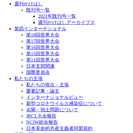
週刊かけはし
既刊号一覧
2021年既刊号一覧
週刊かけはしアーカイブス
第四インターナショナル
第18回世界大会
第17回世界大会
第16回世界大会
第15回世界大会
第11回世界大会
日本支部関連
国際委員会
私たちの主張
私たちの視点・主張
重要記事・論文
インターナショナルビュー
新型コロナウイルス感染症について
尖閣・領土問題について
JRCL大会報告
NCIW総会報告
日本革命的共産主義者同盟規約