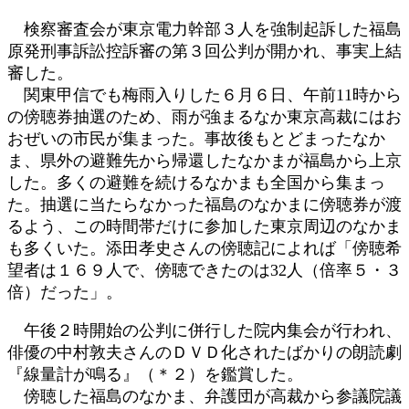
時
検察審査会が東京電力幹部３人を強制起訴した福島
:
原発刑事訴訟控訴審の第３回公判が開かれ、事実上結
審した。
関東甲信でも梅雨入りした６月６日、午前11時から
の傍聴券抽選のため、雨が強まるなか東京高裁にはお
おぜいの市民が集まった。事故後もとどまったなか
ま、県外の避難先から帰還したなかまが福島から上京
した。多くの避難を続けるなかまも全国から集まっ
た。抽選に当たらなかった福島のなかまに傍聴券が渡
るよう、この時間帯だけに参加した東京周辺のなかま
も多くいた。添田孝史さんの傍聴記によれば「傍聴希
望者は１６９人で、傍聴できたのは32人（倍率５・３
倍）だった」。
午後２時開始の公判に併行した院内集会が行われ、
俳優の中村敦夫さんのＤＶＤ化されたばかりの朗読劇
『線量計が鳴る』（＊２）を鑑賞した。
傍聴した福島のなかま、弁護団が高裁から参議院議