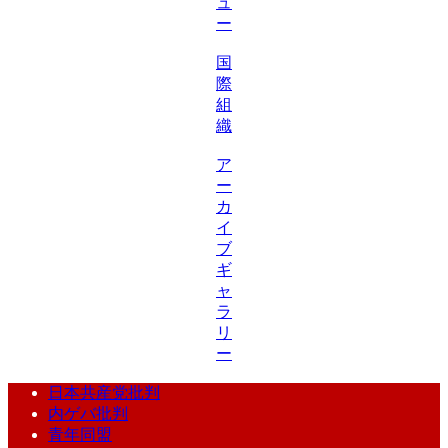
ュ
ー
国
際
組
織
ア
ー
カ
イ
ブ
ギ
ャ
ラ
リ
ー
日本共産党批判
内ゲバ批判
青年同盟