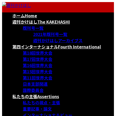
コ
ナ
ン
ビ
ホーム
Home
テ
ゲ
ン
ー
週刊かけはし
The KAKEHASHI
ツ
シ
既刊号一覧
へ
ョ
2021年既刊号一覧
ス
ン
週刊かけはしアーカイブス
キ
に
第四インターナショナル
Fourth International
ッ
移
第18回世界大会
プ
動
第17回世界大会
第16回世界大会
第15回世界大会
第11回世界大会
日本支部関連
国際委員会
私たちの主張
Assertions
私たちの視点・主張
重要記事・論文
インターナショナルビュー