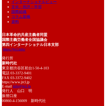
インターナショナルビュー
文化・批評・学習
国際組織
コラム架橋
資料
日本革命的共産主義者同盟
国際主義労働者全国協議会
第四インターナショナル日本支部
https://jrcl.info/
発行所
新時代社
東京都渋谷区初台1-50-4-103
電話 03-3372-9401
FAX 03-3372-9402
https://www.jrcl.jp
E-mail
info@jrcl.jp
発行人 山口 明
振替口座
00860-4-156009 新時代社