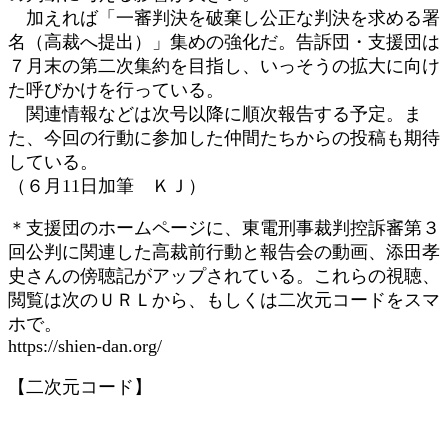
加えれば「一審判決を破棄し公正な判決を求める署
名（高裁へ提出）」集めの強化だ。告訴団・支援団は
７月末の第二次集約を目指し、いっそうの拡大に向け
た呼びかけを行っている。
関連情報などは次号以降に順次報告する予定。ま
た、今回の行動に参加した仲間たちからの投稿も期待
している。
（６月11日加筆 ＫＪ）
＊支援団のホームページに、東電刑事裁判控訴審第３
回公判に関連した高裁前行動と報告会の動画、添田孝
史さんの傍聴記がアップされている。これらの視聴、
閲覧は次のＵＲＬから、もしくは二次元コードをスマ
ホで。
https://shien-dan.org/
【二次元コード】