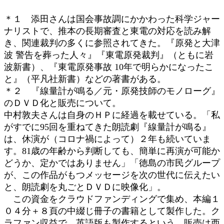
＊１ 添田さんは国会事故調にかかわった科学ジャー
ナリストで、推本の長期審査と東電の対応を読み解
き、関連裁判の多くに参照されてきた。『原発と大津
波 警告を葬った人々』『東電原発裁判』（ともに岩
波新書）、『東電原発事故 10年で明らかになったこ
と』（平凡社新書）などの著書がある。
＊２ 『線量計が鳴る／元・原発技師のモノローグ』
のＤＶＤ化と販売について。
中村敦夫さんは自身のＨＰに経過を載せている。「私
がすでに95回を重ねてきた朗読劇『線量計が鳴る』
は、休演が（コロナ禍によって）２年も続いていま
す。81歳の年齢から判断しても、簡単に再演が可能か
どうか、定かではありません」「徳島の市民グループ
が、この作品がもつメッセージを次の世代に伝えたい
と、朗読劇を丸ごとＤＶＤに映像化」。
この資金をクラウドファンディングで集め、本編１
０４分＋８頁の中綴じ冊子の書籍として製作した。ク
ラファン収益で、英語版も製作するという。販売は西