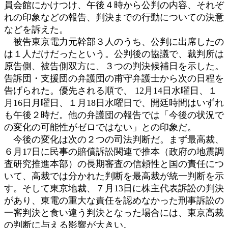
員会館にかけつけ、午後４時から公判の内容、それぞ
れの印象などの報告、判決までの行動についての決意
などを訴えた。
被告東京電力元幹部３人のうち、公判に出席したの
は１人だけだったという。公判後の協議で、裁判所は
原告側、被告側双方に、３つの判決候補日を示した。
告訴団・支援団の弁護団の甫守弁護士から次の日程を
告げられた。優先される順で、 12月14日水曜日、１
月16日月曜日、１月18日水曜日で、開廷時間はいずれ
も午後２時だ。他の弁護団の報告では「今後の状況で
の変化の可能性がゼロではない」との印象だ。
今後の変化は次の２つの司法判断だ。まず最高裁、
６月17日に民事の賠償訴訟関連で推本（政府の地震調
査研究推進本部）の長期審査の信頼性と国の責任につ
いて、高裁では分かれた判断を最高裁が統一判断を示
す。そして東京地裁、７月13日に株主代表訴訟の判決
があり、東電の重大な責任を認めなかった刑事訴訟の
一審判決と食い違う判決となった場合には、東京高裁
の判断に与える影響が大きい。