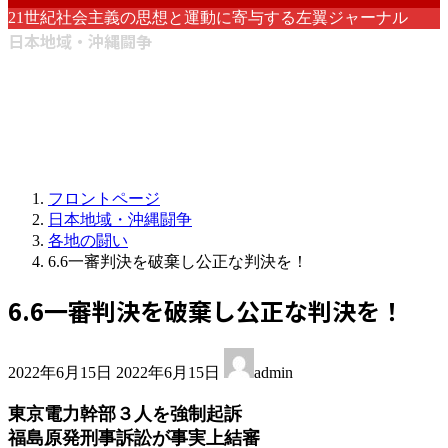
21世紀社会主義の思想と運動に寄与する左翼ジャーナル
日本地域・沖縄闘争
フロントページ
日本地域・沖縄闘争
各地の闘い
6.6一審判決を破棄し公正な判決を！
6.6一審判決を破棄し公正な判決を！
最
2022年6月15日
2022年6月15日
admin
終
更
東京電力幹部３人を強制起訴
新
福島原発刑事訴訟が事実上結審
日