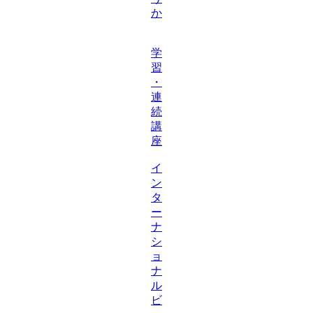
か
学
習
・
連
続
講
座
イ
ン
タ
ー
ナ
シ
ョ
ナ
ル
ビ