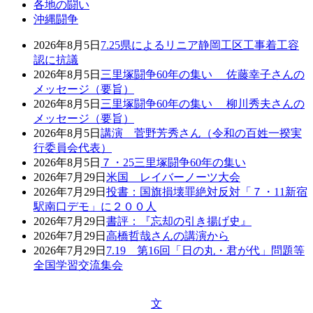
各地の闘い
沖縄闘争
2026年8月5日
7.25県によるリニア静岡工区工事着工容
認に抗議
2026年8月5日
三里塚闘争60年の集い 佐藤幸子さんの
メッセージ（要旨）
2026年8月5日
三里塚闘争60年の集い 柳川秀夫さんの
メッセージ（要旨）
2026年8月5日
講演 菅野芳秀さん（令和の百姓一揆実
行委員会代表）
2026年8月5日
７・25三里塚闘争60年の集い
2026年7月29日
米国 レイバーノーツ大会
2026年7月29日
投書：国旗損壊罪絶対反対「７・11新宿
駅南口デモ」に２００人
2026年7月29日
書評：『忘却の引き揚げ史』
2026年7月29日
高橋哲哉さんの講演から
2026年7月29日
7.19 第16回「日の丸・君が代」問題等
全国学習交流集会
文