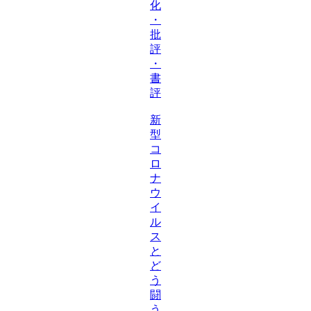
化
・
批
評
・
書
評
新
型
コ
ロ
ナ
ウ
イ
ル
ス
と
ど
う
闘
う