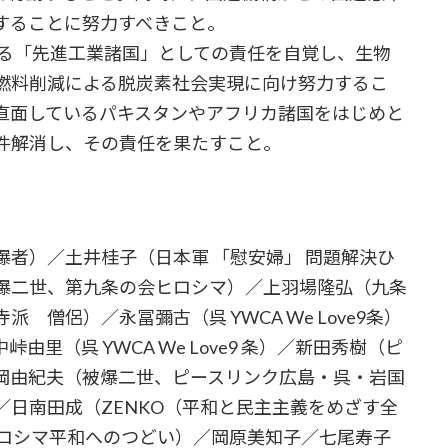
することに努力すべきこと。
ある「先進工業諸国」としての責任を自覚し、生物
燃料削減による脱炭素社会実現に向け努力するこ
直面しているパキスタンやアフリカ諸国をはじめと
件解消し、その責任を果たすこと。
者）／土井桂子（日本軍 「慰安婦」 問題解決ひ
爆二世、第九条の会ヒロシマ）／上羽場隆弘（九条
僧侶）／永冨彌古（呉 YWCA We Love9条）
／中峠由里（呉 YWCA We Love9 条）／新田秀樹（ピ
岡由紀夫（被爆二世、ピースリンク広島・呉・岩国
日南田成（ZENKO（平和と民主主義をめざす全
ヒロシマ平和へのつどい）／岡原美知子／七尾寿子