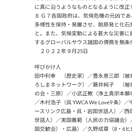
に真に沿うようなものとなるように改正
８ Ｇ７各国政府は、気候危機の元凶で
多様性を保持・発展させ、脱原発と化石
と。また、気候変動による甚大な災害に
するグローバルサウス諸国の債務を無条
２０２２年９月25日
呼びかけ人
田中利幸 （歴史家）／豊永恵三郎（被爆
ろしまネットワーク）／藤井純子 （被
の会・三原）／小武正教（浄土真宗本願寺派 
／木村浩子（呉 YWCA We Love9 条）
ースリンク広島・呉・岩国世話人）／西
世話人）／実国義範（人民の力協議会）／
国交歓会）・広島）／久野成章（8・6