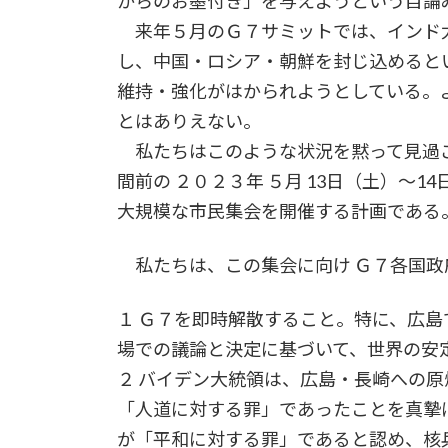
からのお墨付き」を与えようという目論
来年５月のＧ７サミットでは、インド
し、中国・ロシア・朝鮮を封じ込めると
維持・強化がはかられようとしている。
とはありえない。
私たちはこのような状況を黙って見過ご
間前の ２０２３年 ５月 13日（土）～
大規模な市民集会を開催する計画である
私たちは、この集会に向け Ｇ７各国政
１ Ｇ７を即時解散すること。特に、広
場での議論と決定に基づいて、世界の安
２ バイデン大統領は、広島・長崎への
「人道に対する罪」であったことを真摯
が「平和に対する罪」であると認め、核