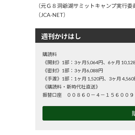
（元Ｇ８洞爺湖サミットキャンプ実行委
（JCA-NET）
週刊かけはし
購読料
《開封》1部：3ヶ月5,064円、6ヶ月 10
《密封》1部：3ヶ月6,088円
《手渡》1部：1ヶ月 1,520円、3ヶ月 4,56
《購読料・新時代社直送》
振替口座 ００８６０－４－１５６００９