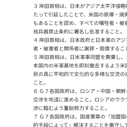
３ 岸田首相は、日本がアジア太平洋侵
たって引延したことで、米国の原爆・焼
もあることを認め、すべての犠牲者・被
核兵器禁止条約に署名し批准すること。
４ 岸田首相は、日本政府と日本軍のア
者・被害者と関係者に謝罪・賠償するこ
５ 岸田首相は、日米軍事同盟を廃棄し
本国内の米軍基地を即刻撤去するよう米
民の真に平和的で文化的な多様な交流の
こと。
６ Ｇ７各国政府は、ロシア・中国・朝
交渉を地道に進めること。ロシアのウク
渉に臨むよう奮励努力すること。
７ Ｇ７各国政府は、国連憲章の「加盟
的手段によって」解決することを厳守し