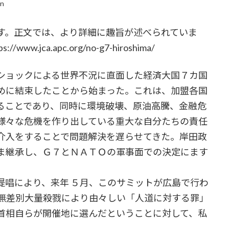
in
。正文では、より詳細に趣旨が述べられていま
jca.apc.org/no-g7-hiroshima/
ショックによる世界不況に直面した経済大国７カ国
めに結束したことから始まった。これは、加盟各国
ることであり、同時に環境破壊、原油高騰、金融危
様々な危機を作り出している重大な自分たちの責任
介入をすることで問題解決を遅らせてきた。岸田政
ま継承し、Ｇ７とＮＡＴＯの軍事面での決定にます
唱により、来年 ５月、このサミットが広島で行わ
爆無差別大量殺戮により由々しい「人道に対する罪」
首相自らが開催地に選んだということに対して、私