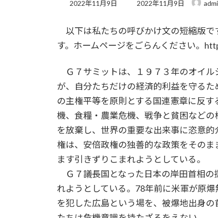
最
2022年11月9日
2022年11月9日
adm
終
更
以下は私たちの呼びかけ文の短縮版です
新
日
す。ホームページをごらんください。https://www.
時
:
Ｇ７サミットは、１９７３年のオイル
が、自分たちだけの経済的利益を守るた
の主権平等を原則とする国連憲章に反す
機、食糧・農業危機、戦争と貧困などの
を放棄し、世界の重要な出来事に恣意的
権は、安倍政権の独善的な政策をそのま
ます引きずりこまれようとしている。
Ｇ７議長国となった日本の岸田首相の提
れようとしている。78年前に米軍が原
を犯した広島という場を、被爆地出身の
たちは危機意識を持たざるをえない。