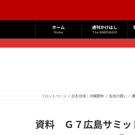
コ
ナ
ン
ビ
テ
ゲ
ン
ー
ホーム
週刊かけはし
ツ
シ
Home
The KAKEHASHI
へ
ョ
ス
ン
キ
に
ッ
移
プ
動
フロントページ
日本地域・沖縄闘争
各地の闘い
資料 Ｇ７広島サミッ