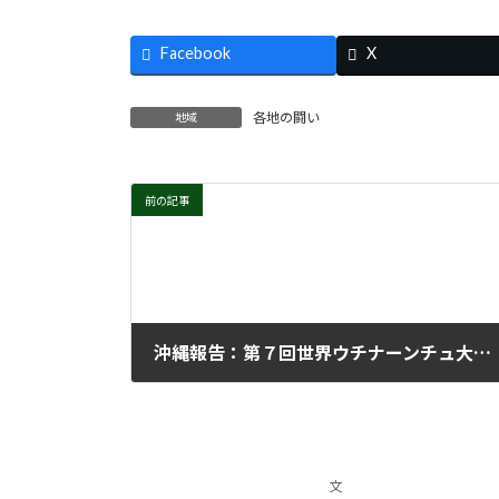
Facebook
X
各地の闘い
地域
前の記事
沖縄報告：第７回世界ウチナーンチュ大会／11・５沖縄県民大行動
2022年11月9日
文