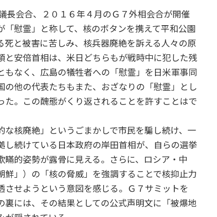
議長会合、２０１６年４月のＧ７外相会合が開催
が「慰霊」と称して、核のボタンを携えて平和公園
る死と被害に苦しみ、核兵器廃絶を訴える人々の原
領と安倍首相は、米日どちらもが戦時中に犯した残
ともなく、広島の犠牲者への「慰霊」を日米軍事同
国の他の代表たちもまた、おざなりの「慰霊」とし
った。この醜態がくり返されることを許すことはで
的な核廃絶」というごまかしで市民を騙し続け、一
拠し続けている日本政府の岸田首相が、自らの選挙
欺瞞的姿勢が露骨に見える。さらに、ロシア・中
朝鮮」）の「核の脅威」を強調することで核抑止力
透させようという意図を感じる。Ｇ７サミットを
の裏には、その結果としての公式声明文に「被爆地