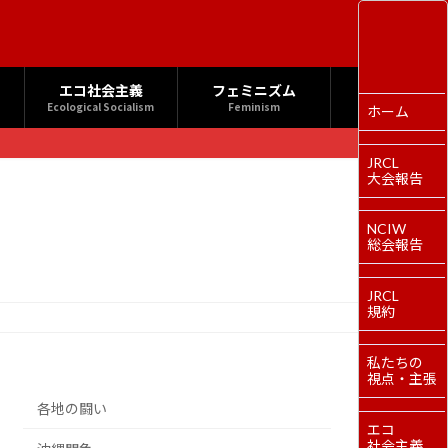
エコ社会主義
フェミニズム
Ecological Socialism
Feminism
ホーム
JRCL
大会報告
NCIW
総会報告
JRCL
規約
私たちの
視点・主張
各地の闘い
エコ
社会主義