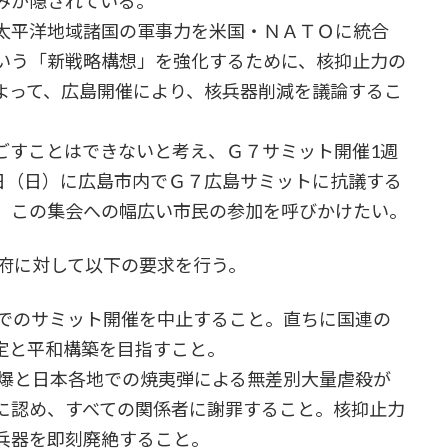
みが隠されている。
太平洋地域諸国の軍事力を米国・ＮＡＴＯに統合
いう「新戦略構想」を強化するために、核抑止力の
よって、広島開催により、核兵器削減を議論するこ
すことはできないと考え、Ｇ７サミット開催1週
14日（日）に広島市内でＧ７広島サミットに抗議する
。この集会への幅広い市民の参加を呼びかけたい。
府に対して以下の要求を行う。
島でのサミット開催を中止すること。直ちに国連の
定と平和構築を目指すこと。
原爆と日本各地での焼夷弾による無差別大量虐殺が
に認め、すべての関係者に謝罪すること。核抑止力
兵器を即刻廃絶すること。