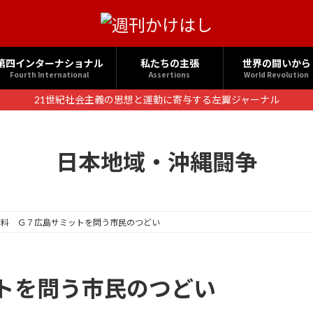
第四インターナショナル
私たちの主張
世界の闘いから
Fourth International
Assertions
World Revolution
21世紀社会主義の思想と運動に寄与する左翼ジャーナル
日本地域・沖縄闘争
資料 Ｇ７広島サミットを問う市民のつどい
トを問う市民のつどい