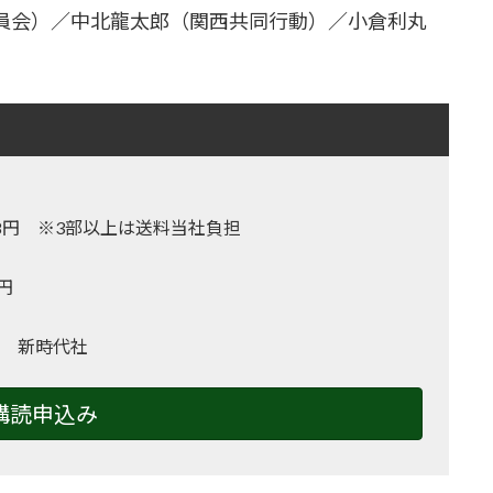
員会）／中北龍太郎（関西共同行動）／小倉利丸
,128円 ※3部以上は送料当社負担
0円
 新時代社
購読申込み