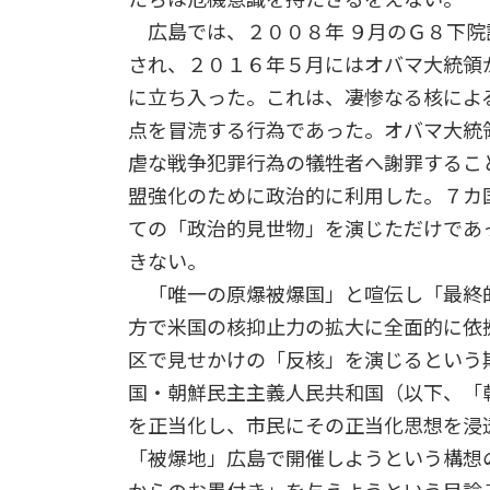
広島では、２００８年 ９月のＧ８下院
され、２０１６年５月にはオバマ大統領
に立ち入った。これは、凄惨なる核によ
点を冒涜する行為であった。オバマ大統
虐な戦争犯罪行為の犠牲者へ謝罪するこ
盟強化のために政治的に利用した。７カ
ての「政治的見世物」を演じただけであ
きない。
「唯一の原爆被爆国」と喧伝し「最終
方で米国の核抑止力の拡大に全面的に依
区で見せかけの「反核」を演じるという
国・朝鮮民主主義人民共和国（以下、「
を正当化し、市民にその正当化思想を浸
「被爆地」広島で開催しようという構想