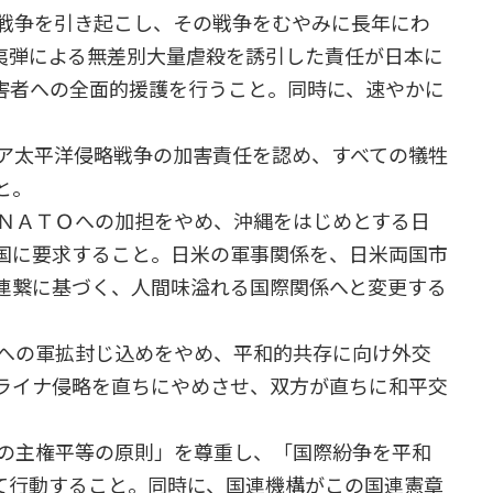
略戦争を引き起こし、その戦争をむやみに長年にわ
夷弾による無差別大量虐殺を誘引した責任が日本に
害者への全面的援護を行うこと。同時に、速やかに
ジア太平洋侵略戦争の加害責任を認め、すべての犠牲
と。
、ＮＡＴＯへの加担をやめ、沖縄をはじめとする日
国に要求すること。日米の軍事関係を、日米両国市
連繋に基づく、人間味溢れる国際関係へと変更する
鮮への軍拡封じ込めをやめ、平和的共存に向け外交
ライナ侵略を直ちにやめさせ、双方が直ちに和平交
国の主権平等の原則」を尊重し、「国際紛争を平和
て行動すること。同時に、国連機構がこの国連憲章