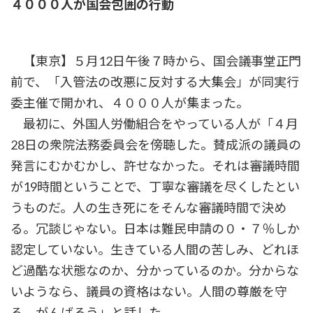
４０００人が国会包囲の行動
時
:
【東京】５月12日午後７時から、国会議事堂正門
前で、「入管法の改悪に反対する大集会」が同実行
委主催で開かれ、４０００人が集まった。
最初に、外国人労働組合をやっている人が「４月
28日の衆院法務委員会を傍聴した。賛成派の議員の
発言にむかむかし、許せなかった。それは審議時間
が19時間ということで、丁寧な審議を尽くしたとい
うものだ。人の生き死にをそんな審議時間で決め
る。冗談じゃない。日本は難民申請の０・７％しか
認定していない。生きている人間の苦しみ、どれほ
ど過酷な状態なのか、分かっているのか。分からな
いようなら、議員の資格はない。人間の尊厳を守
る。がんばろう」と話した。