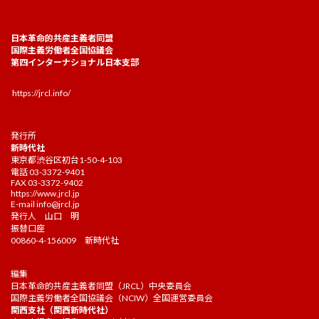
日本革命的共産主義者同盟
国際主義労働者全国協議会
第四インターナショナル日本支部
https://jrcl.info/
発行所
新時代社
東京都渋谷区初台1-50-4-103
電話 03-3372-9401
FAX 03-3372-9402
https://www.jrcl.jp
E-mail
info@jrcl.jp
発行人 山口 明
振替口座
00860-4-156009 新時代社
編集
日本革命的共産主義者同盟（JRCL）中央委員会
国際主義労働者全国協議会（NCIW）全国運営委員会
関西支社（関西新時代社）