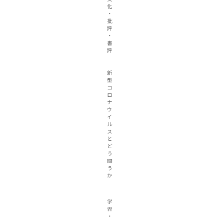
化
・
批
評
・
書
評
新
型
コ
ロ
ナ
ウ
イ
ル
ス
と
ど
う
闘
う
か
学
習
・