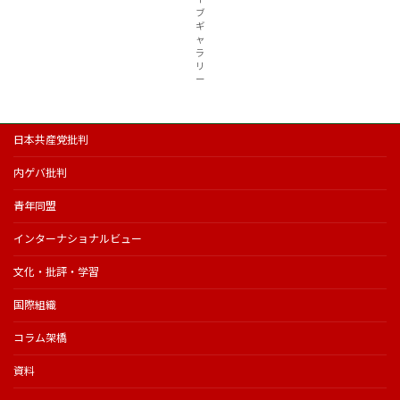
ブ
ギ
ャ
ラ
リ
ー
日本共産党批判
内ゲバ批判
青年同盟
インターナショナルビュー
文化・批評・学習
国際組織
コラム架橋
資料