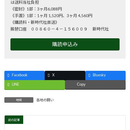
は送料当社負担
《密封》1部：3ヶ月6,088円
《手渡》1部：1ヶ月 1,520円、3ヶ月 4,560円
《購読料・新時代社直送》
振替口座 ００８６０－４－１５６００９ 新時代社
購読申込み
Facebook
X
Bluesky
LINE
Copy
各地の闘い
地域
前の記事