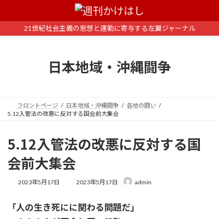
コ
ナ
ン
ビ
テ
ゲ
21世紀社会主義の思想と運動に寄与する左翼ジャーナル
ン
ー
ツ
シ
へ
ョ
日本地域・沖縄闘争
ス
ン
キ
に
ッ
移
プ
動
フロントページ
日本地域・沖縄闘争
各地の闘い
5.12入管法の改悪に反対する国会前大集会
5.12入管法の改悪に反対する国
会前大集会
最
2023年5月17日
2023年5月17日
admin
終
更
「人の生き死にに関わる問題だ」
新
日