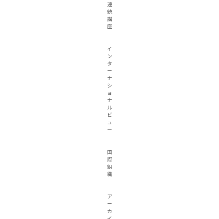
連
続
講
座
イ
ン
タ
ー
ナ
シ
ョ
ナ
ル
ビ
ュ
ー
国
際
組
織
ア
ー
カ
イ