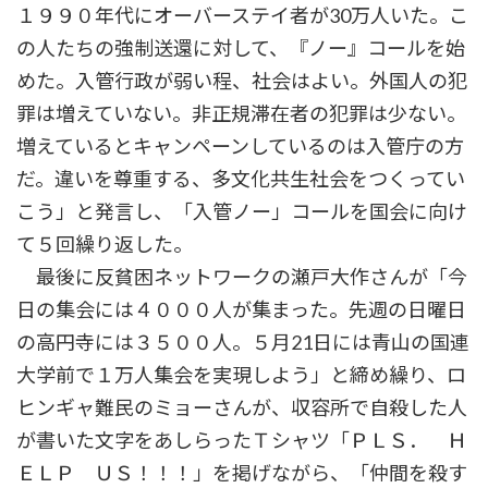
１９９０年代にオーバーステイ者が30万人いた。こ
の人たちの強制送還に対して、『ノー』コールを始
めた。入管行政が弱い程、社会はよい。外国人の犯
罪は増えていない。非正規滞在者の犯罪は少ない。
増えているとキャンペーンしているのは入管庁の方
だ。違いを尊重する、多文化共生社会をつくってい
こう」と発言し、「入管ノー」コールを国会に向け
て５回繰り返した。
最後に反貧困ネットワークの瀬戸大作さんが「今
日の集会には４０００人が集まった。先週の日曜日
の高円寺には３５００人。５月21日には青山の国連
大学前で１万人集会を実現しよう」と締め繰り、ロ
ヒンギャ難民のミョーさんが、収容所で自殺した人
が書いた文字をあしらったＴシャツ「ＰＬＳ． Ｈ
ＥＬＰ ＵＳ！！！」を掲げながら、「仲間を殺す