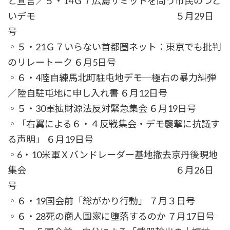
と宣言／５・14Ｇ７広島サミットを問う市民のつど
いデモ ５月29日
号
◦５・21Ｇ７いらない首都圏ネット：東京でも批判
のリレートーク ６月5日号
◦６・4陸自練馬北町駐屯地デモ─極右の暴力糾弾
／陸自駐屯地に申し入れ書 ６月12日号
◦５・30軍拡財源法反対緊急集会 ６月19日号
◦「右翼による６・４反戦集会・デモ襲撃に抗議す
る声明」 ６月19日号
◦6・10米軍Ｘバンドレーダー基地撤去京丹後現地
集会 ６月26日
号
◦６・19国会前「総がかり行動」 ７月３日号
◦６・28死の商人国家に堕落するのか ７月17日号