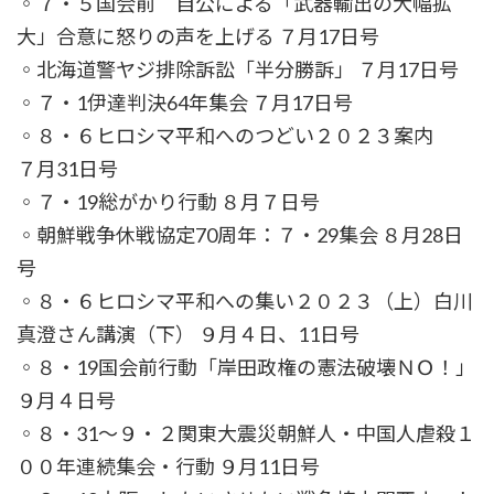
◦７・５国会前 自公による「武器輸出の大幅拡
大」合意に怒りの声を上げる ７月17日号
◦北海道警ヤジ排除訴訟「半分勝訴」 ７月17日号
◦７・1伊達判決64年集会 ７月17日号
◦８・６ヒロシマ平和へのつどい２０２３案内
７月31日号
◦７・19総がかり行動 ８月７日号
◦朝鮮戦争休戦協定70周年：７・29集会 ８月28日
号
◦８・６ヒロシマ平和への集い２０２３（上）白川
真澄さん講演（下） ９月４日、11日号
◦８・19国会前行動「岸田政権の憲法破壊ＮＯ！」
９月４日号
◦８・31～９・２関東大震災朝鮮人・中国人虐殺１
００年連続集会・行動 ９月11日号