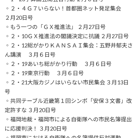
◦２・４Ｇ７いらない！首都圏ネット発足集会
２月20日号
◦もう一つの「ＧＸ推進法」 ２月27日号
◦２・10ＧＸ推進法の閣議決定に抗議 ２月27日号
◦２・12総がかりＫＡＮＳＡＩ集会：五野井郁夫さ
ん講演 ３月６日号
◦２・19あいち総がかり行動 ３月６日号
◦２・19東京行動 ３月６日号
◦２・21大阪カジノはいらない市民集会 ３月13日
号
◦共同テーブル近畿第１回シンポ「安保３文書」改
定許すな ３月20日号
◦福岡地裁・福岡市による自衛隊への市民名簿提出
に応援判決！ ３月20日号
◦福岡市における自衛隊への名簿提供反対運動