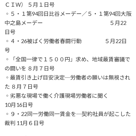
ＣＩＷ） ５月１日号
◦５・１第94回日比谷メーデー／５・１第94回大阪
中之島メーデー ５月22
日号
◦４・26被ばく労働者春闘行動 ５月22日
号
◦「全国一律で１５００円」求め、地域最賃審議で
の闘いを ８月７日号
◦最賃引き上げ目安決定─労働者の願いは無視され
た ８月７日号
◦劣悪な現場で働く介護現場労働者に聞く
10月16日号
◦９・22同一労働同一賃金を─契約社員が起こした
裁判 11月６日号