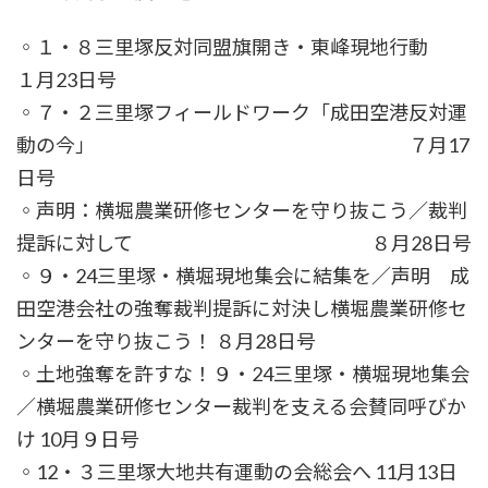
◦１・８三里塚反対同盟旗開き・東峰現地行動
１月23日号
◦７・２三里塚フィールドワーク「成田空港反対運
動の今」 ７月17
日号
◦声明：横堀農業研修センターを守り抜こう／裁判
提訴に対して ８月28日号
◦９・24三里塚・横堀現地集会に結集を／声明 成
田空港会社の強奪裁判提訴に対決し横堀農業研修セ
ンターを守り抜こう！ ８月28日号
◦土地強奪を許すな！９・24三里塚・横堀現地集会
／横堀農業研修センター裁判を支える会賛同呼びか
け 10月９日号
◦12・３三里塚大地共有運動の会総会へ 11月13日