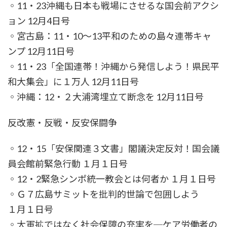
◦11・23沖縄も日本も戦場にさせるな国会前アクシ
ョン 12月4日号
◦宮古島：11・10～13平和のための島々連帯キャ
ンプ 12月11日号
◦11・23「全国連帯！沖縄から発信しよう！県民平
和大集会」に１万人 12月11日号
◦沖縄：12・２大浦湾埋立て断念を 12月11日号
反改憲・反戦・反安保闘争
◦12・15「安保関連３文書」閣議決定反対！国会議
員会館前緊急行動 １月１日号
◦12・2緊急シンポ統一教会とは何者か １月１日号
◦Ｇ７広島サミットを批判的世論で包囲しよう
１月１日号
◦大軍拡ではなく社会保障の充実を─ケア労働者の