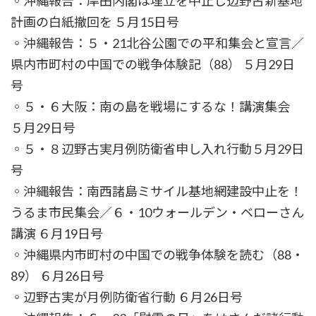
◦沖縄報告：岸田内閣は埋立を中止し辺野古新基地
計画の白紙撤回を ５月15日号
◦沖縄報告：５・21北谷公園での平和集会と宣言／
県内市町村の中国での戦争体験記（88） ５月29日
号
◦５・６大阪：南の島を戦場にするな！講演集会
５月29日号
◦５・８辺野古実月例防衛省申し入れ行動５月29日
号
◦沖縄報告：南西諸島ミサイル基地網建設中止を！
うるま市民集会／６・10ウォールデン・ベローさん
講演 ６月19日号
◦沖縄県内市町村の中国での戦争体験を読む（88・
89） ６月26日号
◦辺野古実が月例防衛省行動 ６月26日号