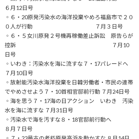
６月12日号
◦６・20原発汚染水の海洋投棄やめろ福島市で２０
０人が行動 ７月３日号
◦６・５女川原発２号機再稼働差止訴訟 原告らが
控訴 ７月10
日号
◦いわき：汚染水を海に流すな７・17パレードへ
７月10日号
◦放射能汚染水海洋投棄を日韓労働者・市民の連帯
でやめさせよう７・10首相官邸前行動 ７月24日号
◦海を思う７・17海の日アクション いわき 汚染
水を海に流すな ７月31日号
◦汚染水で海を汚すな８・18官邸前行動へ
８月７日号
◦７・23最古の老朽原発高浜を動かすな ８月14日