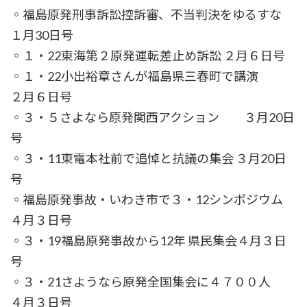
◦福島原発刑事訴訟控訴審、不当判決をゆるすな
１月30日号
◦１・22東海第２原発運転差止め訴訟 ２月６日号
◦１・22小出裕章さんが福島県三春町で講演
２月６日号
◦３・５さよなら原発関西アクション ３月20日
号
◦３・11東電本社前で追悼と抗議の集会 ３月20日
号
◦福島原発事故・いわき市で３・12シンポジウム
４月３日号
◦３・19福島原発事故から12年 県民集会４月３日
号
◦３・21さようなら原発全国集会に４７００人
４月３日号