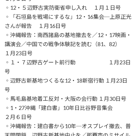
◦12・５辺野古実防衛省申し入れ １月１日号
◦「石垣島を戦場にするな」12・16集会─上原正光
さんが報告 １月16日号
◦沖縄報告：南西諸島の基地撤去を／12・17映画・
講演会／中国での戦争体験記を読む（81、82）
１月23日号
◦１・７辺野古ゲート前行動 １月23日
号
◦辺野古新基地つくるな12・18新宿行動 １月23日
号
◦馬毛島基地着工反対・大阪の会行動 １月30日号
◦1・27沖縄「建白書」10年日比谷野音集会
２月６日号
◦沖縄報告：建白書から10年─オスプレイ撤去、普
天間閉鎖、辺野古新基地中止を／那覇市のミサイル