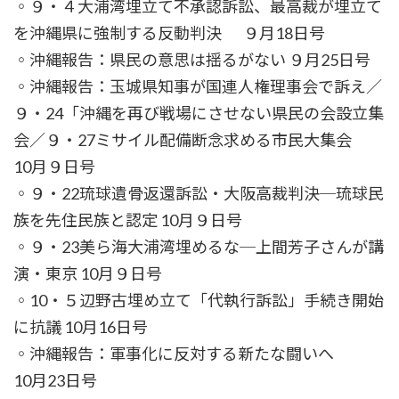
◦９・４大浦湾埋立て不承認訴訟、最高裁が埋立て
を沖縄県に強制する反動判決 ９月18日号
◦沖縄報告：県民の意思は揺るがない ９月25日号
◦沖縄報告：玉城県知事が国連人権理事会で訴え／
９・24「沖縄を再び戦場にさせない県民の会設立集
会／９・27ミサイル配備断念求める市民大集会
10月９日号
◦９・22琉球遺骨返還訴訟・大阪高裁判決─琉球民
族を先住民族と認定 10月９日号
◦９・23美ら海大浦湾埋めるな─上間芳子さんが講
演・東京 10月９日号
◦10・５辺野古埋め立て「代執行訴訟」手続き開始
に抗議 10月16日号
◦沖縄報告：軍事化に反対する新たな闘いへ
10月23日号