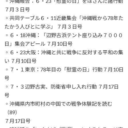
◦沖縄報告：６・23「慰霊の日」をはさんだ諸行動
７月３日号
◦共同テーブル６・11近畿集会「沖縄戦から78年た
たかう人びとに学ぶ」 ７月３日号
◦６・18沖縄：「辺野古浜テント座り込み７０００
日」集会アピール ７月10日号
◦６・23大阪：沖縄と共に戦争に反対する平和の集
い ７月10日号
◦７・１東京：78年目の「慰霊の日」行動７月10日
号
◦７・３辺野古実、防衛省申し入れ行動 ７月17日
号
◦沖縄県内市町村の中国での戦争体験記を読む
（89）
７月17日号