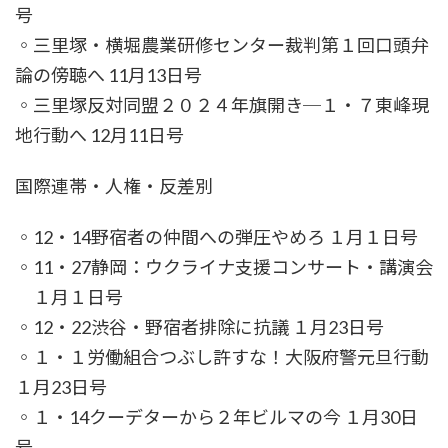
号
◦三里塚・横堀農業研修センター裁判第１回口頭弁
論の傍聴へ 11月13日号
◦三里塚反対同盟２０２４年旗開き─１・７東峰現
地行動へ 12月11日号
国際連帯・人権・反差別
◦12・14野宿者の仲間への弾圧やめろ １月１日号
◦11・27静岡：ウクライナ支援コンサート・講演会
１月１日号
◦12・22渋谷・野宿者排除に抗議 １月23日号
◦１・１労働組合つぶし許すな！大阪府警元旦行動
１月23日号
◦１・14クーデターから２年ビルマの今 １月30日
号