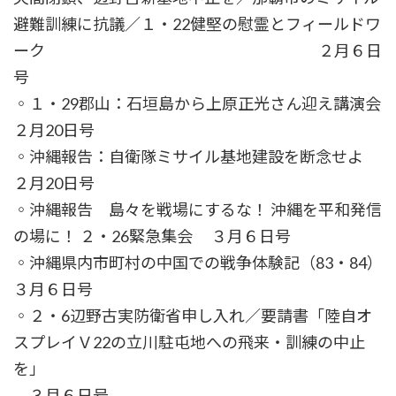
避難訓練に抗議／１・22健堅の慰霊とフィールドワ
ーク ２月６日
号
◦１・29郡山：石垣島から上原正光さん迎え講演会
２月20日号
◦沖縄報告：自衛隊ミサイル基地建設を断念せよ
２月20日号
◦沖縄報告 島々を戦場にするな！ 沖縄を平和発信
の場に！ ２・26緊急集会 ３月６日号
◦沖縄県内市町村の中国での戦争体験記（83・84）
３月６日号
◦２・6辺野古実防衛省申し入れ／要請書「陸自オ
スプレイＶ22の立川駐屯地への飛来・訓練の中止
を」
３月６日号