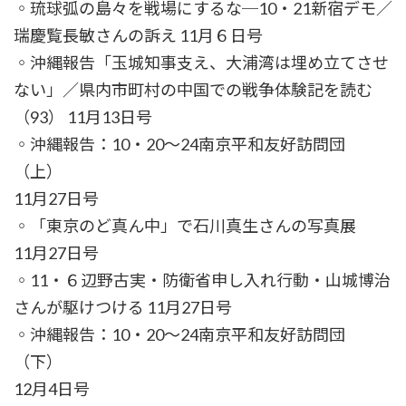
◦琉球弧の島々を戦場にするな─10・21新宿デモ／
瑞慶覧長敏さんの訴え 11月６日号
◦沖縄報告「玉城知事支え、大浦湾は埋め立てさせ
ない」／県内市町村の中国での戦争体験記を読む
（93） 11月13日号
◦沖縄報告：10・20～24南京平和友好訪問団
（上）
11月27日号
◦「東京のど真ん中」で石川真生さんの写真展
11月27日号
◦11・６辺野古実・防衛省申し入れ行動・山城博治
さんが駆けつける 11月27日号
◦沖縄報告：10・20～24南京平和友好訪問団
（下）
12月4日号