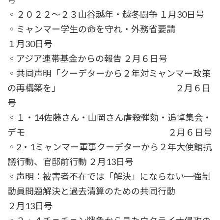
◦２０２２～２３山谷越年・越冬闘争 １月30日号
◦ミャンマー学生の命を守れ・外務省要請
１月30日号
◦アジア連帯基金からの報告 ２月６日号
◦共同声明「クーデターから２年対ミャンマー政策
の再構築を」 ２月６日
号
◦１・14佐藤さん・山岡さん虐殺弾劾・追悼集会・
デモ ２月６日号
◦2・1ミャンマー軍事クーデターから２年大使館抗
議行動、官邸前行動 ２月13日号
◦声明：被害者不在では「解決」にならない─強制
動員問題解決と過去清算のための共同行動
２月13日号