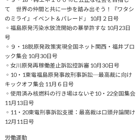
て 世界の仲間と共に一歩を踏み出そう！『ワタシ
のミライ』イベント＆パレード」 10月２日号
◦福島原発汚染水放流開始の暴挙許すな 10月23日
号
◦９・18脱原発政策実現全国ネット関西・福井ブロ
ック集会 10月30日号
◦女川原発再稼働差止訴訟控訴審 10月30日号
◦10・1東電福島原発事故刑事訴訟─最高裁に向け
キックオフ集会 11月６日号
◦使用済み核燃料の行き場はないぞ10・22全国集会
11月13日号
◦11・20東電刑事訴訟支援：最高裁は口頭弁論開け
12月11日号
労働運動