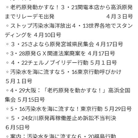
◦老朽原発動かすな！３・21関電本店から高浜原発
までリレーデモ出発 ４月３日号
◦ストップ汚染水海洋放出４・13世界各地でスタン
ディングを ４月10日号
◦３・25さよなら原発宮城県民集会 ４月17日号
◦3・28原発ＧＸ関連法案廃案を ４月17日号
◦４・22チェルノブイリデー行動 ５月１日号
◦汚染水を海に流すな５・16東京行動呼びかけ
５月１日号
◦4・29大阪：「老朽原発を動かすな！」高浜全国
集会 ５月15日号
◦5・16汚染水を海に流すな！東京行動 ５月29日号
◦５・24女川原発再稼働差止め訴訟不当判決
６月5日号
◦案内：汚染水を海に流すな６・20福島行動