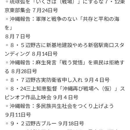
◦琉球弧を「いくさば（戦場）」にするな７・12東
京東部集会 ７月24日号
◦沖縄報告：軍隊と戦争のない「共存と平和の海
を」
８月７日号
◦８・５辺野古に新基地建設やめろ新宿駅南口スタ
ンディング ８月14日号
◦沖縄報告：麻生発言「戦う覚悟」を県民は拒絶す
る ８月28日号
◦８・７辺野古実防衛省申し入れ ９月４日号
◦８・24三上知恵監督「沖縄再び戦場へ（仮）」ス
ピンオフ作品上映会 ９月４日号
◦沖縄報告：多民族共生社会をつくり上げよう
９月11日号
◦９・２辺野古ブルー ９月18日号