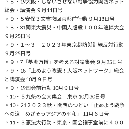
◦８・19大阪・しないさせない戦争協力関西ネット
総会・講演会 ９月11日号
◦９・５安保３文書撤回官邸前行動 ９月18日号
◦８・31関東大震災・中国人虐殺１００年追悼大会
９月25日号
◦９・１～３ ２０２３年東京都防災訓練反対行動
９月25日号
◦９・7「夢洲万博」を考える討論集会 ９月25日号
◦９・18「止めよう改憲！大阪ネットワーク」総会
と講演会 10月９日号
◦９・19国会前行動 10月９日号
◦10・５九条の会大集会 東京 10月30日号
◦10・21２０２３秋・関西のつどい「止めよう戦争
への道 めざそうアジアの平和」 11月６日号
◦11・３憲法大行動・東京・国会議事堂前に４００