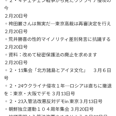
◦２・４チェチェン戦争から見たウクライナ侵攻の
今
２月20日号
◦袴田巌さんは無実だ─東京高裁は再審決定を行え
２月20日号
◦荒井勝喜の性的マイノリティ差別発言に抗議する
２月20日号
◦資料：改めて秘密保護法の廃止を求めます
２月20日号
◦２・11集会「北方諸島とアイヌ文化」 ３月６日
号
◦２・24ウクライナ侵攻１年─ロシアは直ちに撤退
を：東京・大阪でデモ ３月13日号
◦２・23入管法改悪反対デモin 東京３月13日号
◦朝鮮独立運動１０４周年集会 ３月20日号