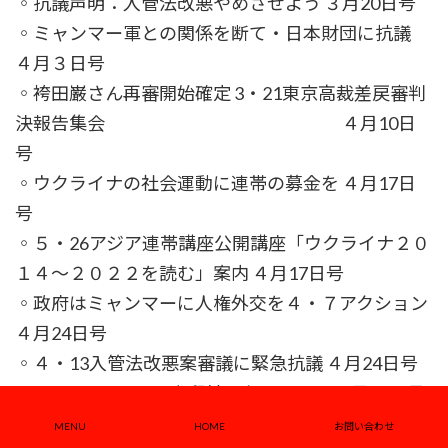
◦抗議声明：入管法改悪やめさせよう ３月20日号
◦ミャンマー軍との関係を断て・日本財団に抗議
４月３日号
◦袴田巌さん再審開始確定 3・21東京高裁差戻審判
決報告集会 ４月10日
号
◦ウクライナの社会運動に連帯の募金を ４月17日
号
◦５・26アジア連帯講座公開講座「ウクライナ２０
１４～２０２２を読む」案内 ４月17日号
◦政府はミャンマーに人権外交を４・７アクション
４月24日号
◦４・13入管法改悪案審議に緊急抗議 ４月24日号
◦４・7ミャンマー官邸前アクション ４月24日号
◦４・14ミャンマーに民主と平和を緊急院内集会
MENU
HOME
お問い合わせ