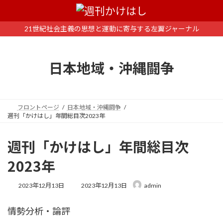
コ
ナ
ン
ビ
テ
ゲ
21世紀社会主義の思想と運動に寄与する左翼ジャーナル
ン
ー
ツ
シ
へ
ョ
日本地域・沖縄闘争
ス
ン
キ
に
ッ
移
プ
動
フロントページ
日本地域・沖縄闘争
週刊「かけはし」年間総目次2023年
週刊「かけはし」年間総目次
2023年
最
2023年12月13日
2023年12月13日
admin
終
更
情勢分析・論評
新
日