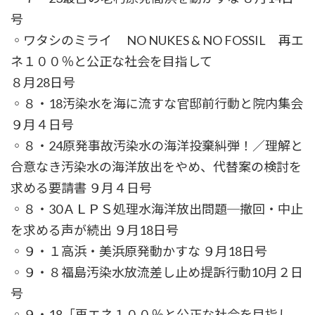
号
◦ワタシのミライ NO NUKES & NO FOSSIL 再エ
ネ１００％と公正な社会を目指して
８月28日号
◦８・18汚染水を海に流すな官邸前行動と院内集会
９月４日号
◦８・24原発事故汚染水の海洋投棄糾弾！／理解と
合意なき汚染水の海洋放出をやめ、代替案の検討を
求める要請書 ９月４日号
◦８・30ＡＬＰＳ処理水海洋放出問題─撤回・中止
を求める声が続出 ９月18日号
◦９・１高浜・美浜原発動かすな ９月18日号
◦９・８福島汚染水放流差し止め提訴行動10月２日
号
◦９・18「再エネ１００％と公正な社会を目指し