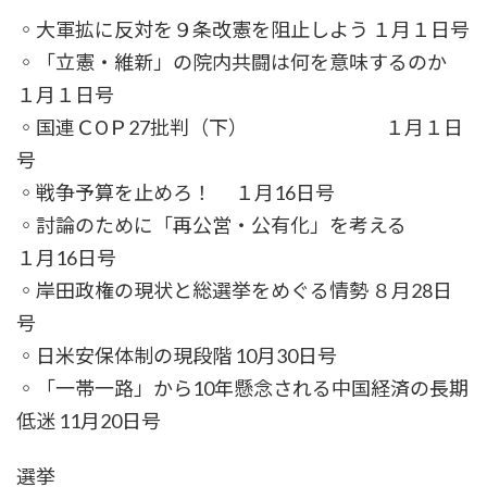
時
◦大軍拡に反対を９条改憲を阻止しよう １月１日号
:
◦「立憲・維新」の院内共闘は何を意味するのか
１月１日号
◦国連ＣОＰ27批判（下） １月１日
号
◦戦争予算を止めろ！ １月16日号
◦討論のために「再公営・公有化」を考える
１月16日号
◦岸田政権の現状と総選挙をめぐる情勢 ８月28日
号
◦日米安保体制の現段階 10月30日号
◦「一帯一路」から10年懸念される中国経済の長期
低迷 11月20日号
選挙