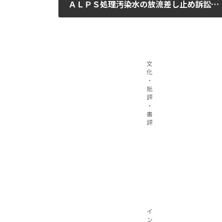
ＡＬＰＳ処理汚染水の放流差し止め訴訟が開始
2024年1月17日
文
化
・
批
評
・
書
評
イ
ン