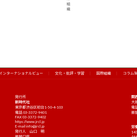
組
織
インターナショナルビュー
文化・批評・学習
国際組織
コラム
発行所
関
新時代社
大阪
東京都渋谷区初台1-50-4-103
電話
電話 03-3372-9401
振替
FAX 03-3372-9402
https://www.jrcl.jp
E-mail
info@jrcl.jp
労
発行人 山口 明
14
振替口座
46