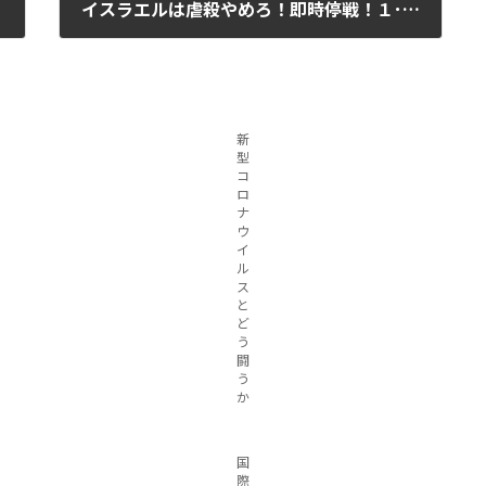
イスラエルは虐殺やめろ！即時停戦！１･13イスラエル大使館前行動
2024年1月17日
新
型
コ
ロ
ナ
ウ
イ
ル
ス
と
ど
う
闘
う
か
国
際