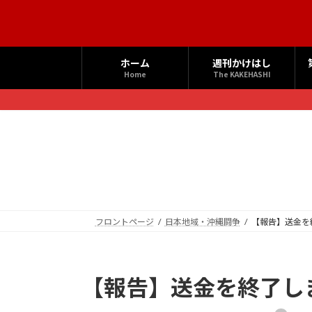
コ
ナ
ン
ビ
テ
ゲ
ン
ー
ホーム
週刊かけはし
ツ
シ
Home
The KAKEHASHI
へ
ョ
ス
ン
キ
に
ッ
移
プ
動
フロントページ
日本地域・沖縄闘争
【報告】送金を
【報告】送金を終了し