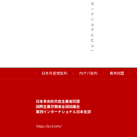
タ
ー
ナ
シ
ョ
ナ
ル
ビ
ュ
ー
日本共産党批判
内ゲバ批判
青年同盟
日本革命的共産主義者同盟
国際主義労働者全国協議会
第四インターナショナル日本支部
https://jrcl.info/