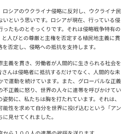
、ロシアのウクライナ侵略に反対し、ウクライナ民
ないという思いです。ロシアが現在、行っている侵
行ったものとそっくりです。それは侵略戦争特有の
on）と人びとの尊厳と主権を否定する植民地主義に貫
略を否定し、侵略への抵抗を支持します。
際主義を貫き、労働者が人間的に生きられる社会を
皆さんは侵略者に抵抗するだけでなく、人間的な未
かで運動を続けています。また、グローバルな正義
の不正義に怒り、世界の人々に連帯を呼びかけてい
の姿勢に、私たちは胸を打たれています。それは、
可能性を求めて自分を世界に投げ込むという「アン
ちに見せてくれました。
京から１００人の連帯の挨拶を送ります。