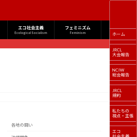
エコ社会主義
フェミニズム
Ecological Socialism
Feminism
ホーム
JRCL
大会報告
NCIW
総会報告
JRCL
規約
私たちの
視点・主張
各地の闘い
エコ
社会主義