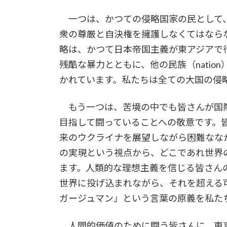
一つは、かつての侵略国家の民として
衆の尊厳と自決権を擁護しなくてはなら
略は、かつて日本帝国主義が東アジアで
残酷な暴力とともに、他の民族（nati
かれています。私たちは全ての大国の侵
もう一つは、苦境の中でも皆さんが国
目指して闘っていることへの敬意です。
来のウクライナを展望しながら困難なな
の実現という視点から、どこであれ世界
ます。人類的な理想主義を信じる皆さん
世界に投げ込まれながら、それを超える
ガージュマン」という言葉の原義を私た
人間的価値のために闘う皆さんに、東