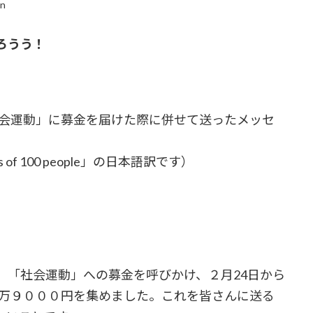
in
ろうう！
社会運動」に募金を届けた際に併せて送ったメッセ
reetings of 100 people」の日本語訳です）
「社会運動」への募金を呼びかけ、２月24日から
3万９０００円を集めました。これを皆さんに送る