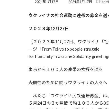
最
2024年1月17日
2024年1月17日
adm
終
更
ウクライナの社会運動に連帯の募金を送
新
日
時
２０２３年12月27日
:
（２０２３年11月27日、ウクライナ「
ージ「From Tokyo to people struggle
for humanity in Ukraine Solidarity g
東京から１００人の連帯の挨拶を送る
――人間性のために闘うウクライナの人々へ
私たち「ウクライナ民衆連帯募金」は、
５月24日の３か月間で約１００人から8