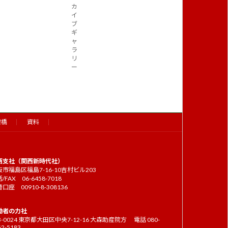
カ
イ
ブ
ギ
ャ
ラ
リ
ー
架橋
資料
西支社（関西新時代社）
市福島区福島7-16-10吉村ビル203
/FAX 06-6458-7018
口座 00910-8-308136
働者の力社
3-0024 東京都大田区中央7-12-16 大森助産院方 電話 080-
62-5183