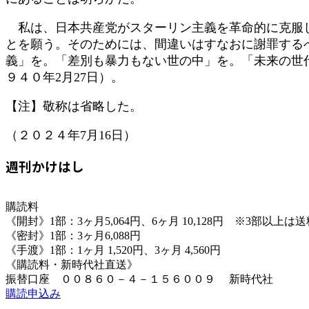
私は、日本共産党がスターリン主義を革命的に克服し
とを願う。そのためには、間違いはすなおに謝罪する
義」を。「差別も暴力もない世の中」を。「未来の世
９４０年2月27日）。
【注】敬称は省略した。
（２０２４年7月16日）
週刊かけはし
購読料
《開封》1部：3ヶ月5,064円、6ヶ月 10,128円 ※3部以上
《密封》1部：3ヶ月6,088円
《手渡》1部：1ヶ月 1,520円、3ヶ月 4,560円
《購読料・新時代社直送》
振替口座 ００８６０－４－１５６００９ 新時代社
購読申込み