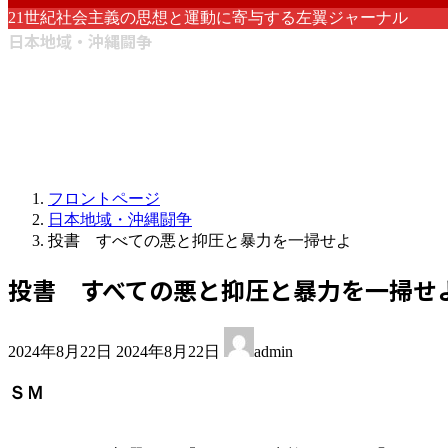
21世紀社会主義の思想と運動に寄与する左翼ジャーナル
日本地域・沖縄闘争
フロントページ
日本地域・沖縄闘争
投書 すべての悪と抑圧と暴力を一掃せよ
投書 すべての悪と抑圧と暴力を一掃せ
最
2024年8月22日
2024年8月22日
admin
終
更
ＳＭ
新
日
時