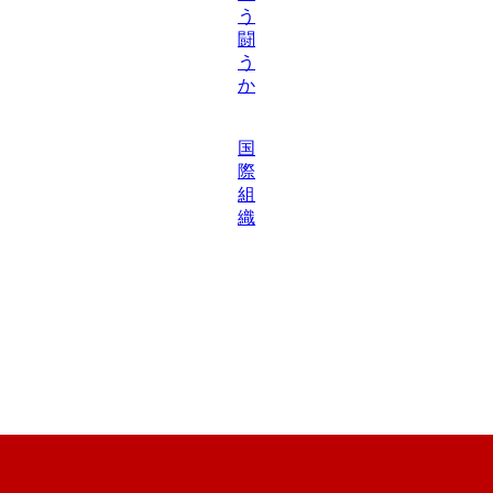
う
闘
う
か
国
際
組
織