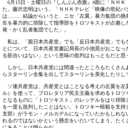
6月15日・土曜日の『しんぶん赤旗』4面に「ＮＨ
:
た。藤沢忠明はいう。「ＮＨＫテレビ「映像の世紀バ
は……、結論からいうと、ニセ「左翼」暴力集団の挑
生を暴力的に排除して指導部をトロツキストが占拠し
発・かく乱者集団でした」。
私は、「親日本共産党」でも「反日本共産党」でもな
とについて、日本共産党書記局長の小池晃がおこなっ
る筋合いはない」という意味の批判はもっともだと思
しかし、日本共産党には間違ったところもたくさんあ
らスターリン全集を出してスターリンを美化したりし
ソ連共産党は、共産党とはことなる考えの左翼を左翼
ル）を使って、プロレタリア民主主義を求めるトロツ
となるものに「トロツキスト」のレッテルをはり排除
を一度も批判したことはない。トロツキー暗殺を支持
支部）がラモン・メルカデルになっていたかもしれな
れるのではないかという懸念をいだいてしまう。たく
にあることは明らかだ。