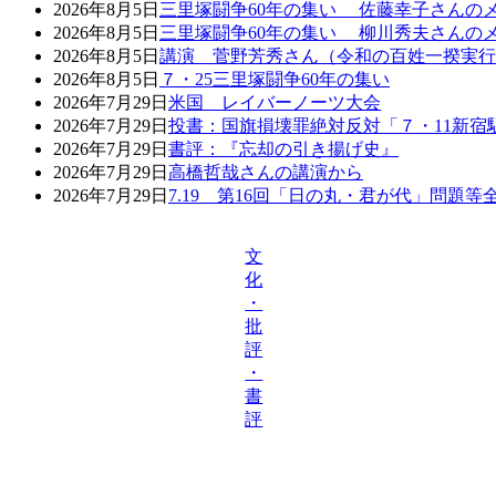
2026年8月5日
三里塚闘争60年の集い 佐藤幸子さんの
2026年8月5日
三里塚闘争60年の集い 柳川秀夫さんの
2026年8月5日
講演 菅野芳秀さん（令和の百姓一揆実行
2026年8月5日
７・25三里塚闘争60年の集い
2026年7月29日
米国 レイバーノーツ大会
2026年7月29日
投書：国旗損壊罪絶対反対「７・11新宿
2026年7月29日
書評：『忘却の引き揚げ史』
2026年7月29日
高橋哲哉さんの講演から
2026年7月29日
7.19 第16回「日の丸・君が代」問題
文
化
・
批
評
・
書
評