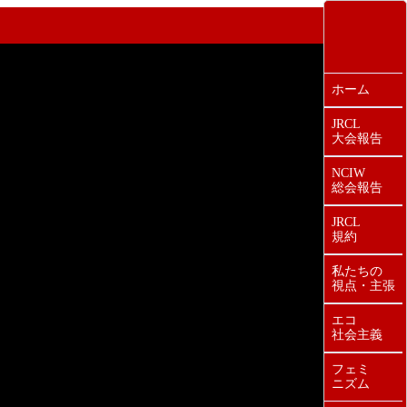
ホーム
JRCL
大会報告
NCIW
総会報告
JRCL
規約
私たちの
視点・主張
エコ
社会主義
フェミ
ニズム