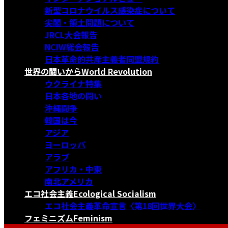
新型コロナウイルス感染症について
尖閣・領土問題について
JRCL大会報告
NCIW総会報告
日本革命的共産主義者同盟規約
世界の闘いから
World Revolution
ウクライナ特集
日本各地の闘い
沖縄闘争
韓国は今
アジア
ヨーロッパ
アラブ
アフリカ・中東
南北アメリカ
エコ社会主義
Ecological Socialism
エコ社会主義革命宣言〈第18回世界大会〉
フェミニズム
Feminism