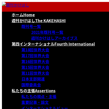
コ
ナ
ン
ビ
ホーム
Home
テ
ゲ
ン
ー
週刊かけはし
The KAKEHASHI
ツ
シ
既刊号一覧
へ
ョ
2021年既刊号一覧
ス
ン
週刊かけはしアーカイブス
キ
に
第四インターナショナル
Fourth International
ッ
移
第18回世界大会
プ
動
第17回世界大会
第16回世界大会
第15回世界大会
第11回世界大会
日本支部関連
国際委員会
私たちの主張
Assertions
私たちの視点・主張
重要記事・論文
インターナショナルビュー