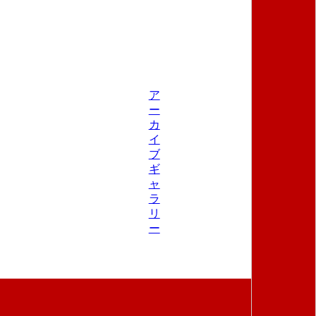
ア
ー
カ
イ
ブ
ギ
ャ
ラ
リ
ー