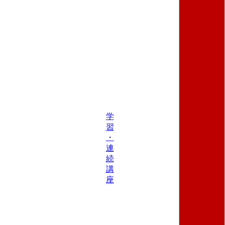
学
習
・
連
続
講
座