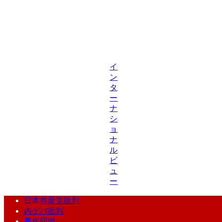
イ
ン
タ
ー
ナ
シ
ョ
ナ
ル
ビ
ュ
ー
日本共産党批判
内ゲバ批判
青年同盟