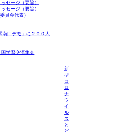
メッセージ（要旨）
メッセージ（要旨）
委員会代表）
駅南口デモ」に２００人
等全国学習交流集会
新
型
コ
ロ
ナ
ウ
イ
ル
ス
と
ど