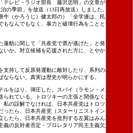
「テレビ・ラジオ部長 藤沢忠明」の文章が掲載され
治の季節」を放送（13日再放送）しました。番組
唐牛（かろうじ）健太郎の）「全学連は、民主的な学
でもなんでもなく、暴力と破壊行為をこととする挑
た蓮舫に関して「共産党で票が逃げた」と発言したこ
ないか。対立候補を応援された方に、とやかく言われ
を支持して反原発運動に敵対したり、系列の出版社か
ばならない。真実は歴史が明らかにする。
テルをはり、弾圧した。スパイ（ラモン・メルカデ
送られている。トロツキーの主張と関係なく意見のこ
。私の誤解でなければ、日本共産党はトロツキー暗殺
だったら、日本共産党（スターリニストインター日本
立したら、日本共産党を批判する左翼はみんな抹殺さ
主義の反対者否定・プロレタリア民主主義欠如の思想