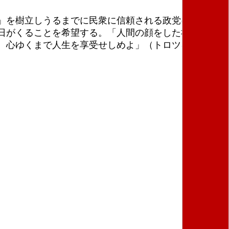
」を樹立しうるまでに民衆に信頼される政党になるこ
日がくることを希望する。「人間の顔をした社会主
、心ゆくまで人生を享受せしめよ」（トロツキー、１