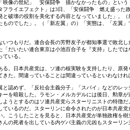
Ｋ「映像の世紀」 安保闘争 描かなかったもの」という
タフライエフェクト」は3日、「安保闘争 燃え盛った政
発と破壊の役割を美化する内容となっていました」。（
たものでした」。（「新左翼」の）「実態は、「左翼」
いつもりだ。連合会長の芳野友子が都知事選で敗北し
た「だいたい連合東京は小池百合子を『支持』したでは
っている。
る。日本共産党は、ソ連の核実験を支持したり、原発
てきた。間違っていることは間違っているといわなけれ
と認めず、「反社会主義分子」「スパイ」などのレッ
キーを暗殺した。ラモン・メルカデルには後日、勲章が
しようとするのはソ連共産党らスターリニストの特徴だ
しているのだ。スターリンに命令されたのが日本共産党
い。こうしたことを見ると、日本共産党が単独政権を樹
さんの死者を出している内ゲバ主義の元凶もスターリン