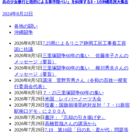
兵の少女暴行と政府による事件隠ぺい」を糾弾する8・10沖縄県民大集会
2024年8月22日
各地の闘い
沖縄闘争
2026年8月5日
7.25県によるリニア静岡工区工事着工容
認に抗議
2026年8月5日
三里塚闘争60年の集い 佐藤幸子さんの
メッセージ（要旨）
2026年8月5日
三里塚闘争60年の集い 柳川秀夫さんの
メッセージ（要旨）
2026年8月5日
講演 菅野芳秀さん（令和の百姓一揆実
行委員会代表）
2026年8月5日
７・25三里塚闘争60年の集い
2026年7月29日
米国 レイバーノーツ大会
2026年7月29日
投書：国旗損壊罪絶対反対「７・11新宿
駅南口デモ」に２００人
2026年7月29日
書評：『忘却の引き揚げ史』
2026年7月29日
高橋哲哉さんの講演から
2026年7月29日
7.19 第16回「日の丸・君が代」問題等