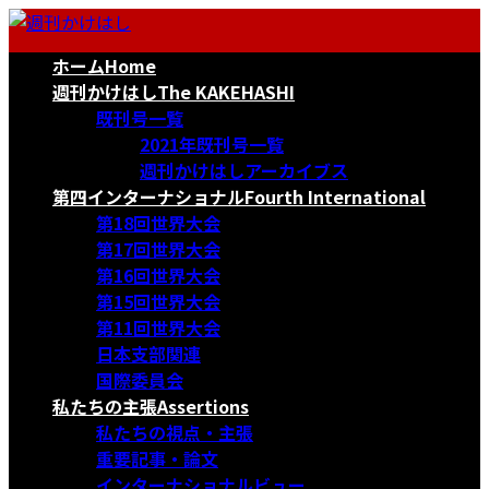
コ
ナ
ン
ビ
ホーム
Home
テ
ゲ
ン
ー
週刊かけはし
The KAKEHASHI
ツ
シ
既刊号一覧
へ
ョ
2021年既刊号一覧
ス
ン
週刊かけはしアーカイブス
キ
に
第四インターナショナル
Fourth International
ッ
移
第18回世界大会
プ
動
第17回世界大会
第16回世界大会
第15回世界大会
第11回世界大会
日本支部関連
国際委員会
私たちの主張
Assertions
私たちの視点・主張
重要記事・論文
インターナショナルビュー