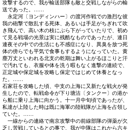
攻撃するので、我が輸送部隊も敵と交戦しながらの輸
送であった。……
永定河〔ヨンディンハー〕の渡河作戦での激烈な彼
我の砲撃で散乱する死体、あるいは手足がちぎれて吹
き飛んで、高い木の枝にぶら下がっていたりで、初め
て見る戦場の光景は実に残酷なものであったが、連日
連夜その中での生活にも不感症になり、異臭を放つ死
体の傍らでも平気で食事もするようになっていた。黄
塵万丈といわれる北支の乾期は舞い上がるほこりと汗
で汚れても、衣服や体を洗う暇もなく進撃の連続で、
正定城や保定城を攻略し保定ではじめて休養となっ
た。……
石家荘を攻略した頃、中支の上海に又新たな戦火が発
生したので、転戦命令が下り塘沽〔タンクー〕の港か
ら船に乗り上海に向かう。十一月中旬頃であったが、
私達が上陸した時は既に海軍の陸戦隊が上海を占領し
ていた。……
一線からの連絡で南京攻撃中の前線部隊の弾薬が欠
乏し苦戦しているとの事で、我が中隊はこれから六キ