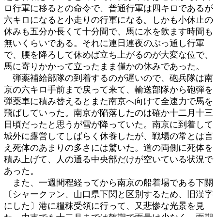
ロ行軍に移るとの命令で、普通行軍は四キロであるが
六キロになると小走りの行軍になる。しかも小休止の
休みも五分か長くて十分間で、馬に水を飲ます時間も
無いくらいである。それに連日連夜のぶっ通し行軍
で、腰を降ろして休めば立ち上がるのが大変な位で、
馬に寄りかかって立ったまま僅かの休みであった。
弾薬補給部隊の到着するのが遅いので、砲兵隊は南
京の六キロ手前まで戻って来て、輸送部隊から砲弾を
弾薬車に積み替えるとまた南京へ向けて全速力で馬を
飛ばしていった。南京が陥落したのは確か十二月十三
日頃だったと思うが雪が降っていた。南京に到着して
城外に露営してしばらく休養したが、戦場の常とは言
え死体のあまりの多さには驚いた。道の両側に死体を
積み上げて、人の通る中央部だけが空いている状況で
あった。
また、一週間程経ってから南京の船着場である下關
〔シャークァン、山口県下関と区別するため、旧漢字
にした〕港に糧秣受領に行って、又悲惨な光景を見