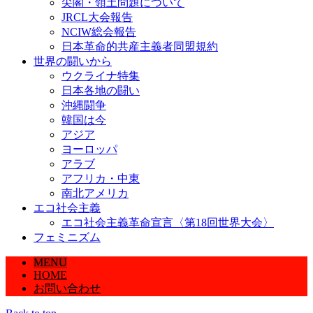
尖閣・領土問題について
JRCL大会報告
NCIW総会報告
日本革命的共産主義者同盟規約
世界の闘いから
ウクライナ特集
日本各地の闘い
沖縄闘争
韓国は今
アジア
ヨーロッパ
アラブ
アフリカ・中東
南北アメリカ
エコ社会主義
エコ社会主義革命宣言〈第18回世界大会〉
フェミニズム
MENU
HOME
お問い合わせ