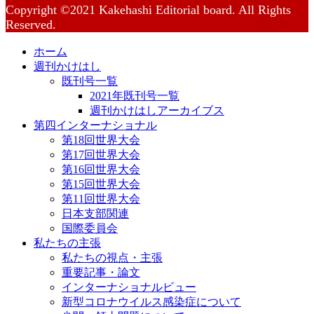
Copyright ©2021 Kakehashi Editorial board. All Rights
Reserved.
ホーム
週刊かけはし
既刊号一覧
2021年既刊号一覧
週刊かけはしアーカイブス
第四インターナショナル
第18回世界大会
第17回世界大会
第16回世界大会
第15回世界大会
第11回世界大会
日本支部関連
国際委員会
私たちの主張
私たちの視点・主張
重要記事・論文
インターナショナルビュー
新型コロナウイルス感染症について