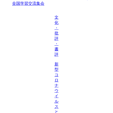
全国学習交流集会
文
化
・
批
評
・
書
評
新
型
コ
ロ
ナ
ウ
イ
ル
ス
と