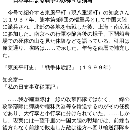
日本軍による戦争の赤裸々な描写
新
日
今号で紹介する東風平町（現八重瀬町）の知念さん
時
は１９３７年、熊本第6師団の輜重兵として中国大陸
:
に派兵され、北部の各地を転戦した後、上海・南京戦
に参加した。南京への行軍や陥落後の様子、下關船着
場での死体の山を見た体験などを語っている。引用は
原文通り、省略は……で示した。年号を西暦で補充し
た。
『東風平町史』「戦争体験記」（１９９９年）
知念富一
「私の日支事変従軍記」
……我が輜重隊は一線の攻撃部隊ではなく、一線の
攻撃部隊に弾薬や糧秣兵器等を輸送するのがその任務
であり、大行李と小行李に分けられていた。……しか
し、現実には一望千里の中国大陸の戦場では、前線も
後方もなく前線で敗走した敵は後方へ回り輸送部隊を