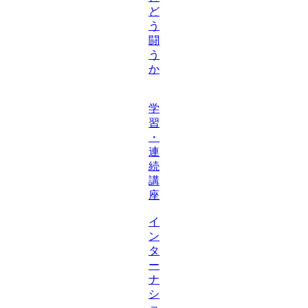
ど
う
闘
う
か
学
習
・
連
続
講
座
イ
ン
タ
ー
ナ
シ