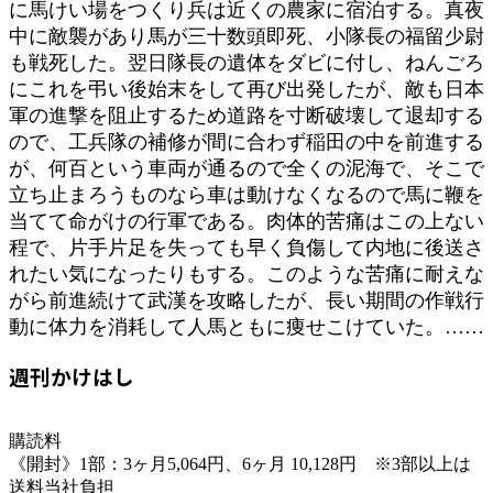
に馬けい場をつくり兵は近くの農家に宿泊する。真夜
中に敵襲があり馬が三十数頭即死、小隊長の福留少尉
も戦死した。翌日隊長の遺体をダビに付し、ねんごろ
にこれを弔い後始末をして再び出発したが、敵も日本
軍の進撃を阻止するため道路を寸断破壊して退却する
ので、工兵隊の補修が間に合わず稲田の中を前進する
が、何百という車両が通るので全くの泥海で、そこで
立ち止まろうものなら車は動けなくなるので馬に鞭を
当てて命がけの行軍である。肉体的苦痛はこの上ない
程で、片手片足を失っても早く負傷して内地に後送さ
れたい気になったりもする。このような苦痛に耐えな
がら前進続けて武漢を攻略したが、長い期間の作戦行
動に体力を消耗して人馬ともに痩せこけていた。……
週刊かけはし
購読料
《開封》1部：3ヶ月5,064円、6ヶ月 10,128円 ※3部以上は
送料当社負担