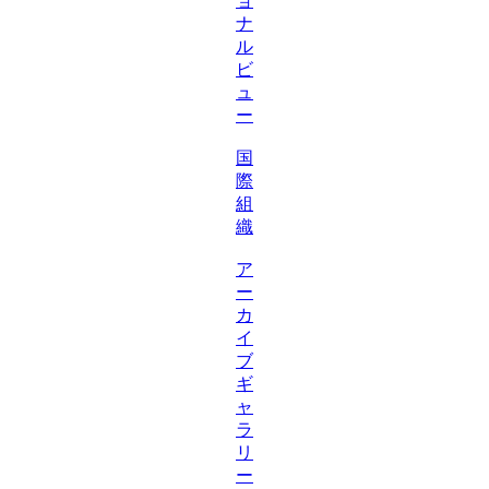
ョ
ナ
ル
ビ
ュ
ー
国
際
組
織
ア
ー
カ
イ
ブ
ギ
ャ
ラ
リ
ー