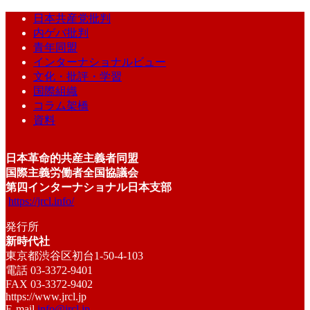
日本共産党批判
内ゲバ批判
青年同盟
インターナショナルビュー
文化・批評・学習
国際組織
コラム架橋
資料
日本革命的共産主義者同盟
国際主義労働者全国協議会
第四インターナショナル日本支部
https://jrcl.info/
発行所
新時代社
東京都渋谷区初台1-50-4-103
電話 03-3372-9401
FAX 03-3372-9402
https://www.jrcl.jp
E-mail
info@jrcl.jp