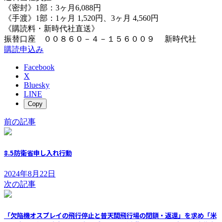
《密封》1部：3ヶ月6,088円
《手渡》1部：1ヶ月 1,520円、3ヶ月 4,560円
《購読料・新時代社直送》
振替口座 ００８６０－４－１５６００９ 新時代社
購読申込み
Facebook
X
Bluesky
LINE
Copy
前の記事
8.5防衛省申し入れ行動
2024年8月22日
次の記事
「欠陥機オスプレイの飛行停止と普天間飛行場の閉鎖・返還」を求め「米