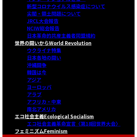
新型コロナウイルス感染症について
尖閣・領土問題について
JRCL大会報告
NCIW総会報告
日本革命的共産主義者同盟規約
世界の闘いから
World Revolution
ウクライナ特集
日本各地の闘い
沖縄闘争
韓国は今
アジア
ヨーロッパ
アラブ
アフリカ・中東
南北アメリカ
エコ社会主義
Ecological Socialism
エコ社会主義革命宣言〈第18回世界大会〉
フェミニズム
Feminism