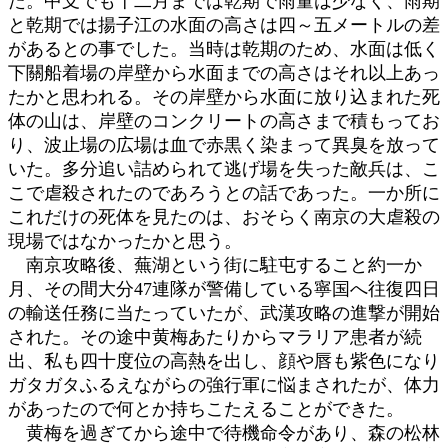
た。中支でも十二月までは乾期で雨量は少なく、雨期
と乾期では揚子江の水面の高さは四～五メートルの差
があるとの事でした。当時は乾期のため、水面は低く
下關船着場の岸壁から水面までの高さはそれ以上あっ
たかと思われる。その岸壁から水面に放り込まれた死
体の山は、岸壁のコンクリートの高さまで積もってお
り、波止場の広場は血で赤黒く染まって異臭を放って
いた。多分追い詰められて逃げ場を失った敵兵は、こ
こで虐殺されたのであろうとの話であった。一か所に
これだけの死体を見たのは、おそらく南京の大虐殺の
現場ではなかったかと思う。
南京攻略後、蕪湖という街に駐屯すること約一か
月、その間大分47連隊が警備している寧国へ往復四日
の輸送任務に当たっていたが、武漢攻略の進撃が開始
された。その途中黄梅あたりからマラリア患者が続
出、私も四十度位の高熱を出し、顔や唇も紫色になり
ガタガタふるえながらの強行軍に悩まされたが、体力
があったので何とか持ちこたえることができた。
黄梅を過ぎてから途中で待機命令があり、森の松林