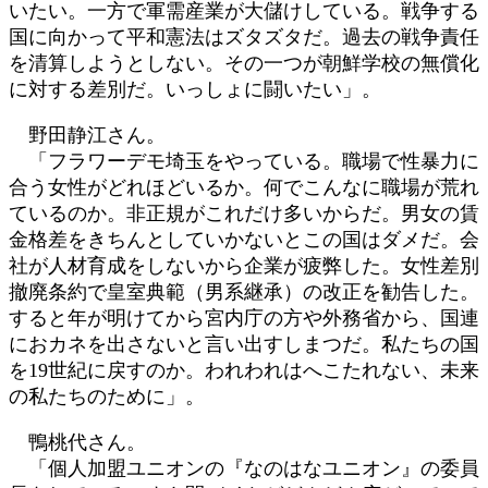
いたい。一方で軍需産業が大儲けしている。戦争する
国に向かって平和憲法はズタズタだ。過去の戦争責任
を清算しようとしない。その一つが朝鮮学校の無償化
に対する差別だ。いっしょに闘いたい」。
野田静江さん。
「フラワーデモ埼玉をやっている。職場で性暴力に
合う女性がどれほどいるか。何でこんなに職場が荒れ
ているのか。非正規がこれだけ多いからだ。男女の賃
金格差をきちんとしていかないとこの国はダメだ。会
社が人材育成をしないから企業が疲弊した。女性差別
撤廃条約で皇室典範（男系継承）の改正を勧告した。
すると年が明けてから宮内庁の方や外務省から、国連
におカネを出さないと言い出すしまつだ。私たちの国
を19世紀に戻すのか。われわれはへこたれない、未来
の私たちのために」。
鴨桃代さん。
「個人加盟ユニオンの『なのはなユニオン』の委員