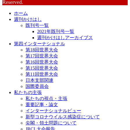
Reserved.
ホーム
週刊かけはし
既刊号一覧
2021年既刊号一覧
週刊かけはしアーカイブス
第四インターナショナル
第18回世界大会
第17回世界大会
第16回世界大会
第15回世界大会
第11回世界大会
日本支部関連
国際委員会
私たちの主張
私たちの視点・主張
重要記事・論文
インターナショナルビュー
新型コロナウイルス感染症について
尖閣・領土問題について
JRCL大会報告