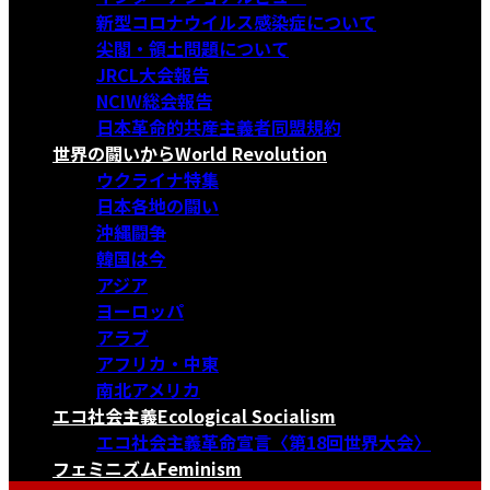
新型コロナウイルス感染症について
尖閣・領土問題について
JRCL大会報告
NCIW総会報告
日本革命的共産主義者同盟規約
世界の闘いから
World Revolution
ウクライナ特集
日本各地の闘い
沖縄闘争
韓国は今
アジア
ヨーロッパ
アラブ
アフリカ・中東
南北アメリカ
エコ社会主義
Ecological Socialism
エコ社会主義革命宣言〈第18回世界大会〉
フェミニズム
Feminism