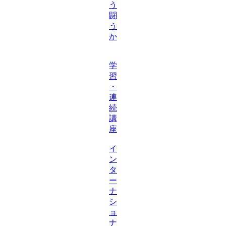
う
闘
う
か
学
習
・
連
続
講
座
イ
ン
タ
ー
ナ
シ
ョ
ナ