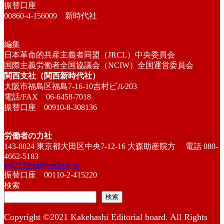
振替口座
00860-4-156009 新時代社
編集
日本革命的共産主義者同盟（JRCL）中央委員会
国際主義労働者全国協議会（NCIW）全国運営委員会
関西支社（関西新時代社）
大阪市福島区福島7-16-10吉村ビル203
電話/FAX 06-6458-7018
振替口座 00910-8-308136
労働者の力社
143-0024 東京都大田区中央7-12-16 大森助産院方 電話 080-
4662-5183
red2129oct@outlook.jp
振替口座 00110-2-415220
検索
検索
Copyright ©2021 Kakehashi Editorial board. All Rights