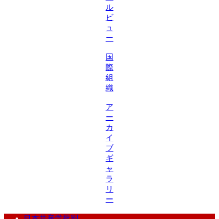
ル
ビ
ュ
ー
国
際
組
織
ア
ー
カ
イ
ブ
ギ
ャ
ラ
リ
ー
日本共産党批判