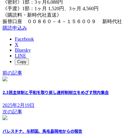
《密封》1部：3ヶ月6,088円
《手渡》1部：1ヶ月 1,520円、3ヶ月 4,560円
《購読料・新時代社直送》
振替口座 ００８６０－４－１５６００９ 新時代社
購読申込み
Facebook
X
Bluesky
LINE
Copy
前の記事
2.3民主体制と平和を取り戻し連邦制樹立をめざす院内集会
2025年2月19日
次の記事
パレスチナ、与那国、馬毛島現地からの報告