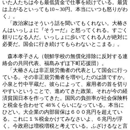
いた人たちは今も最低賃金で仕事を続けている。最賃
は上がるといっても10～30円。本当にいつも怒りがわ
く」。
「政治家はそういう話を聞いてもくれない。大椿さ
んはいっしょに『そうーだ』と怒ってくれる。すごく
頼りになる人だ。いっしょに歩いてくれる人が絶対に
必要だ。国会に行き続けてもらわないとこまる」。
森本孝子さん（朝鮮学校の無償化排除に反対する連
絡会の共同代表、福島みずほ下町応援団）。
「大椿さんは非正規労働者の代表として国会に行っ
ている。その非正規労働者を増やしたのは誰ですか。
小泉と竹中平蔵だ。彼らによって、雇用者の首を切り
やすいということで、進めてきた政策。それが今の経
済貧国日本を作ってきた。国民の負担率が社会保険料
と税金を合わせて 48％くらいになっている。本当に
ひどい。大企業の内部留保は６００兆円を超えてい
る。これに１％税金かけてみなさいよ、６兆円が浮
く。今政府は増税増税と考えている。ふざけるなと言