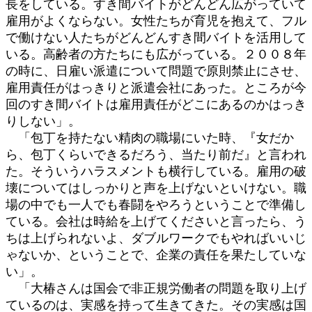
長をしている。すき間バイトがどんどん広がっていて
雇用がよくならない。女性たちが育児を抱えて、フル
で働けない人たちがどんどんすき間バイトを活用して
いる。高齢者の方たちにも広がっている。２００８年
の時に、日雇い派遣について問題で原則禁止にさせ、
雇用責任がはっきりと派遣会社にあった。ところが今
回のすき間バイトは雇用責任がどこにあるのかはっき
りしない」。
「包丁を持たない精肉の職場にいた時、『女だか
ら、包丁くらいできるだろう、当たり前だ』と言われ
た。そういうハラスメントも横行している。雇用の破
壊についてはしっかりと声を上げないといけない。職
場の中でも一人でも春闘をやろうということで準備し
ている。会社は時給を上げてくださいと言ったら、う
ちは上げられないよ、ダブルワークでもやればいいじ
ゃないか、ということで、企業の責任を果たしていな
い」。
「大椿さんは国会で非正規労働者の問題を取り上げ
ているのは、実感を持って生きてきた。その実感は国