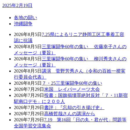
2025年2月19日
各地の闘い
沖縄闘争
2026年8月5日
7.25県によるリニア静岡工区工事着工容
認に抗議
2026年8月5日
三里塚闘争60年の集い 佐藤幸子さんの
メッセージ（要旨）
2026年8月5日
三里塚闘争60年の集い 柳川秀夫さんの
メッセージ（要旨）
2026年8月5日
講演 菅野芳秀さん（令和の百姓一揆実
行委員会代表）
2026年8月5日
７・25三里塚闘争60年の集い
2026年7月29日
米国 レイバーノーツ大会
2026年7月29日
投書：国旗損壊罪絶対反対「７・11新宿
駅南口デモ」に２００人
2026年7月29日
書評：『忘却の引き揚げ史』
2026年7月29日
高橋哲哉さんの講演から
2026年7月29日
7.19 第16回「日の丸・君が代」問題等
全国学習交流集会