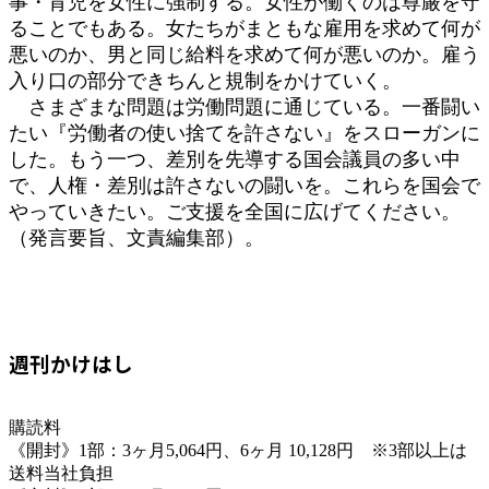
事・育児を女性に強制する。女性が働くのは尊厳を守
ることでもある。女たちがまともな雇用を求めて何が
悪いのか、男と同じ給料を求めて何が悪いのか。雇う
入り口の部分できちんと規制をかけていく。
さまざまな問題は労働問題に通じている。一番闘い
たい『労働者の使い捨てを許さない』をスローガンに
した。もう一つ、差別を先導する国会議員の多い中
で、人権・差別は許さないの闘いを。これらを国会で
やっていきたい。ご支援を全国に広げてください。
（発言要旨、文責編集部）。
週刊かけはし
購読料
《開封》1部：3ヶ月5,064円、6ヶ月 10,128円 ※3部以上は
送料当社負担