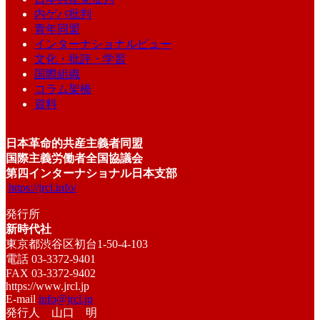
内ゲバ批判
青年同盟
インターナショナルビュー
文化・批評・学習
国際組織
コラム架橋
資料
日本革命的共産主義者同盟
国際主義労働者全国協議会
第四インターナショナル日本支部
https://jrcl.info/
発行所
新時代社
東京都渋谷区初台1-50-4-103
電話 03-3372-9401
FAX 03-3372-9402
https://www.jrcl.jp
E-mail
info@jrcl.jp
発行人 山口 明