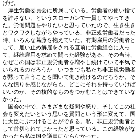
げだ。
厚生労働委員会に所属している。労働者の使い捨て
を許さない、というスローガンで一貫してやってき
た。労働問題をやりたいと思っていたので、生き生き
とワクワクしながらやっている。非正規労働者だった
時、いろんな葛藤を抱えていた。有期雇用の労働者と
して、雇い止め解雇をされる直前に労働組合に入っ
て、継続雇用を求めて闘った経験がある。その当時、
なぜこの国は非正規労働者を増やし続けていて平気で
いられるのだろうか。いつまでも私たち非正規労働者
が黙って言うことを聞いて働き続けるのだろうか。そ
んな憤りを感じながらも、どこにそれを持っていけば
いいのか、その核的なものをつかむことはできていな
かった。
国会の中で、さまざまな疑問や怒り、そしてこの社
会を変えたいという思いを質問という形に変えて、国
に大臣にぶつけることができる。私、非正規労働者と
して首切られてよかったと思っている。この経験がな
かったら私は国会議員にならなかった。