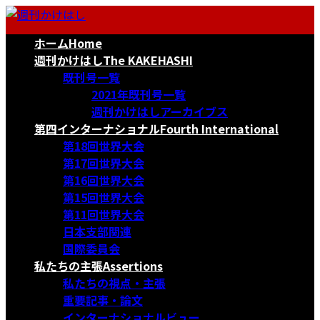
コ
ナ
ン
ビ
ホーム
Home
テ
ゲ
ン
ー
週刊かけはし
The KAKEHASHI
ツ
シ
既刊号一覧
へ
ョ
2021年既刊号一覧
ス
ン
週刊かけはしアーカイブス
キ
に
第四インターナショナル
Fourth International
ッ
移
第18回世界大会
プ
動
第17回世界大会
第16回世界大会
第15回世界大会
第11回世界大会
日本支部関連
国際委員会
私たちの主張
Assertions
私たちの視点・主張
重要記事・論文
インターナショナルビュー