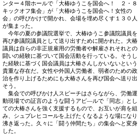
ンター４階ホールで「大椿ゆうこを国会へ！ ２・８
:
キックオフ集会」が「大椿ゆうこを国会へ！女性の
会」の呼びかけで開かれ、会場を埋め尽くす１３０人
が集まった。
今年の夏の参議院選挙で、大椿ゆうこ参議院議員を
再び参議院議員として送り出すために開かれた。大椿
議員は自らの非正規雇用の労働者や解雇されそれとの
闘いの経験に基づいて国会活動を行っている。そうし
た経験に基づく国会議員は大椿さんしかいないという
貴重な存在だ。女性や外国人労働者、弱者のための政
治を作り上げるためにも大椿さんを再び国会へ送り出
そう。
集会での呼びかけ人スピーチはさらながら、労働運
動現場での証言のような闘うアピ―ルで「同志」とし
ての大椿さんを強く支援するもので、お互いが肩を組
み、シュプレヒコールを上げたくなるような場になり
沸き返った。久々に「闘う仲間たち」の集会へと変身
した。