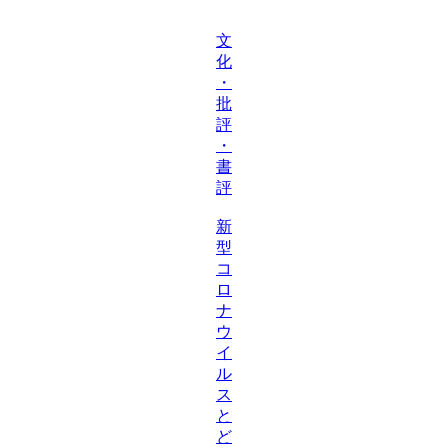
文
化
・
批
評
・
書
評
新
型
コ
ロ
ナ
ウ
イ
ル
ス
と
ど