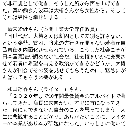
で非正規として働き、そうした所から声を上げてき
た。真の働き方改革は大椿さんから女性から。そして
それは男性を幸せにする」。
清末愛砂さん（室蘭工業大学専任教員）。
「同世代だ。大椿さんは断固として差別を許さない、
という姿勢。貧困、将来の先行きが見えない若者が自
己責任を内面化させられている。こうした社会こそが
日本国憲法が認めない社会だ。社会権をいかに充実さ
せて若者に希望を与える政治ができるかどうか。大椿
さんが国会でその姿を見せてもらうために、猛烈にが
んばってもらう必要がある」。
和田靜香さん（ライター）さん。
「２０２０年まで10年間最低賃金のアルバイトで暮
らしてきた。店長に歯向かい、すぐに首になってき
た。何にもできないと自分のことを思ってしまう。人
生に悲観することばかり。ありがたいことに、ライタ
ーの本業があり本が話題になった。いっしょに働いて