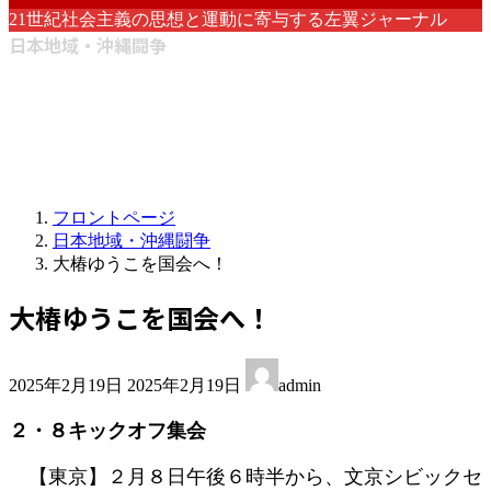
21世紀社会主義の思想と運動に寄与する左翼ジャーナル
日本地域・沖縄闘争
フロントページ
日本地域・沖縄闘争
大椿ゆうこを国会へ！
大椿ゆうこを国会へ！
最
2025年2月19日
2025年2月19日
admin
終
更
２・８キックオフ集会
新
日
【東京】２月８日午後６時半から、文京シビックセ
時