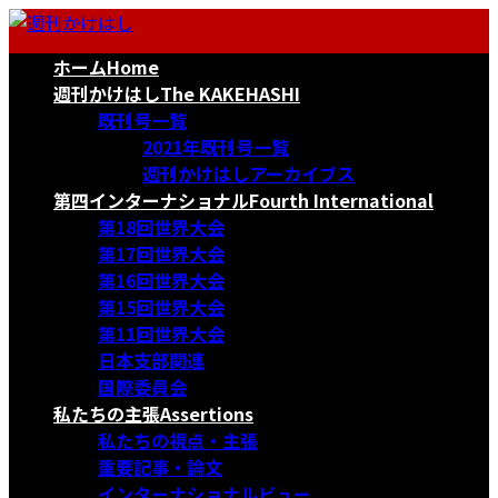
コ
ナ
ン
ビ
ホーム
Home
テ
ゲ
ン
ー
週刊かけはし
The KAKEHASHI
ツ
シ
既刊号一覧
へ
ョ
2021年既刊号一覧
ス
ン
週刊かけはしアーカイブス
キ
に
第四インターナショナル
Fourth International
ッ
移
第18回世界大会
プ
動
第17回世界大会
第16回世界大会
第15回世界大会
第11回世界大会
日本支部関連
国際委員会
私たちの主張
Assertions
私たちの視点・主張
重要記事・論文
インターナショナルビュー