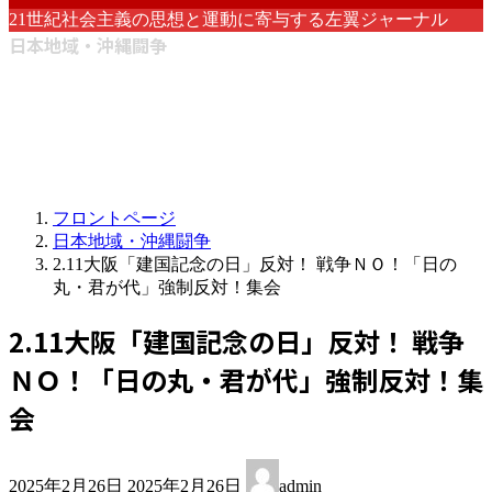
21世紀社会主義の思想と運動に寄与する左翼ジャーナル
日本地域・沖縄闘争
フロントページ
日本地域・沖縄闘争
2.11大阪「建国記念の日」反対！ 戦争ＮＯ！「日の
丸・君が代」強制反対！集会
2.11大阪「建国記念の日」反対！ 戦争
ＮＯ！「日の丸・君が代」強制反対！集
会
最
2025年2月26日
2025年2月26日
admin
終