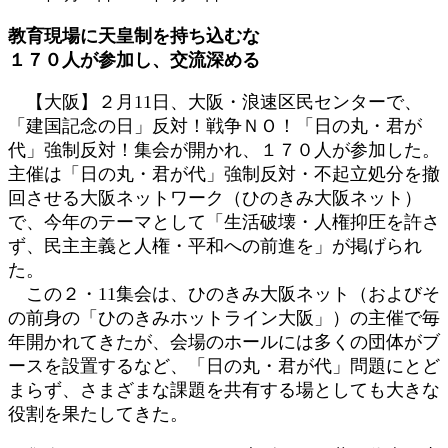
更
教育現場に天皇制を持ち込むな
新
１７０人が参加し、交流深める
日
時
【大阪】２月11日、大阪・浪速区民センターで、
:
「建国記念の日」反対！戦争ＮＯ！「日の丸・君が
代」強制反対！集会が開かれ、１７０人が参加した。
主催は「日の丸・君が代」強制反対・不起立処分を撤
回させる大阪ネットワーク（ひのきみ大阪ネット）
で、今年のテーマとして「生活破壊・人権抑圧を許さ
ず、民主主義と人権・平和への前進を」が掲げられ
た。
この２・11集会は、ひのきみ大阪ネット（およびそ
の前身の「ひのきみホットライン大阪」）の主催で毎
年開かれてきたが、会場のホールには多くの団体がブ
ースを設置するなど、「日の丸・君が代」問題にとど
まらず、さまざまな課題を共有する場としても大きな
役割を果たしてきた。