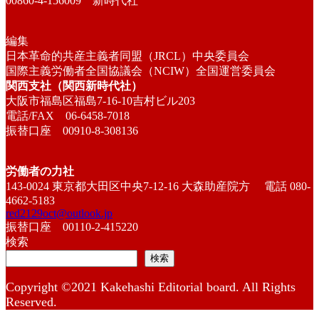
00860-4-156009 新時代社
編集
日本革命的共産主義者同盟（JRCL）中央委員会
国際主義労働者全国協議会（NCIW）全国運営委員会
関西支社（関西新時代社）
大阪市福島区福島7-16-10吉村ビル203
電話/FAX 06-6458-7018
振替口座 00910-8-308136
労働者の力社
143-0024 東京都大田区中央7-12-16 大森助産院方 電話 080-
4662-5183
red2129oct@outlook.jp
振替口座 00110-2-415220
検索
検索
Copyright ©2021 Kakehashi Editorial board. All Rights
Reserved.