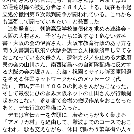
23通達以降の被処分者は４８４人に上る。現在も不起
立処分撤回第５次裁判闘争が闘われている。これから
も連帯して闘っていきたい」と発言した。
連帯発言は、朝鮮高級学校無償化を求める連絡会・
大阪の大村さん、子どもたちに渡すな！危ない教科
書・大阪の会の伊賀さん、大阪市教育行政のあり方を
問う文書訓告取消の大阪弁護士会人権救済申し立てを
おこなっている久保さん、夢洲カジノを止める大阪府
民の会の山川さん、南西諸島への自衛隊配備に反対す
る大阪の会の堀さん、京都・祝園ミサイル弾薬庫問題
を考える住民ネットワークからのメッセージ（代
読）、市民デモＨＹＯＧＯの梶原さんがおこなった。
そして最後にひのきみ大阪ネットの山田さんが行動提
起をおこない、参加者で会場の撤収作業をおこなった
あと、デモ行進の準備に入った。
デモは宣伝カーを先頭に、若者たちが多く集まる
「アメリカ村」を経由して、難波までのコースでおこ
なわれ、歌も交えながら、休日で賑わう繁華街の人々