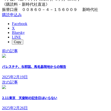
《購読料・新時代社直送》
振替口座 ００８６０－４－１５６００９ 新時代社
購読申込み
Facebook
X
Bluesky
LINE
Copy
前の記事
パレスチナ、与那国、馬毛島現地からの報告
2025年2月19日
次の記事
2.11東京 天皇制の記念日はいらない
2025年2月26日