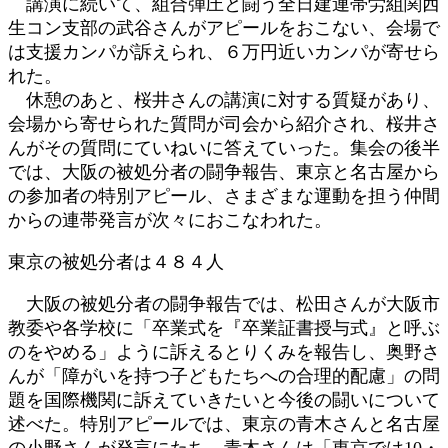
講演に続いて、組合弾圧と闘う全日建連帯労組関西
生コン支部の武谷さんがアピールをおこない、会場で
は支援カンパが訴えられ、６万円近いカンパが寄せら
れた。
休憩のあと、桜井さんの講演に対する質疑があり、
会場から寄せられた質問が司会から紹介され、桜井さ
んがその質問にていねいに答えていった。集会の後半
では、大阪の被処分者の闘争報告、東京と名古屋から
の参加者の特別アピール、さまざまな運動を担う仲間
からの連帯発言が次々におこなわれた。
東京の被処分者は４８４人
大阪の被処分者の闘争報告では、松田さんが大阪市
教委や各学校に「卒業式を『卒業証書授与式』と呼ぶ
のをやめる」ように訴えるとりくみを報告し、奥野さ
んが「障がいを持つ子どもたちへの合理的配慮」の問
題を国際機関に訴えていきたいと今後の闘いについて
述べた。特別アピールでは、東京の青木さんと名古屋
の小野さんが発言にたち、青木さんは「東京では10・