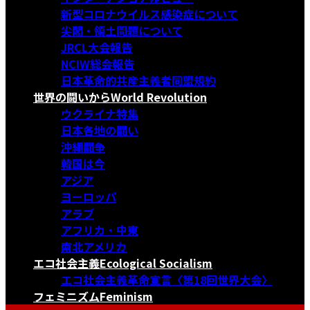
新型コロナウイルス感染症について
尖閣・領土問題について
JRCL大会報告
NCIW総会報告
日本革命的共産主義者同盟規約
世界の闘いから
World Revolution
ウクライナ特集
日本各地の闘い
沖縄闘争
韓国は今
アジア
ヨーロッパ
アラブ
アフリカ・中東
南北アメリカ
エコ社会主義
Ecological Socialism
エコ社会主義革命宣言〈第18回世界大会〉
フェミニズム
Feminism