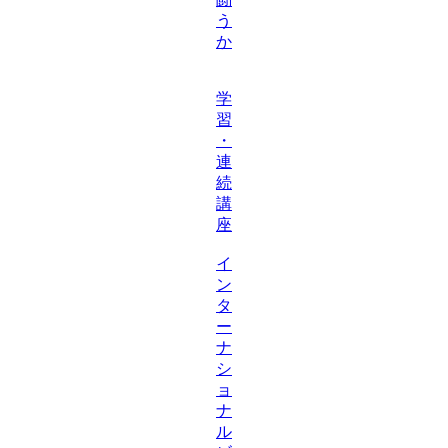
う
か
学
習
・
連
続
講
座
イ
ン
タ
ー
ナ
シ
ョ
ナ
ル