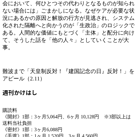
会において、何ひとつその代わりとなるものが知られ
ない場合には」ごまかしになる。なぜケアが必要な状
況にあるかの原因と解放の行方が見逃され、システム
化された隔離へと向かうのが「生政治」のロジックで
ある。人間的な価値にもとづく「主体」と配分に向け
て、そうした話を「他の人々」としていくことが大
事。
難波まで「天皇制反対！『建国記念の日』反対！」を
アピール（2.11）
週刊かけはし
購読料
《開封》1部：3ヶ月5,064円、6ヶ月 10,128円 ※3部以上は
送料当社負担
《密封》1部：3ヶ月6,088円
《手渡》1部：1ヶ月 1,520円、3ヶ月 4,560円