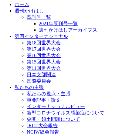
ホーム
週刊かけはし
既刊号一覧
2021年既刊号一覧
週刊かけはしアーカイブス
第四インターナショナル
第18回世界大会
第17回世界大会
第16回世界大会
第15回世界大会
第11回世界大会
日本支部関連
国際委員会
私たちの主張
私たちの視点・主張
重要記事・論文
インターナショナルビュー
新型コロナウイルス感染症について
尖閣・領土問題について
JRCL大会報告
NCIW総会報告