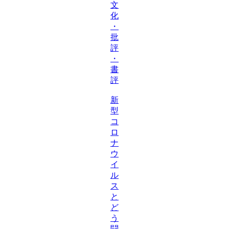
文
化
・
批
評
・
書
評
新
型
コ
ロ
ナ
ウ
イ
ル
ス
と
ど
う
闘