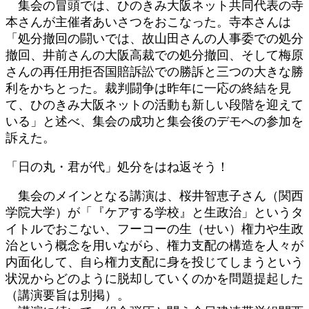
集会の冒頭では、ひのきみ大阪ネット共同代表の寺
本さんが主催者あいさつをおこなった。寺本さんは
「処分撤回の闘いでは、故山田さんの人事委での処分
撤回、井前さんの大阪高裁での処分撤回、そして梅原
さんの再任用拒否国賠訴訟での勝訴と三つの大きな勝
利をかちとった。裁判闘争は昨年に一応の終結を見
て、ひのきみ大阪ネットの活動も新しい段階を迎えて
いる」と述べ、集会の成功と集会後のデモへの参加を
訴えた。
「日の丸・君が代」処分をはね返そう！
集会のメインとなる講演は、桜井智恵子さん（関西
学院大学）が「『ケアする学校』と生政治」というタ
イトルでおこない、フーコーの生（せい）権力や生政
治という概念を用いながら、権力支配の構造を人々が
内面化して、自ら権力支配に身を投じてしまうという
状況からどのように脱却していくのかを問題提起した
（講演要旨は別掲）。