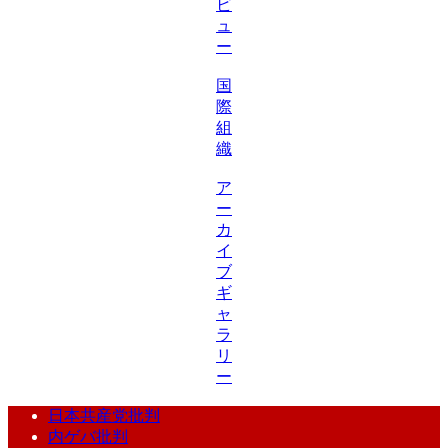
ビ
ュ
ー
国
際
組
織
ア
ー
カ
イ
ブ
ギ
ャ
ラ
リ
ー
日本共産党批判
内ゲバ批判