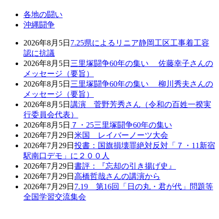
各地の闘い
沖縄闘争
2026年8月5日
7.25県によるリニア静岡工区工事着工容
認に抗議
2026年8月5日
三里塚闘争60年の集い 佐藤幸子さんの
メッセージ（要旨）
2026年8月5日
三里塚闘争60年の集い 柳川秀夫さんの
メッセージ（要旨）
2026年8月5日
講演 菅野芳秀さん（令和の百姓一揆実
行委員会代表）
2026年8月5日
７・25三里塚闘争60年の集い
2026年7月29日
米国 レイバーノーツ大会
2026年7月29日
投書：国旗損壊罪絶対反対「７・11新宿
駅南口デモ」に２００人
2026年7月29日
書評：『忘却の引き揚げ史』
2026年7月29日
高橋哲哉さんの講演から
2026年7月29日
7.19 第16回「日の丸・君が代」問題等
全国学習交流集会