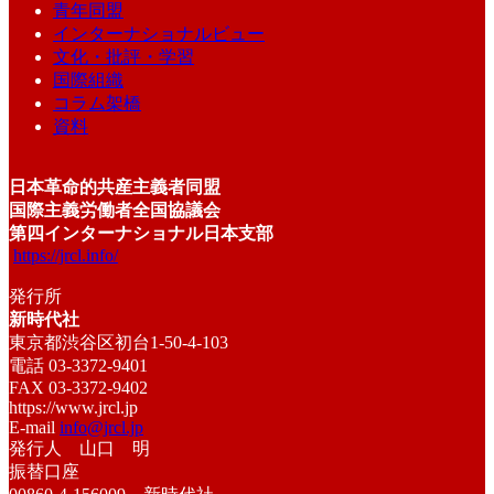
青年同盟
インターナショナルビュー
文化・批評・学習
国際組織
コラム架橋
資料
日本革命的共産主義者同盟
国際主義労働者全国協議会
第四インターナショナル日本支部
https://jrcl.info/
発行所
新時代社
東京都渋谷区初台1-50-4-103
電話 03-3372-9401
FAX 03-3372-9402
https://www.jrcl.jp
E-mail
info@jrcl.jp
発行人 山口 明
振替口座