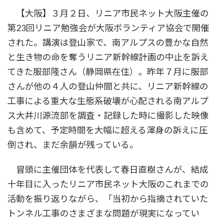
時
【大阪】３月２日、リニア市民ネット大阪主催の
:
第23回リニア勉強会が大阪ボランティア協会で開催
された。講演は登山家で、南アルプスの豊かな自然
と生き物の命を奪うリニア新幹線計画の中止を訴え
てきた服部隆さん（静岡県在住）。昨年７月に服部
さんが他の４人の登山仲間と共に、リニア新幹線の
工事による重大な生態系破壊が心配される南アルプ
ス大井川源流部を調査・記録した時に撮影した映像
も含めて、予定時間を大幅に超える渾身の訴えに圧
倒され、まだ余韻が残っている。
冒頭に主催団体を代表して春日直樹さんが、結成
十年目に入ったリニア市民ネット大阪のこれまでの
活動を振り返りながら、「当初から指摘されていた
トンネル工事のさまざまな問題が現実になってい