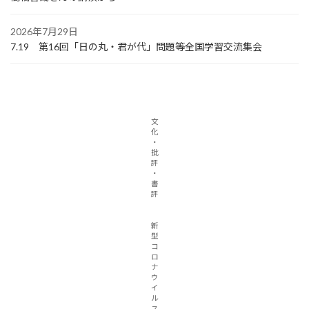
2026年7月29日
7.19 第16回「日の丸・君が代」問題等全国学習交流集会
文
化
・
批
評
・
書
評
新
型
コ
ロ
ナ
ウ
イ
ル
ス