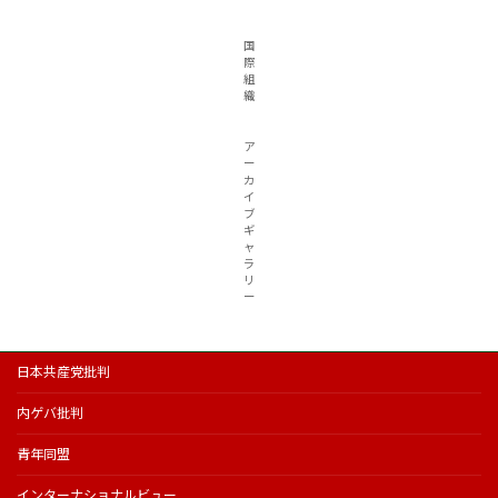
国
際
組
織
ア
ー
カ
イ
ブ
ギ
ャ
ラ
リ
ー
日本共産党批判
内ゲバ批判
青年同盟
インターナショナルビュー