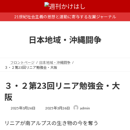
コ
ナ
ン
ビ
テ
ゲ
21世紀社会主義の思想と運動に寄与する左翼ジャーナル
ン
ー
ツ
シ
へ
ョ
日本地域・沖縄闘争
ス
ン
キ
に
ッ
移
プ
動
フロントページ
日本地域・沖縄闘争
３・２第23回リニア勉強会・大阪
３・２第23回リニア勉強会・大
阪
最
2025年3月26日
2025年3月26日
admin
終
更
リニアが南アルプスの生き物の今を奪う
新
日