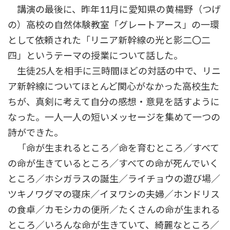
講演の最後に、昨年11月に愛知県の黄楊野（つげ
の）高校の自然体験教室「グレートアース」の一環
として依頼された「リニア新幹線の光と影二〇二
四」というテーマの授業について話した。
生徒25人を相手に三時間ほどの対話の中で、リニ
ア新幹線についてほとんど関心がなかった高校生た
ちが、真剣に考えて自分の感想・意見を話すように
なった。一人一人の短いメッセージを集めて一つの
詩ができた。
「命が生まれるところ／命を育むところ／すべて
の命が生きているところ／すべての命が死んでいく
ところ／ホシガラスの誕生／ライチョウの遊び場／
ツキノワグマの寝床／イヌワシの夫婦／ホンドリス
の食卓／カモシカの便所／たくさんの命が生まれる
ところ／いろんな命が生きていて、綺麗なところ／