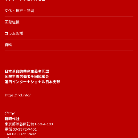
文化・批評・学習
国際組織
コラム架橋
資料
日本革命的共産主義者同盟
国際主義労働者全国協議会
第四インターナショナル日本支部
https://jrcl.info/
発行所
新時代社
東京都渋谷区初台1-50-4-103
電話 03-3372-9401
FAX 03-3372-9402