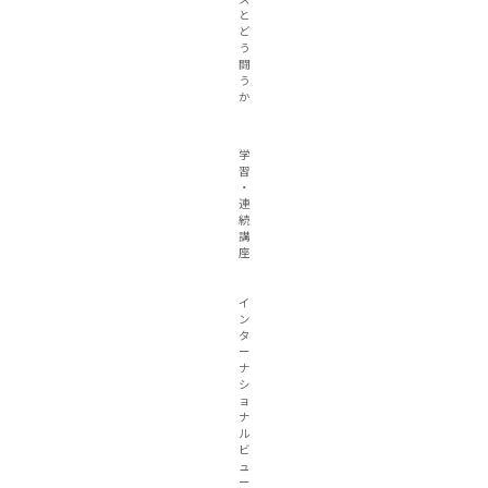
と
ど
う
闘
う
か
学
習
・
連
続
講
座
イ
ン
タ
ー
ナ
シ
ョ
ナ
ル
ビ
ュ
ー