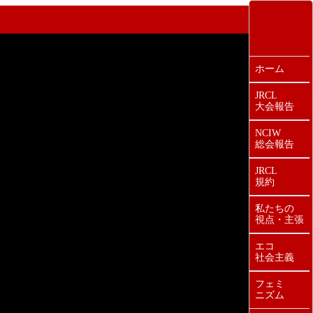
ホーム
JRCL
大会報告
NCIW
総会報告
JRCL
規約
私たちの
視点・主張
エコ
社会主義
フェミ
ニズム