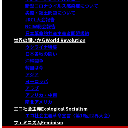
新型コロナウイルス感染症について
尖閣・領土問題について
JRCL大会報告
NCIW総会報告
日本革命的共産主義者同盟規約
世界の闘いから
World Revolution
ウクライナ特集
日本各地の闘い
沖縄闘争
韓国は今
アジア
ヨーロッパ
アラブ
アフリカ・中東
南北アメリカ
エコ社会主義
Ecological Socialism
エコ社会主義革命宣言〈第18回世界大会〉
フェミニズム
Feminism