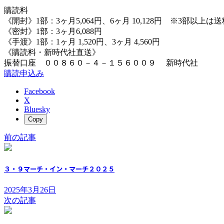
購読料
《開封》1部：3ヶ月5,064円、6ヶ月 10,128円 ※3部以上
《密封》1部：3ヶ月6,088円
《手渡》1部：1ヶ月 1,520円、3ヶ月 4,560円
《購読料・新時代社直送》
振替口座 ００８６０－４－１５６００９ 新時代社
購読申込み
Facebook
X
Bluesky
Copy
前の記事
３・９マーチ・イン・マーチ２０２５
2025年3月26日
次の記事