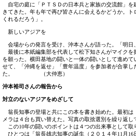
自宅の庭に「ＰＴＳＤの日本兵と家族の交流館」を建
きてきた。年も年で再び皆さんに会えるかどうか。ト
くれるだろう」。
新しいアジアを
会場からの発言を受け、沖本さんが語った。「明日、
最後に本紙編集部を代表して松下知さんがマイクを握
を願った。横田基地の闘いと一体の闘いとして進めて
せて、「沖縄を返せ」「豊年温度」を参加者が合掌し
た。 （大仲恵）
沖本裕司さんの報告から
対立のないアジアをめざして
翁長知事の登場と共にこの本を書き始めた。最初は「
メラは４台も買い替えた。写真の取捨選別を繰り返し
この10年の闘いのポイントは４つの出来事として取
ひとつは「翁長雄志知事の誕生（２０１４年11月16