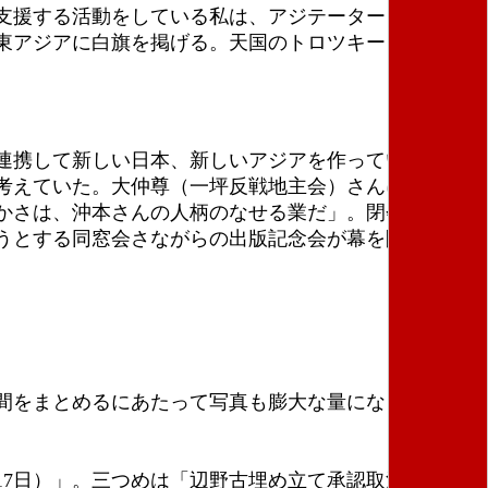
支援する活動をしている私は、アジテーターとして生
東アジアに白旗を掲げる。天国のトロツキーも褒めて
連携して新しい日本、新しいアジアを作っていく」。
考えていた。大仲尊（一坪反戦地主会）さんにも参加
かさは、沖本さんの人柄のなせる業だ」。閉会に合わ
うとする同窓会さながらの出版記念会が幕を閉じ
間をまとめるにあたって写真も膨大な量になった。カ
17日）」。三つめは「辺野古埋め立て承認取消（２０