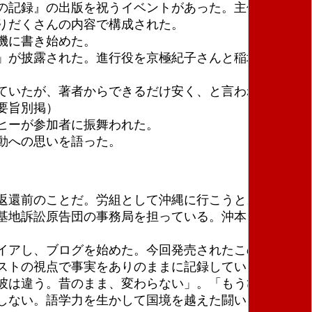
の記録』の出版を祝うイベントがあった。主催は「沖
りだくさんの内容で構成された。
機に書き始めた。
」が披露された。進行役を京極紀子さんと稲垣豊さん
ていたが、著者からできるだけ安く、と言われ３００
要旨別掲）
ヒーが参加者に振舞われた。
動への思いを語った。
返還前のことだ。労組として沖縄に行こうと。石垣
基地訴訟原告団の事務局を担っている。沖本さんはい
イアし、ブログを始めた。今回発売されたこの本は、
ストの視点で事実をありのままに記録している。非暴
彼は違う。昔のまま、変わらない」。「もうひとつ
しない。語学力を生かして国境を越えた闘いを実践し