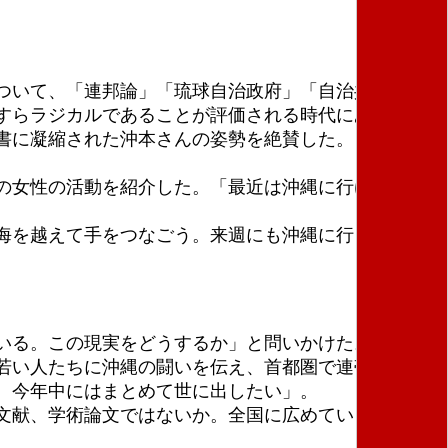
ついて、「連邦論」「琉球自治政府」「自治共和国
すらラジカルであることが評価される時代にあって沖
書に凝縮された沖本さんの姿勢を絶賛した。
の女性の活動を紹介した。「最近は沖縄に行けていな
海を越えて手をつなごう。来週にも沖縄に行く。中国
いる。この現実をどうするか」と問いかけた。「現地
若い人たちに沖縄の闘いを伝え、首都圏で連帯運動を
。今年中にはまとめて世に出したい」。
文献、学術論文ではないか。全国に広めていきた