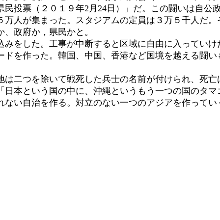
う県民投票（２０１９年2月24日）」だ。この闘いは自公
万人が集まった。スタジアムの定員は３万５千人だ。そ
か、政府か，県民かと。
みをした。工事が中断すると区域に自由に入っていけ
ードを作った。韓国、中国、香港など国境を越える闘い
は二つを除いて戦死した兵士の名前が付けられ、死亡
日本という国の中に、沖縄というもう一つの国のタマ
れない自治を作る。対立のない一つのアジアを作ってい