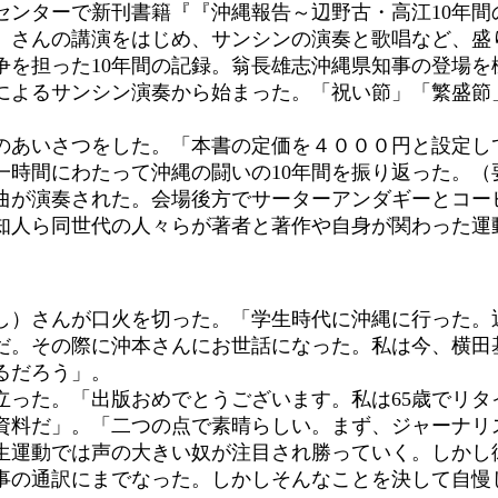
センターで新刊書籍『『沖縄報告～辺野古・高江10年間
）さんの講演をはじめ、サンシンの演奏と歌唱など、盛
を担った10年間の記録。翁長雄志沖縄県知事の登場を
よるサンシン演奏から始まった。「祝い節」「繁盛節
あいさつをした。「本書の定価を４０００円と設定し
一時間にわたって沖縄の闘いの10年間を振り返った。（
が演奏された。会場後方でサーターアンダギーとコー
人ら同世代の人々らが著者と著作や自身が関わった運
）さんが口火を切った。「学生時代に沖縄に行った。
だ。その際に沖本さんにお世話になった。私は今、横田
るだろう」。
った。「出版おめでとうございます。私は65歳でリタ
資料だ」。「二つの点で素晴らしい。まず、ジャーナリ
生運動では声の大きい奴が注目され勝っていく。しかし
事の通訳にまでなった。しかしそんなことを決して自慢