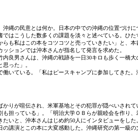
沖縄の民意とは何か。日本の中での沖縄の位置づけに
書ではこうした数多くの課題を淡々と述べている。ひた
からも私はこの本をコツコツと売っていきたい」と、本
カッションでは沖本さんが指名して発言を求めた。
内良男さんは、沖縄の戦跡を一日30キロも歩く一橋大
と思った」。
働いている。「私はピースキャンプに参加してきた。
かりが喧伝され、米軍基地とその犯罪が隠ぺいされて
割も担っている」。「明治大学ＯＢらが親睦会を作り、
きたいと、沖本さんはじめ約50人にインタビューをした
の講演とこの本に大変感動した。沖縄研究の第一級の