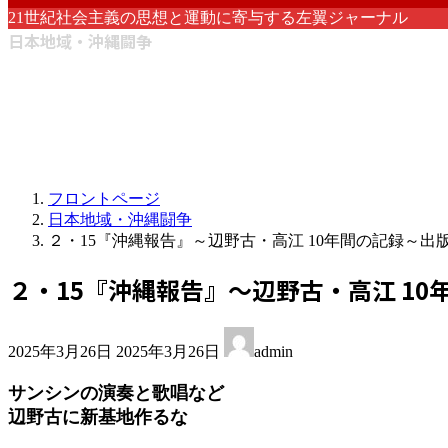
21世紀社会主義の思想と運動に寄与する左翼ジャーナル
日本地域・沖縄闘争
フロントページ
日本地域・沖縄闘争
２・15『沖縄報告』～辺野古・高江 10年間の記録～出
２・15『沖縄報告』～辺野古・高江 1
最
2025年3月26日
2025年3月26日
admin
終
更
サンシンの演奏と歌唱など
新
辺野古に新基地作るな
日
時