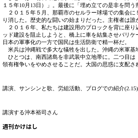
１５年10月13日）」。最後に「埋め立ての是非を問
２０１５年５月、那覇市のセルラー球場での集会に５
り消した。歴史的な闘いの始まりだった。主権者は誰
２０１６年、私たちは建設用のブロックを背に座り込
ッド建設を阻止しようと、橋上に車を結集させバリケ
日本の軍事化の一方で国民は生活防衛で精一杯だ。
米兵は沖縄戦で多大な犠牲を出した。沖縄の米軍基地
ひとつは、南西諸島を非武装中立地帯に。二つ目は「
領有権争いをやめさせることだ。大国の思惑に支配さ
講演、サンシンと歌、労組活動、ブログでの紹介(2.15)
講演する沖本裕司さん
週刊かけはし