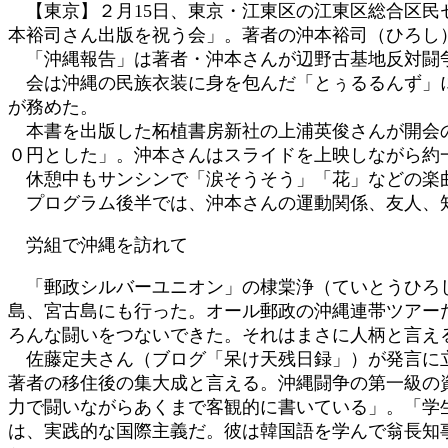
【東京】２月15日、東京・江東区の江東区総合区民
:
本裕司さん出版を祝う会」。著者の沖本裕司（ひろし
「沖縄報告」は著者・沖本さんが辺野古基地反対闘争
会は沖縄の民族衣装に身を包んだ「とぅるるんず」に
が務めた。
本書を出版した柘植書房新社の上浦英俊さんが開会の
０円とした」。沖本さんはスライドを上映しながら約
休憩中もサンシンで「涙そうそう」「花」などの楽曲
プログラム後半では、沖本さんの運動関係、友人、知
労組で沖縄を訪れて
「郵政シルバーユニオン」の棣棠浄（ていとうひろし
島、宮古島にも行った。オール郵政の沖縄連帯ツアー
ろんな闘いをつないできた。それはまさに人柄と言え
佐藤定夫さん（ブログ「呆け天残日録」）が発言に立
著者の移住後の集大成と言える。沖縄闘争の第一級の
力で闘いながらあくまで客観的に書いている」。「学
は、実践的な国際主義だ。彼は韓国語を学んで翁長知