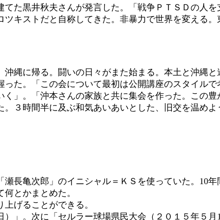
てた黒井秋夫さんが発言した。「戦争ＰＴＳＤの人を
ロツキストだと自称してきた。非暴力で世界を変える。
沖縄に帰る。闘いの日々がまた始まる。本土と沖縄と
った。「この会について最初は公開講座のスタイルで
いく」。「沖本さんの家族と共に集会を作った。この豊
た。３時間半に及ぶ和気あいあいとした、旧交を温めよ
瀬長亀次郎」のイニシャル＝ＫＳを使っていた。10年
て何とかまとめた。
り上げることができる。
日）」。次に「セルラー球場県民大会（２０１５年５月