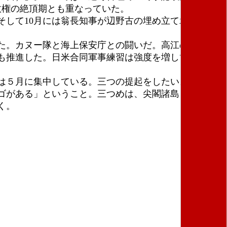
政権の絶頂期とも重なっていた。
して10月には翁長知事が辺野古の埋め立て承認を取
た。カヌー隊と海上保安庁との闘いだ。高江のヘリパ
も推進した。日米合同軍事練習は強度を増している。
は５月に集中している。三つの提起をしたい。
ゴがある」ということ。三つめは、尖閣諸島をめぐる
く。