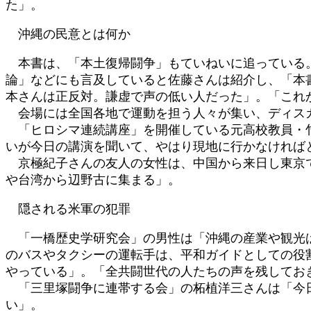
た」。
沖縄の民意とは何か
本書は、「本土復帰闘争」もていねいに追っている。
論」などにも言及していると佐藤さんは紹介し、「本
本さんは正反対。謙虚で声の低い人だった」。「これ
会場には全国各地で運動を担う人々が集い、ディス
「ヒロシマ連続講座」を開催している元高校教員・竹
いが今日の講演を聞いて、やはり現地に行かなければ
京極紀子さんの友人の女性は、中国から来日し東京で
や台湾から辺野古に集まる」。
隠される米軍の犯罪
「一橋歴史学研究会」の男性は「沖縄の産業や観光ば
のバスやタクシーの運転手は、平和ガイドとしての役
やっている」。「全共闘世代の人たちの声を残してお
「三里塚闘争に連帯する会」の柘植洋三さんは「今日
い」。