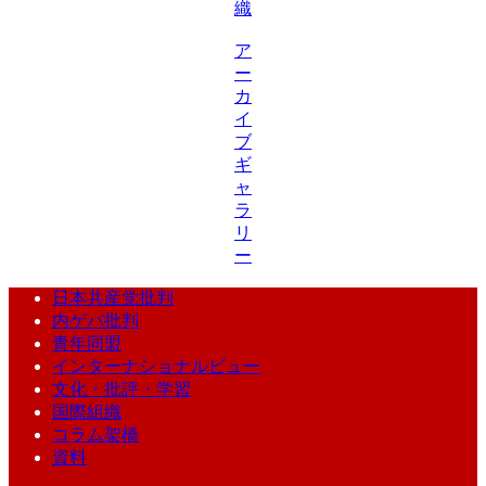
織
ア
ー
カ
イ
ブ
ギ
ャ
ラ
リ
ー
日本共産党批判
内ゲバ批判
青年同盟
インターナショナルビュー
文化・批評・学習
国際組織
コラム架橋
資料