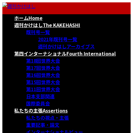
コ
ナ
ン
ビ
ホーム
Home
テ
ゲ
ン
ー
週刊かけはし
The KAKEHASHI
ツ
シ
既刊号一覧
へ
ョ
2021年既刊号一覧
ス
ン
週刊かけはしアーカイブス
キ
に
第四インターナショナル
Fourth International
ッ
移
第18回世界大会
プ
動
第17回世界大会
第16回世界大会
第15回世界大会
第11回世界大会
日本支部関連
国際委員会
私たちの主張
Assertions
私たちの視点・主張
重要記事・論文
インターナショナルビュー