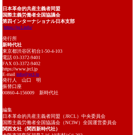
日本革命的共産主義者同盟
国際主義労働者全国協議会
第四インターナショナル日本支部
https://jrcl.info/
発行所
新時代社
東京都渋谷区初台1-50-4-103
電話 03-3372-9401
FAX 03-3372-9402
https://www.jrcl.jp
E-mail
info@jrcl.jp
発行人 山口 明
振替口座
00860-4-156009 新時代社
編集
日本革命的共産主義者同盟（JRCL）中央委員会
国際主義労働者全国協議会（NCIW）全国運営委員会
関西支社（関西新時代社）