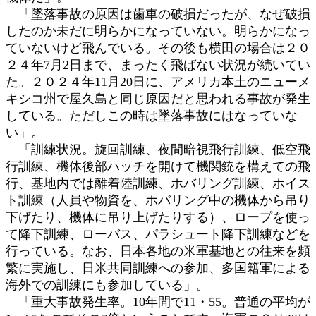
「墜落事故の原因は歯車の破損だったが、なぜ破損
したのか未だに明らかになっていない。明らかになっ
ていないけど飛んでいる。その後も横田の場合は２０
２４年7月2日まで、まったく飛ばない状況が続いてい
た。２０２４年11月20日に、アメリカ本土のニューメ
キシコ州で屋久島と同じ原因だと思われる事故が発生
している。ただしこの時は墜落事故にはなっていな
い」。
「訓練状況。旋回訓練、夜間暗視飛行訓練、低空飛
行訓練、機体後部ハッチを開けて機関銃を構えての飛
行、基地内では離着陸訓練、ホバリング訓練、ホイス
ト訓練（人員や物資を、ホバリング中の機体から吊り
下げたり、機体に吊り上げたりする）、ロープを使っ
て降下訓練、ローバス、パラシュート降下訓練などを
行っている。なお、日本各地の米軍基地との往来を頻
繁に実施し、日米共同訓練への参加、多国籍軍による
海外での訓練にも参加している」。
「重大事故発生率。10年間で11・55。普通の平均が