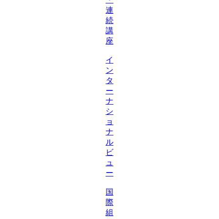
連
続
講
座
イ
ン
タ
ー
ナ
シ
ョ
ナ
ル
ビ
ュ
ー
国
際
組