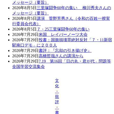
メッセージ（要旨）
2026年8月5日
三里塚闘争60年の集い 柳川秀夫さんの
メッセージ（要旨）
2026年8月5日
講演 菅野芳秀さん（令和の百姓一揆実
行委員会代表）
2026年8月5日
７・25三里塚闘争60年の集い
2026年7月29日
米国 レイバーノーツ大会
2026年7月29日
投書：国旗損壊罪絶対反対「７・11新宿
駅南口デモ」に２００人
2026年7月29日
書評：『忘却の引き揚げ史』
2026年7月29日
高橋哲哉さんの講演から
2026年7月29日
7.19 第16回「日の丸・君が代」問題等
全国学習交流集会
文
化
・
批
評
・
書