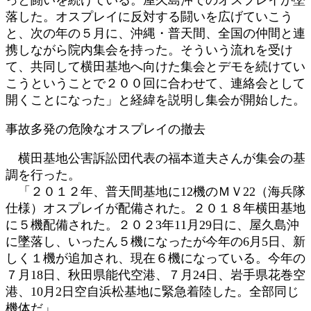
落した。オスプレイに反対する闘いを広げていこう
と、次の年の５月に、沖縄・普天間、全国の仲間と連
携しながら院内集会を持った。そういう流れを受け
て、共同して横田基地へ向けた集会とデモを続けてい
こうということで２００回に合わせて、連絡会として
開くことになった」と経緯を説明し集会が開始した。
事故多発の危険なオスプレイの撤去
横田基地公害訴訟団代表の福本道夫さんが集会の基
調を行った。
「２０１２年、普天間基地に12機のＭＶ22（海兵隊
仕様）オスプレイが配備された。２０１８年横田基地
に５機配備された。２０２3年11月29日に、屋久島沖
に墜落し、いったん５機になったが今年の6月5日、新
しく１機が追加され、現在６機になっている。今年の
７月18日、秋田県能代空港、７月24日、岩手県花巻空
港、10月2日空自浜松基地に緊急着陸した。全部同じ
機体だ」。