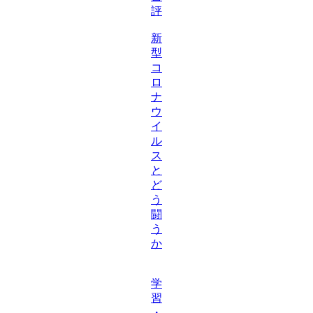
評
新
型
コ
ロ
ナ
ウ
イ
ル
ス
と
ど
う
闘
う
か
学
習
・