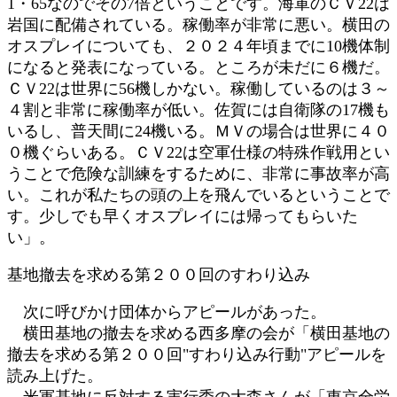
1・65なのでその7倍ということです。海軍のＣＶ22は
岩国に配備されている。稼働率が非常に悪い。横田の
オスプレイについても、２０２４年頃までに10機体制
になると発表になっている。ところが未だに６機だ。
ＣＶ22は世界に56機しかない。稼働しているのは３～
４割と非常に稼働率が低い。佐賀には自衛隊の17機も
いるし、普天間に24機いる。ＭＶの場合は世界に４０
０機ぐらいある。ＣＶ22は空軍仕様の特殊作戦用とい
うことで危険な訓練をするために、非常に事故率が高
い。これが私たちの頭の上を飛んでいるということで
す。少しでも早くオスプレイには帰ってもらいた
い」。
基地撤去を求める第２００回のすわり込み
次に呼びかけ団体からアピールがあった。
横田基地の撤去を求める西多摩の会が「横田基地の
撤去を求める第２００回"すわり込み行動"アピールを
読み上げた。
米軍基地に反対する実行委の大森さんが「東京全労