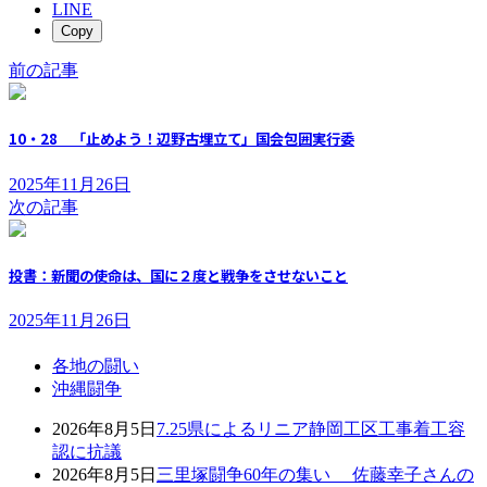
LINE
Copy
前の記事
10・28 「止めよう！辺野古埋立て」国会包囲実行委
2025年11月26日
次の記事
投書：新聞の使命は、国に２度と戦争をさせないこと
2025年11月26日
各地の闘い
沖縄闘争
2026年8月5日
7.25県によるリニア静岡工区工事着工容
認に抗議
2026年8月5日
三里塚闘争60年の集い 佐藤幸子さんの