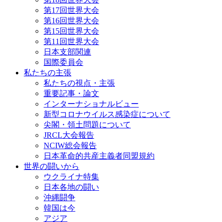
第17回世界大会
第16回世界大会
第15回世界大会
第11回世界大会
日本支部関連
国際委員会
私たちの主張
私たちの視点・主張
重要記事・論文
インターナショナルビュー
新型コロナウイルス感染症について
尖閣・領土問題について
JRCL大会報告
NCIW総会報告
日本革命的共産主義者同盟規約
世界の闘いから
ウクライナ特集
日本各地の闘い
沖縄闘争
韓国は今
アジア