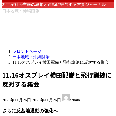
21世紀社会主義の思想と運動に寄与する左翼ジャーナル
日本地域・沖縄闘争
フロントページ
日本地域・沖縄闘争
11.16オスプレイ横田配備と飛行訓練に反対する集会
11.16オスプレイ横田配備と飛行訓練に
反対する集会
最
2025年11月26日
2025年11月26日
admin
終
更
さらに反基地運動の強化へ
新