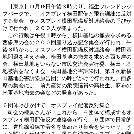
日
【東京】11月16日午後３時より、福生フレンドシッ
時
プパークで、「オスプレイ横田配備と飛行訓練に反対
:
する集会」がオスプレイ横田配備反対連絡会の呼びか
けで行われ、２００人が集まった。
この行動は午後１時から、横田基地の撤去を求める
西多摩の会の２００回座り込み記念集会が行われ、午
後３時からはオスプレイ横田配備反対連絡会（横田基
地問題を考える会、横田基地の撤去を求める西多摩の
会、横田基地もいらない市民交流会実行委、横田・基
地被害をなくす会、横田基地公害訴訟団、第３次新横
田基地公害訴訟原告団）の呼びかけで行われた。西多
摩の集会には、前共産党の衆院議員や高校生、麻布の
米軍基地撤去の会などの発言があった。
６団体呼びかけで、オスプレイ配備反対集会
司会の棣棠さんが「これから、６団体で構成するオ
スプレイ横田配備反対連絡会が行う。６団体で日常的
に、青梅線沿線で署名を集めたり集会をやったり、ず
っと闘いを続けている。屋久島沖でのオスプレイが墜