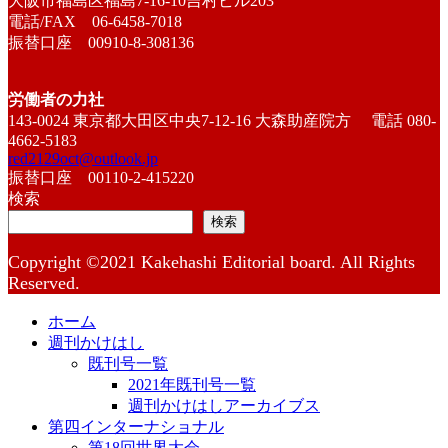
大阪市福島区福島7-16-10吉村ビル203
電話/FAX 06-6458-7018
振替口座 00910-8-308136
労働者の力社
143-0024 東京都大田区中央7-12-16 大森助産院方 電話 080-
4662-5183
red2129oct@outlook.jp
振替口座 00110-2-415220
検索
検索
Copyright ©2021 Kakehashi Editorial board. All Rights
Reserved.
ホーム
週刊かけはし
既刊号一覧
2021年既刊号一覧
週刊かけはしアーカイブス
第四インターナショナル
第18回世界大会