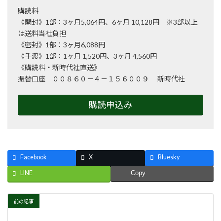
購読料
《開封》1部：3ヶ月5,064円、6ヶ月 10,128円 ※3部以上
は送料当社負担
《密封》1部：3ヶ月6,088円
《手渡》1部：1ヶ月 1,520円、3ヶ月 4,560円
《購読料・新時代社直送》
振替口座 ００８６０－４－１５６００９ 新時代社
購読申込み
Facebook
X
Bluesky
LINE
Copy
前の記事