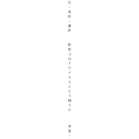
化
・
批
評
・
書
評
新
型
コ
ロ
ナ
ウ
イ
ル
ス
と
ど
う
闘
う
か
学
習
・