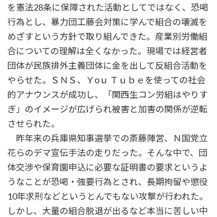
を憲法28条に保障された活動としてではなく、恐喝
行為とし、暴力団工藤会対策に学んで組合の壊滅を
めざすという方針で取り組んできた。産業別労働組
合についての理解は全くなかった。現場では経営者
団体が民族排外主義団体に金を出して反組合活動を
やらせた。ＳＮＳ、Ｙоｕ Ｔｕｂｅを使っての社会
的アナウンスが成功し、「関西生コン労組はやりす
ぎ」のイメージが広げられ被害と加害の関係が逆転
させられた。
昨年来の兵庫県知事選挙での斎藤陣営、Ｎ国党立
花らのデマ宣伝手法の走りだった。そんな中で、団
体交渉や保育園申込に必要な証明書の要求というよ
うなことが恐喝・強要行為とされ、長期拘留や懲役
10年求刑などというとんでもない攻撃が行われた。
しかし、大量の組合脱退が出るなど本当に苦しい中