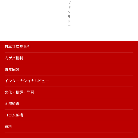
ブ
ギ
ャ
ラ
リ
ー
日本共産党批判
内ゲバ批判
青年同盟
インターナショナルビュー
文化・批評・学習
国際組織
コラム架橋
資料