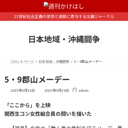
コ
ナ
ン
ビ
テ
ゲ
21世紀社会主義の思想と運動に寄与する左翼ジャーナル
ン
ー
ツ
シ
へ
ョ
日本地域・沖縄闘争
ス
ン
キ
に
ッ
移
プ
動
フロントページ
日本地域・沖縄闘争
5・9郡山メーデー
5・9郡山メーデー
最
2025年5月21日
2025年5月21日
admin
終
更
「ここから」を上映
新
日
関西生コン女性組合員の闘いを描いた
時
: