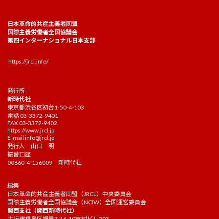
日本革命的共産主義者同盟
国際主義労働者全国協議会
第四インターナショナル日本支部
https://jrcl.info/
発行所
新時代社
東京都渋谷区初台1-50-4-103
電話 03-3372-9401
FAX 03-3372-9402
https://www.jrcl.jp
E-mail
info@jrcl.jp
発行人 山口 明
振替口座
00860-4-156009 新時代社
編集
日本革命的共産主義者同盟（JRCL）中央委員会
国際主義労働者全国協議会（NCIW）全国運営委員会
関西支社（関西新時代社）
大阪市福島区福島7-16-10吉村ビル203