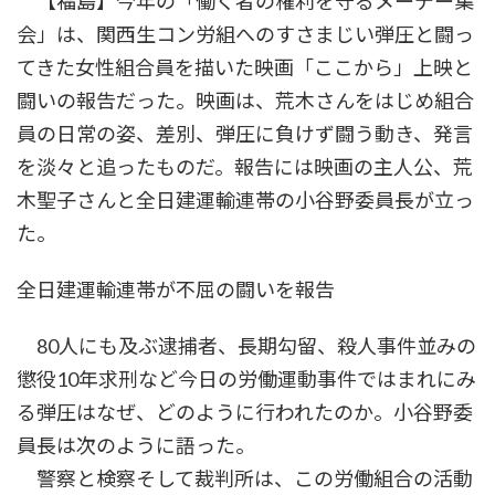
【福島】今年の「働く者の権利を守るメーデー集
会」は、関西生コン労組へのすさまじい弾圧と闘っ
てきた女性組合員を描いた映画「ここから」上映と
闘いの報告だった。映画は、荒木さんをはじめ組合
員の日常の姿、差別、弾圧に負けず闘う動き、発言
を淡々と追ったものだ。報告には映画の主人公、荒
木聖子さんと全日建運輸連帯の小谷野委員長が立っ
た。
全日建運輸連帯が不屈の闘いを報告
80人にも及ぶ逮捕者、長期勾留、殺人事件並みの
懲役10年求刑など今日の労働運動事件ではまれにみ
る弾圧はなぜ、どのように行われたのか。小谷野委
員長は次のように語った。
警察と検察そして裁判所は、この労働組合の活動