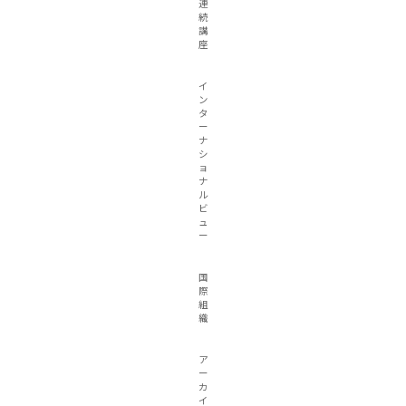
連
続
講
座
イ
ン
タ
ー
ナ
シ
ョ
ナ
ル
ビ
ュ
ー
国
際
組
織
ア
ー
カ
イ