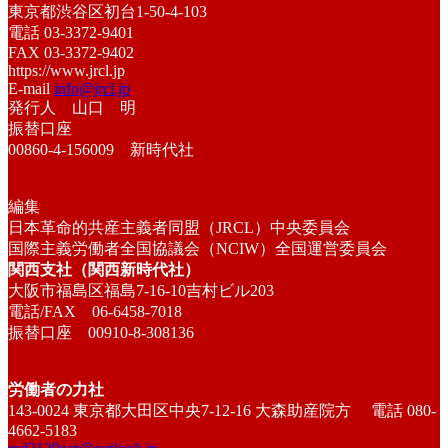
東京都渋谷区初台1-50-4-103
電話 03-3372-9401
FAX 03-3372-9402
https://www.jrcl.jp
E-mail
info@jrcl.jp
発行人 山口 明
振替口座
00860-4-156009 新時代社
編集
日本革命的共産主義者同盟（JRCL）中央委員会
国際主義労働者全国協議会（NCIW）全国運営委員会
関西支社（関西新時代社）
大阪市福島区福島7-16-10吉村ビル203
電話/FAX 06-6458-7018
振替口座 00910-8-308136
労働者の力社
143-0024 東京都大田区中央7-12-16 大森助産院方 電話 080-
4662-5183