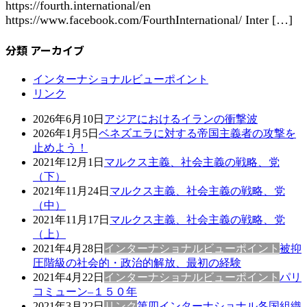
https://fourth.international/en
https://www.facebook.com/FourthInternational/ Inter […]
分類 アーカイブ
インターナショナルビューポイント
リンク
2026年6月10日
アジアにおけるイランの衝撃波
2026年1月5日
ベネズエラに対する帝国主義者の攻撃を
止めよう！
2021年12月1日
マルクス主義、社会主義の戦略、党
（下）
2021年11月24日
マルクス主義、社会主義の戦略、党
（中）
2021年11月17日
マルクス主義、社会主義の戦略、党
（上）
2021年4月28日
インターナショナルビューポイント
被抑
圧階級の社会的・政治的解放、最初の経験
2021年4月22日
インターナショナルビューポイント
パリ
コミューン–１５０年
2021年3月22日
リンク
第四インターナショナル各国組織