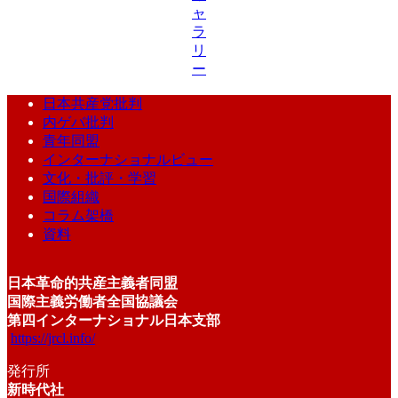
ャ
ラ
リ
ー
日本共産党批判
内ゲバ批判
青年同盟
インターナショナルビュー
文化・批評・学習
国際組織
コラム架橋
資料
日本革命的共産主義者同盟
国際主義労働者全国協議会
第四インターナショナル日本支部
https://jrcl.info/
発行所
新時代社