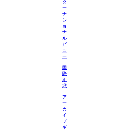
タ
ー
ナ
シ
ョ
ナ
ル
ビ
ュ
ー
国
際
組
織
ア
ー
カ
イ
ブ
ギ