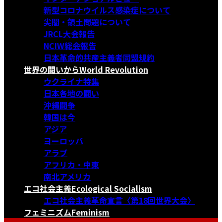
新型コロナウイルス感染症について
尖閣・領土問題について
JRCL大会報告
NCIW総会報告
日本革命的共産主義者同盟規約
世界の闘いから
World Revolution
ウクライナ特集
日本各地の闘い
沖縄闘争
韓国は今
アジア
ヨーロッパ
アラブ
アフリカ・中東
南北アメリカ
エコ社会主義
Ecological Socialism
エコ社会主義革命宣言〈第18回世界大会〉
フェミニズム
Feminism