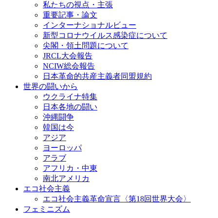
私たちの視点・主張
重要記事・論文
インターナショナルビュー
新型コロナウイルス感染症について
尖閣・領土問題について
JRCL大会報告
NCIW総会報告
日本革命的共産主義者同盟規約
世界の闘いから
ウクライナ特集
日本各地の闘い
沖縄闘争
韓国は今
アジア
ヨーロッパ
アラブ
アフリカ・中東
南北アメリカ
エコ社会主義
エコ社会主義革命宣言〈第18回世界大会〉
フェミニズム