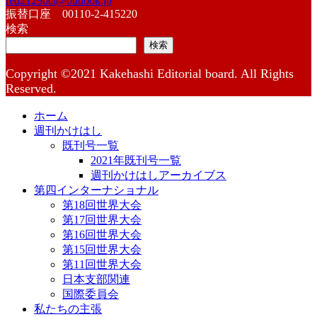
red2129oct@outlook.jp
振替口座 00110-2-415220
検索
検索
Copyright ©2021 Kakehashi Editorial board. All Rights
Reserved.
ホーム
週刊かけはし
既刊号一覧
2021年既刊号一覧
週刊かけはしアーカイブス
第四インターナショナル
第18回世界大会
第17回世界大会
第16回世界大会
第15回世界大会
第11回世界大会
日本支部関連
国際委員会
私たちの主張