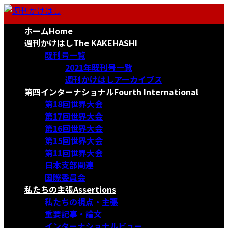
コ
ナ
ン
ビ
ホーム
Home
テ
ゲ
ン
ー
週刊かけはし
The KAKEHASHI
ツ
シ
既刊号一覧
へ
ョ
2021年既刊号一覧
ス
ン
週刊かけはしアーカイブス
キ
に
第四インターナショナル
Fourth International
ッ
移
第18回世界大会
プ
動
第17回世界大会
第16回世界大会
第15回世界大会
第11回世界大会
日本支部関連
国際委員会
私たちの主張
Assertions
私たちの視点・主張
重要記事・論文
インターナショナルビュー