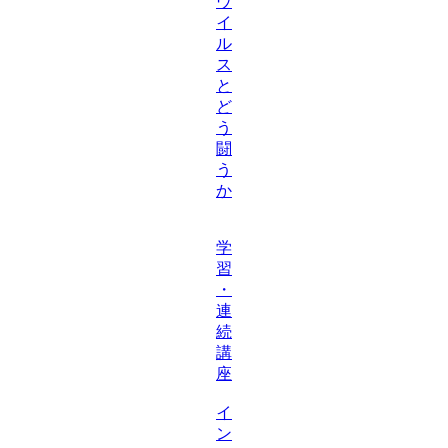
ウ
イ
ル
ス
と
ど
う
闘
う
か
学
習
・
連
続
講
座
イ
ン