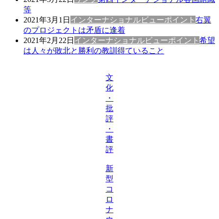
等
2021年3月1日
インターナショナルビューポイント
右翼
のプロジェクトは矛盾に逢着
2021年2月22日
インターナショナルビューポイント
希望
は人々が敗北と勝利の教訓得ていること
文
化
・
批
評
・
書
評
新
型
コ
ロ
ナ