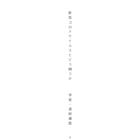
新
型
コ
ロ
ナ
ウ
イ
ル
ス
と
ど
う
闘
う
か
学
習
・
連
続
講
座
イ