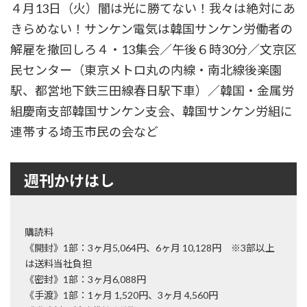
４月13日（火）闇は光に勝てない！我々は絶対にあ
きらめない！サンケン電気は韓国サンケン労働者の
解雇を撤回しろ４・13集会／午後６時30分／文京区
民センター（東京メトロ丸の内線・南北線後楽園
駅、都営地下鉄三田線春日駅下車）／韓国・金属労
組慶南支部韓国サンケン支会、韓国サンケン労組に
連帯する埼玉市民の会など
週刊かけはし
購読料
《開封》1部：3ヶ月5,064円、6ヶ月 10,128円 ※3部以上
は送料当社負担
《密封》1部：3ヶ月6,088円
《手渡》1部：1ヶ月 1,520円、3ヶ月 4,560円