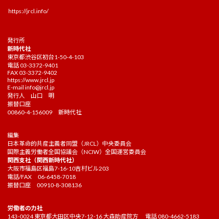
https://jrcl.info/
発行所
新時代社
東京都渋谷区初台1-50-4-103
電話 03-3372-9401
FAX 03-3372-9402
https://www.jrcl.jp
E-mail
info@jrcl.jp
発行人 山口 明
振替口座
00860-4-156009 新時代社
編集
日本革命的共産主義者同盟（JRCL）中央委員会
国際主義労働者全国協議会（NCIW）全国運営委員会
関西支社（関西新時代社）
大阪市福島区福島7-16-10吉村ビル203
電話/FAX 06-6458-7018
振替口座 00910-8-308136
労働者の力社
143-0024 東京都大田区中央7-12-16 大森助産院方 電話 080-4662-5183