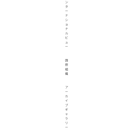
ン
タ
ー
ナ
シ
ョ
ナ
ル
ビ
ュ
ー
国
際
組
織
ア
ー
カ
イ
ブ
ギ
ャ
ラ
リ
ー