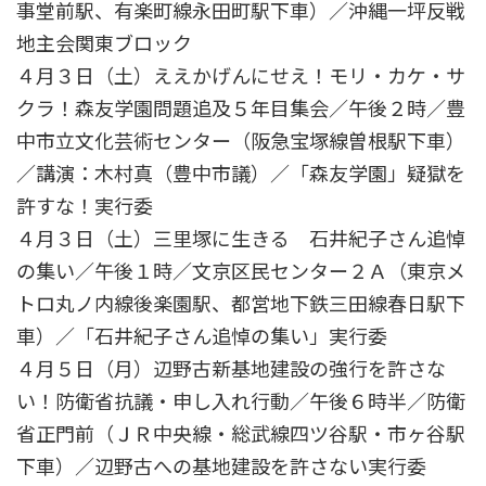
事堂前駅、有楽町線永田町駅下車）／沖縄一坪反戦
地主会関東ブロック
４月３日（土）ええかげんにせえ！モリ・カケ・サ
クラ！森友学園問題追及５年目集会／午後２時／豊
中市立文化芸術センター（阪急宝塚線曽根駅下車）
／講演：木村真（豊中市議）／「森友学園」疑獄を
許すな！実行委
４月３日（土）三里塚に生きる 石井紀子さん追悼
の集い／午後１時／文京区民センター２Ａ（東京メ
トロ丸ノ内線後楽園駅、都営地下鉄三田線春日駅下
車）／「石井紀子さん追悼の集い」実行委
４月５日（月）辺野古新基地建設の強行を許さな
い！防衛省抗議・申し入れ行動／午後６時半／防衛
省正門前（ＪＲ中央線・総武線四ツ谷駅・市ヶ谷駅
下車）／辺野古への基地建設を許さない実行委