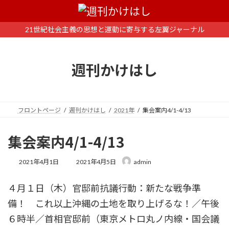
コ
ナ
ン
ビ
テ
ゲ
21世紀社会主義の思想と運動に寄与する左翼ジャーナル
ン
ー
ツ
シ
へ
ョ
週刊かけはし
ス
ン
キ
に
ッ
移
プ
動
フロントページ
週刊かけはし
2021年
集会案内4/1-4/13
集会案内4/1-4/13
最
2021年4月1日
2021年4月5日
admin
終
更
４月１日（木）官邸前抗議行動：新たな戦争準
新
日
備！ これ以上沖縄の土地を取り上げるな！／午後
時
:
６時半／首相官邸前（東京メトロ丸ノ内線・国会議