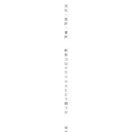
文
化
・
批
評
・
書
評
新
型
コ
ロ
ナ
ウ
イ
ル
ス
と
ど
う
闘
う
か
学