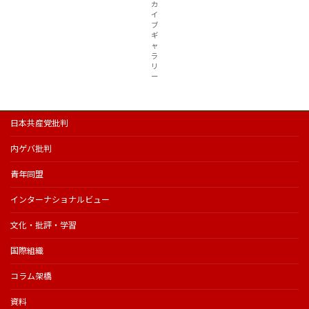
カ
イ
ブ
ギ
ャ
ラ
リ
ー
日本共産党批判
内ゲバ批判
青年同盟
インターナショナルビュー
文化・批評・学習
国際組織
コラム架橋
資料