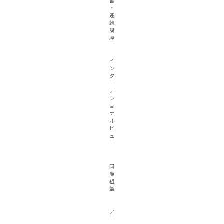
習
・
連
続
講
座
イ
ン
タ
ー
ナ
シ
ョ
ナ
ル
ビ
ュ
ー
国
際
組
織
ア
ー