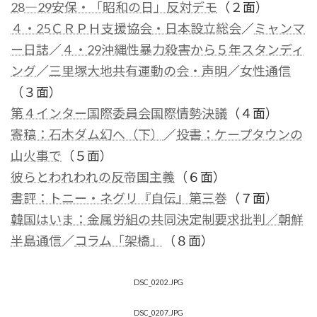
28―29安保・「昭和の日」反対デモ
（２面）
４・25ＣＲＰＨ支援協会・日本設立総会
／
ミャンマ
ー日誌
／
４・29沖縄性暴力殺害から５年スタンディ
ング
／
三里塚大地共有運動の会・声明
／
女性通信
（３面）
第４インター国際委員会国際情勢決議
（４面）
寄稿：石木ダム幻へ（下）
／
投書：ケープタウンの
山火事で
（５面）
彼らとわれわれの反帝国主義
（６面）
書評：トニー・ネグリ『自伝』第三巻
（７面）
韓国はいま：金属労組の共同決定制要求批判／朝鮮
半島通信
／
コラム「架橋」
（８面）
DSC_0202.JPG
DSC_0207.JPG