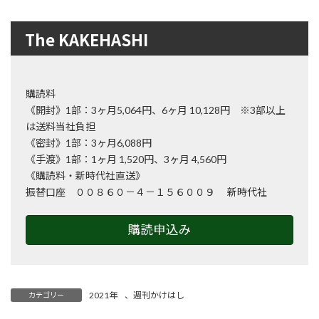
The KAKEHASHI
購読料
《開封》1部：3ヶ月5,064円、6ヶ月 10,128円 ※3部以上
は送料当社負担
《密封》1部：3ヶ月6,088円
《手渡》1部：1ヶ月 1,520円、3ヶ月 4,560円
《購読料・新時代社直送》
振替口座 ００８６０－４－１５６００９ 新時代社
購読申込み
2021年
、
週刊かけはし
カテゴリー