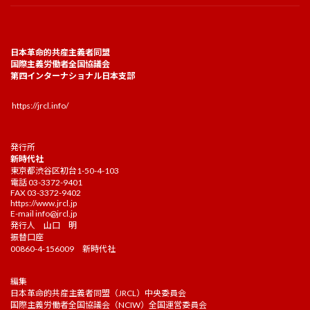
日本革命的共産主義者同盟
国際主義労働者全国協議会
第四インターナショナル日本支部
https://jrcl.info/
発行所
新時代社
東京都渋谷区初台1-50-4-103
電話 03-3372-9401
FAX 03-3372-9402
https://www.jrcl.jp
E-mail
info@jrcl.jp
発行人 山口 明
振替口座
00860-4-156009 新時代社
編集
日本革命的共産主義者同盟（JRCL）中央委員会
国際主義労働者全国協議会（NCIW）全国運営委員会