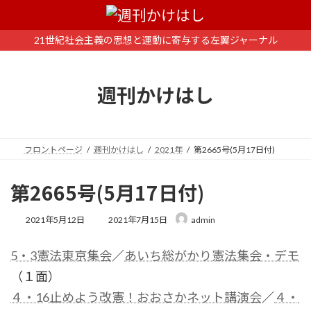
コ
ナ
ン
ビ
テ
ゲ
21世紀社会主義の思想と運動に寄与する左翼ジャーナル
ン
ー
ツ
シ
へ
ョ
週刊かけはし
ス
ン
キ
に
ッ
移
プ
動
フロントページ
週刊かけはし
2021年
第2665号(5月17日付)
第2665号(5月17日付)
最
2021年5月12日
2021年7月15日
admin
終
更
5・3憲法東京集会
／
あいち総がかり憲法集会・デモ
新
日
（１面）
時
:
４・16止めよう改憲！おおさかネット講演会
／
４・