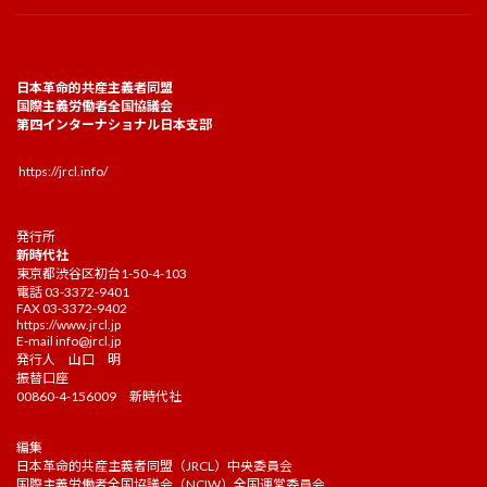
日本革命的共産主義者同盟
国際主義労働者全国協議会
第四インターナショナル日本支部
https://jrcl.info/
発行所
新時代社
東京都渋谷区初台1-50-4-103
電話 03-3372-9401
FAX 03-3372-9402
https://www.jrcl.jp
E-mail
info@jrcl.jp
発行人 山口 明
振替口座
00860-4-156009 新時代社
編集
日本革命的共産主義者同盟（JRCL）中央委員会
国際主義労働者全国協議会（NCIW）全国運営委員会