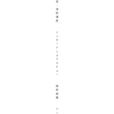
習
・
連
続
講
座
イ
ン
タ
ー
ナ
シ
ョ
ナ
ル
ビ
ュ
ー
国
際
組
織
ア
ー