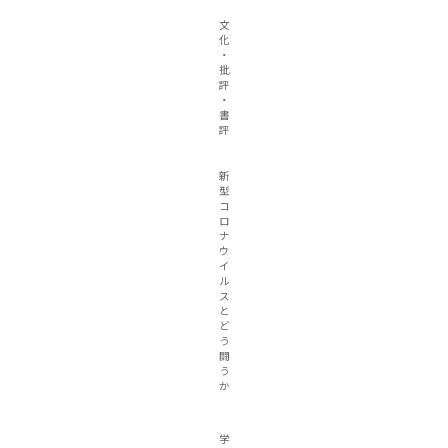
文
化
・
批
評
・
書
評
新
型
コ
ロ
ナ
ウ
イ
ル
ス
と
ど
う
闘
う
か
学