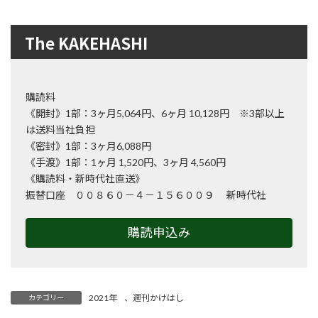
The KAKEHASHI
購読料
《開封》1部：3ヶ月5,064円、6ヶ月 10,128円 ※3部以上
は送料当社負担
《密封》1部：3ヶ月6,088円
《手渡》1部：1ヶ月 1,520円、3ヶ月 4,560円
《購読料・新時代社直送》
振替口座 ００８６０－４－１５６００９ 新時代社
購読申込み
2021年
、
週刊かけはし
カテゴリー