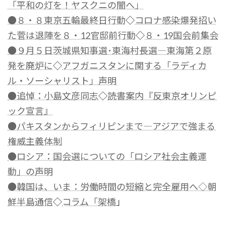
「平和の灯を！ヤスクニの闇へ」
●８・８東京五輪最終日行動
◇
コロナ感染爆発招い
た菅は退陣を８・12官邸前行動
◇
８・19国会前集会
●９月５日茨城県知事選･東海村長選―東海第２原
発を廃炉に
◇
アフガニスタンに関する「ラディカ
ル・ソーシャリスト」声明
●追悼：小島文彦同志
◇
読書案内『反東京オリンピ
ック宣言』
●パキスタンからフィリピンまで―アジアで強まる
権威主義体制
●ロシア：国会選についての「ロシア社会主義運
動」の声明
●韓国は、いま：労働時間の短縮と完全雇用へ◇朝
鮮半島通信
◇
コラム「架橋
」