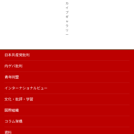
カ
イ
ブ
ギ
ャ
ラ
リ
ー
日本共産党批判
内ゲバ批判
青年同盟
インターナショナルビュー
文化・批評・学習
国際組織
コラム架橋
資料