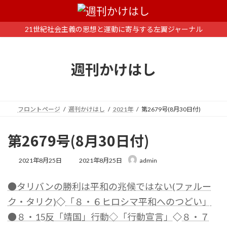
コ
ナ
ン
ビ
テ
ゲ
21世紀社会主義の思想と運動に寄与する左翼ジャーナル
ン
ー
ツ
シ
へ
ョ
週刊かけはし
ス
ン
キ
に
ッ
移
プ
動
フロントページ
週刊かけはし
2021年
第2679号(8月30日付)
第2679号(8月30日付)
最
2021年8月25日
2021年8月25日
admin
終
更
●タリバンの勝利は平和の兆候ではない(ファルー
新
日
ク・タリク)
◇
「８・６ヒロシマ平和へのつどい」
時
:
●８・15反「靖国」行動◇「行動宣言」
◇
８・７