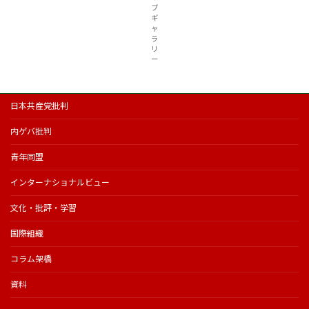
ブ
ギ
ャ
ラ
リ
ー
日本共産党批判
内ゲバ批判
青年同盟
インターナショナルビュー
文化・批評・学習
国際組織
コラム架橋
資料