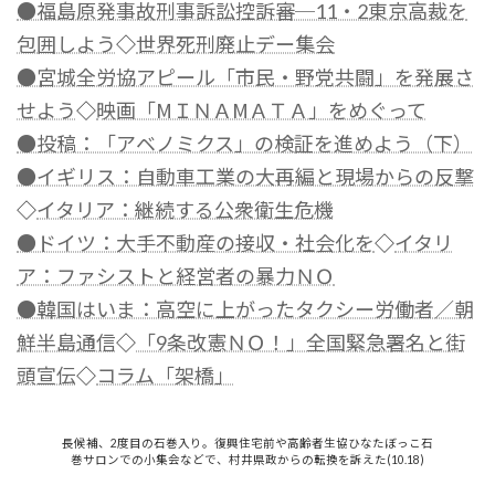
●福島原発事故刑事訴訟控訴審─11・2東京高裁を
包囲しよう
◇
世界死刑廃止デー集会
●宮城全労協アピール「市民・野党共闘」を発展さ
せよう
◇
映画「МＩＮＡМＡＴＡ」をめぐって
●投稿：「アベノミクス」の検証を進めよう（下）
●イギリス：自動車工業の大再編と現場からの反撃
◇
イタリア：継続する公衆衛生危機
●ドイツ：大手不動産の接収・社会化を
◇
イタリ
ア：ファシストと経営者の暴力ＮＯ
●韓国はいま：高空に上がったタクシー労働者／朝
鮮半島通信
◇
「9条改憲ＮＯ！」全国緊急署名と街
頭宣伝
◇
コラム「架橋」
長候補、2度目の石巻入り。復興住宅前や高齢者生協ひなたぼっこ石
巻サロンでの小集会などで、村井県政からの転換を訴えた(10.18)