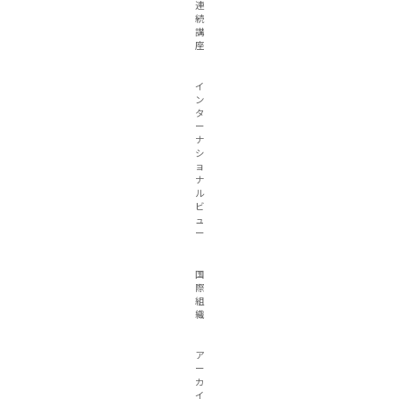
連
続
講
座
イ
ン
タ
ー
ナ
シ
ョ
ナ
ル
ビ
ュ
ー
国
際
組
織
ア
ー
カ
イ