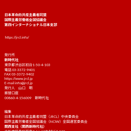
日本革命的共産主義者同盟
国際主義労働者全国協議会
第四インターナショナル日本支部
https://jrcl.info/
発行所
新時代社
東京都渋谷区初台1-50-4-103
電話 03-3372-9401
FAX 03-3372-9402
https://www.jrcl.jp
E-mail
info@jrcl.jp
発行人 山口 明
振替口座
00860-4-156009 新時代社
編集
日本革命的共産主義者同盟（JRCL）中央委員会
国際主義労働者全国協議会（NCIW）全国運営委員会
関西支社（関西新時代社）