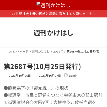
コ
ナ
ン
ビ
テ
ゲ
21世紀社会主義の思想と運動に寄与する左翼ジャーナル
ン
ー
ツ
シ
へ
ョ
週刊かけはし
ス
ン
キ
に
ッ
移
プ
動
フロントページ
週刊かけはし
2021年
第2687号(10月25日発行)
第2687号(10月25日発行)
最
2021年10月20日
2021年10月27日
admin
終
更
●静岡県下の「野党統一」の現状
新
日
●総選挙：市民と野党をつなぐ会＠東京
◇
郡山駅前
時
:
で街頭演説会
◇
大阪9区：大椿ゆうこ候補当選を