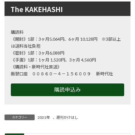
The KAKEHASHI
購読料
《開封》1部：3ヶ月5,064円、6ヶ月 10,128円 ※3部以上
は送料当社負担
《密封》1部：3ヶ月6,088円
《手渡》1部：1ヶ月 1,520円、3ヶ月 4,560円
《購読料・新時代社直送》
振替口座 ００８６０－４－１５６００９ 新時代社
購読申込み
2021年
、
週刊かけはし
カテゴリー