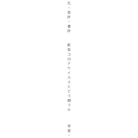
化
・
批
評
・
書
評
新
型
コ
ロ
ナ
ウ
イ
ル
ス
と
ど
う
闘
う
か
学
習
・