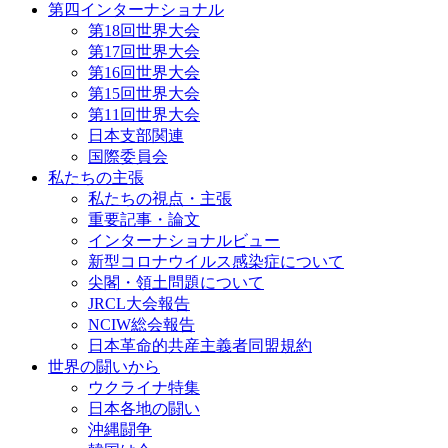
第四インターナショナル
第18回世界大会
第17回世界大会
第16回世界大会
第15回世界大会
第11回世界大会
日本支部関連
国際委員会
私たちの主張
私たちの視点・主張
重要記事・論文
インターナショナルビュー
新型コロナウイルス感染症について
尖閣・領土問題について
JRCL大会報告
NCIW総会報告
日本革命的共産主義者同盟規約
世界の闘いから
ウクライナ特集
日本各地の闘い
沖縄闘争