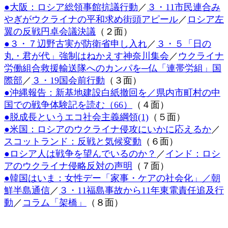
●大阪：ロシア総領事館抗議行動
／
３・11市民連合み
時
:
やぎがウクライナの平和求め街頭アピール
／
ロシア左
翼の反戦円卓会議決議
（２面）
●３・７辺野古実が防衛省申し入れ
／
３・５「日の
丸・君が代」強制はねかえす神奈川集会
／
ウクライナ
労働組合救援輸送隊へのカンパを─仏「連帯労組」国
際部
／
３・19国会前行動
（３面）
●沖縄報告：新基地建設白紙撤回を／県内市町村の中
国での戦争体験記を読む（66）
（４面）
●脱成長というエコ社会主義綱領(1)
（５面）
●米国：ロシアのウクライナ侵攻にいかに応えるか
／
スコットランド：反戦と気候変動
（６面）
●ロシア人は戦争を望んでいるのか？
／
インド：ロシ
アのウクライナ侵略反対の声明
（７面）
●韓国はいま：女性デー「家事・ケアの社会化」／朝
鮮半島通信
／
３・11福島事故から11年東電責任追及行
動
／
コラム「架橋」
（８面）