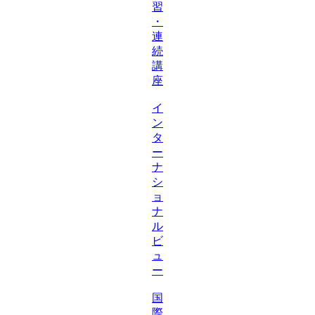
習
・
連
続
講
座
イ
ン
タ
ー
ナ
シ
ョ
ナ
ル
ビ
ュ
ー
国
際