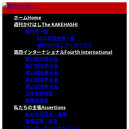
コ
ナ
ン
ビ
ホーム
Home
テ
ゲ
ン
ー
週刊かけはし
The KAKEHASHI
ツ
シ
既刊号一覧
へ
ョ
2021年既刊号一覧
ス
ン
週刊かけはしアーカイブス
キ
に
第四インターナショナル
Fourth International
ッ
移
第18回世界大会
プ
動
第17回世界大会
第16回世界大会
第15回世界大会
第11回世界大会
日本支部関連
国際委員会
私たちの主張
Assertions
私たちの視点・主張
重要記事・論文
インターナショナルビュー