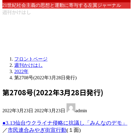
21世紀社会主義の思想と運動に寄与する左翼ジャーナル
週刊かけはし
フロントページ
週刊かけはし
2022年
第2708号(2022年3月28日発行)
第2708号(2022年3月28日発行)
最
2022年3月23日
2022年3月23日
admin
終
更
●3.13仙台ウクライナ侵略に抗議し「みんなのデモ」
新
／
市民連合みやぎ街宣行動
(１面)
日