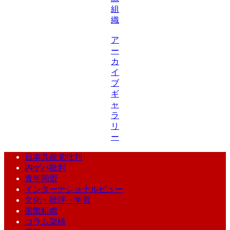
組
織
ア
ー
カ
イ
ブ
ギ
ャ
ラ
リ
ー
日本共産党批判
内ゲバ批判
青年同盟
インターナショナルビュー
文化・批評・学習
国際組織
コラム架橋