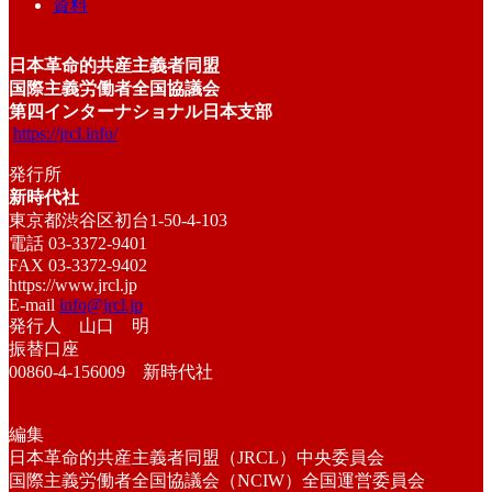
資料
日本革命的共産主義者同盟
国際主義労働者全国協議会
第四インターナショナル日本支部
https://jrcl.info/
発行所
新時代社
東京都渋谷区初台1-50-4-103
電話 03-3372-9401
FAX 03-3372-9402
https://www.jrcl.jp
E-mail
info@jrcl.jp
発行人 山口 明
振替口座
00860-4-156009 新時代社
編集
日本革命的共産主義者同盟（JRCL）中央委員会
国際主義労働者全国協議会（NCIW）全国運営委員会