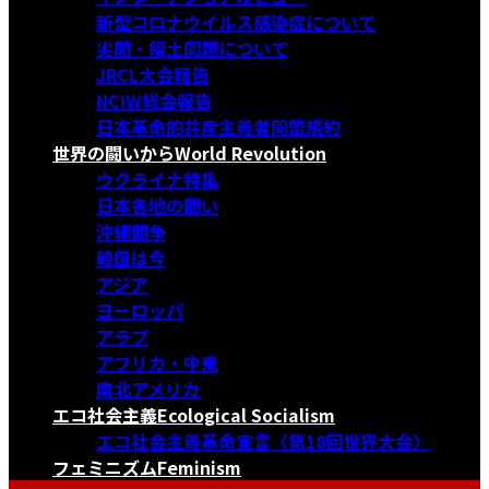
新型コロナウイルス感染症について
尖閣・領土問題について
JRCL大会報告
NCIW総会報告
日本革命的共産主義者同盟規約
世界の闘いから
World Revolution
ウクライナ特集
日本各地の闘い
沖縄闘争
韓国は今
アジア
ヨーロッパ
アラブ
アフリカ・中東
南北アメリカ
エコ社会主義
Ecological Socialism
エコ社会主義革命宣言〈第18回世界大会〉
フェミニズム
Feminism