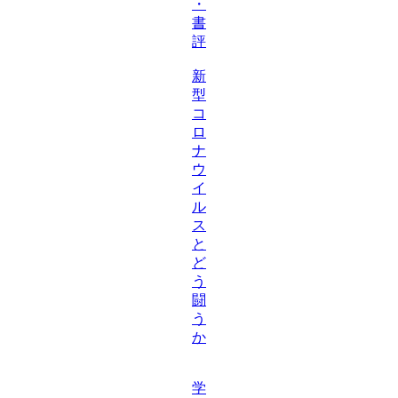
・
書
評
新
型
コ
ロ
ナ
ウ
イ
ル
ス
と
ど
う
闘
う
か
学