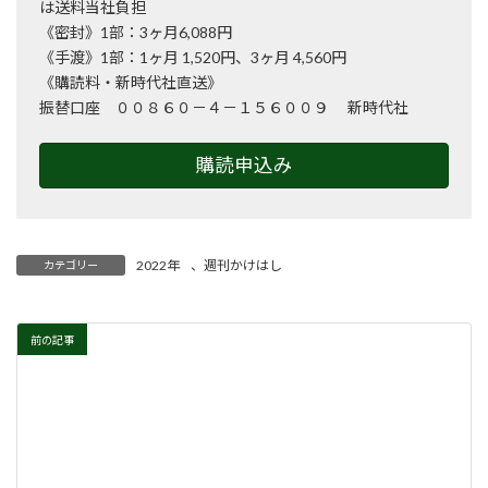
は送料当社負担
《密封》1部：3ヶ月6,088円
《手渡》1部：1ヶ月 1,520円、3ヶ月 4,560円
《購読料・新時代社直送》
振替口座 ００８６０－４－１５６００９ 新時代社
購読申込み
2022年
、
週刊かけはし
カテゴリー
前の記事