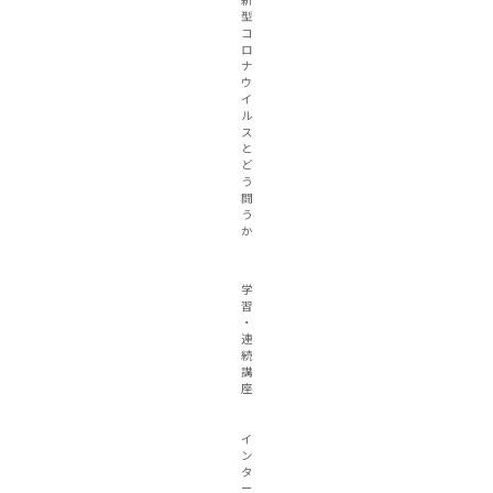
型
コ
ロ
ナ
ウ
イ
ル
ス
と
ど
う
闘
う
か
学
習
・
連
続
講
座
イ
ン
タ
ー