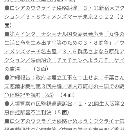
●ロシアのウクライナ侵略糾弾─３・11新宿大アク
ション
／３・８ウィメンズマーチ東京２０２２
（２
面）
●第４インターナショナル国際委員会声明「女性の
生活と命を生み出す平等のための３・８闘争」
／
ウ
ィメンズマーチ名古屋
／
３・６群馬さよなら原発ア
クション
／映画紹介「チェチェンへようこそ─ゲイ
の粛清─」
（３面）
●沖縄報告：政府は埋立工事を中止せよ／千葉さん
国賠請求裁判第３回弁論／県内市町村の中国での戦
争体験記を読む（65
）（４面）
●大垣警察市民監視違憲訴訟
／
２・21関生大阪第２
事件控訴審不当判決
（５面）
●ロシアのウクライナ侵略止めよう：ウクライナ気
候運動団体の公開書簡
／
中国の学者有志声明
／
香港