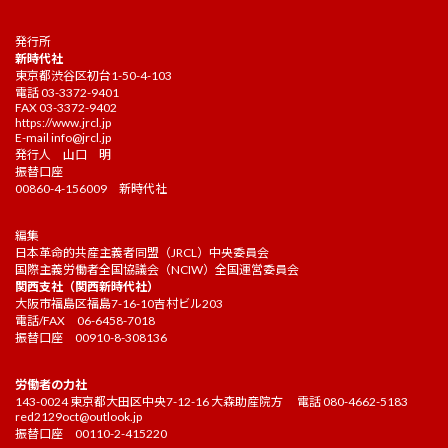
発行所
新時代社
東京都渋谷区初台1-50-4-103
電話 03-3372-9401
FAX 03-3372-9402
https://www.jrcl.jp
E-mail
info@jrcl.jp
発行人 山口 明
振替口座
00860-4-156009 新時代社
編集
日本革命的共産主義者同盟（JRCL）中央委員会
国際主義労働者全国協議会（NCIW）全国運営委員会
関西支社（関西新時代社）
大阪市福島区福島7-16-10吉村ビル203
電話/FAX 06-6458-7018
振替口座 00910-8-308136
労働者の力社
143-0024 東京都大田区中央7-12-16 大森助産院方 電話 080-4662-5183
red2129oct@outlook.jp
振替口座 00110-2-415220