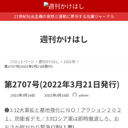
コ
ナ
ン
ビ
テ
ゲ
21世紀社会主義の思想と運動に寄与する左翼ジャーナル
ン
ー
ツ
シ
へ
ョ
週刊かけはし
ス
ン
キ
に
ッ
移
プ
動
フロントページ
週刊かけはし
2022年
第2707号(2022年3月21日発行)
第2707号(2022年3月21日発行)
最
2022年3月16日
2022年3月16日
admin
終
更
●3.12大軍拡と基地強化にＮＯ！アクション２０２
新
日
１、防衛省デモ
／3.9ロシア軍は即時撤退しろ、お
時
:
おさか総がかり緊急行動
(１面)