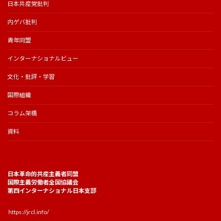
日本共産党批判
内ゲバ批判
青年同盟
インターナショナルビュー
文化・批評・学習
国際組織
コラム架橋
資料
日本革命的共産主義者同盟
国際主義労働者全国協議会
第四インターナショナル日本支部
https://jrcl.info/