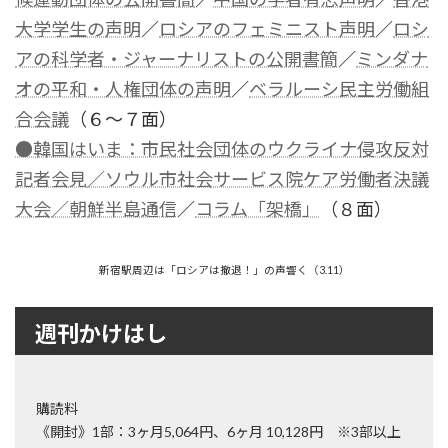
大学学生の声明
／
ロシアのフェミニスト声明
／
ロシ
アの科学者・ジャーナリストの公開書簡
／
ミンダナ
オの平和・人権団体の声明
／
ベラルーシ民主労働組
合会議
（６～７面）
●韓国はいま：市民社会団体のウクライナ侵攻反対
記者会見
／ソウル市社会サービス院ケア労働者決議
大会／朝鮮半島通信
／
コラム「架橋」
（８面）
新宿駅周辺は「ロシアは撤退！」の声響く（3.11）
週刊かけはし
購読料
《開封》1部：3ヶ月5,064円、6ヶ月 10,128円 ※3部以上