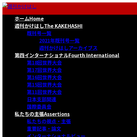
コ
ナ
ン
ビ
ホーム
Home
テ
ゲ
ン
ー
週刊かけはし
The KAKEHASHI
ツ
シ
既刊号一覧
へ
ョ
2021年既刊号一覧
ス
ン
週刊かけはしアーカイブス
キ
に
第四インターナショナル
Fourth International
ッ
移
第18回世界大会
プ
動
第17回世界大会
第16回世界大会
第15回世界大会
第11回世界大会
日本支部関連
国際委員会
私たちの主張
Assertions
私たちの視点・主張
重要記事・論文
インターナショナルビュー