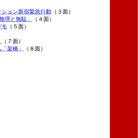
クション新宿緊急行動
（３面）
無理と無駄」
（４面）
デモ
（５面）
」
（７面）
ム「架橋」
（８面）