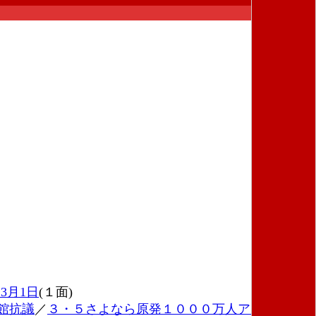
3月1日
(１面)
館抗議
／
３・５さよなら原発１０００万人アクション