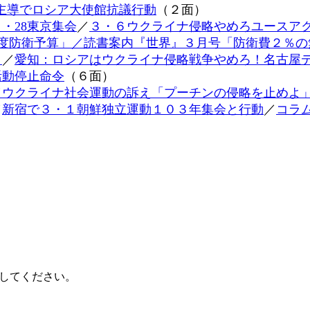
主導でロシア大使館抗議行動
（２面）
・28東京集会
／
３・６ウクライナ侵略やめろユースア
年度防衛予算」
／読書案内『世界』３月号「防衛費２％の
」
／
愛知：ロシアはウクライナ侵略戦争やめろ！名古屋
活動停止命令
（６面）
／ウクライナ社会運動の訴え「プーチンの侵略を止めよ
／
新宿で３・１朝鮮独立運動１０３年集会と行動
／
コラ
してください。