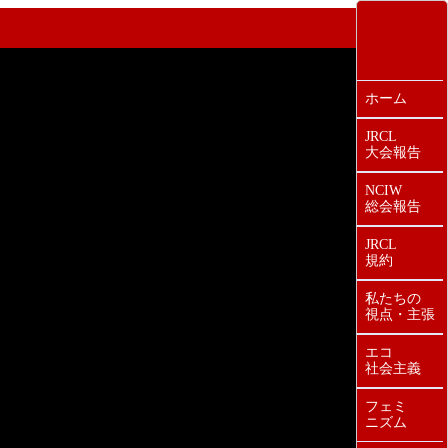
ホーム
JRCL
大会報告
NCIW
総会報告
JRCL
規約
私たちの
視点・主張
エコ
社会主義
フェミ
ニズム