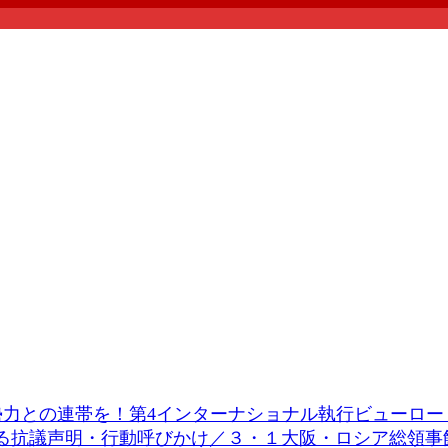
力との連帯を！第4インターナショナル執行ビューロー 
る抗議声明・行動呼びかけ
／３・１大阪・ロシア総領事