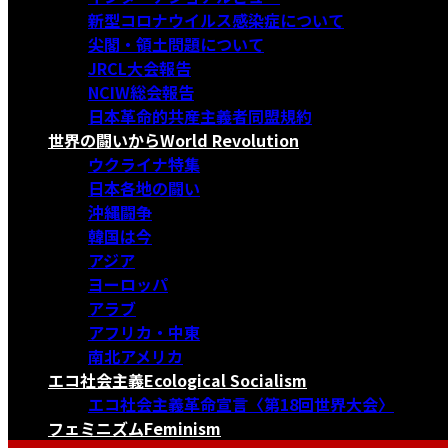
新型コロナウイルス感染症について
尖閣・領土問題について
JRCL大会報告
NCIW総会報告
日本革命的共産主義者同盟規約
世界の闘いから
World Revolution
ウクライナ特集
日本各地の闘い
沖縄闘争
韓国は今
アジア
ヨーロッパ
アラブ
アフリカ・中東
南北アメリカ
エコ社会主義
Ecological Socialism
エコ社会主義革命宣言〈第18回世界大会〉
フェミニズム
Feminism