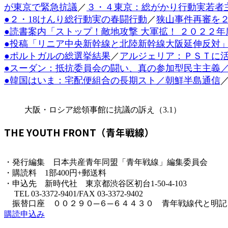
が東京で緊急抗議
／
３・４東京：総がかり行動実若者
時
:
●２・18けんり総行動実の春闘行動
／
狭山事件再審を２
●読書案内「ストップ！敵地攻撃 大軍拡！ ２０２２
●投稿「リニア中央新幹線と北陸新幹線大阪延伸反対
●ポルトガルの総選挙結果
／
アルジェリア：ＰＳＴに
●スーダン：抵抗委員会の闘い、真の参加型民主主義
●韓国はいま：宅配便組合の長期スト／朝鮮半島通信
大阪・ロシア総領事館に抗議の訴え（3.1）
THE YOUTH FRONT（青年戦線）
・発行編集 日本共産青年同盟「青年戦線」編集委員会
・購読料 1部400円+郵送料
・申込先 新時代社 東京都渋谷区初台1-50-4-103
TEL 03-3372-9401/FAX 03-3372-9402
振替口座 ００２９０─６─６４４３０ 青年戦線代と明記
購読申込み