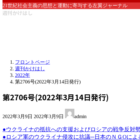
21世紀社会主義の思想と運動に寄与する左翼ジャーナル
週刊かけはし
フロントページ
週刊かけはし
2022年
第2706号(2022年3月14日発行)
第2706号(2022年3月14日発行)
最
2022年3月9日
2022年3月9日
admin
終
更
●ウクライナの抵抗への支援およびロシアの戦争反対勢
新
●ロシア軍のウクライナ侵攻に抗議─日本のＮＧОによ
日