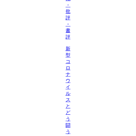
・
批
評
・
書
評
新
型
コ
ロ
ナ
ウ
イ
ル
ス
と
ど
う
闘
う