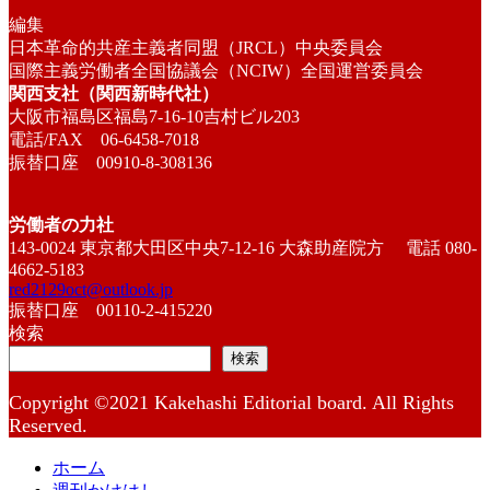
編集
日本革命的共産主義者同盟（JRCL）中央委員会
国際主義労働者全国協議会（NCIW）全国運営委員会
関西支社（関西新時代社）
大阪市福島区福島7-16-10吉村ビル203
電話/FAX 06-6458-7018
振替口座 00910-8-308136
労働者の力社
143-0024 東京都大田区中央7-12-16 大森助産院方 電話 080-
4662-5183
red2129oct@outlook.jp
振替口座 00110-2-415220
検索
検索
Copyright ©2021 Kakehashi Editorial board. All Rights
Reserved.
ホーム