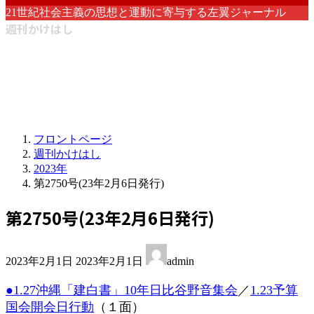
21世紀社会主義の思想と運動に寄与する左翼ジャーナル
週刊かけはし
フロントページ
週刊かけはし
2023年
第2750号(23年2月6日発行)
第2750号(23年2月6日発行)
最
2023年2月1日
2023年2月1日
admin
終
更
●1.27沖縄「建白書」10年日比谷野音集会
／
1.23予算
新
国会開会日行動
（１面）
日