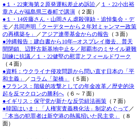
●１・22東海第２原発運転差止め訴訟
／
１・22小出裕
時
:
章さんが福島県三春町で講演
（２面）
●１・14佐藤さん・山岡さん虐殺弾劾・追悼集会・デ
モ
／
共同声明「クーデターから２年対ミャンマー政策
の再構築を」
／
アジア連帯基金からの報告
（３面）
●沖縄報告：建白書から10年─オスプレイ撤去、普天
間閉鎖、辺野古新基地中止を／那覇市のミサイル避難
訓練に抗議／１・22健堅の慰霊とフィールドワーク
（４面）
●資料：ウクライナ侵攻問題から問い直す日本の「平
和主義」
／
コラム「架橋」
（５面）
●フランス：階級的攻撃としての年金改革／
歴史的決
起を反マクロンの勝利へ
（６～７面）
●イギリス：保守党が新たな反労組法画策
（７面）
●韓国はいま：「人権実査義務化法」制定めぐって
／
「本当の犯罪者は新空港の熱風招いた民主党」
（８
面）