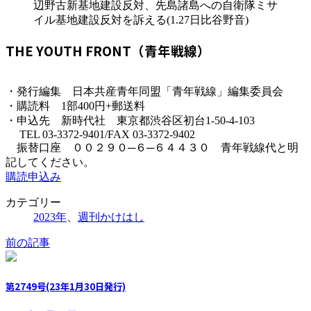
辺野古新基地建設反対、先島諸島への自衛隊ミサ
イル基地建設反対を訴える(1.27日比谷野音)
THE YOUTH FRONT（青年戦線）
・発行編集 日本共産青年同盟「青年戦線」編集委員会
・購読料 1部400円+郵送料
・申込先 新時代社 東京都渋谷区初台1-50-4-103
TEL 03-3372-9401/FAX 03-3372-9402
振替口座 ００２９０─６─６４４３０ 青年戦線代と明
記してください。
購読申込み
カテゴリー
2023年
、
週刊かけはし
前の記事
第2749号(23年1月30日発行)