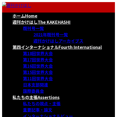
コ
ナ
ン
ビ
ホーム
Home
テ
ゲ
ン
ー
週刊かけはし
The KAKEHASHI
ツ
シ
既刊号一覧
へ
ョ
2021年既刊号一覧
ス
ン
週刊かけはしアーカイブス
キ
に
第四インターナショナル
Fourth International
ッ
移
第18回世界大会
プ
動
第17回世界大会
第16回世界大会
第15回世界大会
第11回世界大会
日本支部関連
国際委員会
私たちの主張
Assertions
私たちの視点・主張
重要記事・論文
インターナショナルビュー