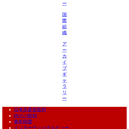
ー
国
際
組
織
ア
ー
カ
イ
ブ
ギ
ャ
ラ
リ
ー
日本共産党批判
内ゲバ批判
青年同盟
インターナショナルビュー