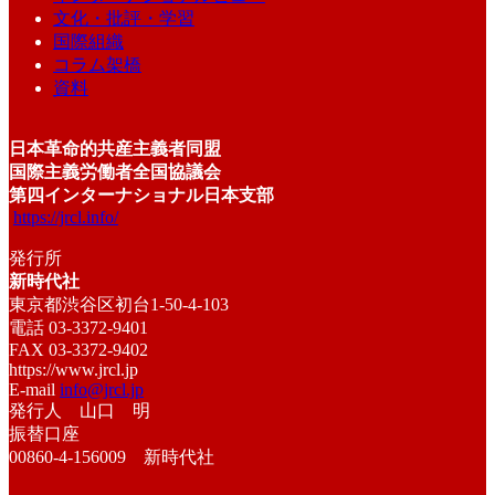
文化・批評・学習
国際組織
コラム架橋
資料
日本革命的共産主義者同盟
国際主義労働者全国協議会
第四インターナショナル日本支部
https://jrcl.info/
発行所
新時代社
東京都渋谷区初台1-50-4-103
電話 03-3372-9401
FAX 03-3372-9402
https://www.jrcl.jp
E-mail
info@jrcl.jp
発行人 山口 明
振替口座
00860-4-156009 新時代社