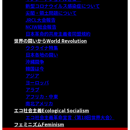
新型コロナウイルス感染症について
尖閣・領土問題について
JRCL大会報告
NCIW総会報告
日本革命的共産主義者同盟規約
世界の闘いから
World Revolution
ウクライナ特集
日本各地の闘い
沖縄闘争
韓国は今
アジア
ヨーロッパ
アラブ
アフリカ・中東
南北アメリカ
エコ社会主義
Ecological Socialism
エコ社会主義革命宣言〈第18回世界大会〉
フェミニズム
Feminism