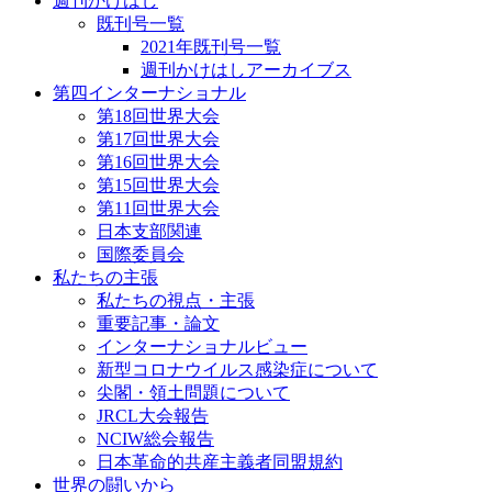
週刊かけはし
既刊号一覧
2021年既刊号一覧
週刊かけはしアーカイブス
第四インターナショナル
第18回世界大会
第17回世界大会
第16回世界大会
第15回世界大会
第11回世界大会
日本支部関連
国際委員会
私たちの主張
私たちの視点・主張
重要記事・論文
インターナショナルビュー
新型コロナウイルス感染症について
尖閣・領土問題について
JRCL大会報告
NCIW総会報告
日本革命的共産主義者同盟規約
世界の闘いから