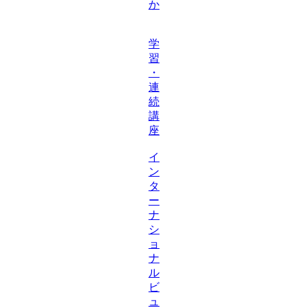
か
学
習
・
連
続
講
座
イ
ン
タ
ー
ナ
シ
ョ
ナ
ル
ビ
ュ