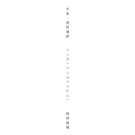
学
習
・
連
続
講
座
イ
ン
タ
ー
ナ
シ
ョ
ナ
ル
ビ
ュ
ー
国
際
組
織