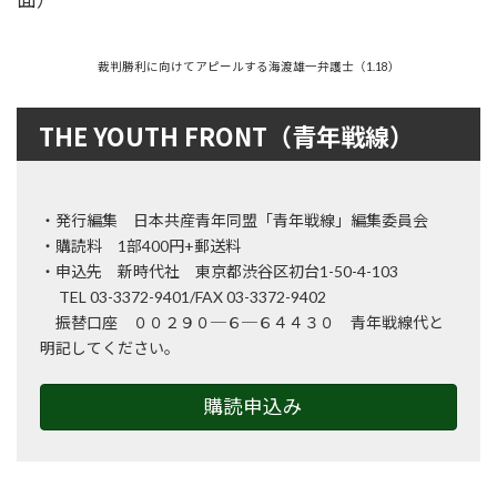
裁判勝利に向けてアピールする海渡雄一弁護士（1.18）
THE YOUTH FRONT（青年戦線）
・発行編集 日本共産青年同盟「青年戦線」編集委員会
・購読料 1部400円+郵送料
・申込先 新時代社 東京都渋谷区初台1-50-4-103
TEL 03-3372-9401/FAX 03-3372-9402
振替口座 ００２９０─６─６４４３０ 青年戦線代と
明記してください。
購読申込み