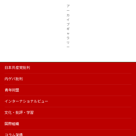
ア
ー
カ
イ
ブ
ギ
ャ
ラ
リ
ー
日本共産党批判
内ゲバ批判
青年同盟
インターナショナルビュー
文化・批評・学習
国際組織
コラム架橋