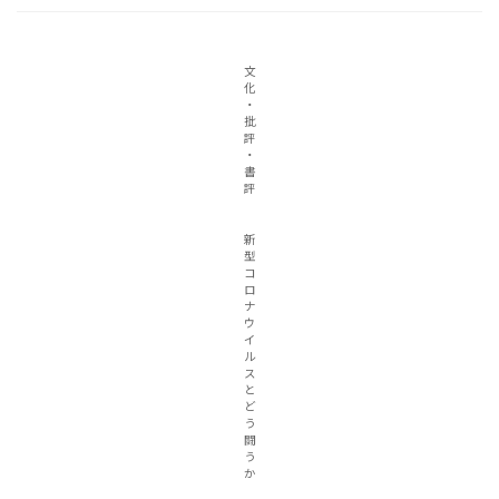
文
化
・
批
評
・
書
評
新
型
コ
ロ
ナ
ウ
イ
ル
ス
と
ど
う
闘
う
か