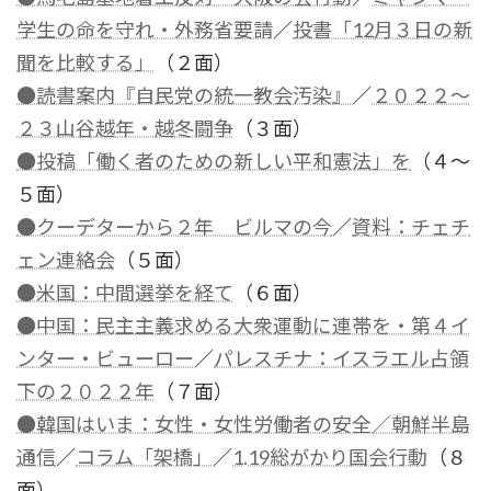
学生の命を守れ・外務省要請
／
投書「12月３日の新
聞を比較する」
（２面）
●読書案内『自民党の統一教会汚染』
／
２０２２～
２３山谷越年・越冬闘争
（３面）
●投稿「働く者のための新しい平和憲法」を
（４～
５面）
●クーデターから２年 ビルマの今
／
資料：チェチ
ェン連絡会
（５面）
●米国：中間選挙を経て
（６面）
●中国：民主主義求める大衆運動に連帯を・第４イ
ンター・ビューロー
／
パレスチナ：イスラエル占領
下の２０２２年
（７面）
●韓国はいま：女性・女性労働者の安全／朝鮮半島
通信
／
コラム「架橋」
／
1.19総がかり国会行動
（８
面）