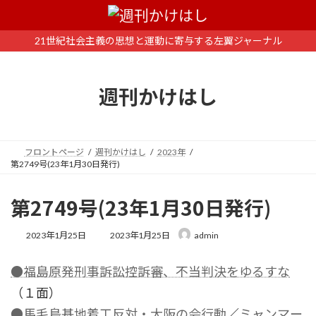
コ
ナ
ン
ビ
テ
ゲ
21世紀社会主義の思想と運動に寄与する左翼ジャーナル
ン
ー
ツ
シ
へ
ョ
週刊かけはし
ス
ン
キ
に
ッ
移
プ
動
フロントページ
週刊かけはし
2023年
第2749号(23年1月30日発行)
第2749号(23年1月30日発行)
最
2023年1月25日
2023年1月25日
admin
終
更
●福島原発刑事訴訟控訴審、不当判決をゆるすな
新
日
（１面）
時
:
●馬毛島基地着工反対・大阪の会行動
／
ミャンマー