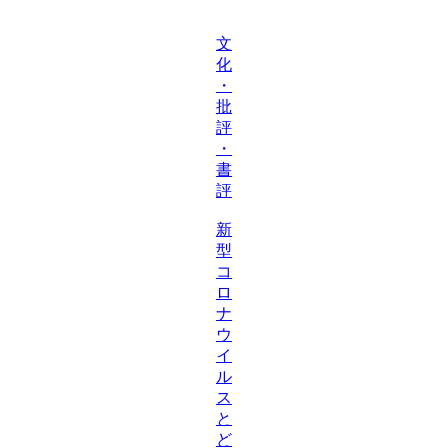
文
化
・
批
評
・
書
評
新
型
コ
ロ
ナ
ウ
イ
ル
ス
と
ど