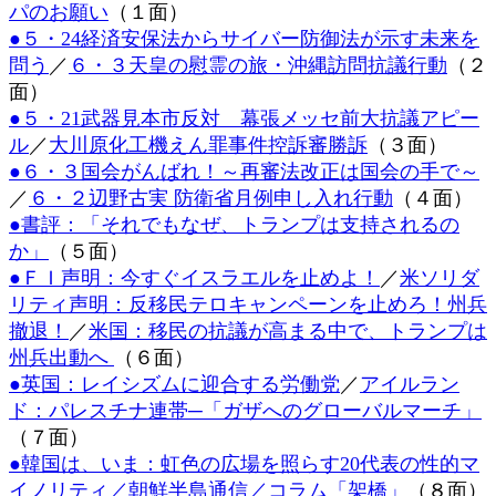
パのお願い
（１面）
日
●５・24経済安保法からサイバー防御法が示す未来を
時
:
問う
／
６・３天皇の慰霊の旅・沖縄訪問抗議行動
（２
面）
●５・21武器見本市反対 幕張メッセ前大抗議アピー
ル
／
大川原化工機えん罪事件控訴審勝訴
（３面）
●６・３国会がんばれ！～再審法改正は国会の手で～
／
６・２辺野古実 防衛省月例申し入れ行動
（４面）
●書評：「それでもなぜ、トランプは支持されるの
か」
（５面）
●ＦＩ声明：今すぐイスラエルを止めよ！
／
米ソリダ
リティ声明：反移民テロキャンペーンを止めろ！州兵
撤退！
／
米国：移民の抗議が高まる中で、トランプは
州兵出動へ
（６面）
●英国：レイシズムに迎合する労働党
／
アイルラン
ド：パレスチナ連帯─「ガザへのグローバルマーチ」
（７面）
●韓国は、いま：虹色の広場を照らす20代表の性的マ
イノリティ／朝鮮半島通信／
コラム「架橋」
（８面）