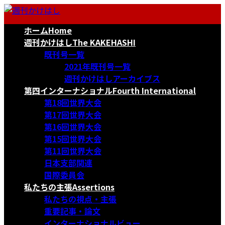
コ
ナ
ン
ビ
ホーム
Home
テ
ゲ
ン
ー
週刊かけはし
The KAKEHASHI
ツ
シ
既刊号一覧
へ
ョ
2021年既刊号一覧
ス
ン
週刊かけはしアーカイブス
キ
に
第四インターナショナル
Fourth International
ッ
移
第18回世界大会
プ
動
第17回世界大会
第16回世界大会
第15回世界大会
第11回世界大会
日本支部関連
国際委員会
私たちの主張
Assertions
私たちの視点・主張
重要記事・論文
インターナショナルビュー