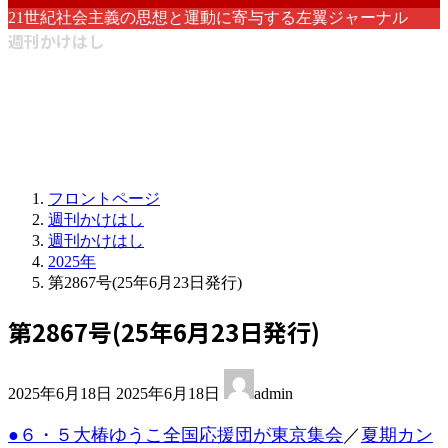
21世紀社会主義の思想と運動に寄与する左翼ジャーナル
週刊かけはし
フロントページ
週刊かけはし
週刊かけはし
2025年
第2867号(25年6月23日発行)
第2867号(25年6月23日発行)
最
2025年6月18日
2025年6月18日
admin
終
更
●６・５大椿ゆうこ全国応援団が東京集会
／
夏期カン
新