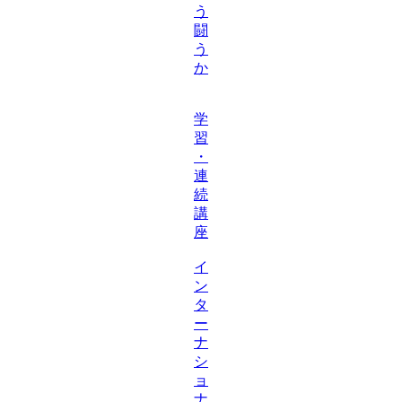
う
闘
う
か
学
習
・
連
続
講
座
イ
ン
タ
ー
ナ
シ
ョ
ナ