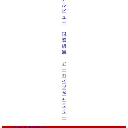
ル
ビ
ュ
ー
国
際
組
織
ア
ー
カ
イ
ブ
ギ
ャ
ラ
リ
ー