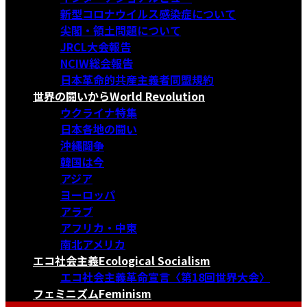
新型コロナウイルス感染症について
尖閣・領土問題について
JRCL大会報告
NCIW総会報告
日本革命的共産主義者同盟規約
世界の闘いから
World Revolution
ウクライナ特集
日本各地の闘い
沖縄闘争
韓国は今
アジア
ヨーロッパ
アラブ
アフリカ・中東
南北アメリカ
エコ社会主義
Ecological Socialism
エコ社会主義革命宣言〈第18回世界大会〉
フェミニズム
Feminism