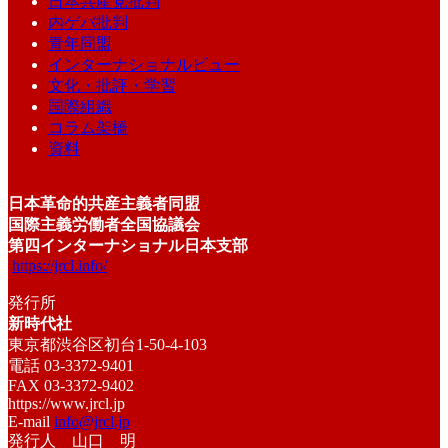
日本共産党批判
内ゲバ批判
青年同盟
インターナショナルビュー
文化・批評・学習
国際組織
コラム架橋
資料
日本革命的共産主義者同盟
国際主義労働者全国協議会
第四インターナショナル日本支部
https://jrcl.info/
発行所
新時代社
東京都渋谷区初台1-50-4-103
電話 03-3372-9401
FAX 03-3372-9402
https://www.jrcl.jp
E-mail
info@jrcl.jp
発行人 山口 明