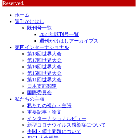
Reserved.
ホーム
週刊かけはし
既刊号一覧
2021年既刊号一覧
週刊かけはしアーカイブス
第四インターナショナル
第18回世界大会
第17回世界大会
第16回世界大会
第15回世界大会
第11回世界大会
日本支部関連
国際委員会
私たちの主張
私たちの視点・主張
重要記事・論文
インターナショナルビュー
新型コロナウイルス感染症について
尖閣・領土問題について
JRCL大会報告