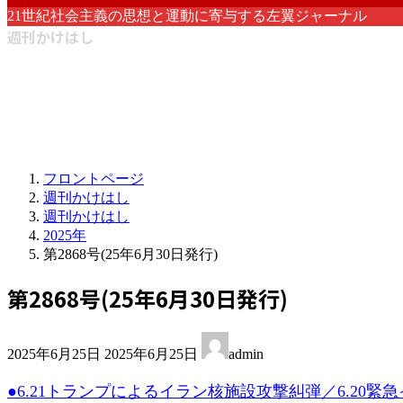
21世紀社会主義の思想と運動に寄与する左翼ジャーナル
週刊かけはし
フロントページ
週刊かけはし
週刊かけはし
2025年
第2868号(25年6月30日発行)
第2868号(25年6月30日発行)
最
2025年6月25日
2025年6月25日
admin
終
更
●6.21トランプによるイラン核施設攻撃糾弾／6.20
新