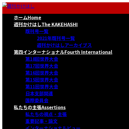
コ
ナ
ン
ビ
ホーム
Home
テ
ゲ
ン
ー
週刊かけはし
The KAKEHASHI
ツ
シ
既刊号一覧
へ
ョ
2021年既刊号一覧
ス
ン
週刊かけはしアーカイブス
キ
に
第四インターナショナル
Fourth International
ッ
移
第18回世界大会
プ
動
第17回世界大会
第16回世界大会
第15回世界大会
第11回世界大会
日本支部関連
国際委員会
私たちの主張
Assertions
私たちの視点・主張
重要記事・論文
インターナショナルビュー