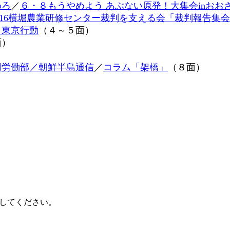
めろ
／
６・８もうやめよう あぶない原発！大集会inおお
16横堀農業研修センター裁判を支える会「裁判報告集
」東京行動
（４～５面）
面）
用労働部／朝鮮半島通信
／
コラム「架橋」
（８面）
）
してください。