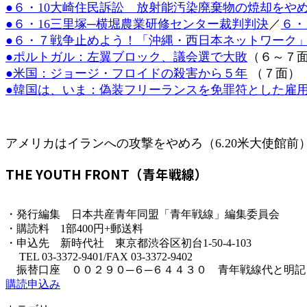
●６・10大崎住民訴訟 放射能汚染廃棄物の焼却をや
日
●６・16三里塚─横堀農業研修センター裁判判決
／
６・
時
:
●６・７戦争止めよう！「沖縄・西日本ネットワーク
●ポルトガル：左翼ブロック、議会選で大敗
（６～７
●米国：ジョージ・フロイドの殺害から５年
（７面）
●韓国は、いま：偽装フリーランスを免罪符とした雇
アメリカはイランへの攻撃をやめろ（6.20米大使館前
THE YOUTH FRONT（青年戦線）
・発行編集 日本共産青年同盟「青年戦線」編集委員会
・購読料 1部400円+郵送料
・申込先 新時代社 東京都渋谷区初台1-50-4-103
TEL 03-3372-9401/FAX 03-3372-9402
振替口座 ００２９０─６─６４４３０ 青年戦線代と明記
購読申込み