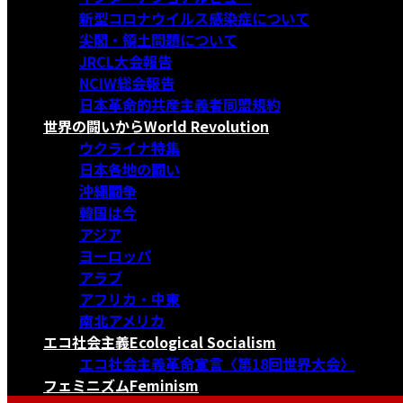
新型コロナウイルス感染症について
尖閣・領土問題について
JRCL大会報告
NCIW総会報告
日本革命的共産主義者同盟規約
世界の闘いから
World Revolution
ウクライナ特集
日本各地の闘い
沖縄闘争
韓国は今
アジア
ヨーロッパ
アラブ
アフリカ・中東
南北アメリカ
エコ社会主義
Ecological Socialism
エコ社会主義革命宣言〈第18回世界大会〉
フェミニズム
Feminism