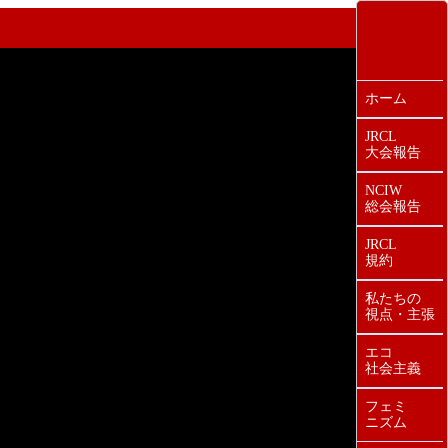
ホーム
JRCL
大会報告
NCIW
総会報告
JRCL
規約
私たちの
視点・主張
エコ
社会主義
フェミ
ニズム