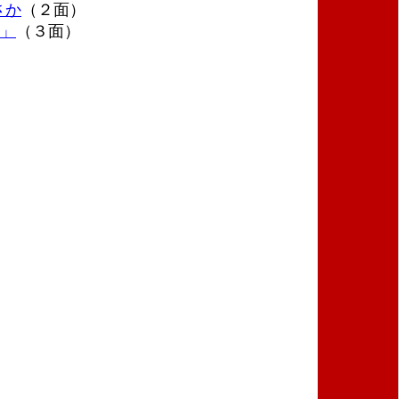
さか
（２面）
会」
（３面）