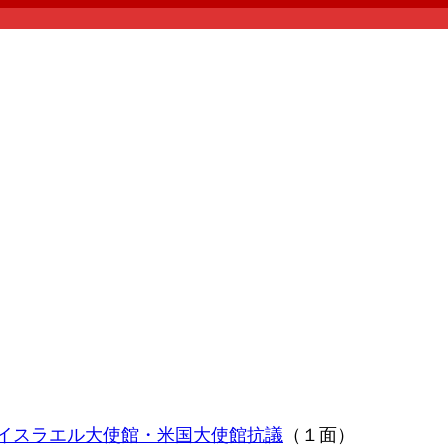
緊急イスラエル大使館・米国大使館抗議
（１面）