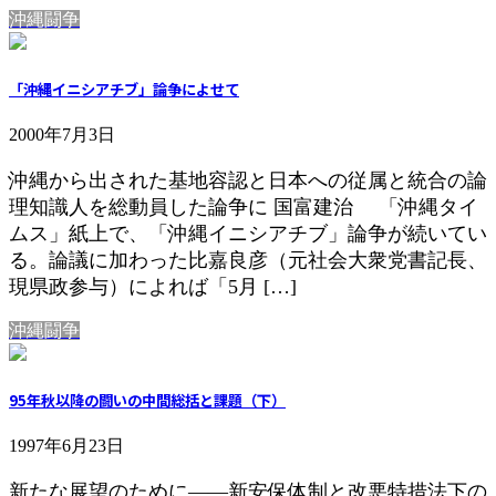
沖縄闘争
「沖縄イニシアチブ」論争によせて
2000年7月3日
沖縄から出された基地容認と日本への従属と統合の論
理知識人を総動員した論争に 国富建治 「沖縄タイ
ムス」紙上で、「沖縄イニシアチブ」論争が続いてい
る。論議に加わった比嘉良彦（元社会大衆党書記長、
現県政参与）によれば「5月 […]
沖縄闘争
95年秋以降の闘いの中間総括と課題（下）
1997年6月23日
新たな展望のために――新安保体制と改悪特措法下の