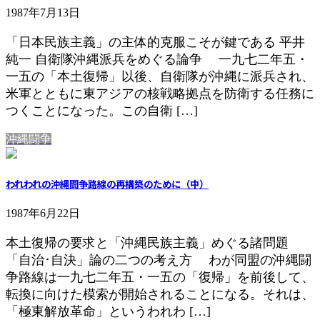
1987年7月13日
「日本民族主義」の主体的克服こそが鍵である 平井
純一 自衛隊沖縄派兵をめぐる論争 一九七二年五・
一五の「本土復帰」以後、自衛隊が沖縄に派兵され、
米軍とともに東アジアの核戦略拠点を防衛する任務に
つくことになった。この自衛 […]
沖縄闘争
われわれの沖縄闘争路線の再構築のために（中）
1987年6月22日
本土復帰の要求と「沖縄民族主義」めぐる諸問題
「自治･自決」論の二つの考え方 わが同盟の沖縄闘
争路線は一九七二年五・一五の「復帰」を前後して、
転換に向けた模索が開始されることになる。それは、
「極東解放革命」というわれわ […]