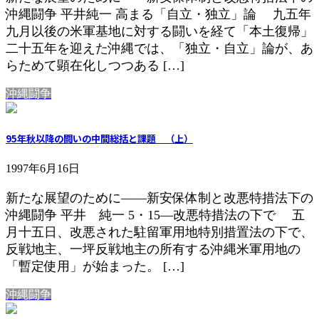
沖縄闘争 平井純一 高まる「自立・独立」論 九五年
九月以後の米軍基地に対する闘いを経て「本土復帰」
二十五年を迎えた沖縄では、「独立・自立」論が、あ
らためて顕在化しつつある […]
沖縄闘争
95年秋以降の闘いの中間総括と課題 （上）
1997年6月16日
新たな展望のために――新安保体制と改悪特措法下の
沖縄闘争 平井 純一 5・15―改悪特措法の下で 五
月十五日、改悪された駐留軍用地特別措置法の下で、
反戦地主、一坪反戦地主の所有する沖縄米軍用地の
「暫定使用」が始まった。 […]
沖縄闘争