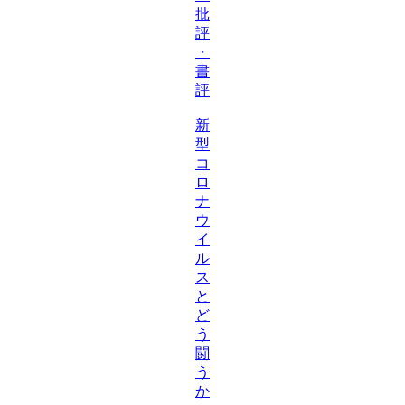
批
評
・
書
評
新
型
コ
ロ
ナ
ウ
イ
ル
ス
と
ど
う
闘
う
か