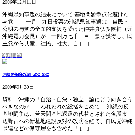
2006年12月11日
沖縄県知事選の結果について 基地問題争点化避けた
与党 十一月十九日投票の沖縄県知事選は、自民・
公明の与党の全面的支援を受けた仲井真弘多候補（元
沖縄電力会長）が三十四万七千三百三票を獲得し、民
主党から共産、社民、社大、自 […]
沖縄闘争
沖縄闘争論の深化のために
2000年9月30日
資料：沖縄の「自治・自決・独立」論にどう向き合う
べきなのか――われわれの総括をこめて 沖縄の反
基地闘争は、普天間基地返還の代替とされた名護市・
辺野古への新基地建設反対の攻防を経て、自民党沖縄
県連などの保守層をも含めた「 […]