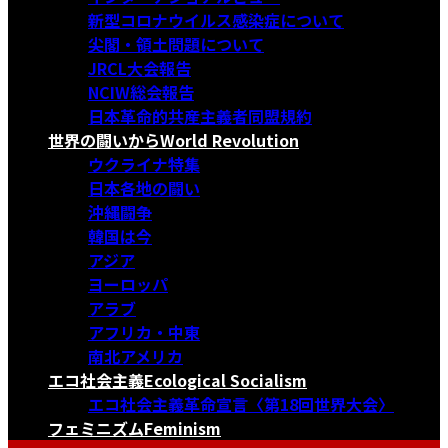
新型コロナウイルス感染症について
尖閣・領土問題について
JRCL大会報告
NCIW総会報告
日本革命的共産主義者同盟規約
世界の闘いから
World Revolution
ウクライナ特集
日本各地の闘い
沖縄闘争
韓国は今
アジア
ヨーロッパ
アラブ
アフリカ・中東
南北アメリカ
エコ社会主義
Ecological Socialism
エコ社会主義革命宣言〈第18回世界大会〉
フェミニズム
Feminism