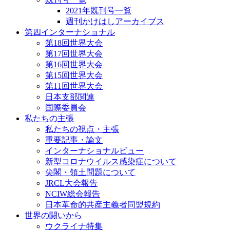
2021年既刊号一覧
週刊かけはしアーカイブス
第四インターナショナル
第18回世界大会
第17回世界大会
第16回世界大会
第15回世界大会
第11回世界大会
日本支部関連
国際委員会
私たちの主張
私たちの視点・主張
重要記事・論文
インターナショナルビュー
新型コロナウイルス感染症について
尖閣・領土問題について
JRCL大会報告
NCIW総会報告
日本革命的共産主義者同盟規約
世界の闘いから
ウクライナ特集