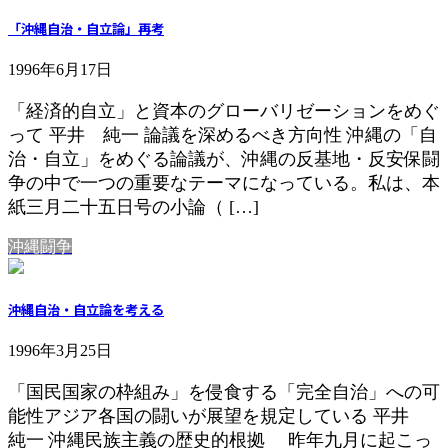
「沖縄自治・自立論」再考
1996年6月17日
「経済的自立」と資本のグローバリゼーションをめぐ
って 平井 純一 論議を深めるべき方向性 沖縄の「自
治・自立」をめぐる論議が、沖縄の反基地・反安保闘
争の中で一つの重要なテーマになっている。私は、本
紙三月二十五日号の小論（ […]
沖縄闘争
沖縄自治・自立論を考える
1996年3月25日
「国民国家の枠組み」を侵食する「完全自治」への可
能性アジア各国の闘いが展望を規定している 平井
純一 沖縄民族主義の歴史的根拠 昨年九月に起こっ