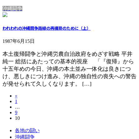
沖縄闘争
われわれの沖縄闘争路線の再構築のために（上）
1987年6月15日
本土復帰闘争と沖縄労農自治政府をめざす戦略 平井
純一 総括にあたっての基本的視座 「『復帰』から
十五年めの今日、沖縄の本土並み一体化は良きにつ
け、悪しきにつけ進み、沖縄の独自性の喪失への警告
が発せられて久しくなります。 […]
投
«
固
1
稿
…
定
固
9
ペ
の
固
10
定
ー
定
ペ
ジ
ペ
各地の闘い
ペ
ー
沖縄闘争
ー
ジ