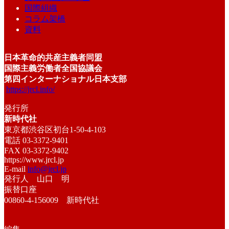
国際組織
コラム架橋
資料
日本革命的共産主義者同盟
国際主義労働者全国協議会
第四インターナショナル日本支部
https://jrcl.info/
発行所
新時代社
東京都渋谷区初台1-50-4-103
電話 03-3372-9401
FAX 03-3372-9402
https://www.jrcl.jp
E-mail
info@jrcl.jp
発行人 山口 明
振替口座
00860-4-156009 新時代社