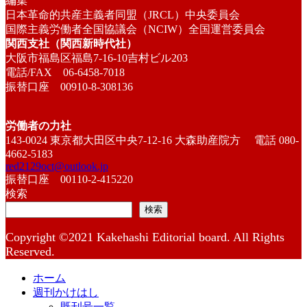
編集
日本革命的共産主義者同盟（JRCL）中央委員会
国際主義労働者全国協議会（NCIW）全国運営委員会
関西支社（関西新時代社）
大阪市福島区福島7-16-10吉村ビル203
電話/FAX 06-6458-7018
振替口座 00910-8-308136
労働者の力社
143-0024 東京都大田区中央7-12-16 大森助産院方 電話 080-
4662-5183
red2129oct@outlook.jp
振替口座 00110-2-415220
検索
検索
Copyright ©2021 Kakehashi Editorial board. All Rights
Reserved.
ホーム
週刊かけはし
既刊号一覧