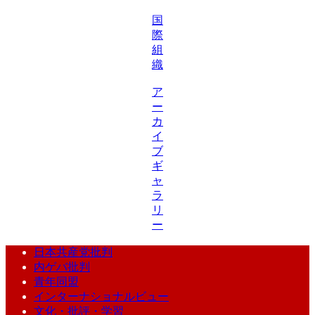
国
際
組
織
ア
ー
カ
イ
ブ
ギ
ャ
ラ
リ
ー
日本共産党批判
内ゲバ批判
青年同盟
インターナショナルビュー
文化・批評・学習