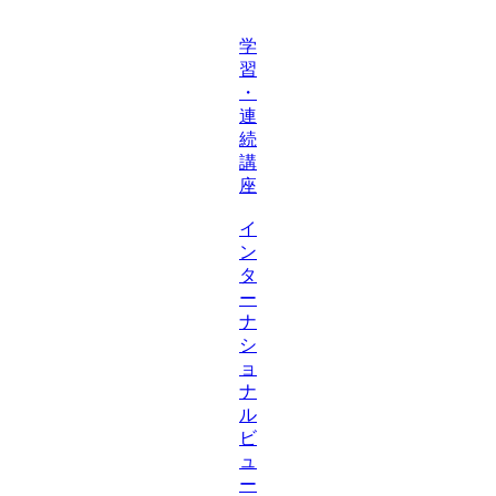
学
習
・
連
続
講
座
イ
ン
タ
ー
ナ
シ
ョ
ナ
ル
ビ
ュ
ー