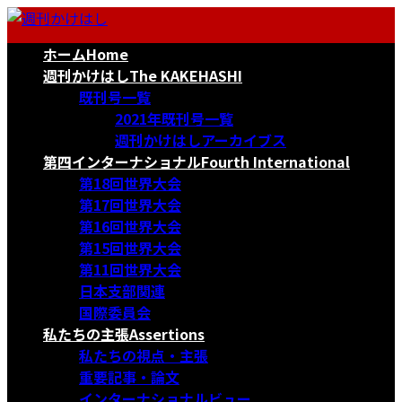
コ
ナ
ン
ビ
ホーム
Home
テ
ゲ
ン
ー
週刊かけはし
The KAKEHASHI
ツ
シ
既刊号一覧
へ
ョ
2021年既刊号一覧
ス
ン
週刊かけはしアーカイブス
キ
に
第四インターナショナル
Fourth International
ッ
移
第18回世界大会
プ
動
第17回世界大会
第16回世界大会
第15回世界大会
第11回世界大会
日本支部関連
国際委員会
私たちの主張
Assertions
私たちの視点・主張
重要記事・論文
インターナショナルビュー