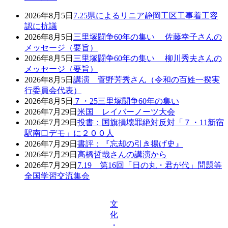
ー
ジ
2026年8月5日
7.25県によるリニア静岡工区工事着工容
ジ
認に抗議
送
2026年8月5日
三里塚闘争60年の集い 佐藤幸子さんの
メッセージ（要旨）
り
2026年8月5日
三里塚闘争60年の集い 柳川秀夫さんの
メッセージ（要旨）
2026年8月5日
講演 菅野芳秀さん（令和の百姓一揆実
行委員会代表）
2026年8月5日
７・25三里塚闘争60年の集い
2026年7月29日
米国 レイバーノーツ大会
2026年7月29日
投書：国旗損壊罪絶対反対「７・11新宿
駅南口デモ」に２００人
2026年7月29日
書評：『忘却の引き揚げ史』
2026年7月29日
高橋哲哉さんの講演から
2026年7月29日
7.19 第16回「日の丸・君が代」問題等
全国学習交流集会
文
化
・