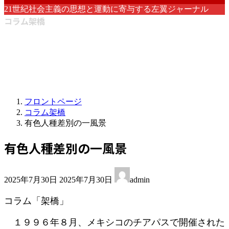
21世紀社会主義の思想と運動に寄与する左翼ジャーナル
コラム架橋
フロントページ
コラム架橋
有色人種差別の一風景
有色人種差別の一風景
最
2025年7月30日
2025年7月30日
admin
終
更
コラム「架橋」
新
日
１９９６年８月、メキシコのチアパスで開催された
時