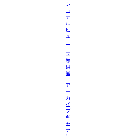
シ
ョ
ナ
ル
ビ
ュ
ー
国
際
組
織
ア
ー
カ
イ
ブ
ギ
ャ
ラ