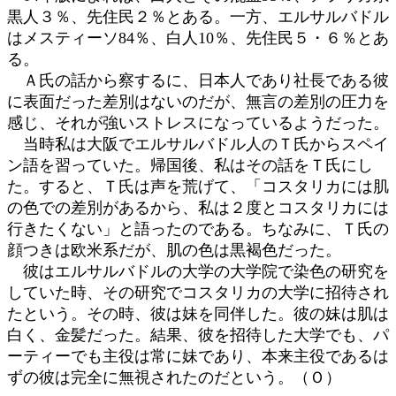
黒人３％、先住民２％とある。一方、エルサルバドル
はメスティーソ84％、白人10％、先住民５・６％とあ
る。
Ａ氏の話から察するに、日本人であり社長である彼
に表面だった差別はないのだが、無言の差別の圧力を
感じ、それが強いストレスになっているようだった。
当時私は大阪でエルサルバドル人のＴ氏からスペイ
ン語を習っていた。帰国後、私はその話をＴ氏にし
た。すると、Ｔ氏は声を荒げて、「コスタリカには肌
の色での差別があるから、私は２度とコスタリカには
行きたくない」と語ったのである。ちなみに、Ｔ氏の
顔つきは欧米系だが、肌の色は黒褐色だった。
彼はエルサルバドルの大学の大学院で染色の研究を
していた時、その研究でコスタリカの大学に招待され
たという。その時、彼は妹を同伴した。彼の妹は肌は
白く、金髪だった。結果、彼を招待した大学でも、パ
ーティーでも主役は常に妹であり、本来主役であるは
ずの彼は完全に無視されたのだという。（Ｏ）