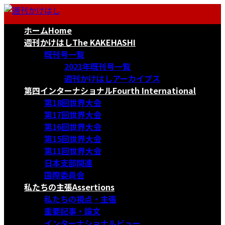
コ
ナ
ン
ビ
ホーム
Home
テ
ゲ
ン
ー
週刊かけはし
The KAKEHASHI
ツ
シ
既刊号一覧
へ
ョ
2021年既刊号一覧
ス
ン
週刊かけはしアーカイブス
キ
に
第四インターナショナル
Fourth International
ッ
移
第18回世界大会
プ
動
第17回世界大会
第16回世界大会
第15回世界大会
第11回世界大会
日本支部関連
国際委員会
私たちの主張
Assertions
私たちの視点・主張
重要記事・論文
インターナショナルビュー