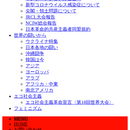
新型コロナウイルス感染症について
尖閣・領土問題について
JRCL大会報告
NCIW総会報告
日本革命的共産主義者同盟規約
世界の闘いから
ウクライナ特集
日本各地の闘い
沖縄闘争
韓国は今
アジア
ヨーロッパ
アラブ
アフリカ・中東
南北アメリカ
エコ社会主義
エコ社会主義革命宣言〈第18回世界大会〉
フェミニズム
MENU
HOME
お問い合わせ