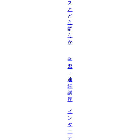
ス
と
ど
う
闘
う
か
学
習
・
連
続
講
座
イ
ン
タ
ー
ナ