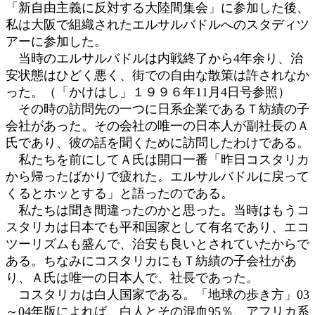
「新自由主義に反対する大陸間集会」に参加した後、
:
私は大阪で組織されたエルサルバドルへのスタディツ
アーに参加した。
当時のエルサルバドルは内戦終了から4年余り、治
安状態はひどく悪く、街での自由な散策は許されなか
った。（「かけはし」１９９６年11月4日号参照）
その時の訪問先の一つに日系企業であるＴ紡績の子
会社があった。その会社の唯一の日本人が副社長のＡ
氏であり、彼の話を聞くために訪問したわけである。
私たちを前にしてＡ氏は開口一番「昨日コスタリカ
から帰ったばかりで疲れた。エルサルバドルに戻って
くるとホッとする」と語ったのである。
私たちは聞き間違ったのかと思った。当時はもうコ
スタリカは日本でも平和国家として有名であり、エコ
ツーリズムも盛んで、治安も良いとされていたからで
ある。ちなみにコスタリカにもＴ紡績の子会社があ
り、Ａ氏は唯一の日本人で、社長であった。
コスタリカは白人国家である。「地球の歩き方」03
～04年版によれば、白人とその混血95％、アフリカ系