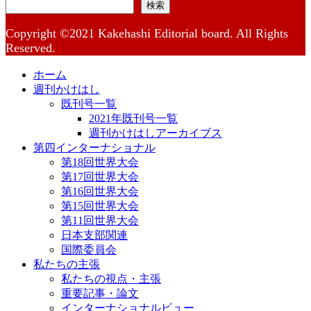
検索
Copyright ©2021 Kakehashi Editorial board. All Rights
Reserved.
ホーム
週刊かけはし
既刊号一覧
2021年既刊号一覧
週刊かけはしアーカイブス
第四インターナショナル
第18回世界大会
第17回世界大会
第16回世界大会
第15回世界大会
第11回世界大会
日本支部関連
国際委員会
私たちの主張
私たちの視点・主張
重要記事・論文
インターナショナルビュー