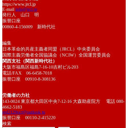
https://www.jrcl.jp
E-mail
info@jrcl.jp
発行人 山口 明
振替口座
00860-4-156009 新時代社
編集
日本革命的共産主義者同盟（JRCL）中央委員会
国際主義労働者全国協議会（NCIW）全国運営委員会
関西支社（関西新時代社）
大阪市福島区福島7-16-10吉村ビル203
電話/FAX 06-6458-7018
振替口座 00910-8-308136
労働者の力社
143-0024 東京都大田区中央7-12-16 大森助産院方 電話 080-
4662-5183
red2129oct@outlook.jp
振替口座 00110-2-415220
検索