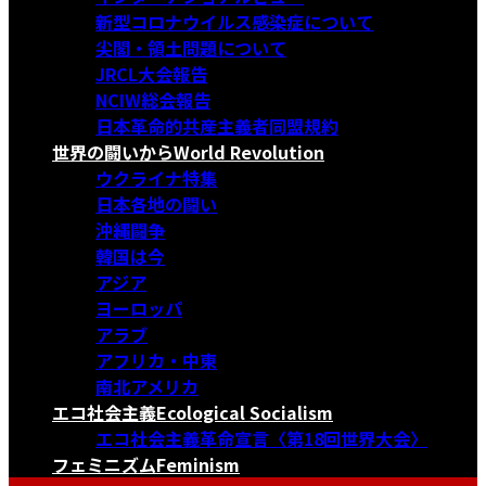
新型コロナウイルス感染症について
尖閣・領土問題について
JRCL大会報告
NCIW総会報告
日本革命的共産主義者同盟規約
世界の闘いから
World Revolution
ウクライナ特集
日本各地の闘い
沖縄闘争
韓国は今
アジア
ヨーロッパ
アラブ
アフリカ・中東
南北アメリカ
エコ社会主義
Ecological Socialism
エコ社会主義革命宣言〈第18回世界大会〉
フェミニズム
Feminism