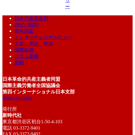
リ
ー
日本共産党批判
内ゲバ批判
青年同盟
インターナショナルビュー
文化・批評・学習
国際組織
コラム架橋
資料
日本革命的共産主義者同盟
国際主義労働者全国協議会
第四インターナショナル日本支部
https://jrcl.info/
発行所
新時代社
東京都渋谷区初台1-50-4-103
電話 03-3372-9401
FAX 03-3372-9402