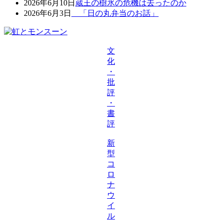
2026年6月10日
蔵王の樹氷の危機は去ったのか
2026年6月3日
「日の丸弁当のお話」
文
化
・
批
評
・
書
評
新
型
コ
ロ
ナ
ウ
イ
ル