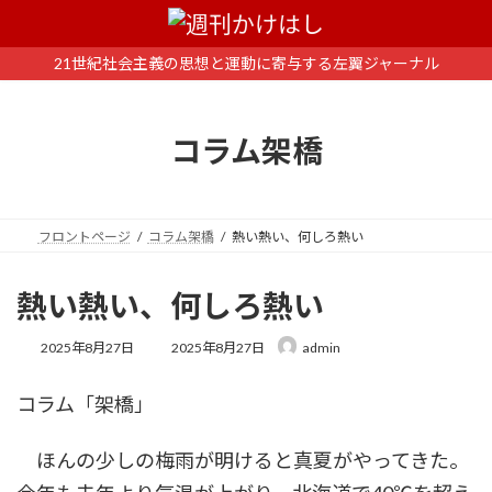
コ
ナ
ン
ビ
テ
ゲ
21世紀社会主義の思想と運動に寄与する左翼ジャーナル
ン
ー
ツ
シ
へ
ョ
コラム架橋
ス
ン
キ
に
ッ
移
プ
動
フロントページ
コラム架橋
熱い熱い、何しろ熱い
熱い熱い、何しろ熱い
最
2025年8月27日
2025年8月27日
admin
終
更
コラム「架橋」
新
日
時
ほんの少しの梅雨が明けると真夏がやってきた。
: