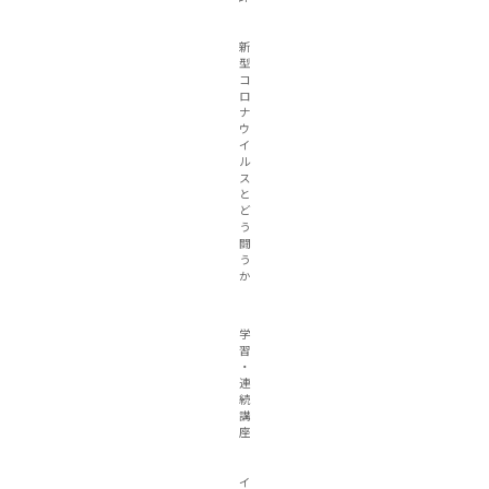
新
型
コ
ロ
ナ
ウ
イ
ル
ス
と
ど
う
闘
う
か
学
習
・
連
続
講
座
イ