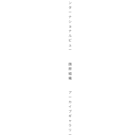
ン
タ
ー
ナ
シ
ョ
ナ
ル
ビ
ュ
ー
国
際
組
織
ア
ー
カ
イ
ブ
ギ
ャ
ラ
リ
ー