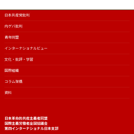
日本共産党批判
内ゲバ批判
青年同盟
インターナショナルビュー
文化・批評・学習
国際組織
コラム架橋
資料
日本革命的共産主義者同盟
国際主義労働者全国協議会
第四インターナショナル日本支部