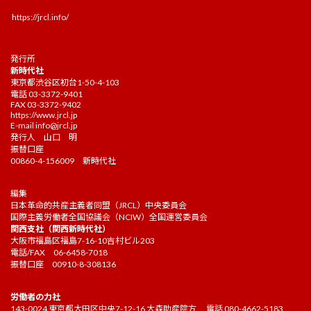
https://jrcl.info/
発行所
新時代社
東京都渋谷区初台1-50-4-103
電話 03-3372-9401
FAX 03-3372-9402
https://www.jrcl.jp
E-mail
info@jrcl.jp
発行人 山口 明
振替口座
00860-4-156009 新時代社
編集
日本革命的共産主義者同盟（JRCL）中央委員会
国際主義労働者全国協議会（NCIW）全国運営委員会
関西支社（関西新時代社）
大阪市福島区福島7-16-10吉村ビル203
電話/FAX 06-6458-7018
振替口座 00910-8-308136
労働者の力社
143-0024 東京都大田区中央7-12-16 大森助産院方 電話 080-4662-5183