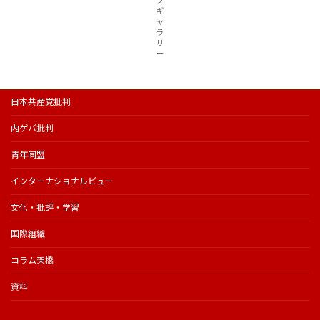
ブ
ギ
ャ
ラ
リ
ー
日本共産党批判
内ゲバ批判
青年同盟
インターナショナルビュー
文化・批評・学習
国際組織
コラム架橋
資料