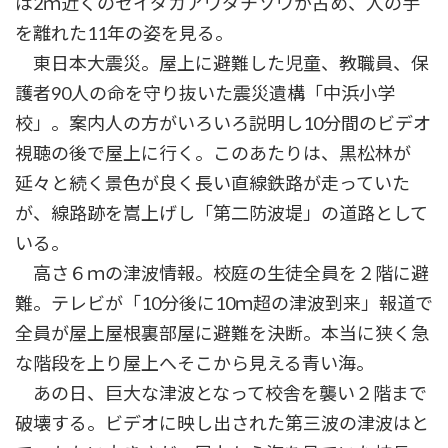
は2ｍ近くのセイダカアワダチソウが占め、人の手
を離れた11年の姿を見る。
東日本大震災。屋上に避難した児童、教職員、保
護者90人の命を守り抜いた震災遺構「中浜小学
校」。案内人の方がいろいろ説明し10分間のビデオ
視聴の後で屋上に行く。このあたりは、黒松林が
延々と続く景色が良く長い直線鉄路が走っていた
が、線路跡を嵩上げし「第二防波堤」の道路として
いる。
高さ６ｍの津波情報。校庭の生徒全員を２階に避
難。テレビが「10分後に10ｍ超の津波到来」報道で
全員が屋上屋根裏部屋に避難を決断。本当に狭く急
な階段を上り屋上へそこから見える青い海。
あの日、巨大な津波となって校舎を襲い２階まで
破壊する。ビデオに映し出された第三波の津波はと