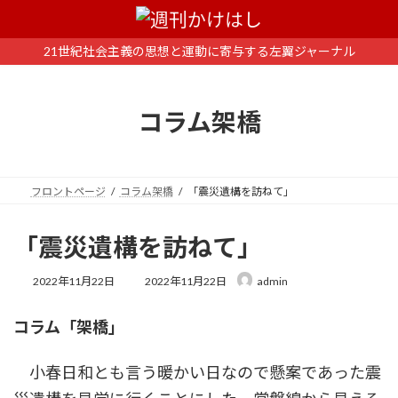
コ
ナ
ン
ビ
テ
ゲ
21世紀社会主義の思想と運動に寄与する左翼ジャーナル
ン
ー
ツ
シ
へ
ョ
コラム架橋
ス
ン
キ
に
ッ
移
プ
動
フロントページ
コラム架橋
「震災遺構を訪ねて」
「震災遺構を訪ねて」
最
2022年11月22日
2022年11月22日
admin
終
更
コラム「架橋」
新
日
時
小春日和とも言う暖かい日なので懸案であった震
: