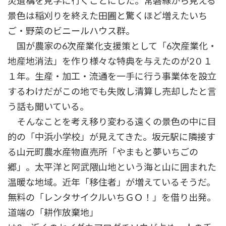
災遺構を見学に行くことにした。常磐線から見える
景色は稲刈りを終えた田圃と驚くほど増えたいち
ご・野菜のビニールハウス群。
国が農家の6次産業化支援策として「6次産業化・
地産地消法」を作り様々な特典を与えたのが2０１
１年。生産・加工・流通を一手に行う事業体を設立
するわけだがこの地でも失敗し清算し売却したと言
う話も聞いている。
そんなことを考え移り変わる遠くの景色の中に目
的の「中浜小学校」が見えてきた。坂元駅に隣接す
る山元町農水産物直売所「やまもと夢いちごの
郷」。太平洋と阿武隈山地という海と山に囲まれた
温暖な地域。近年「移住者」が増えているそうだ。
無料の「レンタサイクルいちＧＯ！」を借り出発。
道端の「耕作放棄地」