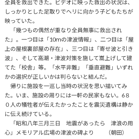
全員を救出できた。ビデオに映った救出の状況は、
しっかりとした足取りでヘリに向かう子どもたちが
映っていた。
「幾つもの偶然が重なり全員無事に救出され
た」。一つ目は「10ｍの津波情報」、二つ目は「屋
上の屋根裏部屋の存在」、三つ目は「寄せ波と引き
波」、そして高潮・津波対策を施して嵩上げして建
てた「校舎」等。「水平非難」「垂直避難」いずれ
かの選択が正しいかは判らないと結んだ。
帰りに施設を一巡し当時の状況を思い描いてみ
た。いま、施設の周りには一軒の民家もない。6８
０人の犠牲者が伝えたかったことを震災遺構は静か
に伝え続けている。
「昭和八年三月三日 地震があったら 津浪の用
心」メモリアル広場の津波の碑より （朝田）