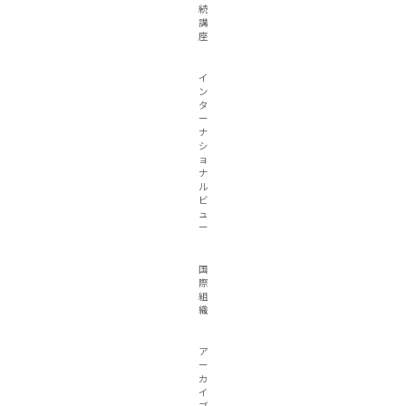
続
講
座
イ
ン
タ
ー
ナ
シ
ョ
ナ
ル
ビ
ュ
ー
国
際
組
織
ア
ー
カ
イ