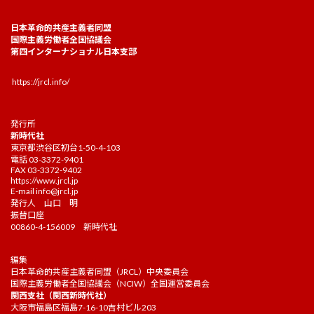
日本革命的共産主義者同盟
国際主義労働者全国協議会
第四インターナショナル日本支部
https://jrcl.info/
発行所
新時代社
東京都渋谷区初台1-50-4-103
電話 03-3372-9401
FAX 03-3372-9402
https://www.jrcl.jp
E-mail
info@jrcl.jp
発行人 山口 明
振替口座
00860-4-156009 新時代社
編集
日本革命的共産主義者同盟（JRCL）中央委員会
国際主義労働者全国協議会（NCIW）全国運営委員会
関西支社（関西新時代社）
大阪市福島区福島7-16-10吉村ビル203