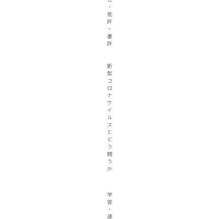
・
批
評
・
書
評
新
型
コ
ロ
ナ
ウ
イ
ル
ス
と
ど
う
闘
う
か
学
習
・
連