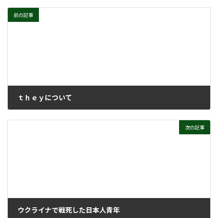
前の記事
ｔｈｅｙについて
2022年11月16日
次の記事
ウクライナで戦死した日本人青年