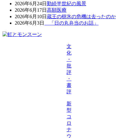
2026年6月24日
勤続半世紀の風景
2026年6月17日
高額医療
2026年6月10日
蔵王の樹氷の危機は去ったのか
2026年6月3日
「日の丸弁当のお話」
文
化
・
批
評
・
書
評
新
型
コ
ロ
ナ
ウ