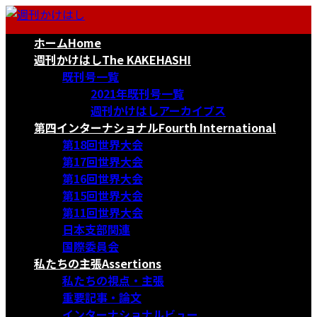
コ
ナ
ン
ビ
ホーム
Home
テ
ゲ
ン
ー
週刊かけはし
The KAKEHASHI
ツ
シ
既刊号一覧
へ
ョ
2021年既刊号一覧
ス
ン
週刊かけはしアーカイブス
キ
に
第四インターナショナル
Fourth International
ッ
移
第18回世界大会
プ
動
第17回世界大会
第16回世界大会
第15回世界大会
第11回世界大会
日本支部関連
国際委員会
私たちの主張
Assertions
私たちの視点・主張
重要記事・論文
インターナショナルビュー