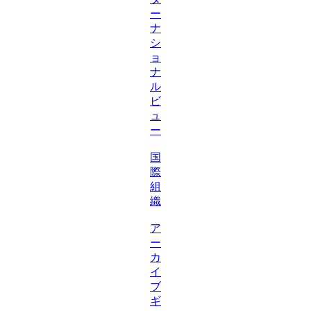
ー
ナ
シ
ョ
ナ
ル
ビ
ュ
ー
国
際
組
織
ア
ー
カ
イ
ブ
ギ