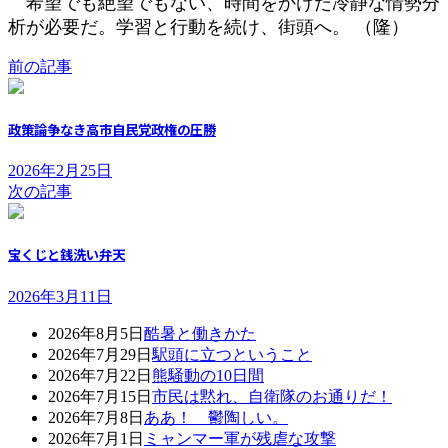
希望でも絶望でもない、時間をかけた冷静な情勢分
析が必要だ。学習と行動を続け、街頭へ。 （隆）
前の記事
政策論争なき高市自民党政権の圧勝
2026年2月25日
次の記事
宝くじと銭洗い弁天
2026年3月11日
2026年8月5日
酷暑と働きかた
2026年7月29日
駅頭に立つということ
2026年7月22日
熊騒動の10日間
2026年7月15日
市民は黙れ、自衛隊のお通りだ！
2026年7月8日
ああ！ 鬱陶しい。
2026年7月1日
ミャンマー軍が残虐な攻撃