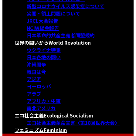
新型コロナウイルス感染症について
尖閣・領土問題について
JRCL大会報告
NCIW総会報告
日本革命的共産主義者同盟規約
世界の闘いから
World Revolution
ウクライナ特集
日本各地の闘い
沖縄闘争
韓国は今
アジア
ヨーロッパ
アラブ
アフリカ・中東
南北アメリカ
エコ社会主義
Ecological Socialism
エコ社会主義革命宣言〈第18回世界大会〉
フェミニズム
Feminism