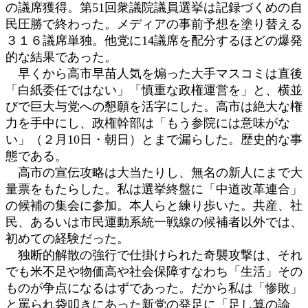
の議席獲得。第51回衆議院議員選挙は記録づくめの自
:
民圧勝で終わった。メディアの事前予想を塗り替える
３１６議席単独。他党に14議席を配分するほどの爆発
的な結果であった。
早くから高市早苗人気を煽った大手マスコミは直後
「白紙委任ではない」「慎重な政権運営を」と、横並
びで巨大与党への懇願を活字にした。高市は絶大な権
力を手中にし、政権幹部は「もう参院には意味がな
い」（２月10日・朝日）とまで漏らした。歴史的な事
態である。
高市の宣伝攻略は大当たりし、無名の新人にまで大
量票をもたらした。私は選挙終盤に「中道改革連合」
の候補の集会に参加。本人らと練り歩いた。共産、社
民、あるいは市民運動系統一戦線の候補者以外では、
初めての経験だった。
独断的解散の強行で仕掛けられた奇襲攻撃は、それ
でも米不足や物価高や社会保障すなわち「生活」その
ものが争点になるはずであった。だから私は「惨敗」
と罵られ袋叩きにあった新党の発足に「足し算の論