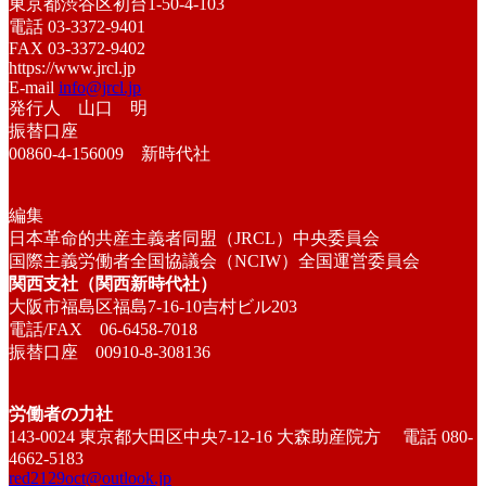
東京都渋谷区初台1-50-4-103
電話 03-3372-9401
FAX 03-3372-9402
https://www.jrcl.jp
E-mail
info@jrcl.jp
発行人 山口 明
振替口座
00860-4-156009 新時代社
編集
日本革命的共産主義者同盟（JRCL）中央委員会
国際主義労働者全国協議会（NCIW）全国運営委員会
関西支社（関西新時代社）
大阪市福島区福島7-16-10吉村ビル203
電話/FAX 06-6458-7018
振替口座 00910-8-308136
労働者の力社
143-0024 東京都大田区中央7-12-16 大森助産院方 電話 080-
4662-5183
red2129oct@outlook.jp