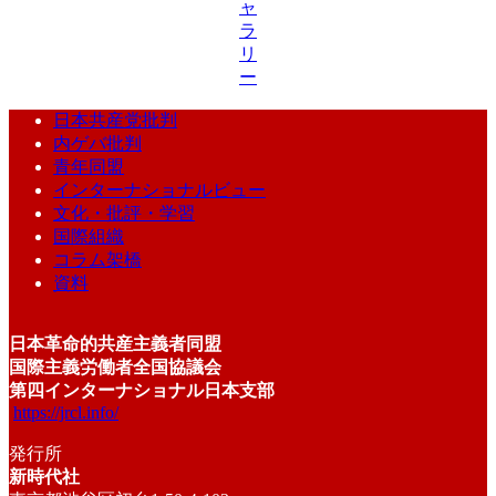
ャ
ラ
リ
ー
日本共産党批判
内ゲバ批判
青年同盟
インターナショナルビュー
文化・批評・学習
国際組織
コラム架橋
資料
日本革命的共産主義者同盟
国際主義労働者全国協議会
第四インターナショナル日本支部
https://jrcl.info/
発行所
新時代社