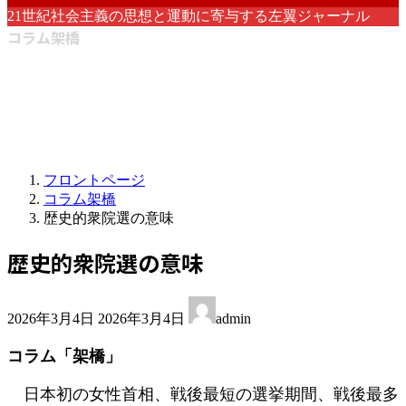
21世紀社会主義の思想と運動に寄与する左翼ジャーナル
コラム架橋
フロントページ
コラム架橋
歴史的衆院選の意味
歴史的衆院選の意味
最
2026年3月4日
2026年3月4日
admin
終
更
コラム「架橋」
新
日
日本初の女性首相、戦後最短の選挙期間、戦後最多
時