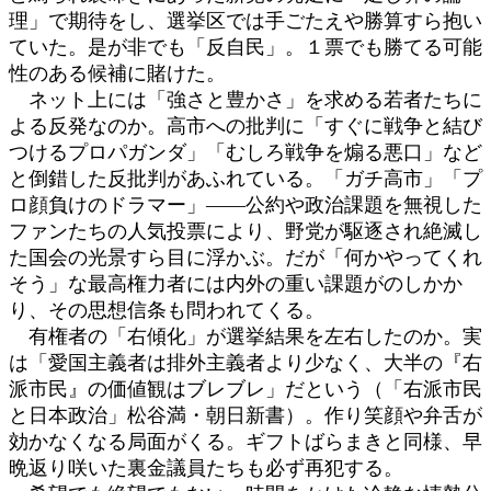
理」で期待をし、選挙区では手ごたえや勝算すら抱い
ていた。是が非でも「反自民」。１票でも勝てる可能
性のある候補に賭けた。
ネット上には「強さと豊かさ」を求める若者たちに
よる反発なのか。高市への批判に「すぐに戦争と結び
つけるプロパガンダ」「むしろ戦争を煽る悪口」など
と倒錯した反批判があふれている。「ガチ高市」「プ
ロ顔負けのドラマー」――公約や政治課題を無視した
ファンたちの人気投票により、野党が駆逐され絶滅し
た国会の光景すら目に浮かぶ。だが「何かやってくれ
そう」な最高権力者には内外の重い課題がのしかか
り、その思想信条も問われてくる。
有権者の「右傾化」が選挙結果を左右したのか。実
は「愛国主義者は排外主義者より少なく、大半の『右
派市民』の価値観はブレブレ」だという（「右派市民
と日本政治」松谷満・朝日新書）。作り笑顔や弁舌が
効かなくなる局面がくる。ギフトばらまきと同様、早
晩返り咲いた裏金議員たちも必ず再犯する。