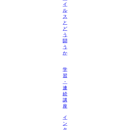
イ
ル
ス
と
ど
う
闘
う
か
学
習
・
連
続
講
座
イ
ン
タ