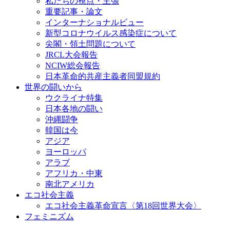
私たちの視点・主張
重要記事・論文
インターナショナルビュー
新型コロナウイルス感染症について
尖閣・領土問題について
JRCL大会報告
NCIW総会報告
日本革命的共産主義者同盟規約
世界の闘いから
ウクライナ特集
日本各地の闘い
沖縄闘争
韓国は今
アジア
ヨーロッパ
アラブ
アフリカ・中東
南北アメリカ
エコ社会主義
エコ社会主義革命宣言〈第18回世界大会〉
フェミニズム