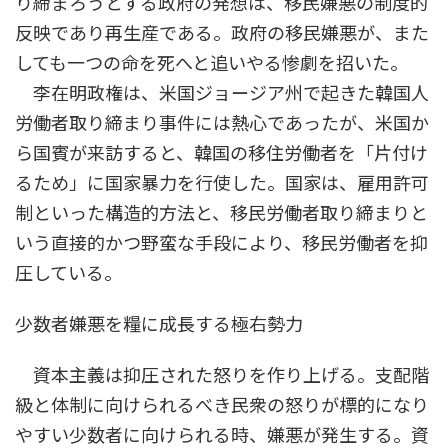
り締まろうとする政府の発想は、移民嫌悪の制度的
反映であり再生産である。政府の移民嫌悪が、また
しても一つの命を死へと追いやる惨劇を招いた。
李在明政権は、米国ジョージア州で起きた韓国人
労働者取り締まり事件には熱心であったが、米国か
ら国賓が来訪すると、韓国の移住労働者を「片付け
るため」に国家暴力を行使した。国家は、雇用許可
制といった構造的方法と、移民労働者取り締まりと
いう直接的かつ野蛮な手段により、移民労働者を抑
圧している。
少数者嫌悪を糧に成長する極右勢力
資本主義は抑圧された怒りを作り上げる。支配階
級と体制に向けられるべき民衆の怒りが標的になり
やすい少数者に向けられる時、嫌悪が発生する。資