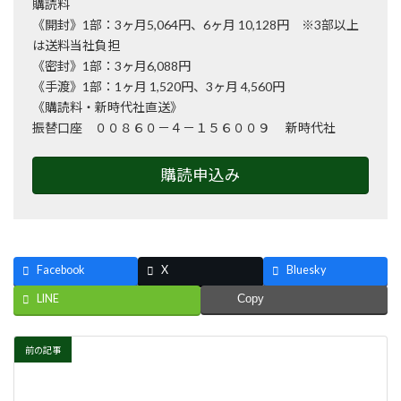
購読料
《開封》1部：3ヶ月5,064円、6ヶ月 10,128円 ※3部以上
は送料当社負担
《密封》1部：3ヶ月6,088円
《手渡》1部：1ヶ月 1,520円、3ヶ月 4,560円
《購読料・新時代社直送》
振替口座 ００８６０－４－１５６００９ 新時代社
購読申込み
Facebook
X
Bluesky
LINE
Copy
前の記事