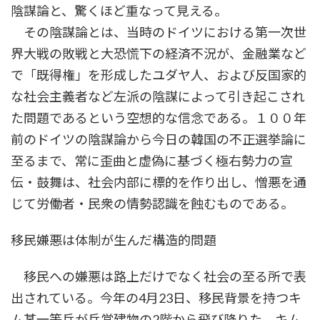
陰謀論と、驚くほど重なって見える。
その陰謀論とは、当時のドイツにおける第一次世
界大戦の敗戦と大恐慌下の経済不況が、金融業など
で「既得権」を形成したユダヤ人、および反国家的
な社会主義者など左派の陰謀によって引き起こされ
た問題であるという空想的な信念である。１００年
前のドイツの陰謀論から今日の韓国の不正選挙論に
至るまで、常に歪曲と虚偽に基づく極右勢力の宣
伝・鼓舞は、社会内部に標的を作り出し、憎悪を通
じて労働者・民衆の情勢認識を蝕むものである。
移民嫌悪は体制が生んだ構造的問題
移民への嫌悪は路上だけでなく社会の至る所で表
出されている。今年の4月23日、移民背景を持つキ
ム某一等兵が兵営建物の2階から飛び降りた。キム