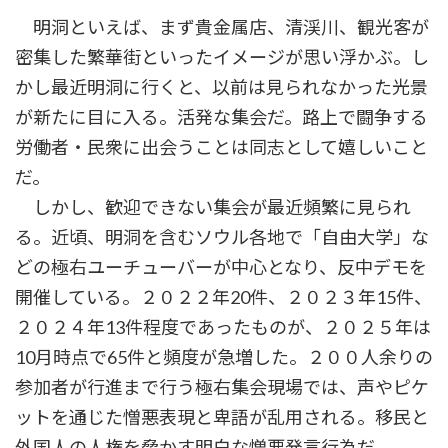
時
明洞といえば、まず貴金属店、清渓川、観光客が
:
密集した繁華街といったイメージが思い浮かぶ。し
かし最近明洞に行くと、以前は見られなかった光景
が新たに目に入る。活発な集会だ。路上で闘争する
労働者・民衆に出会うことは同志として嬉しいこと
だ。
しかし、歓迎できない集会が最近頻繁に見られ
る。近頃、明洞を含むソウル各地で「自由大学」な
どの極右ユーチューバーが中心となり、反中デモを
開催している。２０２２年20件、２０２３年15件、
２０２４年13件程度であったものが、２０２５年は
10月時点で65件と頻度が急増した。２００人余りの
参加者が行進まで行う極右集会現場では、声やピケ
ットを通じた憎悪表現と卑語が乱用される。移民と
外国人の人権を脅かす明白な憎悪発言行為だ。