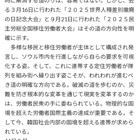
時に解消する道のりは、容易ではない。しかし、去
る３月16日に行われた「２０２５世界人種差別撤廃
の日記念大会」と９月21日に行われた「２０２５民
主労総全国移住労働者大会」はその道の方向性を明
確に示す。
多様な移民と移住労働者が主体として構成され発
言し、ソウル市内を行進しながら自らの要求を可視
化する姿。そして、これに連帯する定住労働者が隊
列を組み街へ繰り出す姿こそが、われわれが進むべ
き道の明確な方向である。破滅の道を歩むのか、災
難を防ぎ根本的な変革を通じて現実を変革するのか
は、労働者民衆の手に委ねられている。物理的な国
境を超えた労働者国際主義の達成が重要である。そ
して今、韓国社会内部の国境を超える連帯が求めら
れている。