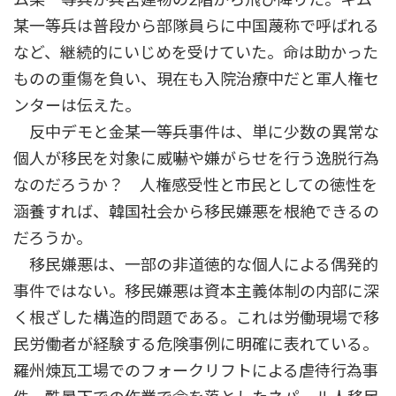
某一等兵は普段から部隊員らに中国蔑称で呼ばれる
など、継続的にいじめを受けていた。命は助かった
ものの重傷を負い、現在も入院治療中だと軍人権セ
ンターは伝えた。
反中デモと金某一等兵事件は、単に少数の異常な
個人が移民を対象に威嚇や嫌がらせを行う逸脱行為
なのだろうか？ 人権感受性と市民としての徳性を
涵養すれば、韓国社会から移民嫌悪を根絶できるの
だろうか。
移民嫌悪は、一部の非道徳的な個人による偶発的
事件ではない。移民嫌悪は資本主義体制の内部に深
く根ざした構造的問題である。これは労働現場で移
民労働者が経験する危険事例に明確に表れている。
羅州煉瓦工場でのフォークリフトによる虐待行為事