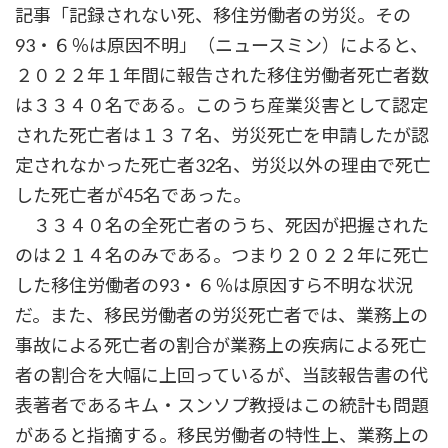
記事「記録されない死、移住労働者の労災。その
93・６％は原因不明」（ニュースミン）によると、
２０２２年１年間に報告された移住労働者死亡者数
は３３４０名である。このうち産業災害として認定
された死亡者は１３７名、労災死亡を申請したが認
定されなかった死亡者32名、労災以外の理由で死亡
した死亡者が45名であった。
３３４０名の全死亡者のうち、死因が把握された
のは２１４名のみである。つまり２０２２年に死亡
した移住労働者の93・６％は原因すら不明な状況
だ。また、移民労働者の労災死亡者では、業務上の
事故による死亡者の割合が業務上の疾病による死亡
者の割合を大幅に上回っているが、当該報告書の代
表著者であるキム・スンソプ教授はこの統計も問題
があると指摘する。移民労働者の特性上、業務上の