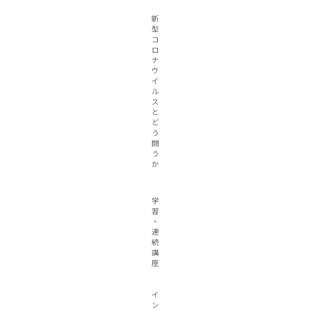
新
型
コ
ロ
ナ
ウ
イ
ル
ス
と
ど
う
闘
う
か
学
習
・
連
続
講
座
イ
ン