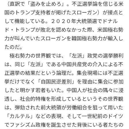
（直訳で「盗みを止めろ」。不正選挙論を信じる米
国のトランプ支持者が掲げたスローガン）が接点と
して機能している。２０２０年大統領選でドナル
ド・トランプが敗北を認めなかった際、米国極右勢
力が叫んでいたスローガンを韓国極右勢力が輸入し
たのだ。
極右勢力の世界観では、「左派」政党の選挙勝利
は、同じ「左派」である中国共産党の介入による不
正選挙の結果だという論理だ。集会現場には不正選
挙だけでなく「自国民逆差別」を理由に集会に参加
したと明かす若者もいた。中国人が社会の隅々に浸
透し、社会的特権を形成しているというその世界観
は、弾劾された前大統領が労働組合を狙って用いた
「カルテル」などの表現、そして一世紀前のドイツ
でファシズム政権を誕生させた背後にいる者たちの