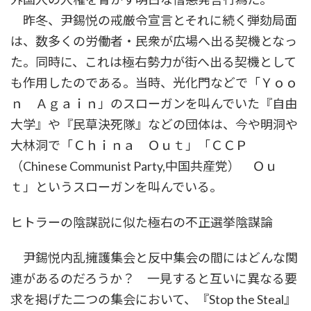
昨冬、尹錫悦の戒厳令宣言とそれに続く弾劾局面
は、数多くの労働者・民衆が広場へ出る契機となっ
た。同時に、これは極右勢力が街へ出る契機として
も作用したのである。当時、光化門などで「Ｙｏｏ
ｎ Ａｇａｉｎ」のスローガンを叫んでいた『自由
大学』や『民草決死隊』などの団体は、今や明洞や
大林洞で「Ｃｈｉｎａ Ｏｕｔ」「ＣＣＰ
（Chinese Communist Party,中国共産党） Ｏｕ
ｔ」というスローガンを叫んでいる。
ヒトラーの陰謀説に似た極右の不正選挙陰謀論
尹錫悦内乱擁護集会と反中集会の間にはどんな関
連があるのだろうか？ 一見すると互いに異なる要
求を掲げた二つの集会において、『Stop the Steal』