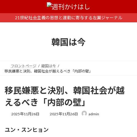
コ
ナ
ン
ビ
テ
ゲ
21世紀社会主義の思想と運動に寄与する左翼ジャーナル
ン
ー
ツ
シ
へ
ョ
韓国は今
ス
ン
キ
に
ッ
移
プ
動
フロントページ
韓国は今
移民嫌悪と決別、韓国社会が越えるべき「内部の壁」
移民嫌悪と決別、韓国社会が越
えるべき「内部の壁」
最
2025年11月26日
2025年11月26日
admin
終
更
ユン・スンヒョン
新
日