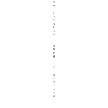
タ
ー
ナ
シ
ョ
ナ
ル
ビ
ュ
ー
国
際
組
織
ア
ー
カ
イ
ブ
ギ
ャ
ラ
リ
ー