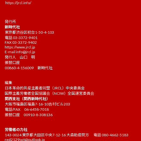
https://jrcl.info/
発行所
新時代社
東京都渋谷区初台1-50-4-103
電話 03-3372-9401
FAX 03-3372-9402
https://www.jrcl.jp
E-mail
info@jrcl.jp
発行人 山口 明
振替口座
00860-4-156009 新時代社
編集
日本革命的共産主義者同盟（JRCL）中央委員会
国際主義労働者全国協議会（NCIW）全国運営委員会
関西支社（関西新時代社）
大阪市福島区福島7-16-10吉村ビル203
電話/FAX 06-6458-7018
振替口座 00910-8-308136
労働者の力社
143-0024 東京都大田区中央7-12-16 大森助産院方 電話 080-4662-5183
red2129oct@outlook.jp