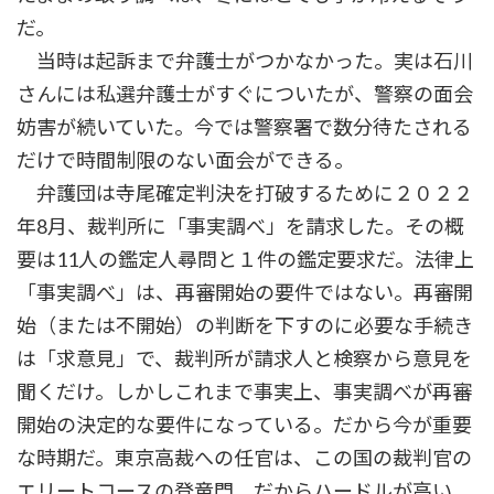
だ。
当時は起訴まで弁護士がつかなかった。実は石川
さんには私選弁護士がすぐについたが、警察の面会
妨害が続いていた。今では警察署で数分待たされる
だけで時間制限のない面会ができる。
弁護団は寺尾確定判決を打破するために２０２２
年8月、裁判所に「事実調べ」を請求した。その概
要は11人の鑑定人尋問と１件の鑑定要求だ。法律上
「事実調べ」は、再審開始の要件ではない。再審開
始（または不開始）の判断を下すのに必要な手続き
は「求意見」で、裁判所が請求人と検察から意見を
聞くだけ。しかしこれまで事実上、事実調べが再審
開始の決定的な要件になっている。だから今が重要
な時期だ。東京高裁への任官は、この国の裁判官の
エリートコースの登竜門。だからハードルが高い。