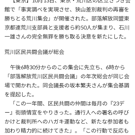
【東京】10月13日、東京・荒川区の区立さつき会
館で「事実調べを実現させ、狭山差別裁判の再審を
勝ちとる荒川集会」が開催された。部落解放同盟東
京都連荒川支部員と支援者ら約50人が集まり、石川
一雄さんの完全無罪を勝ち取る決意を新たにした。
荒川区民共闘会議が総会
午後6時30分からのこの集会に先立ち、6時から
「部落解放荒川区民共闘会議」の年次総会が同じ会
場で開かれた。同会議長の坂本繁夫さんが集会基調
を提起した。
「この一年間、区民共闘の仲間は毎月の『23デ
ー』街頭情宣をやりきった。通行人への署名の呼び
かけと裁判所へのハガキ運動など、新たな参加者も
加わり精力的に続けてきた」。「この行動で反応も