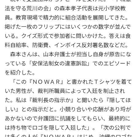
法を守る荒川の会」の森本孝子代表は元小学校教
員。教育現場で精力的に組合活動を展開してきた。
掲げた一枚のフリップにはいくつかの数字が並んで
いる。クイズ形式で参加者に問いかけた。答えは食
料自給率、防衛費、インボイス反対署名数などだ。
森本さんは、山本弁護士が担当し自身が原告にな
っている「安保法制女の違憲訴訟」でのエピソード
を紹介した。
「この『ＮＯ ＷＡＲ』と書かれたＴシャツを着て
いた男性が、裁判所職員によって入廷を制止され
た。私は『裁判長の指示か』と聞いたら『隠してほ
しい』との指示だと。小競り合いや応酬があり埒が
あかないので弁護団に抗議をしてもらい、最終的に
は持ち物でロゴを隠して入廷した」。「次の公判で
は多くの人が『ＮＯ ＷＡＲ』はじめ、沖縄のロゴな