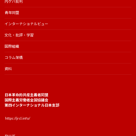
内ゲバ批判
青年同盟
インターナショナルビュー
文化・批評・学習
国際組織
コラム架橋
資料
日本革命的共産主義者同盟
国際主義労働者全国協議会
第四インターナショナル日本支部
https://jrcl.info/