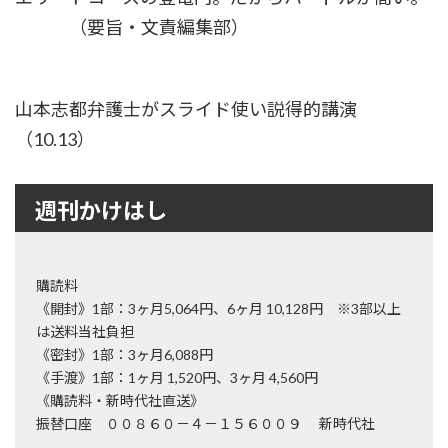
（要旨・文責編集部）
山本志都弁護士がスライド使い説得的講演
（10.13）
週刊かけはし
購読料
《開封》1部：3ヶ月5,064円、6ヶ月 10,128円 ※3部以上
は送料当社負担
《密封》1部：3ヶ月6,088円
《手渡》1部：1ヶ月 1,520円、3ヶ月 4,560円
《購読料・新時代社直送》
振替口座 ００８６０－４－１５６００９ 新時代社