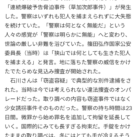
「連続爆破予告脅迫事件（草加次郎事件）」が発生
した。警察はいずれも犯人を捕まえられずに大失態
を続けていた。「警察は何となく無能だ」という
人々の感覚が「警察は明らかに無能」へと変わり、
世論の厳しい非難を浴びていた。篠田弘作国家公安
委員長（当時）は「狭山では何としても生きた犯人
を捕まえる」と発言。地に落ちた警察の威信をかけ
たでたらめな見込み捜査が開始された。
石川さんは「窃盗容疑」で典型的な別件逮捕をさ
れた。当時は今では考えられない違法捜査のオンパ
レードだった。取り調べの内容も窃盗事件ではなく
少女誘拐事件そのものだった。警察の持ち時間は23
日間。微罪から始め罪名を追加して拘留を延長して
いく。国際的にみても長すぎる拘束だ。手錠をかけ
たままの取り調べは、冬にはとても手が冷えるそう