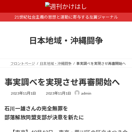
コ
ナ
ン
ビ
テ
ゲ
21世紀社会主義の思想と運動に寄与する左翼ジャーナル
ン
ー
ツ
シ
へ
ョ
日本地域・沖縄闘争
ス
ン
キ
に
ッ
移
プ
動
フロントページ
日本地域・沖縄闘争
事実調べを実現させ再審開始へ
事実調べを実現させ再審開始へ
最
2023年11月1日
2023年11月1日
admin
終
更
石川一雄さんの完全無罪を
新
日
部落解放同盟支部が決意を新たに
時
: