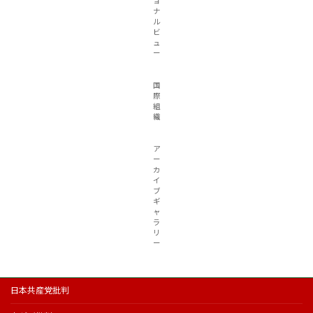
ョ
ナ
ル
ビ
ュ
ー
国
際
組
織
ア
ー
カ
イ
ブ
ギ
ャ
ラ
リ
ー
日本共産党批判