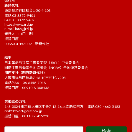
発行所
新時代社
東京都渋谷区初台1-50-4-103
電話 03-3372-9401
FAX 03-3372-9402
https://www.jrcl.jp
E-mail
info@jrcl.jp
発行人 山口 明
振替口座
00860-4-156009 新時代社
編集
日本革命的共産主義者同盟（JRCL）中央委員会
国際主義労働者全国協議会（NCIW）全国運営委員会
関西支社（関西新時代社）
大阪市福島区福島7-16-10吉村ビル203
電話/FAX 06-6458-7018
振替口座 00910-8-308136
労働者の力社
143-0024 東京都大田区中央7-12-16 大森助産院方 電話 080-4662-5183
red2129oct@outlook.jp
振替口座 00110-2-415220
検索