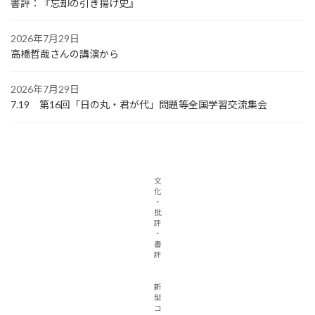
書評：『忘却の引き揚げ史』
2026年7月29日
高橋哲哉さんの講演から
2026年7月29日
7.19 第16回「日の丸・君が代」問題等全国学習交流集会
文
化
・
批
評
・
書
評
新
型
コ