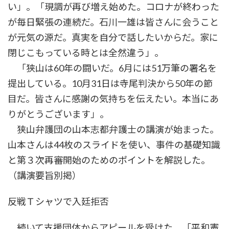
い」。「現調が再び増え始めた。コロナが終わった
が毎日緊張の連続だ。石川一雄は皆さんに会うこと
が元気の源だ。真実を自分で話したいからだ。家に
閉じこもっている時とは全然違う」。
「狭山は60年の闘いだ。6月には51万筆の署名を
提出している。10月31日は寺尾判決から50年の節
目だ。皆さんに感謝の気持ちを伝えたい。本当にあ
りがとうございます」。
狭山弁護団の山本志都弁護士の講演が始まった。
山本さんは44枚のスライドを使い、事件の基礎知識
と第３次再審開始のためのポイントを解説した。
（講演要旨別掲）
反戦Ｔシャツで入廷拒否
続いて支援団体からアピールを受けた。「平和憲