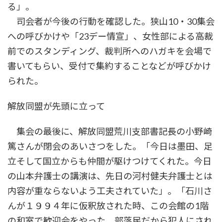
る」。
司会者が今後の行動を確認した。狭山10・30集会
への呼びかけや「23デー情宣」、女性部による高裁
前でのスタンディング、裁判所へのハガキを会場で
書いてもらい、受付で集約することなどが呼びかけ
られた。
解放同盟が先頭に立って
集会の最後に、解放同盟荒川支部書記長の小野崎
篤さんが閉会のあいさつをした。「今日は墨田、足
立そして国立からも仲間が駆けつけてくれた。今日
の山本弁護士の講演は、先日の河村健夫弁護士とは
内容が重ならないよう工夫されていた」。「石川さ
んが１９９４年に仮釈放された時、この会館の1階
の和室で歓迎会をやった。部落民だから犯人にされ