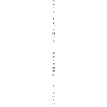
ロ
ナ
ウ
イ
ル
ス
と
ど
う
闘
う
か
学
習
・
連
続
講
座
イ
ン
タ
ー
ナ
シ