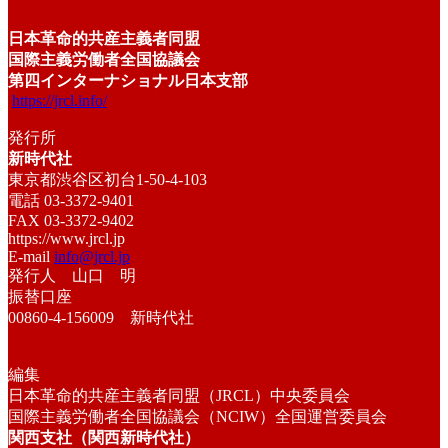
日本革命的共産主義者同盟
国際主義労働者全国協議会
第四インターナショナル日本支部
https://jrcl.info/
発行所
新時代社
東京都渋谷区初台1-50-4-103
電話 03-3372-9401
FAX 03-3372-9402
https://www.jrcl.jp
E-mail
info@jrcl.jp
発行人 山口 明
振替口座
00860-4-156009 新時代社
編集
日本革命的共産主義者同盟（JRCL）中央委員会
国際主義労働者全国協議会（NCIW）全国運営委員会
関西支社（関西新時代社）