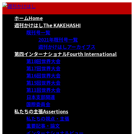
コ
ナ
ン
ビ
ホーム
Home
テ
ゲ
ン
ー
週刊かけはし
The KAKEHASHI
ツ
シ
既刊号一覧
へ
ョ
2021年既刊号一覧
ス
ン
週刊かけはしアーカイブス
キ
に
第四インターナショナル
Fourth International
ッ
移
第18回世界大会
プ
動
第17回世界大会
第16回世界大会
第15回世界大会
第11回世界大会
日本支部関連
国際委員会
私たちの主張
Assertions
私たちの視点・主張
重要記事・論文
インターナショナルビュー