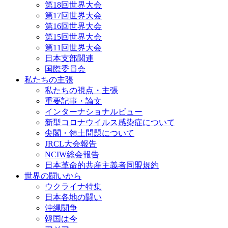
第18回世界大会
第17回世界大会
第16回世界大会
第15回世界大会
第11回世界大会
日本支部関連
国際委員会
私たちの主張
私たちの視点・主張
重要記事・論文
インターナショナルビュー
新型コロナウイルス感染症について
尖閣・領土問題について
JRCL大会報告
NCIW総会報告
日本革命的共産主義者同盟規約
世界の闘いから
ウクライナ特集
日本各地の闘い
沖縄闘争
韓国は今