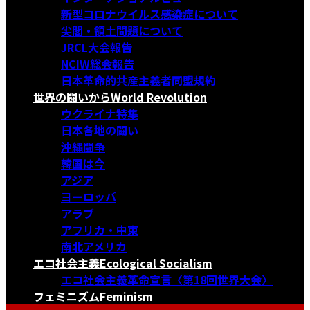
新型コロナウイルス感染症について
尖閣・領土問題について
JRCL大会報告
NCIW総会報告
日本革命的共産主義者同盟規約
世界の闘いから
World Revolution
ウクライナ特集
日本各地の闘い
沖縄闘争
韓国は今
アジア
ヨーロッパ
アラブ
アフリカ・中東
南北アメリカ
エコ社会主義
Ecological Socialism
エコ社会主義革命宣言〈第18回世界大会〉
フェミニズム
Feminism