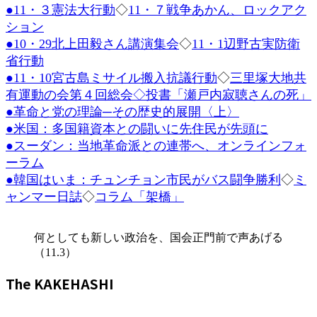
●11・３憲法大行動
◇
11・７戦争あかん、ロックアク
時
:
ション
●10・29北上田毅さん講演集会
◇
11・1辺野古実防衛
省行動
●11・10宮古島ミサイル搬入抗議行動
◇
三里塚大地共
有運動の会第４回総会
◇投書「瀬戸内寂聴さんの死」
●革命と党の理論─その歴史的展開〈上〉
●米国：多国籍資本との闘いに先住民が先頭に
●スーダン：当地革命派との連帯へ、オンラインフォ
ーラム
●韓国はいま：チュンチョン市民がバス闘争勝利
◇
ミ
ャンマー日誌
◇
コラム「架橋」
何としても新しい政治を、国会正門前で声あげる
（11.3）
The KAKEHASHI