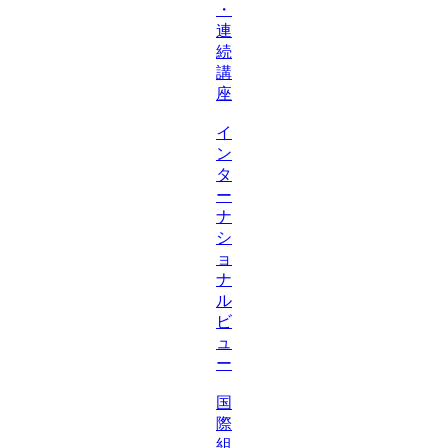
・
連
続
講
座
イ
ン
タ
ー
ナ
シ
ョ
ナ
ル
ビ
ュ
ー
国
際
組