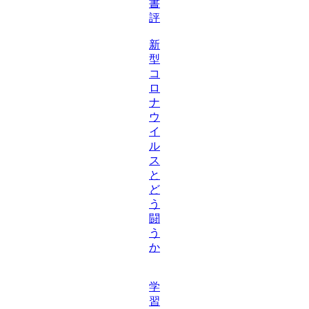
書
評
新
型
コ
ロ
ナ
ウ
イ
ル
ス
と
ど
う
闘
う
か
学
習