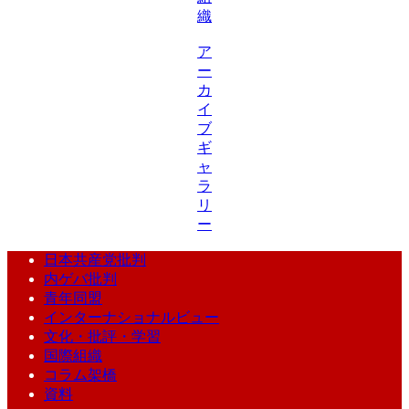
織
ア
ー
カ
イ
ブ
ギ
ャ
ラ
リ
ー
日本共産党批判
内ゲバ批判
青年同盟
インターナショナルビュー
文化・批評・学習
国際組織
コラム架橋
資料