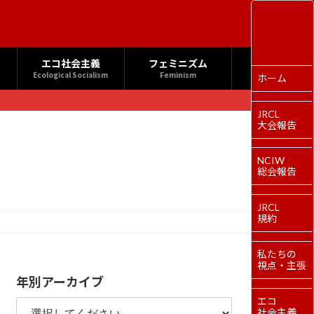
エコ社会主義
フェミニズム
Ecological Socialism
Feminism
ホーム
JRCL
大会報告
NCIW
総会報告
JRCL
規約
私たちの
視点・主張
年別アーカイブ
エコ
社会主義