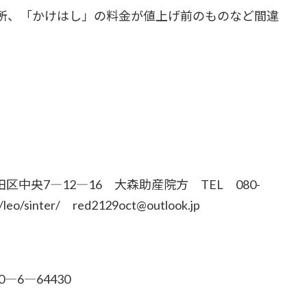
所、「かけはし」の料金が値上げ前のものなど間違
区中央7―12―16 大森助産院方 TEL 080-
leo/sinter/ red2129oct@outlook.jp
0―6―64430