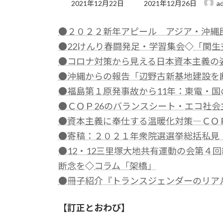
最
2021年12月22日
2021年12月26日
a
終
更
●２０２２新年アピール アジア・沖縄
新
日
●22けんり春闘発足・学習集会
◇
「関生
時
:
●コロナ対策から見える日本資本主義の
●沖縄からの報告「辺野古新基地建設を
●福島第１原発事故から11年：東電・
●ＣＯＰ26のバランスシート・エコ社会
●資本主義に奉仕する温暖化対策―ＣＯ
●寄稿：２０２１年衆院選選挙総括私見
●12・12三里塚大地共有運動の会第４
断念を
◇
コラム「架橋」
●冊子紹介『トランスジェンダーのリア
【訂正とおわび】