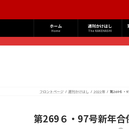
コ
ナ
ン
ビ
テ
ゲ
ン
ー
ホーム
週刊かけはし
ツ
シ
Home
The KAKEHASHI
へ
ョ
ス
ン
キ
に
ッ
移
プ
動
フロントページ
週刊かけはし
2022年
第269６・9
第269６・97号新年合併