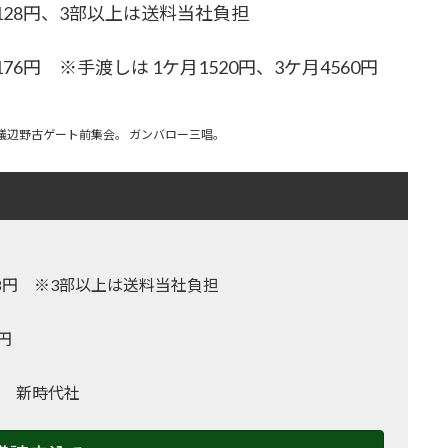
0128円、3部以上は送料当社負担
76円 ※手渡しは 1ケ月1520円、3ケ月4560円
3年抗議辺野古ゲート前集会。 ガンバロー三唱。
,128円 ※3部以上は送料当社負担
0円
 新時代社