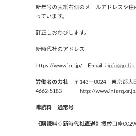
新年号の表紙右側のメールアドレスや住
っています。
訂正しおわびします。
新時代社のアドレス
https://www.jrcl.jp/ E-mail：
info@jrcl.jp
労働者の力社
〒143―0024 東京都大田
4662-5183 http://www.interq.or.jp/
購読料 通常号
《購読料♢新時代社直送》
振替口座0029