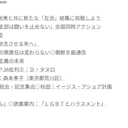
dmin
民衆と共に新たな「左派」結集に挑戦しよう
支部は闘いを止めない」全国同時アクション
姿
断念させる年へ」
国の無責任は変わらない
◇
朝鮮半島通信
主義の未来
Ｐ26批判②：Ｄ・タヌロ
：森本孝子（東京都荒川区）
回総会・記念集会
◇秋田：イージス・アショア計画
ル』
◇
読書案内：『ＬＧＢＴとハラスメント』