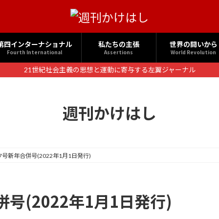
第四インターナショナル
私たちの主張
世界の闘いから
Fourth International
Assertions
World Revolution
21世紀社会主義の思想と運動に寄与する左翼ジャーナル
週刊かけはし
7号新年合併号(2022年1月1日発行)
号(2022年1月1日発行)