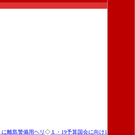
トに離島警備用ヘリ
◇
１・19予算国会に向け19日行動