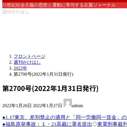
21世紀社会主義の思想と運動に寄与する左翼ジャーナル
週刊かけはし
フロントページ
週刊かけはし
2022年
第2700号(2022年1月31日発行)
第2700号(2022年1月31日発行)
最
2022年1月26日
2022年1月27日
admin
終
更
●1.17東京、差別禁止の適用と「同一労働同一賃金」
新
●福島原発事故：１・21高裁に署名提出
◇
東電刑事裁判
日