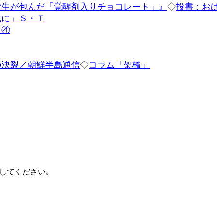
学生が包んだ「覚醒剤入りチョコレート」』
◇
投書：お
化に」Ｓ・Ｔ
」④
の決裂／朝鮮半島通信
◇
コラム「架橋」
してください。