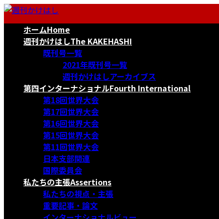
コ
ナ
ン
ビ
ホーム
Home
テ
ゲ
ン
ー
週刊かけはし
The KAKEHASHI
ツ
シ
既刊号一覧
へ
ョ
2021年既刊号一覧
ス
ン
週刊かけはしアーカイブス
キ
に
第四インターナショナル
Fourth International
ッ
移
第18回世界大会
プ
動
第17回世界大会
第16回世界大会
第15回世界大会
第11回世界大会
日本支部関連
国際委員会
私たちの主張
Assertions
私たちの視点・主張
重要記事・論文
インターナショナルビュー