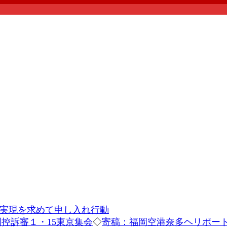
の実現を求めて申し入れ行動
控訴審１・15東京集会
◇
寄稿：福岡空港奈多ヘリポー