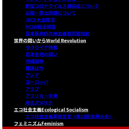
新型コロナウイルス感染症について
尖閣・領土問題について
JRCL大会報告
NCIW総会報告
日本革命的共産主義者同盟規約
世界の闘いから
World Revolution
ウクライナ特集
日本各地の闘い
沖縄闘争
韓国は今
アジア
ヨーロッパ
アラブ
アフリカ・中東
南北アメリカ
エコ社会主義
Ecological Socialism
エコ社会主義革命宣言〈第18回世界大会〉
フェミニズム
Feminism