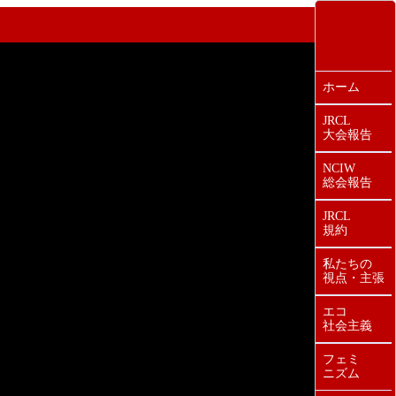
ホーム
JRCL
大会報告
NCIW
総会報告
JRCL
規約
私たちの
視点・主張
エコ
社会主義
フェミ
ニズム