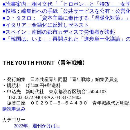
●読書案内：相可文代『「ヒロポン」と「特攻」 女
時
:
●投稿：編集部への手紙「公共サービスを公有・公営
●Ｄ・タヌロ：「資本主義に奉仕する『温暖化対策』
●イタリア：金融化に反対しゼネスト
●スペイン：南部の都市カディスで労働者が決起
●「韓国は、いま」：再開された「進歩単一化議論」
THE YOUTH FRONT（青年戦線）
・発行編集 日本共産青年同盟「青年戦線」編集委員会
・購読料 1部400円+郵送料
・申込先 新時代社 東京都渋谷区初台1-50-4-103
TEL 03-3372-9401/FAX 03-3372-9402
振替口座 ００２９０─６─６４４３０ 青年戦線代と明記
購読申込み
カテゴリー
2022年
、
週刊かけはし