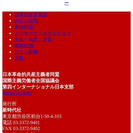
ー
日本共産党批判
内ゲバ批判
青年同盟
インターナショナルビュー
文化・批評・学習
国際組織
コラム架橋
資料
日本革命的共産主義者同盟
国際主義労働者全国協議会
第四インターナショナル日本支部
https://jrcl.info/
発行所
新時代社
東京都渋谷区初台1-50-4-103
電話 03-3372-9401
FAX 03-3372-9402