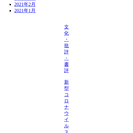
2021年2月
2021年1月
文
化
・
批
評
・
書
評
新
型
コ
ロ
ナ
ウ
イ
ル
ス