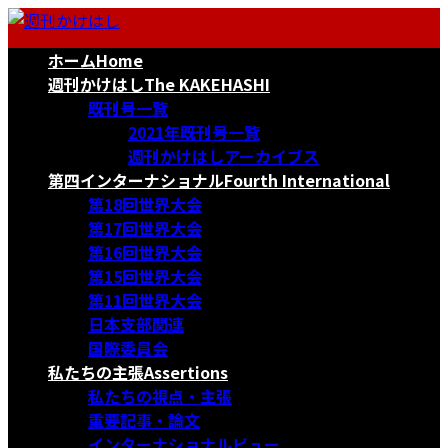
コ
ナ
ン
ビ
ホーム
Home
テ
ゲ
ン
ー
週刊かけはし
The KAKEHASHI
ツ
シ
既刊号一覧
へ
ョ
2021年既刊号一覧
ス
ン
週刊かけはしアーカイブス
キ
に
第四インターナショナル
Fourth International
ッ
移
第18回世界大会
プ
動
第17回世界大会
第16回世界大会
第15回世界大会
第11回世界大会
日本支部関連
国際委員会
私たちの主張
Assertions
私たちの視点・主張
重要記事・論文
インターナショナルビュー