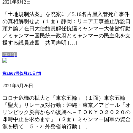
2021年6月2日
「土地規制法案」を廃案に／5.16名古屋入管死亡事件
の真相解明せよ（１面）静岡：リニア工事差止訴訟口
頭弁論／在日大使館員解任抗議ミャンマー大使館行動
／ミャンマー国民統一政府とミャンマーの民主化を支
援する議員連盟 共同声明 […]
2021年
第2667号(5月31日付)
2021年5月26日
コロナ危機の拡大と「東京五輪」（１面）東京五輪
「聖火」リレー反対行動：沖縄・東京／アピール「オ
リンピック災害からの復興へ～ＴＯＫＹＯ２０２０の
即時中止を求めます」（２面）ミャンマー国軍の資金
源を断て―５・21外務省前行動 […]