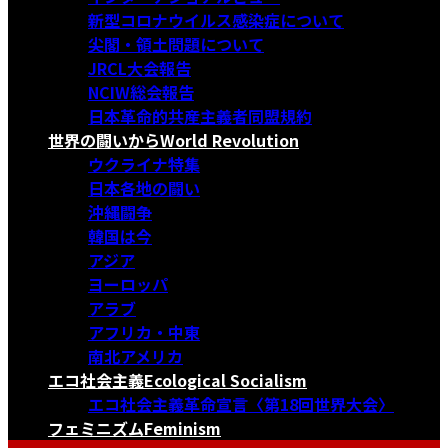
新型コロナウイルス感染症について
尖閣・領土問題について
JRCL大会報告
NCIW総会報告
日本革命的共産主義者同盟規約
世界の闘いから
World Revolution
ウクライナ特集
日本各地の闘い
沖縄闘争
韓国は今
アジア
ヨーロッパ
アラブ
アフリカ・中東
南北アメリカ
エコ社会主義
Ecological Socialism
エコ社会主義革命宣言〈第18回世界大会〉
フェミニズム
Feminism