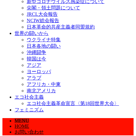
新型コロナウイルス感染症について
尖閣・領土問題について
JRCL大会報告
NCIW総会報告
日本革命的共産主義者同盟規約
世界の闘いから
ウクライナ特集
日本各地の闘い
沖縄闘争
韓国は今
アジア
ヨーロッパ
アラブ
アフリカ・中東
南北アメリカ
エコ社会主義
エコ社会主義革命宣言〈第18回世界大会〉
フェミニズム
MENU
HOME
お問い合わせ