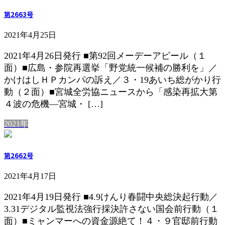
第2663号
2021年4月25日
2021年4月26日発行 ■第92回メーデーアピール（１
面）■広島・参院再選挙「野党統一候補の勝利を」／
かけはしＨＰカンパの訴え／３・19あいち総がかり行
動（２面）■宮城全労協ニュースから「感染再拡大第
４波の危機―宮城・ […]
2021年
第2662号
2021年4月17日
2021年4月19日発行 ■4.9けんり春闘中央総決起行動／
3.31デジタル監視法強行採決許さない国会前行動（１
面）■ミャンマーへの資金源絶て！４・９官邸前行動