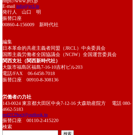
https://www.jrcl.jp
E-mail
info@jrcl.jp
発行人 山口 明
振替口座
00860-4-156009 新時代社
編集
日本革命的共産主義者同盟（JRCL）中央委員会
国際主義労働者全国協議会（NCIW）全国運営委員会
関西支社（関西新時代社）
大阪市福島区福島7-16-10吉村ビル203
電話/FAX 06-6458-7018
振替口座 00910-8-308136
労働者の力社
143-0024 東京都大田区中央7-12-16 大森助産院方 電話 080-
4662-5183
red2129oct@outlook.jp
振替口座 00110-2-415220
検索
検索