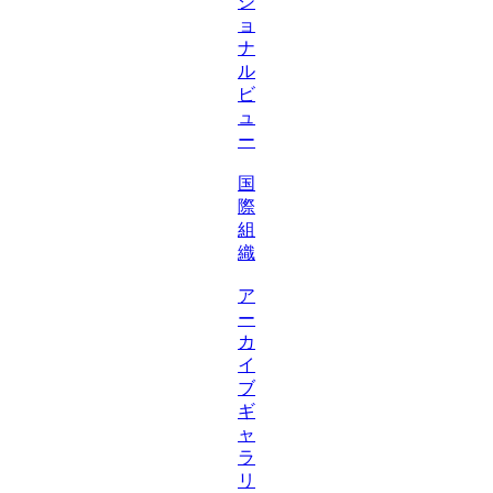
シ
ョ
ナ
ル
ビ
ュ
ー
国
際
組
織
ア
ー
カ
イ
ブ
ギ
ャ
ラ
リ