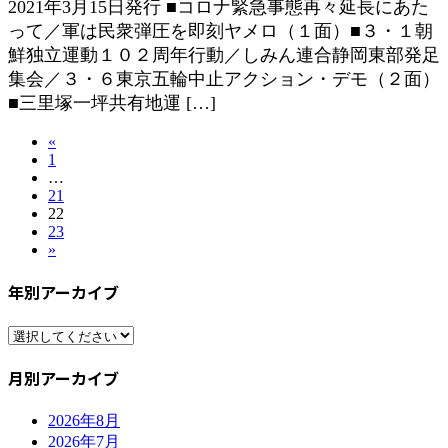
2021年3月15日発行 ■コロナ緊急事態再々延長にあた
って／軍は民衆弾圧を即刻ヤメロ（１面）■３・１朝
鮮独立運動１０２周年行動／しみん連合静岡東部発足
集会／３・６東京五輪中止アクション・デモ（２面）
■三里塚一坪共有地運 […]
投
«
固
1
稿
…
定
固
21
ペ
の
固
22
定
ー
固
23
定
ペ
ジ
ペ
»
定
ペ
ー
ペ
ー
ジ
ー
年別アーカイブ
ー
ジ
ジ
ジ
送
月別アーカイブ
り
2026年8月
2026年7月