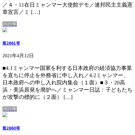
／４・11在日ミャンマー大使館デモ／連邦民主主義憲
章宣言／ミ […]
2021年
第2661号
2021年4月12日
■4.1ミャンマー国軍を利する日本政府の経済協力事業
を直ちに停止を外務省に申し入れ／4.2ミャンマー、
日本政府への申し入れ院内集会（１面）■３・20高
浜・美浜原発を廃炉へ／ミャンマー日誌：子どもたち
が攻撃の標的に（２面） […]
2021年
第2660号