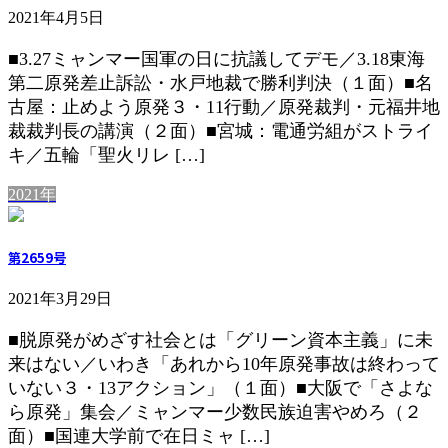
2021年4月5日
■3.27ミャンマー国軍の日に抗議してデモ／3.18東海
第二原発差止訴訟・水戸地裁で勝利判決（１面）■名
古屋：止めよう原発３・11行動／原発裁判・元福井地
裁裁判長の講演（２面）■宮城：電通労組がストライ
キ／五輪「聖火リレ […]
2021年
第2659号
2021年3月29日
■脱原発がめざす社会とは「グリーン資本主義」に未
来はない／いわき「あれから10年原発事故は終わって
いない３・13アクション」（１面）■大阪で「さよな
ら原発」集会／ミャンマー少数民族迫害やめろ（２
面）■国連大学前で在日ミャ […]