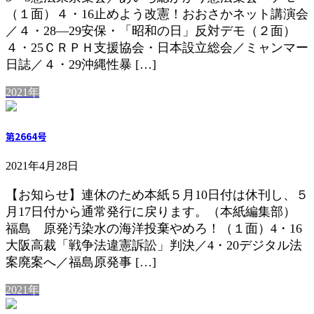
（１面）４・16止めよう改憲！おおさかネット講演会
／４・28―29安保・「昭和の日」反対デモ（２面）
４・25ＣＲＰＨ支援協会・日本設立総会／ミャンマー
日誌／４・29沖縄性暴 […]
2021年
第2664号
2021年4月28日
【お知らせ】連休のため本紙５月10日付は休刊し、５
月17日付から通常発行に戻ります。（本紙編集部）
福島 原発汚染水の海洋投棄やめろ！（１面）4・16
大阪高裁「戦争法違憲訴訟」判決／4・20デジタル法
案廃案へ／福島原発事 […]
2021年