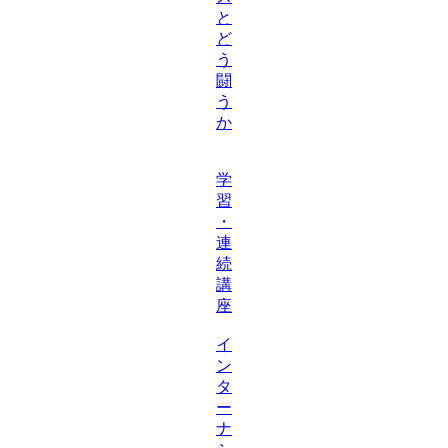
と
ど
う
闘
う
か
学
習
・
連
続
講
座
イ
ン
タ
ー
ナ