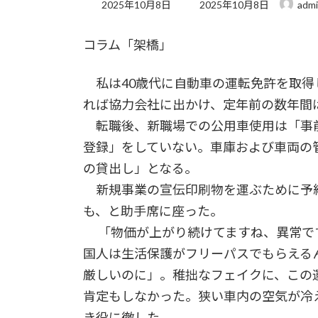
最
2025年10月8日
2025年10月8日
adm
終
更
コラム「架橋」
新
日
時
私は40歳代に自動車の運転免許を取得
:
れば協力会社に出かけ、定年前の数年間
転職後、新職場での公用車使用は「事
登録」をしていない。車庫および車両の
の貸出し」となる。
新規事業の宣伝印刷物を運ぶために予
も、と助手席に座った。
「物価が上がり続けてますね、異常で
国人は生活保護がフリーパスでもらえる
厳しいのに」。稚拙なフェイクに、この
肯定もしなかった。狭い車内の空気が冷
き役に徹した。