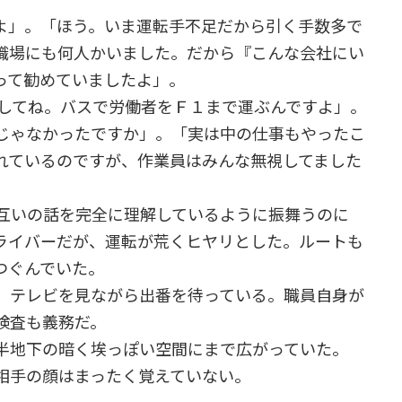
」。「ほう。いま運転手不足だから引く手数多で
職場にも何人かいました。だから『こんな会社にい
って勧めていましたよ」。
してね。バスで労働者をＦ１まで運ぶんですよ」。
じゃなかったですか」。「実は中の仕事もやったこ
れているのですが、作業員はみんな無視してました
互いの話を完全に理解しているように振舞うのに
ライバーだが、運転が荒くヒヤリとした。ルートも
つぐんでいた。
、テレビを見ながら出番を待っている。職員自身が
検査も義務だ。
半地下の暗く埃っぽい空間にまで広がっていた。
が、相手の顔はまったく覚えていない。