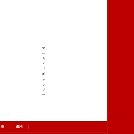
ア
ー
カ
イ
ブ
ギ
ャ
ラ
リ
ー
架橋
資料