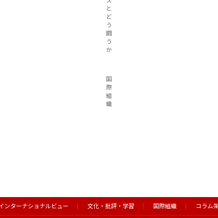
ス
と
ど
う
闘
う
か
国
際
組
織
インターナショナルビュー
文化・批評・学習
国際組織
コラム