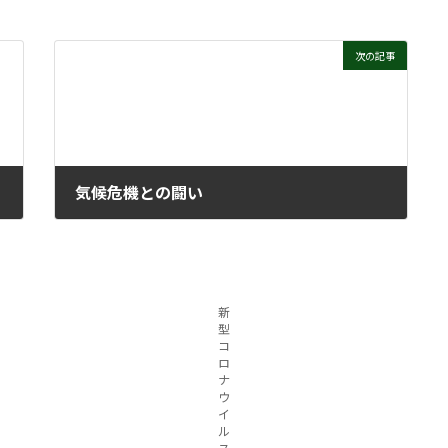
次の記事
気候危機との闘い
2025年10月15日
新
型
コ
ロ
ナ
ウ
イ
ル