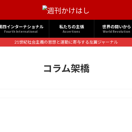
第四インターナショナル
私たちの主張
世界の闘いから
Fourth International
Assertions
World Revolution
21世紀社会主義の思想と運動に寄与する左翼ジャーナル
コラム架橋