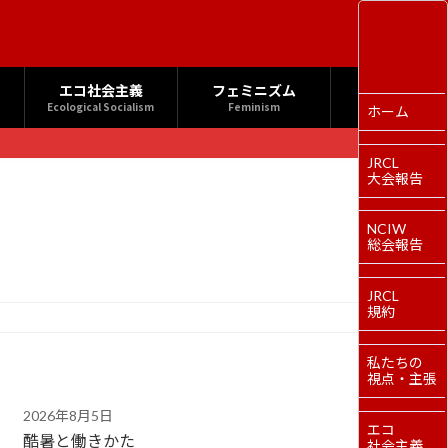
エコ社会主義
フェミニズム
Ecological Socialism
Feminism
ホーム
JRCL
大会報告
NCIW
総会報告
JRCL
規約
私たちの
視点・主張
2026年8月5日
エコ
酷暑と働きかた
社会主義