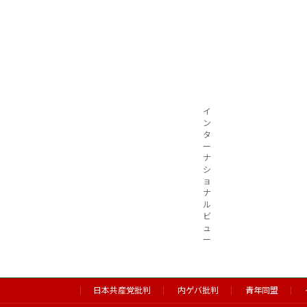
イ
ン
タ
ー
ナ
シ
ョ
ナ
ル
ビ
ュ
ー
日本共産党批判
内ゲバ批判
青年同盟