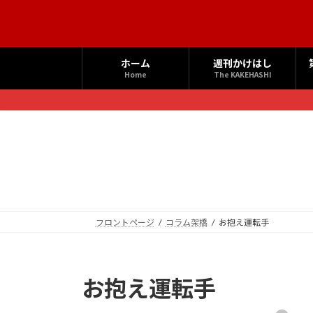
コ
ナ
ン
ビ
テ
ゲ
ン
ー
ホーム
週刊かけはし
ツ
シ
Home
The KAKEHASHI
へ
ョ
ス
ン
キ
に
ッ
移
プ
動
フロントページ
コラム架橋
お抱え運転手
お抱え運転手