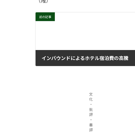
（隆）
前の記事
インバウンドによるホテル宿泊費の高騰
2025年10月1日
文
化
・
批
評
・
書
評