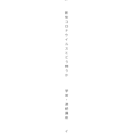
新
型
コ
ロ
ナ
ウ
イ
ル
ス
と
ど
う
闘
う
か
学
習
・
連
続
講
座
イ