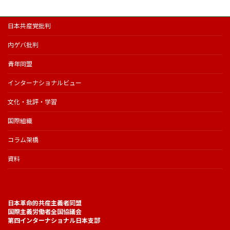
日本共産党批判
内ゲバ批判
青年同盟
インターナショナルビュー
文化・批評・学習
国際組織
コラム架橋
資料
日本革命的共産主義者同盟
国際主義労働者全国協議会
第四インターナショナル日本支部