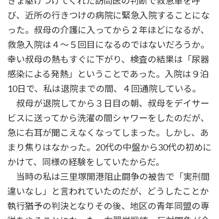
きょ駆けつけてくれた訪問医の判断で救急車を呼
び、近所の行きつけの病院に緊急入院することにな
った。叔母の介護に入ってから２年ほどになるが、
救急入院は４～５回目になるのではないだろうか。
幸い叔母の熱もすぐに下がり、検査の結果は「尿器
感染による発熱」ということであった。入院は９泊
10日で、私は退院までの間、４回通院している。
叔母が退院してから３日目の朝、叔母をデイサー
ビスに送ってから洗濯の間シャワーをしたのだが、
急に右耳が聞こえなくなってしまった。しかし、あ
まり焦りはなかった。20代の中盤から30代の初めに
かけて、同様の経験をしていたからだ。
当時の私は三里塚開港阻止闘争の被告で「実刑間
違いなし」と言われていたのだが、どうしたことか
執行猶予の判決となりその後、地区の青年同盟の専