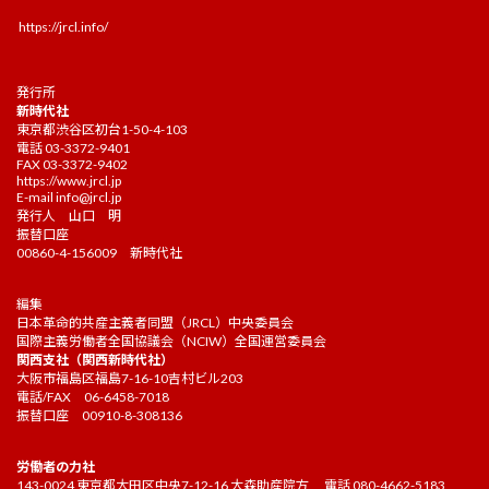
https://jrcl.info/
発行所
新時代社
東京都渋谷区初台1-50-4-103
電話 03-3372-9401
FAX 03-3372-9402
https://www.jrcl.jp
E-mail
info@jrcl.jp
発行人 山口 明
振替口座
00860-4-156009 新時代社
編集
日本革命的共産主義者同盟（JRCL）中央委員会
国際主義労働者全国協議会（NCIW）全国運営委員会
関西支社（関西新時代社）
大阪市福島区福島7-16-10吉村ビル203
電話/FAX 06-6458-7018
振替口座 00910-8-308136
労働者の力社
143-0024 東京都大田区中央7-12-16 大森助産院方 電話 080-4662-5183