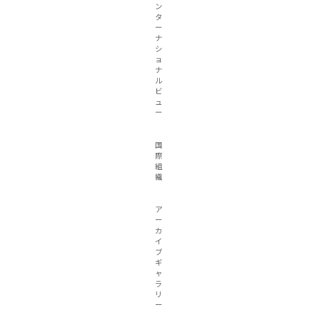
ン
タ
ー
ナ
シ
ョ
ナ
ル
ビ
ュ
ー
国
際
組
織
ア
ー
カ
イ
ブ
ギ
ャ
ラ
リ
ー