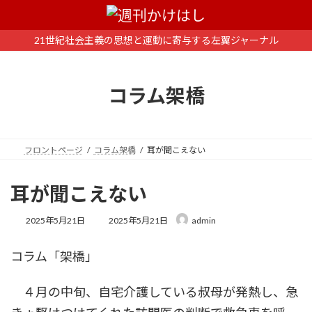
コ
ナ
ン
ビ
テ
ゲ
21世紀社会主義の思想と運動に寄与する左翼ジャーナル
ン
ー
ツ
シ
へ
ョ
コラム架橋
ス
ン
キ
に
ッ
移
プ
動
フロントページ
コラム架橋
耳が聞こえない
耳が聞こえない
最
2025年5月21日
2025年5月21日
admin
終
更
コラム「架橋」
新
日
時
４月の中旬、自宅介護している叔母が発熱し、急
: