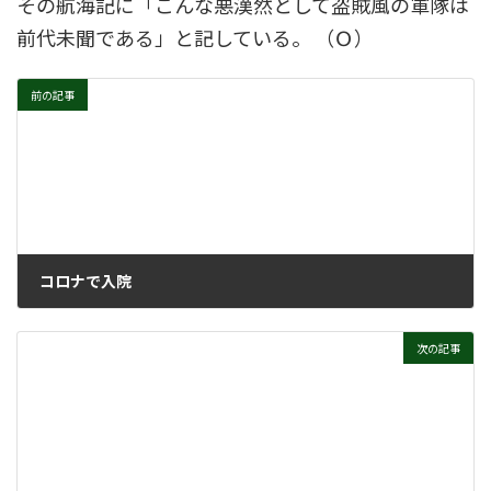
その航海記に「こんな悪漢然として盗賊風の軍隊は
前代未聞である」と記している。 （Ｏ）
前の記事
コロナで入院
2024年9月4日
次の記事