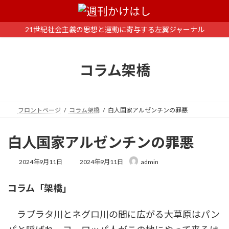
コ
ナ
ン
ビ
テ
ゲ
21世紀社会主義の思想と運動に寄与する左翼ジャーナル
ン
ー
ツ
シ
へ
ョ
コラム架橋
ス
ン
キ
に
ッ
移
プ
動
フロントページ
コラム架橋
白人国家アルゼンチンの罪悪
白人国家アルゼンチンの罪悪
最
2024年9月11日
2024年9月11日
admin
終
更
コラム「架橋」
新
日
時
ラプラタ川とネグロ川の間に広がる大草原はパン
: