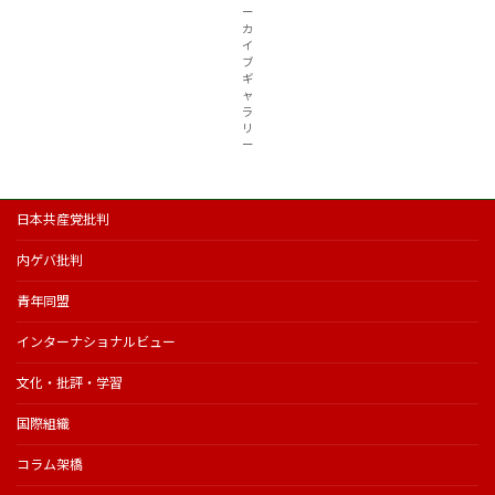
ー
カ
イ
ブ
ギ
ャ
ラ
リ
ー
日本共産党批判
内ゲバ批判
青年同盟
インターナショナルビュー
文化・批評・学習
国際組織
コラム架橋