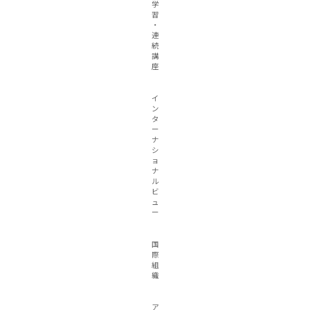
学
習
・
連
続
講
座
イ
ン
タ
ー
ナ
シ
ョ
ナ
ル
ビ
ュ
ー
国
際
組
織
ア