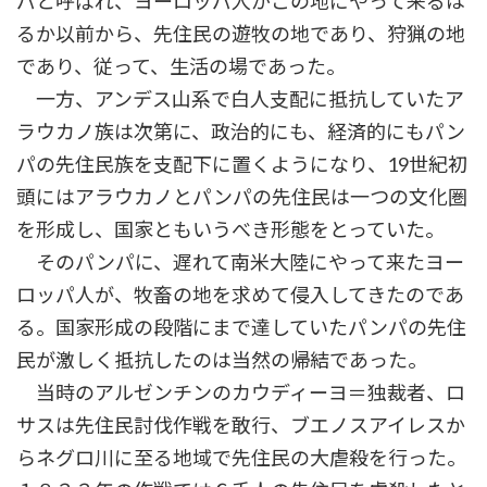
パと呼ばれ、ヨーロッパ人がこの地にやって来るは
るか以前から、先住民の遊牧の地であり、狩猟の地
であり、従って、生活の場であった。
一方、アンデス山系で白人支配に抵抗していたア
ラウカノ族は次第に、政治的にも、経済的にもパン
パの先住民族を支配下に置くようになり、19世紀初
頭にはアラウカノとパンパの先住民は一つの文化圏
を形成し、国家ともいうべき形態をとっていた。
そのパンパに、遅れて南米大陸にやって来たヨー
ロッパ人が、牧畜の地を求めて侵入してきたのであ
る。国家形成の段階にまで達していたパンパの先住
民が激しく抵抗したのは当然の帰結であった。
当時のアルゼンチンのカウディーヨ＝独裁者、ロ
サスは先住民討伐作戦を敢行、ブエノスアイレスか
らネグロ川に至る地域で先住民の大虐殺を行った。