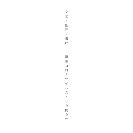
文
化
・
批
評
・
書
評
新
型
コ
ロ
ナ
ウ
イ
ル
ス
と
ど
う
闘
う
か