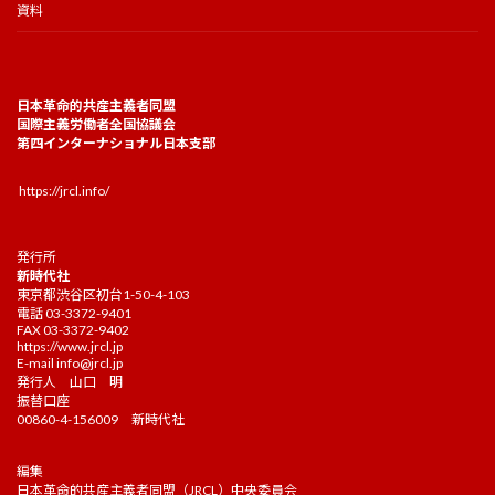
資料
日本革命的共産主義者同盟
国際主義労働者全国協議会
第四インターナショナル日本支部
https://jrcl.info/
発行所
新時代社
東京都渋谷区初台1-50-4-103
電話 03-3372-9401
FAX 03-3372-9402
https://www.jrcl.jp
E-mail
info@jrcl.jp
発行人 山口 明
振替口座
00860-4-156009 新時代社
編集
日本革命的共産主義者同盟（JRCL）中央委員会