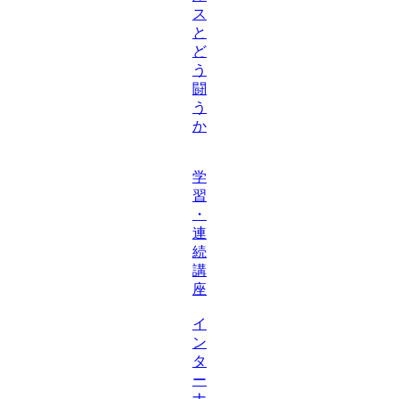
ス
と
ど
う
闘
う
か
学
習
・
連
続
講
座
イ
ン
タ
ー
ナ