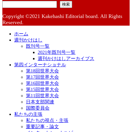
検索
Copyright ©2021 Kakehashi Editorial board. All Rights
Reserved.
ホーム
週刊かけはし
既刊号一覧
2021年既刊号一覧
週刊かけはしアーカイブス
第四インターナショナル
第18回世界大会
第17回世界大会
第16回世界大会
第15回世界大会
第11回世界大会
日本支部関連
国際委員会
私たちの主張
私たちの視点・主張
重要記事・論文