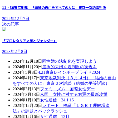
11・30東京地裁 「結婚の自由をすべての人に」東京一次訴訟判決
2022年12月7日
次の記事
「プロレタリア文学とジェンダー」
2023年2月8日
2024年12月18日
同性婚の法制化を実現しよう
2024年11月20日
選択的夫婦別姓制度の実現を
2024年5月8日
4.21東京レインボープライド2024
2024年4月17日
東京地裁判決（３月14日）「結婚の自由
をすべての人に」東京２次訴訟（結婚の平等訴訟）
2024年3月13日
フェミニズム 国際女性デー
2024年3月13日
米国 女性に対する右翼の最新攻撃
2024年1月10日
女性通信 24.1.15
2023年12月20日
レポート：検証「ＬＧＢＴ理解増進
法」の課題とバックラッシュ
2023年12月6日
女性通信 12月