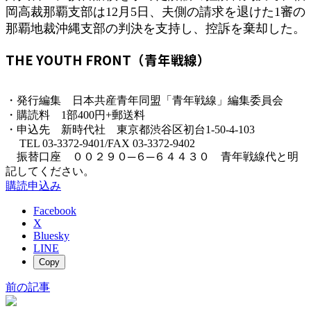
:
岡高裁那覇支部は12月5日、夫側の請求を退けた1審の
那覇地裁沖縄支部の判決を支持し、控訴を棄却した。
THE YOUTH FRONT（青年戦線）
・発行編集 日本共産青年同盟「青年戦線」編集委員会
・購読料 1部400円+郵送料
・申込先 新時代社 東京都渋谷区初台1-50-4-103
TEL 03-3372-9401/FAX 03-3372-9402
振替口座 ００２９０─６─６４４３０ 青年戦線代と明
記してください。
購読申込み
Facebook
X
Bluesky
LINE
Copy
前の記事