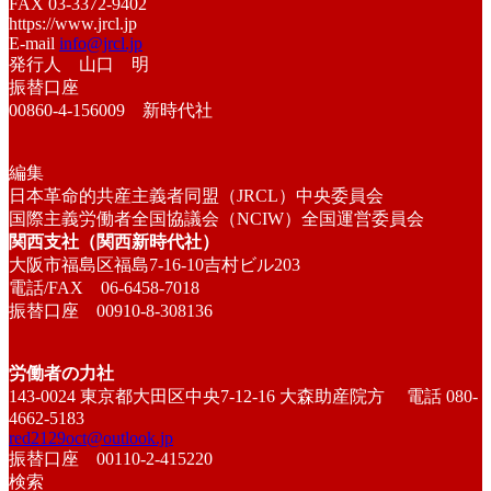
FAX 03-3372-9402
https://www.jrcl.jp
E-mail
info@jrcl.jp
発行人 山口 明
振替口座
00860-4-156009 新時代社
編集
日本革命的共産主義者同盟（JRCL）中央委員会
国際主義労働者全国協議会（NCIW）全国運営委員会
関西支社（関西新時代社）
大阪市福島区福島7-16-10吉村ビル203
電話/FAX 06-6458-7018
振替口座 00910-8-308136
労働者の力社
143-0024 東京都大田区中央7-12-16 大森助産院方 電話 080-
4662-5183
red2129oct@outlook.jp
振替口座 00110-2-415220
検索