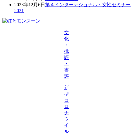
2023年12月6日
第４インターナショナル・女性セミナー
2021
文
化
・
批
評
・
書
評
新
型
コ
ロ
ナ
ウ
イ
ル