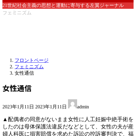
21世紀社会主義の思想と運動に寄与する左翼ジャーナル
フェミニズム
フロントページ
フェミニズム
女性通信
女性通信
最
2023年1月11日
2023年1月11日
admin
終
更
▲配偶者の同意がないまま女性に人工妊娠中絶手術を
新
したのは母体保護法違反だなどとして、女性の夫が産
日
婦人科医に損害賠償を求めた訴訟の控訴審判決で、福
時