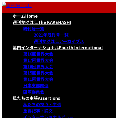
コ
ナ
ン
ビ
ホーム
Home
テ
ゲ
ン
ー
週刊かけはし
The KAKEHASHI
ツ
シ
既刊号一覧
へ
ョ
2021年既刊号一覧
ス
ン
週刊かけはしアーカイブス
キ
に
第四インターナショナル
Fourth International
ッ
移
第18回世界大会
プ
動
第17回世界大会
第16回世界大会
第15回世界大会
第11回世界大会
日本支部関連
国際委員会
私たちの主張
Assertions
私たちの視点・主張
重要記事・論文
インターナショナルビュー