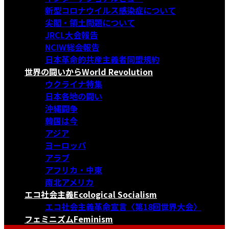
新型コロナウイルス感染症について
尖閣・領土問題について
JRCL大会報告
NCIW総会報告
日本革命的共産主義者同盟規約
世界の闘いから
World Revolution
ウクライナ特集
日本各地の闘い
沖縄闘争
韓国は今
アジア
ヨーロッパ
アラブ
アフリカ・中東
南北アメリカ
エコ社会主義
Ecological Socialism
エコ社会主義革命宣言〈第18回世界大会〉
フェミニズム
Feminism