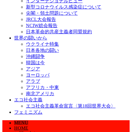
インターナショナルビュー
新型コロナウイルス感染症について
尖閣・領土問題について
JRCL大会報告
NCIW総会報告
日本革命的共産主義者同盟規約
世界の闘いから
ウクライナ特集
日本各地の闘い
沖縄闘争
韓国は今
アジア
ヨーロッパ
アラブ
アフリカ・中東
南北アメリカ
エコ社会主義
エコ社会主義革命宣言〈第18回世界大会〉
フェミニズム
MENU
HOME