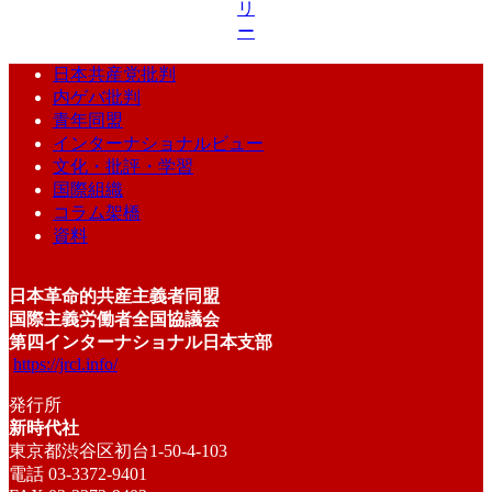
リ
ー
日本共産党批判
内ゲバ批判
青年同盟
インターナショナルビュー
文化・批評・学習
国際組織
コラム架橋
資料
日本革命的共産主義者同盟
国際主義労働者全国協議会
第四インターナショナル日本支部
https://jrcl.info/
発行所
新時代社
東京都渋谷区初台1-50-4-103
電話 03-3372-9401