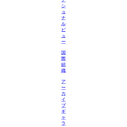
シ
ョ
ナ
ル
ビ
ュ
ー
国
際
組
織
ア
ー
カ
イ
ブ
ギ
ャ
ラ