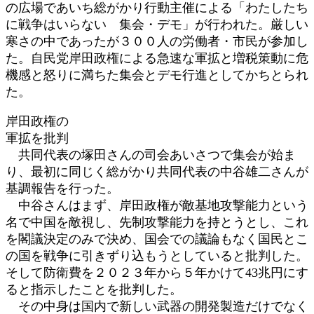
の広場であいち総がかり行動主催による「わたしたち
:
に戦争はいらない 集会・デモ」が行われた。厳しい
寒さの中であったが３００人の労働者・市民が参加し
た。自民党岸田政権による急速な軍拡と増税策動に危
機感と怒りに満ちた集会とデモ行進としてかちとられ
た。
岸田政権の
軍拡を批判
共同代表の塚田さんの司会あいさつで集会が始ま
り、最初に同じく総がかり共同代表の中谷雄二さんが
基調報告を行った。
中谷さんはまず、岸田政権が敵基地攻撃能力という
名で中国を敵視し、先制攻撃能力を持とうとし、これ
を閣議決定のみで決め、国会での議論もなく国民とこ
の国を戦争に引きずり込もうとしていると批判した。
そして防衛費を２０２３年から５年かけて43兆円にす
ると指示したことを批判した。
その中身は国内で新しい武器の開発製造だけでなく