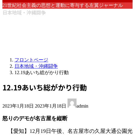
21世紀社会主義の思想と運動に寄与する左翼ジャーナル
日本地域・沖縄闘争
フロントページ
日本地域・沖縄闘争
12.19あいち総がかり行動
12.19あいち総がかり行動
最
2023年1月18日
2023年1月18日
admin
終
更
怒りのデモが名古屋を縦断
新
日
【愛知】12月19日午後、名古屋市の久屋大通公園光
時