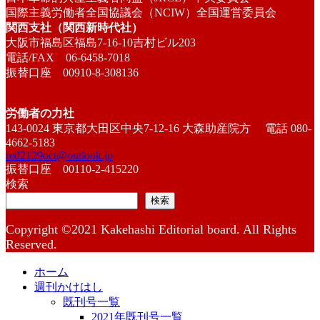
国際主義労働者全国協議会（NCIW）全国運営委員会
関西支社（関西新時代社）
大阪市福島区福島7-16-10吉村ビル203
電話/FAX 06-6458-7018
振替口座 00910-8-308136
労働者の力社
143-0024 東京都大田区中央7-12-16 大森助産院方 電話 080-
4662-5183
red2129oct@outlook.jp
振替口座 00110-2-415220
検索
検索
Copyright ©2021 Kakehashi Editorial board. All Rights
Reserved.
ホーム
週刊かけはし
既刊号一覧
2021年既刊号一覧