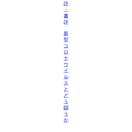
評
・
書
評
新
型
コ
ロ
ナ
ウ
イ
ル
ス
と
ど
う
闘
う
か