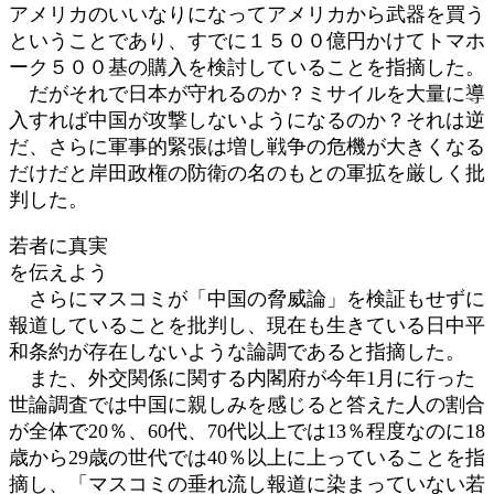
アメリカのいいなりになってアメリカから武器を買う
ということであり、すでに１５００億円かけてトマホ
ーク５００基の購入を検討していることを指摘した。
だがそれで日本が守れるのか？ミサイルを大量に導
入すれば中国が攻撃しないようになるのか？それは逆
だ、さらに軍事的緊張は増し戦争の危機が大きくなる
だけだと岸田政権の防衛の名のもとの軍拡を厳しく批
判した。
若者に真実
を伝えよう
さらにマスコミが「中国の脅威論」を検証もせずに
報道していることを批判し、現在も生きている日中平
和条約が存在しないような論調であると指摘した。
また、外交関係に関する内閣府が今年1月に行った
世論調査では中国に親しみを感じると答えた人の割合
が全体で20％、60代、70代以上では13％程度なのに18
歳から29歳の世代では40％以上に上っていることを指
摘し、「マスコミの垂れ流し報道に染まっていない若