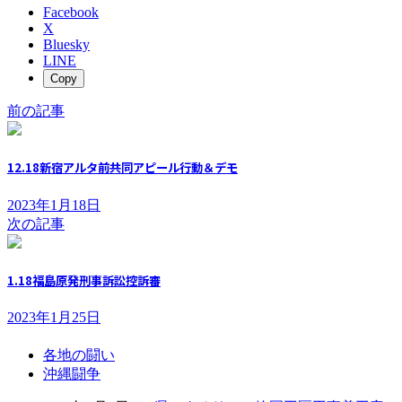
Facebook
X
Bluesky
LINE
Copy
前の記事
12.18新宿アルタ前共同アピール行動＆デモ
2023年1月18日
次の記事
1.18福島原発刑事訴訟控訴審
2023年1月25日
各地の闘い
沖縄闘争