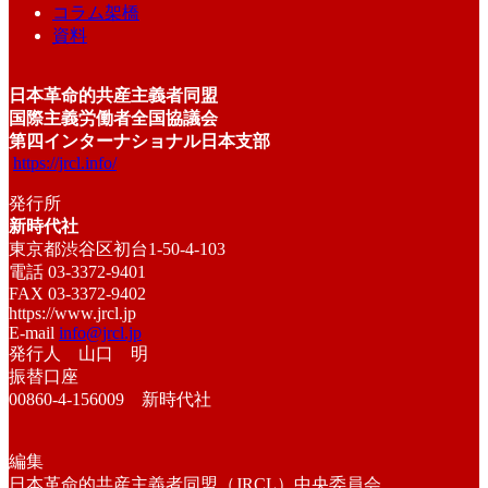
コラム架橋
資料
日本革命的共産主義者同盟
国際主義労働者全国協議会
第四インターナショナル日本支部
https://jrcl.info/
発行所
新時代社
東京都渋谷区初台1-50-4-103
電話 03-3372-9401
FAX 03-3372-9402
https://www.jrcl.jp
E-mail
info@jrcl.jp
発行人 山口 明
振替口座
00860-4-156009 新時代社
編集
日本革命的共産主義者同盟（JRCL）中央委員会