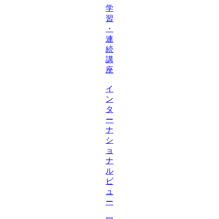
学
習
・
連
続
講
座
イ
ン
タ
ー
ナ
シ
ョ
ナ
ル
ビ
ュ
ー