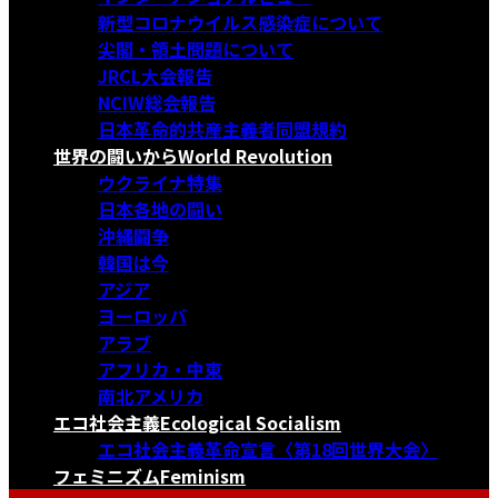
新型コロナウイルス感染症について
尖閣・領土問題について
JRCL大会報告
NCIW総会報告
日本革命的共産主義者同盟規約
世界の闘いから
World Revolution
ウクライナ特集
日本各地の闘い
沖縄闘争
韓国は今
アジア
ヨーロッパ
アラブ
アフリカ・中東
南北アメリカ
エコ社会主義
Ecological Socialism
エコ社会主義革命宣言〈第18回世界大会〉
フェミニズム
Feminism