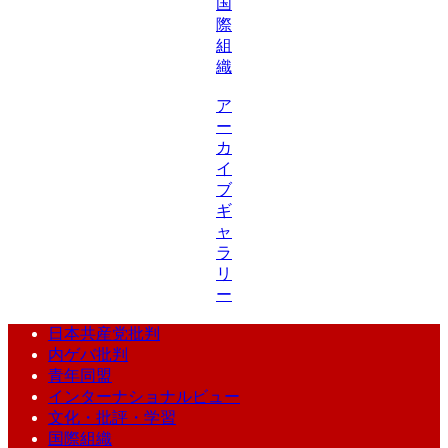
国
際
組
織
ア
ー
カ
イ
ブ
ギ
ャ
ラ
リ
ー
日本共産党批判
内ゲバ批判
青年同盟
インターナショナルビュー
文化・批評・学習
国際組織