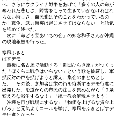
べ、さらにウクライナ戦争をあげて「多くの人の命が
奪われた悲しさ、障害をもって生きていかなければな
らない悔しさ、自民党はそのことをわかっているの
か！戦争、武力衝突は起こさせてはならない」と語気
を強めて述べた。
次に「命どぅ宝あいちの会」の知念和子さんが沖縄
の現地報告を行った。
寒風ふきと
ばすデモ
最後に名古屋で活動する「劇団ひらき座」がつくっ
た「ぼくらに戦争はいらない」という歌を披露し、軍
拡反対の声を拡げようと訴え、集会のまとめとし
た。 その後、参加者は栄の街を縦断するデモ行進に
出発した。沿道からの市民の注目を集めながら「９条
変えるな戦争するな！」「統一教会解散させよう！」
「沖縄を再び戦場にするな」「物価を上げるな賃金上
げろ」と元気よくコールを挙げ、寒風をふきとばすデ
モ行進となった。