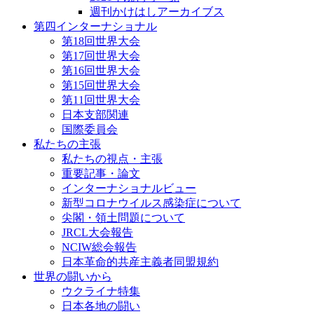
週刊かけはしアーカイブス
第四インターナショナル
第18回世界大会
第17回世界大会
第16回世界大会
第15回世界大会
第11回世界大会
日本支部関連
国際委員会
私たちの主張
私たちの視点・主張
重要記事・論文
インターナショナルビュー
新型コロナウイルス感染症について
尖閣・領土問題について
JRCL大会報告
NCIW総会報告
日本革命的共産主義者同盟規約
世界の闘いから
ウクライナ特集
日本各地の闘い