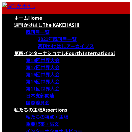
コ
ナ
ン
ビ
ホーム
Home
テ
ゲ
ン
ー
週刊かけはし
The KAKEHASHI
ツ
シ
既刊号一覧
へ
ョ
2021年既刊号一覧
ス
ン
週刊かけはしアーカイブス
キ
に
第四インターナショナル
Fourth International
ッ
移
第18回世界大会
プ
動
第17回世界大会
第16回世界大会
第15回世界大会
第11回世界大会
日本支部関連
国際委員会
私たちの主張
Assertions
私たちの視点・主張
重要記事・論文
インターナショナルビュー