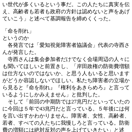
い世代が多くいるという事だ。この人たちに真実を伝
え、高齢者も若者も政府の方針は認めないと声をあげ
ていこう」と述べて基調報告を締めくくった。
「命を削れ」
というのか
各発言では「愛知視覚障害者協議会」代表の寺西さ
んが発言した。
寺西さんは集会参加者だけでなく会場周辺の人々に
も聞いてほしいと前置きし、「岸田政権の防衛費増額
は仕方ないのではないか、と思う人もいると思います
がどうか容認しないでほしい。私たち障害者の立場か
ら見ると『命を削れ』『権利をあきらめろ』と言って
いるようにしかみえません」と批判した。
そして「前回の中期防では27兆円だといっていたの
に今回は５年で43兆円だと言っている。５年後には何
を言い出すかわかりません。障害者、女性、高齢者、
若者、すべての人たちに我慢しろと言っている。防衛
費の増額には絶対反対の声を上げていきたい」と述