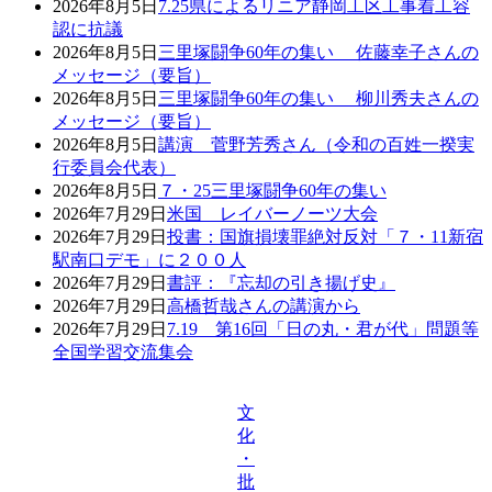
2026年8月5日
7.25県によるリニア静岡工区工事着工容
認に抗議
2026年8月5日
三里塚闘争60年の集い 佐藤幸子さんの
メッセージ（要旨）
2026年8月5日
三里塚闘争60年の集い 柳川秀夫さんの
メッセージ（要旨）
2026年8月5日
講演 菅野芳秀さん（令和の百姓一揆実
行委員会代表）
2026年8月5日
７・25三里塚闘争60年の集い
2026年7月29日
米国 レイバーノーツ大会
2026年7月29日
投書：国旗損壊罪絶対反対「７・11新宿
駅南口デモ」に２００人
2026年7月29日
書評：『忘却の引き揚げ史』
2026年7月29日
高橋哲哉さんの講演から
2026年7月29日
7.19 第16回「日の丸・君が代」問題等
全国学習交流集会
文
化
・
批