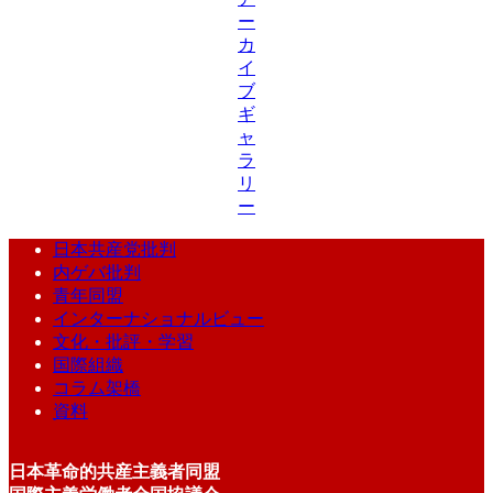
ー
カ
イ
ブ
ギ
ャ
ラ
リ
ー
日本共産党批判
内ゲバ批判
青年同盟
インターナショナルビュー
文化・批評・学習
国際組織
コラム架橋
資料
日本革命的共産主義者同盟