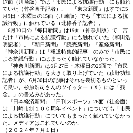
17面（川崎版）では「市民による抗議行動」にも触れ
ていた（竹谷直子記者）。 『東京新聞』はすでに5
月9日・木曜日の15面（川崎版）でも「市民による抗
議行動」に触れている（北條香子記者）。
6月30日の『毎日新聞』は19面（神奈川版）で一言
だけ「市民による抗議行動」にも触れていた（和田浩
明記者）。『朝日新聞』『読売新聞』『産経新聞』
『神奈川新聞』は「報道特集的記事」のみで「市民に
よる抗議行動」にはまったく触れていなかった。
『神奈川新聞』は6月27日・木曜日の25面で「市民
による抗議行動」を大きく取り上げていた（萩野功輝
記者）が、6月30日の記事はそれを裏切るものといっ
て良い。杉原浩司さんのツイッター（Ｘ）には「残
念。」の書込みがあった。
『日本経済新聞』『日刊スポーツ』26面（社会面）
は「川崎市制１００周年イベント」についても「市民
による抗議行動」についてもまったく触れていなかっ
た。メディアはこれでいいのか。
（２０２４年７月１日）