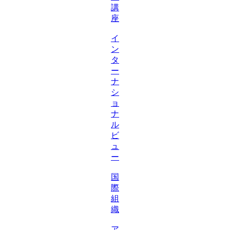
講
座
イ
ン
タ
ー
ナ
シ
ョ
ナ
ル
ビ
ュ
ー
国
際
組
織
ア