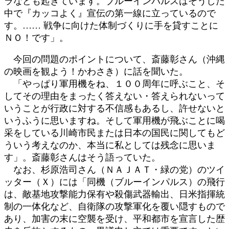
ラなども起きています。ブルーインパルスはそうした
中で『カッコよく』宣伝の第一線に立っているので
す。…… 戦争に向けた体制づくりに手を貸すことに
ＮＯ！です」。
今回の問題のポイントについて、斎藤彰さん（沖縄
の映画を観よう！かわさき）に話を聞いた。
「やっぱり軍用機をね、１００周年に呼ぶこと、そ
してその理由をまったく答えない・答えられないって
いうことが行政に対する不信感もあるし、許せないと
いうふうに思いますね。そして軍用機が飛ぶことに喝
采をしている川崎市民または日本の国民に関してもど
ういう考えなのか、本当に私としては残念に思いま
す」。斎藤彰さんはそう語っていた。
なお、杉原浩司さん（ＮＡＪＡＴ・緑の党）のツイ
ッター（Ｘ）には「同機（ブルーインパルス）の飛行
は、敵基地攻撃能力保有や殺傷武器輸出、日米指揮統
制の一体化など、自衛隊の攻撃軍化を覆い隠すもので
あり、加害の末に空襲を受け、平和都市を宣言した歴