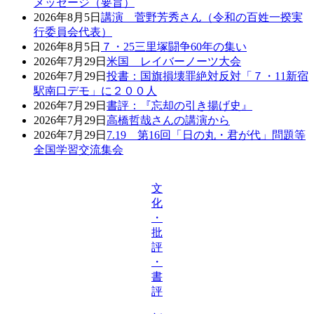
メッセージ（要旨）
2026年8月5日
講演 菅野芳秀さん（令和の百姓一揆実
行委員会代表）
2026年8月5日
７・25三里塚闘争60年の集い
2026年7月29日
米国 レイバーノーツ大会
2026年7月29日
投書：国旗損壊罪絶対反対「７・11新宿
駅南口デモ」に２００人
2026年7月29日
書評：『忘却の引き揚げ史』
2026年7月29日
高橋哲哉さんの講演から
2026年7月29日
7.19 第16回「日の丸・君が代」問題等
全国学習交流集会
文
化
・
批
評
・
書
評