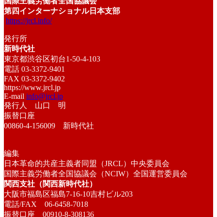
国際主義労働者全国協議会
第四インターナショナル日本支部
https://jrcl.info/
発行所
新時代社
東京都渋谷区初台1-50-4-103
電話 03-3372-9401
FAX 03-3372-9402
https://www.jrcl.jp
E-mail
info@jrcl.jp
発行人 山口 明
振替口座
00860-4-156009 新時代社
編集
日本革命的共産主義者同盟（JRCL）中央委員会
国際主義労働者全国協議会（NCIW）全国運営委員会
関西支社（関西新時代社）
大阪市福島区福島7-16-10吉村ビル203
電話/FAX 06-6458-7018
振替口座 00910-8-308136