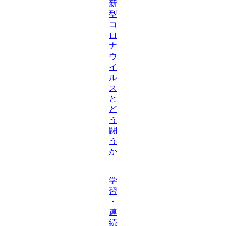
新
型
コ
ロ
ナ
ウ
イ
ル
ス
と
ど
う
闘
う
か
学
習
・
連
続