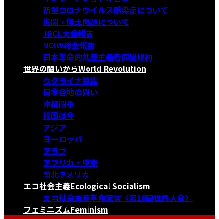
新型コロナウイルス感染症について
尖閣・領土問題について
JRCL大会報告
NCIW総会報告
日本革命的共産主義者同盟規約
世界の闘いから
World Revolution
ウクライナ特集
日本各地の闘い
沖縄闘争
韓国は今
アジア
ヨーロッパ
アラブ
アフリカ・中東
南北アメリカ
エコ社会主義
Ecological Socialism
エコ社会主義革命宣言〈第18回世界大会〉
フェミニズム
Feminism