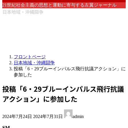
21世紀社会主義の思想と運動に寄与する左翼ジャーナル
日本地域・沖縄闘争
フロントページ
日本地域・沖縄闘争
投稿「6・29ブルーインパルス飛行抗議アクション」に
参加した
投稿「6・29ブルーインパルス飛行抗議
アクション」に参加した
最
2024年7月24日
2024年7月31日
admin
終
更
SM