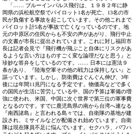
「…… ブルーインパルス飛行は、１９８２年に静
岡県の浜松航空祭でパイロット1名が死亡、13名の市
民が負傷する事故を起こしています。その他これまで
パイロット計5名が事故で亡くなっているのです。地
元の中原区の住民からも不安の声があがり、飛行中止
の文書が市長に提出されています。これに対し福田市
長は記者会見で『飛行機が飛ぶこと自体にリスクがあ
るような言い方はものすごく変な論理だなと思う』と
珍妙な答弁をしているのです。…… 日本には憲法９
条があり、『陸海空軍その他の戦力は保持しない』と
謳っています。しかし、防衛費はぐんぐん伸び、3年
後には年間11兆円になる予定です。物価高などで多く
の国民が生活に苦労している中、国の予算は軍備の増
強に使われ、米国、中国に次ぐ世界で第三位の軍事費
となるのです。すでに鹿児島県の南から台湾へ連なる
『南西諸島』と言われる島々では、自衛隊の基地が建
設され、ミサイルなどが配備され始めています。自衛
隊は現在隊員不足に悩んでいます。セクハラ、パワハ