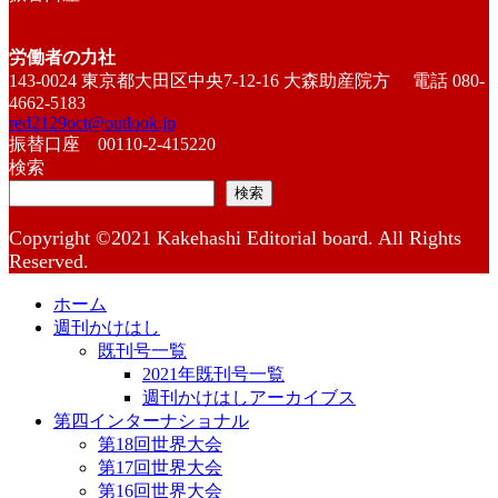
労働者の力社
143-0024 東京都大田区中央7-12-16 大森助産院方 電話 080-
4662-5183
red2129oct@outlook.jp
振替口座 00110-2-415220
検索
検索
Copyright ©2021 Kakehashi Editorial board. All Rights
Reserved.
ホーム
週刊かけはし
既刊号一覧
2021年既刊号一覧
週刊かけはしアーカイブス
第四インターナショナル
第18回世界大会
第17回世界大会
第16回世界大会