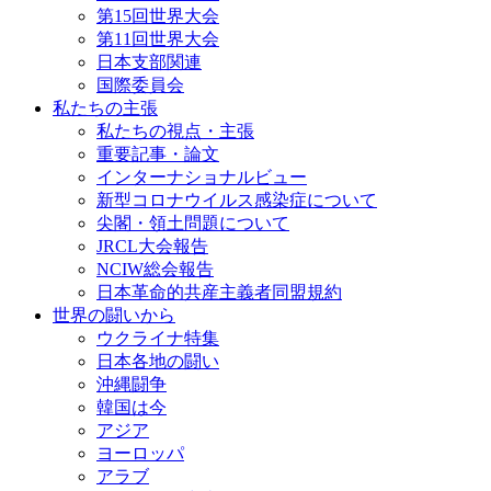
第15回世界大会
第11回世界大会
日本支部関連
国際委員会
私たちの主張
私たちの視点・主張
重要記事・論文
インターナショナルビュー
新型コロナウイルス感染症について
尖閣・領土問題について
JRCL大会報告
NCIW総会報告
日本革命的共産主義者同盟規約
世界の闘いから
ウクライナ特集
日本各地の闘い
沖縄闘争
韓国は今
アジア
ヨーロッパ
アラブ