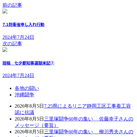
前の記事
7.1防衛省申し入れ行動
2024年7月24日
次の記事
投稿 七夕都知事選顛末記➀
2024年7月24日
各地の闘い
沖縄闘争
2026年8月5日
7.25県によるリニア静岡工区工事着工容
認に抗議
2026年8月5日
三里塚闘争60年の集い 佐藤幸子さんの
メッセージ（要旨）
2026年8月5日
三里塚闘争60年の集い 柳川秀夫さんの