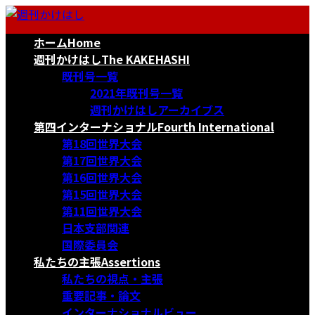
コ
ナ
ン
ビ
ホーム
Home
テ
ゲ
ン
ー
週刊かけはし
The KAKEHASHI
ツ
シ
既刊号一覧
へ
ョ
2021年既刊号一覧
ス
ン
週刊かけはしアーカイブス
キ
に
第四インターナショナル
Fourth International
ッ
移
第18回世界大会
プ
動
第17回世界大会
第16回世界大会
第15回世界大会
第11回世界大会
日本支部関連
国際委員会
私たちの主張
Assertions
私たちの視点・主張
重要記事・論文
インターナショナルビュー