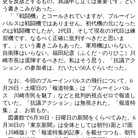
史を反故とするもの。異議申し立ては重要です」とい
う書きこみがあった。
「『戦闘機』とコールされていますが、ブルーイン
パルスは戦闘機ではありません。初代機の元になった
のは戦闘機でしたが、2代目、そして現在の3代目は練
習機です。なるべく正確に批判すべきだと思いま
す。」という書きこみもあった。軍用機はいらない。
自衛隊はいらない。福田紀彦（ふくだ・のりひこ）川
崎市長は退陣するべきだ。私はそう思う。「抗議アク
ション」の参加者は、だいたい50人ぐらいだった。
なお、今回のブルーインパルスの飛行について、6
月29日・土曜日の「報道特集」は「ブルーインパル
ス 川崎市民を魅了」などと批判的視点ゼロで報道し
ていた。「抗議アクション」は無視された。「報道特
集」よ、お前もか。
図書館で6月30日・日曜日の新聞をくらべてみた。6
月30日の『東京新聞』は全体としては朝刊1面と17面
（川崎版）で「報道特集的記事」を載せつつも、朝刊