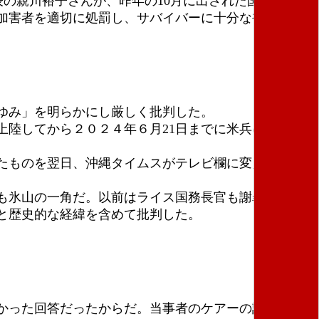
wa代表の親川裕子さんが、昨年の10月に出された国連女性差
加害者を適切に処罰し、サバイバーに十分な補償を提
ゆみ」を明らかにし厳しく批判した。
上陸してから２０２４年６月21日までに米兵による性
たものを翌日、沖縄タイムスがテレビ欄に変えて発表
も氷山の一角だ。以前はライス国務長官も謝罪した。
と歴史的な経緯を含めて批判した。
かった回答だったからだ。当事者のケアーの話がまっ