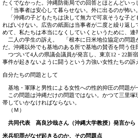
たくでなかった。沖縄防衛局での回答とほとんどいっ
「当事者は安心して暮らせない。外に出るのが怖い。
「沖縄の子どもたちは決して無力で可哀そうな子ども
ればいけない。広告の紙面は当事者が二度と繰り返し
めて、私たちは本当になくしていくというために、連
二人の学生の訴え。 「根本に日米地位協定の問題が
だ。沖縄以外でも基地のある所で基地の賛否を問う住
つづいて4人の県議会議員が発言し、東京12・22
事件が起きないように闘うという力強い女性たちの訴
自分たちの問題として
基地・軍隊と男性による女性への性的抑圧の問題が一
この問題は沖縄だけの問題ではない。かつて三里塚現
帯していかなければならない。
（Ｍ）
共同代表 高良沙哉さん（沖縄大学教授）発言から
米兵犯罪がなぜ起きるのか、その問題点