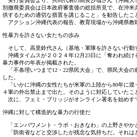
実行委員会より、共同代表の高良沙哉さん（沖縄大学教授）が
別撤廃委員会は日本政府審査後の総括所見で、在沖米
供するための適切な措置を講じること」を勧告したこ
アクション沖縄代表の報告、教育現場から沖縄県教
性暴力を許さない女たちの歩み
そして、高里鈴代さん（基地・軍隊を許さない行動す
沖縄タイムスが２０２４年12月23日に「奪われ続け
暴力事件の年表が掲載された。
「不条理いつまで12・22県民大会」で、県民大会
した。
「いかに沖縄の女性たちが米軍の上陸から80年に渡
４軍の外出禁止まで出た。そのように対応していたこ
次に、フェミ・ブリッジがオンライン署名を始めす
沖縄に対して構造的な暴力の行使だ
「エンパワメント・ラボ・おきなわ」の上野さやか
「防衛省などと交渉したが残念な気持ちだ。それはど