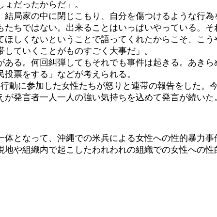
しょだったからだ」。
結局家の中に閉じこもり、自分を傷つけるような行為
たちではない。出来ることはいっぱいやっている。そ
てほしくないということで語ってくれたからこそ、こう
帯していくことがものすごく大事だ」。
ある。何回糾弾してもそれでも事件は起きる。あきら
民投票をする」などが考えられる。
新宿行動に参加した女性たちが怒りと連帯の報告をした。
えが発言者一人一人の強い気持ちを込めて発言が続いた
体となって、沖縄での米兵による女性への性的暴力事
地や組織内で起こしたわれわれの組織での女性への性