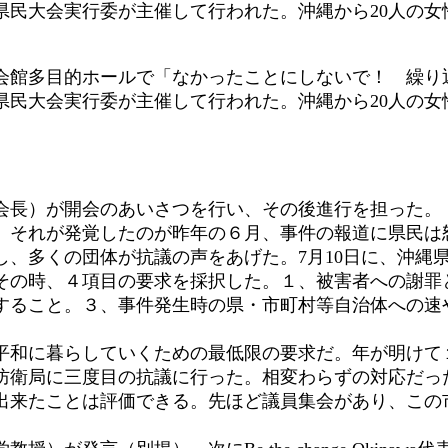
県民大会実行委が主催して行われた。沖縄から20人の女
館多目的ホールで「なかったことにしないで！ 繰り
県民大会実行委が主催して行われた。沖縄から20人の女
会長）が開会のあいさつを行い、その後進行を担った。
。それが発覚したのが昨年の６月、事件の報道に県民は
、多くの団体が抗議の声をあげた。7月10日に、沖縄県
その時、４項目の要求を採択した。１、被害者への謝罪
すること。３、事件発生時の県・市町村等自治体への速
和に暮らしていくための最低限の要求だ。年が明けて
納防衛局に三度目の抗議に行った。相変わらずの対応だっ
出来たことは評価できる。先ほど議員集会があり、この