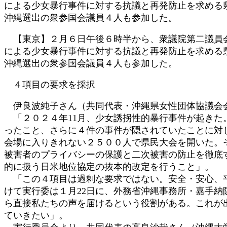
による少女暴行事件に対する抗議と再発防止を求める
:
沖縄選出の衆参国会議員４人も参加した。
【東京】２月６日午後６時半から、衆議院第二議員会
による少女暴行事件に対する抗議と再発防止を求める
沖縄選出の衆参国会議員４人も参加した。
４項目の要求を採択
伊良波純子さん（共同代表・沖縄県女性団体協議会
「２０２４年11月、少女誘拐性的暴行事件が起きた
ったこと、さらに４件の事件が隠されていたことに対し
会場に入りきれない２５００人で県民大会を開いた。
被害者のプライバシーの保護と二次被害の防止を徹底
的に扱う日米地位協定の抜本的改定を行うこと」。
「この４項目は過剰な要求ではない。安全・安心、平
けて実行委は１月22日に、外務省沖縄事務所・嘉手
ら直接私たちの声を届けるという役割がある。これが
ていきたい」。