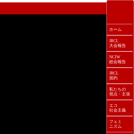
ホーム
JRCL
大会報告
NCIW
総会報告
JRCL
規約
私たちの
視点・主張
エコ
社会主義
フェミ
ニズム