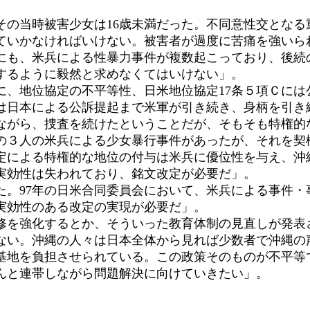
その当時被害少女は16歳未満だった。不同意性交となる
ていかなければいけない。被害者が過度に苦痛を強いら
にも、米兵による性暴力事件が複数起こっており、後続
するように毅然と求めなくてはいけない」。
、地位協定の不平等性、日米地位協定17条５項Ｃには
は日本による公訴提起まで米軍が引き続き、身柄を引き続
ながら、捜査を続けたということだが、そもそも特権的
の３人の米兵による少女暴行事件があったが、それを契
定による特権的な地位の付与は米兵に優位性を与え、沖
実効性は失われており、銘文改定が必要だ」。
。97年の日米合同委員会において、米兵による事件・
実効性のある改定の実現が必要だ」。
を強化するとか、そういった教育体制の見直しが発表
ない。沖縄の人々は日本全体から見れば少数者で沖縄の
基地を負担させられている。この政策そのものが不平等
んと連帯しながら問題解決に向けていきたい」。