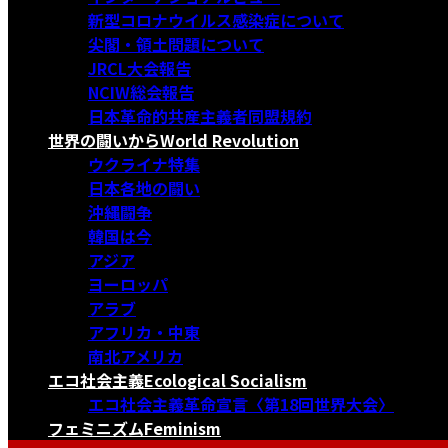
新型コロナウイルス感染症について
尖閣・領土問題について
JRCL大会報告
NCIW総会報告
日本革命的共産主義者同盟規約
世界の闘いから
World Revolution
ウクライナ特集
日本各地の闘い
沖縄闘争
韓国は今
アジア
ヨーロッパ
アラブ
アフリカ・中東
南北アメリカ
エコ社会主義
Ecological Socialism
エコ社会主義革命宣言〈第18回世界大会〉
フェミニズム
Feminism