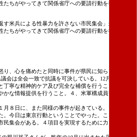
性たちがやってきて関係省庁への要請行動を行った。
返す米兵による性暴力を許さない市民集会」が、米兵
性たちがやってきて関係省庁への要請行動を行った。
怒り、心を痛めたと同時に事件が県民に知らされなか
議会は全会一致で抗議を可決している。12月22日に、
と丁寧な精神的ケア及び完全な補償を行うこと。２、
やかな情報提供を行うこと。４、米軍構成員等を特権
１月８日に、また同様の事件が起きている。これを受
た。今日は東京行動ということでやった。ここに来た
市民集会がある。４項目を実現するために力を合わせ