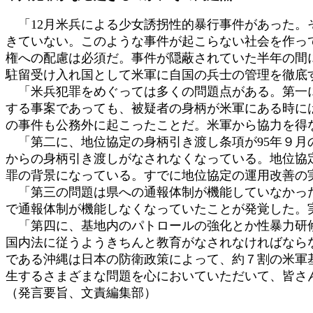
「12月米兵による少女誘拐性的暴行事件があった。
きていない。このような事件が起こらない社会を作っ
権への配慮は必須だ。事件が隠蔽されていた半年の間
駐留受け入れ国として米軍に自国の兵士の管理を徹底
「米兵犯罪をめぐっては多くの問題点がある。第一に
する事案であっても、被疑者の身柄が米軍にある時に
の事件も公務外に起こったことだ。米軍から協力を得
「第二に、地位協定の身柄引き渡し条項が95年９月
からの身柄引き渡しがなされなくなっている。地位協
罪の背景になっている。すでに地位協定の運用改善の
「第三の問題は県への通報体制が機能していなかった
で通報体制が機能しなくなっていたことが発覚した。
「第四に、基地内のパトロールの強化とか性暴力研修
国内法に従うようきちんと教育がなされなければなら
である沖縄は日本の防衛政策によって、約７割の米軍
生するさまざまな問題を心においていただいて、皆さ
（発言要旨、文責編集部）