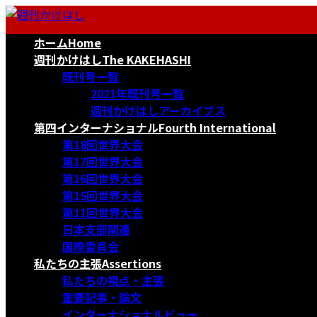
コ
ナ
ン
ビ
ホーム
Home
テ
ゲ
ン
ー
週刊かけはし
The KAKEHASHI
ツ
シ
既刊号一覧
へ
ョ
2021年既刊号一覧
ス
ン
週刊かけはしアーカイブス
キ
に
第四インターナショナル
Fourth International
ッ
移
第18回世界大会
プ
動
第17回世界大会
第16回世界大会
第15回世界大会
第11回世界大会
日本支部関連
国際委員会
私たちの主張
Assertions
私たちの視点・主張
重要記事・論文
インターナショナルビュー