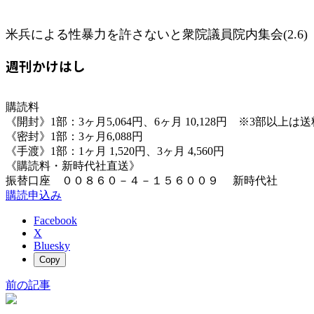
米兵による性暴力を許さないと衆院議員院内集会(2.6)
週刊かけはし
購読料
《開封》1部：3ヶ月5,064円、6ヶ月 10,128円 ※3部以上
《密封》1部：3ヶ月6,088円
《手渡》1部：1ヶ月 1,520円、3ヶ月 4,560円
《購読料・新時代社直送》
振替口座 ００８６０－４－１５６００９ 新時代社
購読申込み
Facebook
X
Bluesky
Copy
前の記事