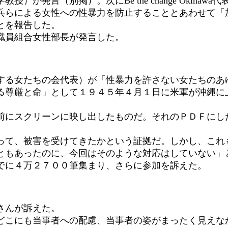
発言（別掲）。次にBe the change Okina
兵らによる女性への性暴力を防止することとあわせて「
とを報告した。
職員組合女性部長が発言した。
る女たちの会代表）が「性暴力を許さない女たちのあ
る尊厳と命」として１９４５年４月１日に米軍が沖縄に
の前にスクリーンに映し出したものだ。それのＰＤＦにし
って、被害を受けてきたかという証拠だ。しかし、これ
ともあったのに、今回はそのような対応はしていない」
でに４万２７００筆集まり、さらに参加を訴えた。
さんが訴えた。
こにも当事者への配慮、当事者の姿がまったく見えな