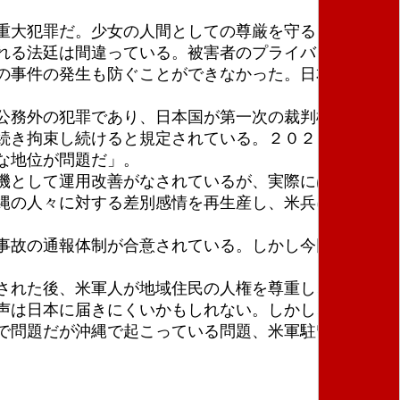
重大犯罪だ。少女の人間としての尊厳を守ることがで
れる法廷は間違っている。被害者のプライバシーや人
の事件の発生も防ぐことができなかった。日本政府は
公務外の犯罪であり、日本国が第一次の裁判権を行使
き拘束し続けると規定されている。２０２３年12月
な地位が問題だ」。
機として運用改善がなされているが、実際には日本側
縄の人々に対する差別感情を再生産し、米兵による犯
事故の通報体制が合意されている。しかし今回の事件
された後、米軍人が地域住民の人権を尊重し、日本の
声は日本に届きにくいかもしれない。しかし、少数者
で問題だが沖縄で起こっている問題、米軍駐留から発