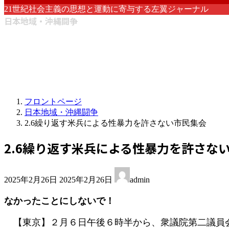
21世紀社会主義の思想と運動に寄与する左翼ジャーナル
日本地域・沖縄闘争
フロントページ
日本地域・沖縄闘争
2.6繰り返す米兵による性暴力を許さない市民集会
2.6繰り返す米兵による性暴力を許さな
最
2025年2月26日
2025年2月26日
admin
終
更
なかったことにしないで！
新
日
【東京】２月６日午後６時半から、衆議院第二議員会
時